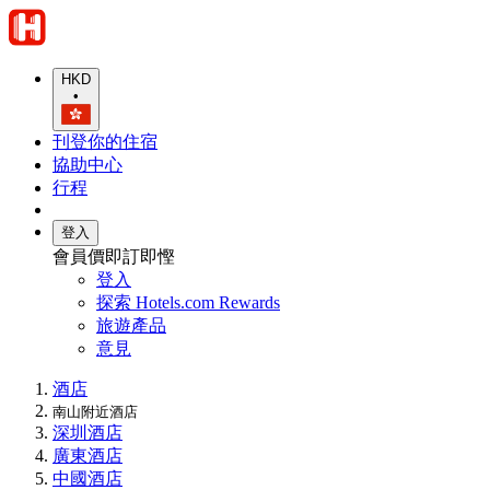
HKD
•
刊登你的住宿
協助中心
行程
登入
會員價即訂即慳
登入
探索 Hotels.com Rewards
旅遊產品
意見
酒店
南山附近酒店
深圳酒店
廣東酒店
中國酒店