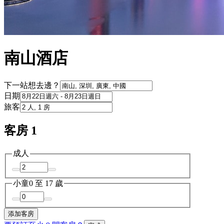
南山酒店
下一站想去邊？
日期
旅客
客房 1
成人
小童
0 至 17 歲
添加客房