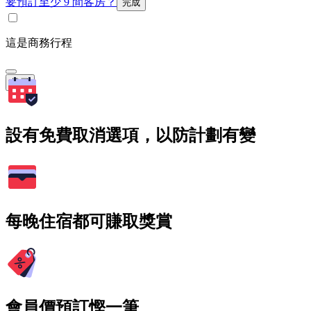
要預訂至少 9 間客房？
完成
這是商務行程
搜尋
設有免費取消選項，以防計劃有變
每晚住宿都可賺取獎賞
會員價預訂慳一筆