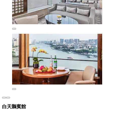
白天鵝賓館