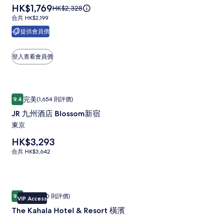
的
價
HK$1,769
原
HK$2,328
大
詳
格
價
情。
合
合共 HK$2,199
飯
為
HK$2,328，
共
提供會員價
HK$1,769
店
查
HK$2,199
看
相
更
登入查看會員價
片
多
有
集
關
標
JR
JR 九州酒店 Blossom新宿
準
完美
9.4
(1,654 則評價)
9.4 分 (滿分為 10 分)，完美，(1,654 則評價)
九
價
的
JR 九州酒店 Blossom新宿
州
詳
東京
酒
情。
價
HK$3,293
店
格
合
合共 HK$3,642
Blossom
為
共
新
HK$3,293
HK$3,642
宿
The
The Kahala Hotel & Resort 橫濱
相
完美
9.4
(520 則評價)
VIP Access
Kahala
9.4 分 (滿分為 10 分)，完美，(520 則評價)
片
The Kahala Hotel & Resort 橫濱
Hotel
集