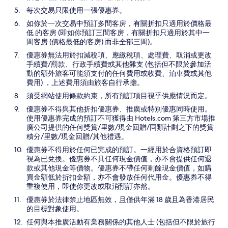
每次交易只限使用一張優惠券。
如你於一次交易中預訂多間客房，有關折扣只適用於價格最
低 的客房 (即如你預訂三間客房，有關折扣只適用於其中一
間客房 (價格最低的客房) 而非全部三間)。
優惠券無法用於扣減稅項、應繳稅項、處理費、取消或更改
手續費/罰款、行政手續費或其他雜支 (包括但不限於參加活
動的額外旅客可能須支付的任何費用或收費、泊車費或其他
費用) ，上述費用須由旅客自行承擔。
須受網站使用條款約束，所有預訂項目視乎供應情況而定。
優惠券不得與其他折扣優惠券、推廣或特別優惠同時使用。
使用優惠券完成的預訂不可獲得由 Hotels.com 第三方市場推
廣公司提供的任何獎賞/里數/現金回贈/同類計劃之下的獎賞
積分/里數/現金回贈/其他禮遇。
優惠券不得用於任何已完成的預訂。一經用於合資格預訂即
視為已兌換。優惠券不具任何現金價值，亦不會提供任何退
款或其他現金等價物。優惠券不帶任何剩餘現金價值，如購
買金額低於折扣金額，亦不會發放任何代用金。優惠券不得
重複使用，即使你更改或取消預訂亦然。
優惠券於法律禁止地區無效，且僅供年滿 18 歲且為香港居民
的目標對象使用。
任何與本推廣活動有業務關係的其他人士 (包括但不限於旅行