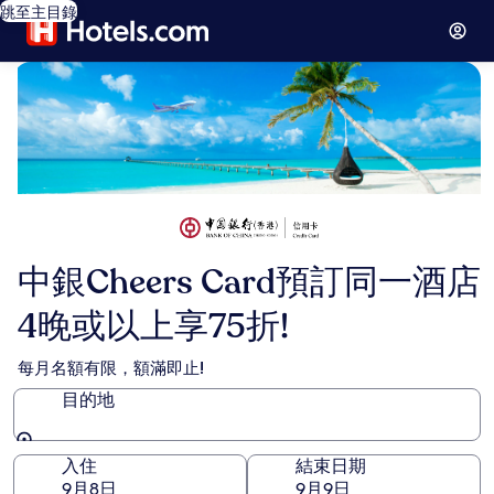
跳至主目錄
中銀Cheers Card預訂同一酒店
4晚或以上享75折!
每月名額有限，額滿即止!
目的地
目的地
入住
結束日期
9月8日
9月9日