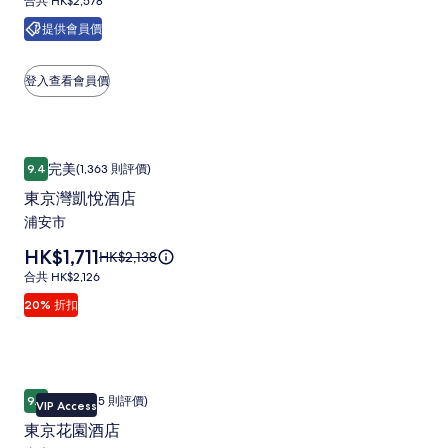
情。
合
合共 HK$2,578
酒
集
為
HK$2,507，
共
提供會員價
HK$2,131
店
查
HK$2,578
看
相
更
登入查看會員價
片
多
有
集
關
標
東京灣凱悅酒店
東
準
完美
9.4
(1,363 則評價)
9.4 分 (滿分為 10 分)，完美，(1,363 則評價)
價
京
的
東京灣凱悅酒店
灣
詳
浦安市
凱
情。
價
HK$1,711
原
HK$2,138
悅
格
價
合
合共 HK$2,126
酒
為
HK$2,138，
共
20% 折扣
HK$1,711
店
查
HK$2,126
看
相
更
片
多
有
東京花園酒店
東
集
關
完美
9.4
(1,515 則評價)
VIP Access
9.4 分 (滿分為 10 分)，完美，(1,515 則評價)
京
標
東京花園酒店
準
花