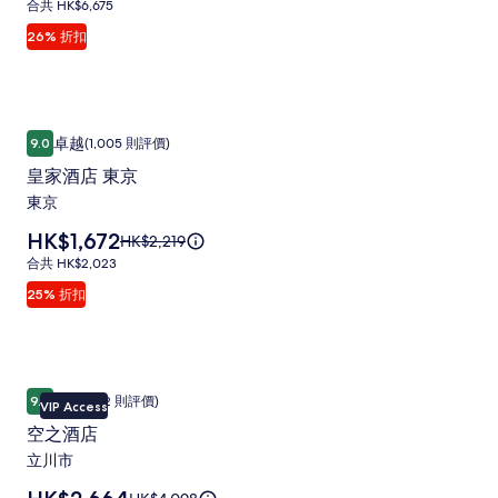
片
價
合
合共 HK$6,675
為
HK$8,174，
共
集
26% 折扣
HK$6,068
查
HK$6,675
看
更
多
有
皇家酒店 東京
皇
關
卓越
9.0
(1,005 則評價)
9.0 分 (滿分為 10 分)，卓越，(1,005 則評價)
家
標
皇家酒店 東京
準
酒
東京
價
店
的
價
HK$1,672
原
HK$2,219
東
詳
格
價
情。
合
合共 HK$2,023
京
為
HK$2,219，
共
25% 折扣
HK$1,672
相
查
HK$2,023
看
片
更
集
多
有
空之酒店
空
關
完美
9.4
(782 則評價)
VIP Access
9.4 分 (滿分為 10 分)，完美，(782 則評價)
之
標
空之酒店
準
酒
立川市
價
店
的
價