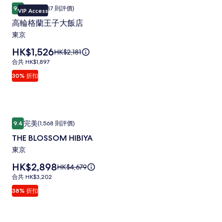
高輪格蘭王子大飯店
高
店
卓越
9.2
(1,587 則評價)
VIP Access
9.2 分 (滿分為 10 分)，卓越，(1,587 則評價)
輪
相
高輪格蘭王子大飯店
格
片
東京
蘭
集
價
HK$1,526
原
HK$2,181
王
格
價
合
合共 HK$1,897
子
為
HK$2,181，
共
30% 折扣
HK$1,526
大
查
HK$1,897
看
飯
更
店
多
有
THE
THE BLOSSOM HIBIYA
相
關
完美
9.4
(1,568 則評價)
BLOSSOM
9.4 分 (滿分為 10 分)，完美，(1,568 則評價)
片
標
THE BLOSSOM HIBIYA
HIBIYA
準
集
東京
價
相
的
片
價
HK$2,898
原
HK$4,679
詳
格
價
集
情。
合
合共 HK$3,202
為
HK$4,679，
共
38% 折扣
HK$2,898
查
HK$3,202
看
更
多