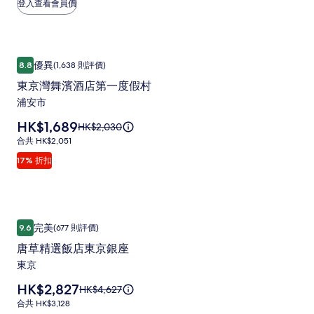
登入查看會員價
相
多
有
片
關
集
標
東京灣舞濱酒店第一度假村
東
準
優異
8.8
(1,638 則評價)
8.8 分 (滿分為 10 分)，優異，(1,638 則評價)
價
京
的
東京灣舞濱酒店第一度假村
灣
詳
浦安市
舞
情。
價
HK$1,689
原
HK$2,030
濱
格
價
合
合共 HK$2,051
酒
為
HK$2,030，
共
17% 折扣
HK$1,689
店
查
HK$2,051
看
第
更
一
多
有
唐草精選飯店東京銀座
唐
度
關
完美
9.6
(677 則評價)
9.6 分 (滿分為 10 分)，完美，(677 則評價)
草
假
標
唐草精選飯店東京銀座
準
精
村
東京
價
選
相
的
價
HK$2,827
原
HK$4,627
飯
詳
片
格
價
情。
合
合共 HK$3,128
店
集
為