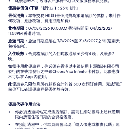
此優惠券不可透過客戶服務中心或支援服務專員兌換。
優惠券價值
(
下稱「折扣」
)
：
25％ 折扣
最低消費：
單筆交易 HK$1 (最低消費為旅遊預訂的價格，未計任
何稅項、應繳稅項、費用或附加費)
兌換期限：
07/08/2026 10:00AM 香港時間 到 04/02/2027
11:59PM 香港時間。
旅遊日期：
旅遊日期必須在 7/8/2026至 31/5/2027之間 (這兩天
包括在內)。
入住晚數：
合資格預訂的入住晚數必須至少有4 晚，及最多7
晚。
如需使用此優惠券，你必須在香港以中銀信用卡(國際)有限公司
發行的在香港發行之中銀Cheers Visa Infinite 卡付款。此優惠券
不可以在 App 內使用。
此優惠券只限每月所有顧客合計的首 500 次預訂使用。完成預訂
前你可以確認優惠券是否仍然有效。
優惠代碼使用方法
你必須透過網站完成酒店預訂。請前往網站搜尋上述旅遊期
限內所需住宿日期的合資格酒店。
在預訂過程中，付款頁面會出現「輸入優惠或推廣代碼」連