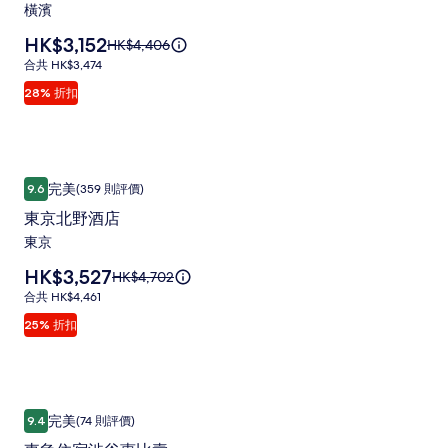
&
橫濱
Resort
價
HK$3,152
原
HK$4,406
橫
格
價
合
合共 HK$3,474
為
HK$4,406，
濱
共
28% 折扣
HK$3,152
查
HK$3,474
相
看
更
片
多
集
有
東京北野酒店
東
關
完美
9.6
(359 則評價)
9.6 分 (滿分為 10 分)，完美，(359 則評價)
京
標
東京北野酒店
準
北
東京
價
野
的
價
HK$3,527
原
HK$4,702
酒
詳
格
價
情。
合
合共 HK$4,461
店
為
HK$4,702，
共
25% 折扣
HK$3,527
相
查
HK$4,461
看
片
更
集
多
有
東急住宿渋谷惠比壽
東
關
完美
9.4
(74 則評價)
9.4 分 (滿分為 10 分)，完美，(74 則評價)
急
標