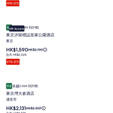
HK$4,627，
共
39% 折扣
HK$2,827
東
查
HK$3,128
看
京
更
銀
多
有
東京汐留標誌皇家公園酒店
東
座
關
卓越
9.2
(2,889 則評價)
VIP Access
9.2 分 (滿分為 10 分)，卓越，(2,889 則評價)
京
相
標
東京汐留標誌皇家公園酒店
準
汐
片
東京
價
留
集
的
價
HK$1,590
原
HK$2,190
標
詳
格
價
情。
合
合共 HK$2,025
誌
為
HK$2,190，
共
27% 折扣
HK$1,590
皇
查
HK$2,025
看
家
更
公
多
有
東京灣大倉酒店
東
園
關
卓越
9.2
(1,565 則評價)
9.2 分 (滿分為 10 分)，卓越，(1,565 則評價)
京
酒
標
東京灣大倉酒店
準
灣
店
浦安市
價
大
相
的
價
HK$2,131
原
HK$2,507
倉
詳
片
格
價