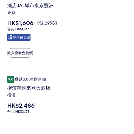
店
相
標
酒店JAL城市東京豐洲
準
JAL
片
東京
價
城
集
的
價
HK$1,606
市
原
HK$2,295
詳
格
價
情。
合
合共 HK$1,767
東
為
HK$2,295，
共
提供會員價
京
HK$1,606
查
HK$1,767
看
豐
更
登入查看會員價
洲
多
有
相
關
片
標
橫濱灣喜來登大酒店
橫
準
集
卓越
9.0
(1,000 則評價)
9.0 分 (滿分為 10 分)，卓越，(1,000 則評價)
價
濱
的
橫濱灣喜來登大酒店
灣
詳
橫濱
喜
情。
價
HK$2,486
來
格
合
合共 HK$3,173
登
為
共
HK$2,486
大
HK$3,173
酒