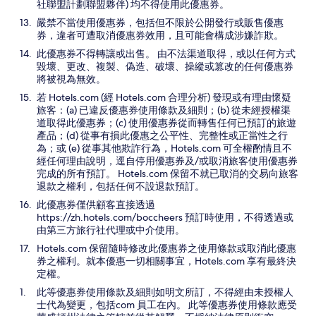
社聯盟計劃聯盟夥伴) 均不得使用此優惠券。
嚴禁不當使用優惠券，包括但不限於公開發行或販售優惠
券，違者可遭取消優惠券效用，且可能會構成涉嫌詐欺。
此優惠券不得轉讓或出售。 由不法渠道取得，或以任何方式
毀壞、更改、複製、偽造、破壞、操縱或篡改的任何優惠券
將被視為無效。
若 Hotels.com (經 Hotels.com 合理分析) 發現或有理由懷疑
旅客：(a) 已違反優惠券使用條款及細則；(b) 從未經授權渠
道取得此優惠券；(c) 使用優惠券從而轉售任何已預訂的旅遊
產品；(d) 從事有損此優惠之公平性、完整性或正當性之行
為；或 (e) 從事其他欺詐行為，Hotels.com 可全權酌情且不
經任何理由說明，逕自停用優惠券及/或取消旅客使用優惠券
完成的所有預訂。 Hotels.com 保留不就已取消的交易向旅客
退款之權利，包括任何不設退款預訂。
此優惠券僅供顧客直接透過
https://zh.hotels.com/boccheers 預訂時使用，不得透過或
由第三方旅行社代理或中介使用。
Hotels.com 保留隨時修改此優惠券之使用條款或取消此優惠
券之權利。就本優惠一切相關事宜，Hotels.com 享有最終決
定權。
此等優惠券使用條款及細則如明文所訂，不得經由未授權人
士代為變更，包括com 員工在內。 此等優惠券使用條款應受