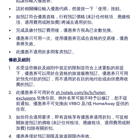
結讓你輸入優惠券。
請於相關欄位輸入優惠代碼，然後按一下「使用」按鈕。
如預訂符合優惠資格，行程預訂價格 (未計任何稅項、應繳稅
項、適用費用或附加費) 將減去適用折扣。
完成及繳付預訂費用後，優惠券方視為已全數兌換。
優惠券只可用一次。使用優惠券完成合資格的交易後，優惠
券將失效。
此優惠不適用於多間客房預訂。
條款及細則
在受這些條款及細則中規定的限制並符合上述要點的前提
下，優惠券可以用於合資格的旅遊服務預訂。優惠券只可用
於預先付款的預訂，而不適用於在目的地付款或由供應商收
費的預訂。
此優惠券不可用於在
zh.hotels.com/lp/b/hotel-
exclusions
兌換住宿。例外名單可能不時予以修訂，恕不提
前通知。優惠券不可兌換由 VRBO 及/或 HomeAway 提供的
住宿。
如你符合適用要求，即有資格享有優惠券適用折扣，可從相
關旅遊預訂的價格 (未計任何稅項、應繳稅項、適用費用或附
加費) 扣除有關折扣。
優惠券僅於預訂期限及旅遊期限內有效。