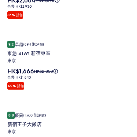
HK$2,664
原
HK$4,098
相
詳
格
價
情。
合
合共 HK$2,930
片
為
HK$4,098，
共
35% 折扣
HK$2,664
集
查
HK$2,930
看
更
多
有
東急 STAY 新宿東區
東
關
卓越
9.2
(894 則評價)
9.2 分 (滿分為 10 分)，卓越，(894 則評價)
急
標
東急 STAY 新宿東區
準
STAY
東京
價
新
的
價
HK$1,666
宿
原
HK$2,858
詳
格
價
情。
合
合共 HK$1,843
東
為
HK$2,858，
共
42% 折扣
區
HK$1,666
查
HK$1,843
看
相
更
片
多
有
集
新宿王子大飯店
新
關
優異
8.8
(1,760 則評價)
8.8 分 (滿分為 10 分)，優異，(1,760 則評價)
宿
標
新宿王子大飯店
準
王
東京
價
子