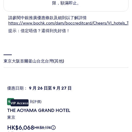
限，額滿即止。
請參閱中銀推廣優惠條款及細則以了解詳情
https://www.bochk.com/dam/boccreditcard/Cheers/VI_hotels_TC
於
提示：借定唔借？還得到先好借！
新
視
窗
中
開
啟
東京
大阪
首爾
釜山
台北
台灣(其他)
優惠日期：
9 月 26 日至 9 月 27 日
THE
THE AOYAMA GRAND HOTEL
完美
9.8
(192 則評價)
VIP Access
AOYAMA
9.8 分 (滿分為 10 分)，完美，(192 則評價)
THE AOYAMA GRAND HOTEL
GRAND
HOTEL
東京
相
價
HK$6,068
原
HK$8,174
格