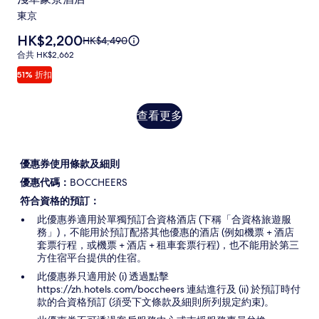
準
豪
東京
價
景
的
價
HK$2,200
原
HK$4,490
酒
詳
格
價
情。
合
合共 HK$2,662
店
為
HK$4,490，
共
51% 折扣
HK$2,200
相
查
HK$2,662
看
片
更
查
集
查看更多
多
看
有
關
更
標
多
優惠券使用條款及細則
準
價
優惠代碼：
BOCCHEERS
的
符合資格的預訂：
詳
此優惠券適用於單獨預訂合資格酒店 (下稱「合資格旅遊服
情。
務」)，不能用於預訂配搭其他優惠的酒店 (例如機票 + 酒店
套票行程，或機票 + 酒店 + 租車套票行程)，也不能用於第三
方住宿平台提供的住宿。
此優惠券只適用於 (i) 透過點擊
https://zh.hotels.com/boccheers 連結進行及 (ii) 於預訂時付
款的合資格預訂 (須受下文條款及細則所列規定約束)。