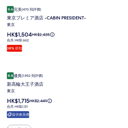
有
東京プレミア酒店 -CABIN PRESIDENT-
東
關
完美
9.4
(470 則評價)
9.4 分 (滿分為 10 分)，完美，(470 則評價)
京
標
東京プレミア酒店 -CABIN PRESIDENT-
準
プ
東京
價
レ
的
價
HK$1,504
原
HK$2,435
ミ
詳
格
價
情。
合
合共 HK$1,662
ア
為
HK$2,435，
共
38% 折扣
HK$1,504
酒
查
HK$1,662
看
店
更
-
多
有
CABIN
新高輪大王子酒店
新
關
優異
8.8
(1,952 則評價)
PRESIDENT-
8.8 分 (滿分為 10 分)，優異，(1,952 則評價)
高
標
新高輪大王子酒店
相
準
輪
東京
價
片
大
的
集
價
HK$1,715
原
HK$2,449
王
詳
格
價
情。
合
合共 HK$2,131
子
為
HK$2,449，
共
提供會員價
HK$1,715
酒
查
HK$2,131
看
店
更