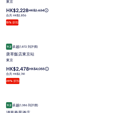
東京
價
園
的
價
HK$2,228
原
HK$2,634
酒
詳
格
價
情。
合
合共 HK$2,856
店
為
HK$2,634，
共
15% 折扣
HK$2,228
相
查
HK$2,856
看
片
更
集
多
有
唐草飯店東京站
唐
關
卓越
9.2
(1,872 則評價)
9.2 分 (滿分為 10 分)，卓越，(1,872 則評價)
草
標
唐草飯店東京站
準
飯
東京
價
店
的
價
HK$2,478
原
HK$4,055
東
詳
格
價
情。
合
合共 HK$2,741
京
為
HK$4,055，
共
39% 折扣
HK$2,478
站
查
HK$2,741
看
相
更
片
多
有
淺草豪景酒店
淺
集
關
卓越
9.2
(1,386 則評價)
9.2 分 (滿分為 10 分)，卓越，(1,386 則評價)
草
標
淺草豪景酒店