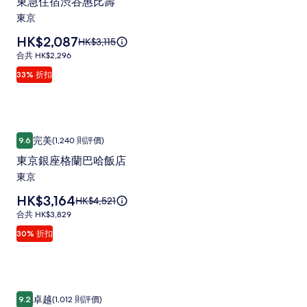
東急住宿渋谷惠比壽
準
住
東京
價
宿
的
價
HK$2,087
原
HK$3,115
渋
詳
格
價
情。
合
合共 HK$2,296
谷
為
HK$3,115，
共
33% 折扣
HK$2,087
惠
查
HK$2,296
看
比
更
壽
多
有
東京銀座格蘭巴哈飯店
東
相
關
完美
9.6
(1,240 則評價)
9.6 分 (滿分為 10 分)，完美，(1,240 則評價)
京
片
標
東京銀座格蘭巴哈飯店
準
銀
集
東京
價
座
的
價
HK$3,164
原
HK$4,521
格
詳
格
價
情。
合
合共 HK$3,829
蘭
為
HK$4,521，
共
30% 折扣
HK$3,164
巴
查
HK$3,829
看
哈
更
飯
多
有
酒店JAL城市東京豐洲
酒
店
關
卓越
9.2
(1,012 則評價)
9.2 分 (滿分為 10 分)，卓越，(1,012 則評價)