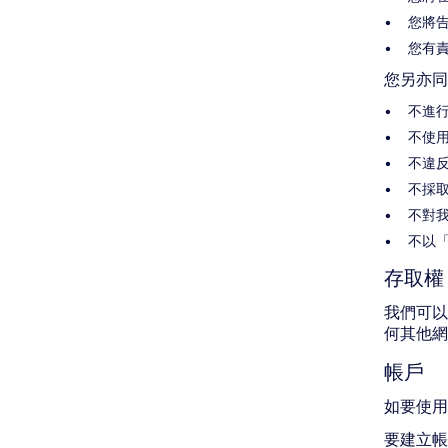
您將告
您有
您另亦同
不進
不使
不違
不採
不對
不以
存取權
我們可以
何其他網
帳戶
如要使用
要建立帳