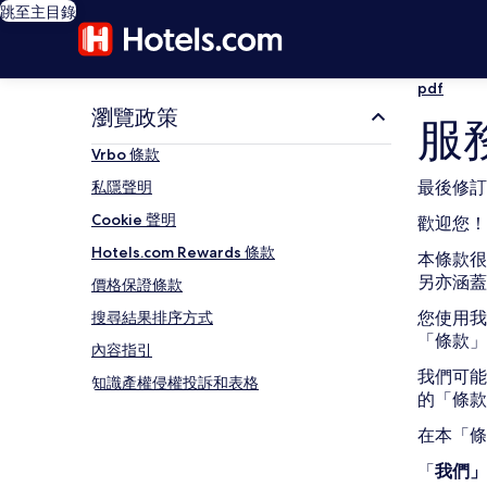
跳至主目錄
pdf
瀏覽政策
服
Vrbo 條款
最後修訂：
私隱聲明
Cookie 聲明
歡迎您！
Hotels.com Rewards 條款
本條款很
另亦涵蓋
價格保證條款
您使用我
搜尋結果排序方式
「條款」
內容指引
我們可能
知識產權侵權投訴和表格
的「條
在本「條
「
我們」