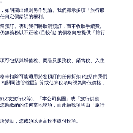
。
，如明顯出錯則另作別論。我們顯示多項「旅行服
任何定價錯誤的權利。
留預訂。否則我們將取消預訂，而不收取手續費。
無義務以不正確 (且較低) 的價格向您提供「旅行
項可包括與增值稅、商品及服務稅、銷售稅、入住
格未扣除可能適用於您預訂的任何折扣 (包括由我們
訂相關司法管轄區計算或估算稅項時視為降低價格，
市稅或旅行稅等)。「本公司集團」或「旅行供應
您應繳納的任何當地稅項，而此類稅項均由「旅行
有所變動，您或須以更高稅率繳付稅項。