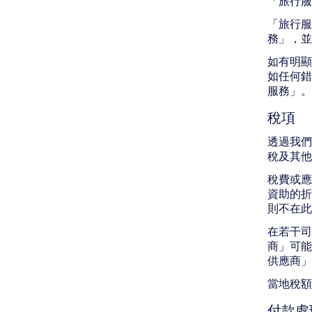
「旅行服
「旅行服
務」，並
如有明顯
如任何錯
服務」。
稅項
透過我們
稅及其他
稅費或應
資助的折
則不在此
在若干司
商」可能
供應商」
當地稅
付款處