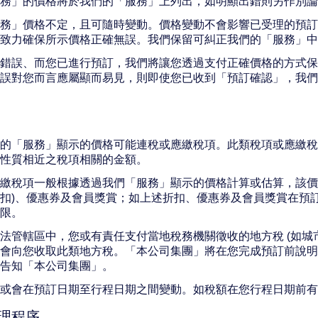
務」的價格將於我們的「服務」上列出，如明顯出錯則另作別論
務」價格不定，且可隨時變動。價格變動不會影響已受理的預訂
致力確保所示價格正確無誤。我們保留可糾正我們的「服務」中
錯誤、而您已進行預訂，我們將讓您透過支付正確價格的方式保
誤對您而言應屬顯而易見，則即使您已收到「預訂確認」，我們仍
的「服務」顯示的價格可能連稅或應繳稅項。此類稅項或應繳稅
性質相近之稅項相關的金額。
繳稅項一般根據透過我們「服務」顯示的價格計算或估算，該價
扣)、優惠券及會員獎賞；如上述折扣、優惠券及會員獎賞在預
限。
法管轄區中，您或有責任支付當地稅務機關徵收的地方稅 (如城
會向您收取此類地方稅。「本公司集團」將在您完成預訂前說明
告知「本公司集團」。
額或會在預訂日期至行程日期之間變動。如稅額在您行程日期前
理程序