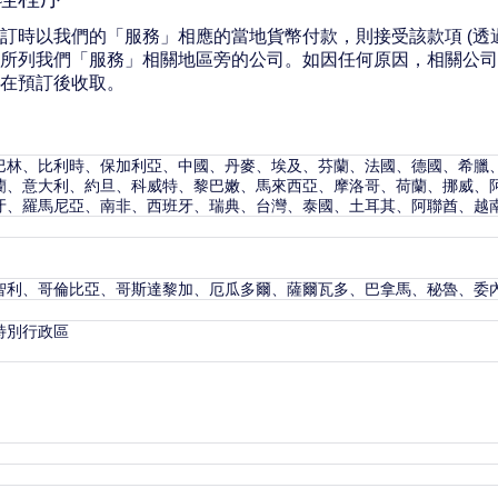
訂時以我們的「服務」相應的當地貨幣付款，則接受該款項 (透
所列我們「服務」相關地區旁的公司。如因任何原因，相關公司
在預訂後收取。
巴林、比利時、保加利亞、中國、丹麥、埃及、芬蘭、法國、德國、希臘
蘭、意大利、約旦、科威特、黎巴嫩、馬來西亞、摩洛哥、荷蘭、挪威、
牙、羅馬尼亞、南非、西班牙、瑞典、台灣、泰國、土耳其、阿聯酋、越
智利、哥倫比亞、哥斯達黎加、厄瓜多爾、薩爾瓦多、巴拿馬、秘魯、委
特別行政區