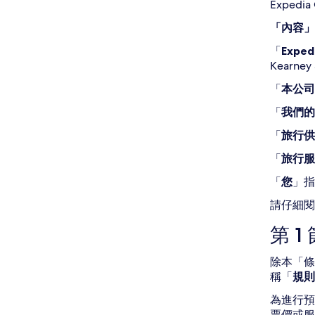
Expedia 
「內容」
「
Expedi
Kearney 
「
本公司
「
我們的
「
旅行供
「
旅行服
「
您
」指
請仔細閱
第 
除本「條
稱「
規則
為進行預
票價或服