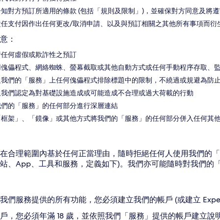
知對方預訂所適用的條款 (包括「規則及限制」)，並確保對方同意及將遵
責任支付因作出任何更改/取消申請、以及與預訂相關之其他所有事項而衍
意：
行任何虛假或欺詐性之預訂
用傀儡程式、網絡蜘蛛、螢幕截取或其他自動方式或任何手動程序存取、
反我們的「服務」上任何傀儡程式排除標題中的限制，不繞過或規避為防
取我們認定為對基礎設施造成或可能造成不合理或過大荷載的行動
我們的「服務」的任何部分進行深層連結
「框架」、「鏡像」或其他方式將我們的「服務」的任何部分併入任何其
在合理範圍內基於任何正當理由，隨時拒絕任何人使用我們的「服務」(
站、App、工具和服務，定義如下)。我們亦可能隨時對我們的
我們服務提供的所有功能，您必須建立我們的帳戶 (或建立 Exped
戶，您必須年滿 18 歲，並依照我們「服務」提供的帳戶建立說