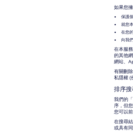
如果您擁
保護
就您本
在您
向我
在本服務
的其他網
網站、A
有關刪除
私隱權 
排序搜
我們的「
序，但您
您可以
在搜尋結
或具有同