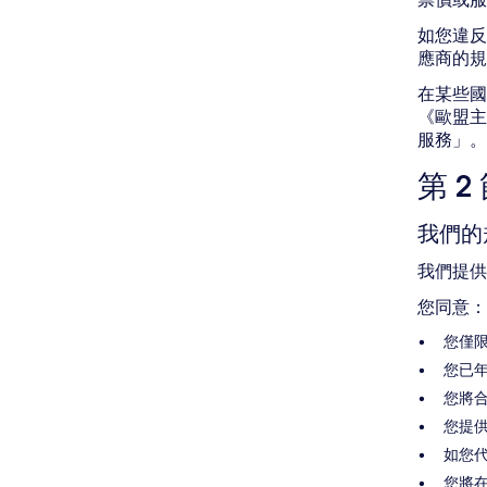
如您違反
應商的規
在某些國
《歐盟主
服務」。
第 
我們的
我們提供
您同意：
您僅
您已年
您將
您提
如您
您將