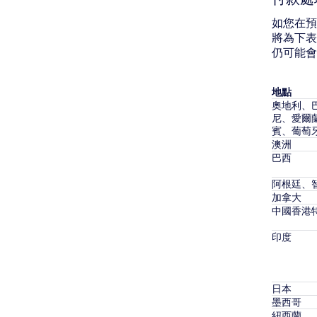
如您在預
將為下表
仍可能會
地點
奧地利、
尼、愛爾
賓、葡萄
澳洲
巴西
阿根廷、
加拿大
中國香港
印度
日本
墨西哥
紐西蘭