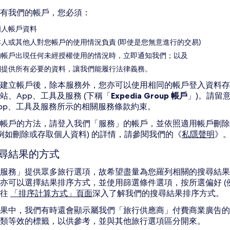
有我們的帳戶，您必須：
個人帳戶資料
人或其他人對您帳戶的使用情況負責 (即使是您無意進行的交易)
的帳戶出現任何未經授權使用的情況時，立即通知我們；以及
們提供所有必要的資料，讓我們能履行法律義務。
建立帳戶後，除本服務外，您亦可以使用相同的帳戶登入資料存取本公司集團
站、App、工具及服務 (下稱「
Expedia Group 帳戶
」)。請留意
pp、工具及服務所示的相關服務條款約束。
帳戶的方法，請登入我們「服務」的帳戶，並依照適用帳戶刪除
(例如刪除或存取個人資料) 的詳情，請參閱我們的《
私隱聲明
》
尋結果的方式
服務」提供眾多旅行選項，故希望盡量為您羅列相關的搜尋結果
亦可以選擇結果排序方式，並使用篩選條件選項，按所選偏好 (
前往
「排序計算方式」頁面
深入了解我們的搜尋結果排序方式。
果中，我們有時還會顯示屬我們「旅行供應商」付費商業廣告的
類等效的標籤，以供參考，並與其他旅行選項區分開來。