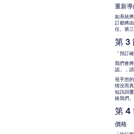
重新導
如系統將
訂都將由
任。第三
第 
「預訂確
我們會將
認」，請
視乎您的
情況而異
短訊回覆
絡我們。
第 
價格