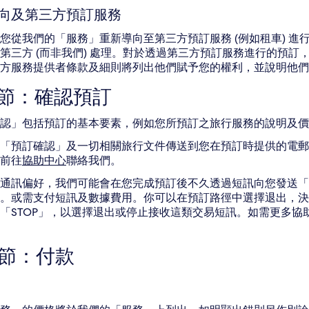
向及第三方預訂服務
您從我們的「服務」重新導向至第三方預訂服務 (例如租車) 
第三方 (而非我們) 處理。對於透過第三方預訂服務進行的預
方服務提供者條款及細則將列出他們賦予您的權利，並說明他們
3 節：確認預訂
認」包括預訂的基本要素，例如您所預訂之旅行服務的說明及價
「預訂確認」及一切相關旅行文件傳送到您在預訂時提供的電郵地
前往
協助中心
聯絡我們。
通訊偏好，我們可能會在您完成預訂後不久透過短訊向您發送「
。或需支付短訊及數據費用。你可以在預訂路徑中選擇退出，決
「STOP」，以選擇退出或停止接收這類交易短訊。如需更多協助
4 節：付款