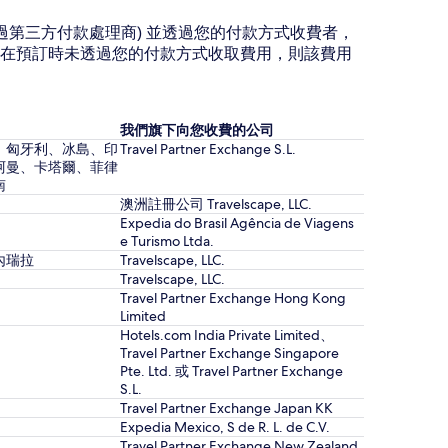
過第三方付款處理商) 並透過您的付款方式收費者，
在預訂時未透過您的付款方式收取費用，則該費用
我們旗下向您收費的公司
、匈牙利、冰島、印
Travel Partner Exchange S.L.
阿曼、卡塔爾、菲律
南
澳洲註冊公司 Travelscape, LLC.
Expedia do Brasil Agência de Viagens
e Turismo Ltda.
內瑞拉
Travelscape, LLC.
Travelscape, LLC.
Travel Partner Exchange Hong Kong
Limited
Hotels.com India Private Limited、
Travel Partner Exchange Singapore
Pte. Ltd. 或 Travel Partner Exchange
S.L.
Travel Partner Exchange Japan KK
Expedia Mexico, S de R. L. de C.V.
Travel Partner Exchange New Zealand