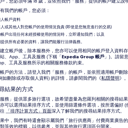
戶，您必須年滿 18 歲，並依照我們「服務」提供的帳戶建立說
有我們的帳戶，您必須：
個人帳戶資料
人或其他人對您帳戶的使用情況負責 (即使是您無意進行的交易)
的帳戶出現任何未經授權使用的情況時，立即通知我們；以及
們提供所有必要的資料，讓我們能履行法律義務。
建立帳戶後，除本服務外，您亦可以使用相同的帳戶登入資料存取本公司集團
站、App、工具及服務 (下稱「
Expedia Group 帳戶
」)。請留意
pp、工具及服務所示的相關服務條款約束。
帳戶的方法，請登入我們「服務」的帳戶，並依照適用帳戶刪除
(例如刪除或存取個人資料) 的詳情，請參閱我們的《
私隱聲明
》
尋結果的方式
服務」提供眾多旅行選項，故希望盡量為您羅列相關的搜尋結果
亦可以選擇結果排序方式，並使用篩選條件選項，按所選偏好 (
前往
「排序計算方式」頁面
深入了解我們的搜尋結果排序方式。
果中，我們有時還會顯示屬我們「旅行供應商」付費商業廣告的
類等效的標籤，以供參考，並與其他旅行選項區分開來。