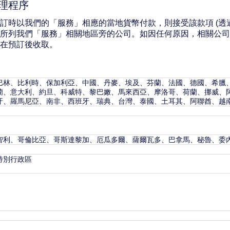
理程序
訂時以我們的「服務」相應的當地貨幣付款，則接受該款項 (透
所列我們「服務」相關地區旁的公司。如因任何原因，相關公司
在預訂後收取。
巴林、比利時、保加利亞、中國、丹麥、埃及、芬蘭、法國、德國、希臘
蘭、意大利、約旦、科威特、黎巴嫩、馬來西亞、摩洛哥、荷蘭、挪威、
牙、羅馬尼亞、南非、西班牙、瑞典、台灣、泰國、土耳其、阿聯酋、越
智利、哥倫比亞、哥斯達黎加、厄瓜多爾、薩爾瓦多、巴拿馬、秘魯、委
特別行政區