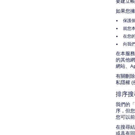
要建立帳
如果您擁
保護
就您本
在您
向我
在本服務
的其他網
網站、A
有關刪除
私隱權 
排序搜
我們的「
序，但您
您可以
在搜尋結
或具有同