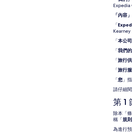
Expedia 
「內容」
「
Expedi
Kearney 
「
本公司
「
我們的
「
旅行供
「
旅行服
「
您
」指
請仔細閱
第 
除本「條
稱「
規則
為進行預