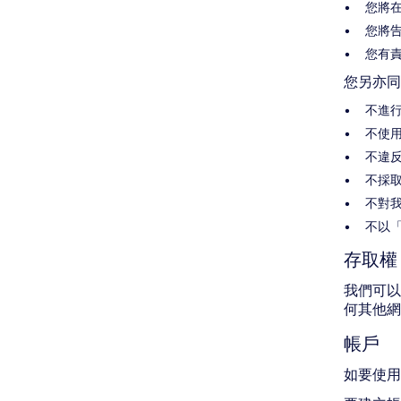
您將
您將告
您有
您另亦同
不進
不使
不違
不採
不對
不以
存取權
我們可以
何其他網
帳戶
如要使用