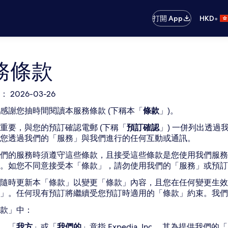
•
打開 App
HKD
務條款
 2026-03-26
感謝您抽時間閱讀本服務條款 (下稱本「
條款
」)。
重要，與您的預訂確認電郵 (下稱「
預訂確認
」) 一併列出透
您透過我們的「服務」與我們進行的任何互動或通訊。
們的服務時須遵守這些條款，且接受這些條款是您使用我們服務
。如您不同意接受本「條款」，請勿使用我們的「服務」或預訂
隨時更新本「條款」以變更「條款」內容，且您在任何變更生效
款」。任何現有預訂將繼續受您預訂時適用的「條款」約束。我
款」中：
、「
我方
」或「
我們的
」意指 Expedia, Inc.，其為提供我