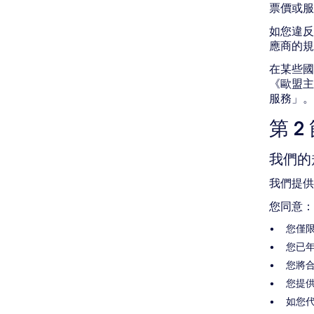
票價或服
如您違反
應商的規
在某些國
《歐盟主
服務」。
第 
我們的
我們提供
您同意：
您僅
您已年
您將
您提
如您