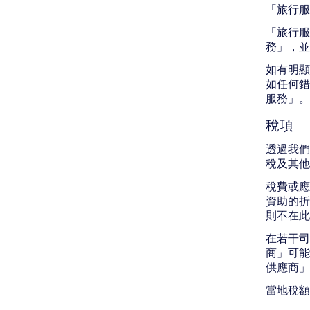
「旅行服
「旅行服
務」，並
如有明顯
如任何錯
服務」。
稅項
透過我們
稅及其他
稅費或應
資助的折
則不在此
在若干司
商」可能
供應商」
當地稅