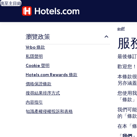
跳至主目錄
pdf
瀏覽政策
服
Vrbo 條款
最後修訂：
私隱聲明
Cookie 聲明
歡迎您！
Hotels.com Rewards 條款
本條款很
另亦涵蓋
價格保證條款
您使用我
搜尋結果排序方式
「條款」
內容指引
我們可能
知識產權侵權投訴和表格
的「條
在本「條
「
我們」