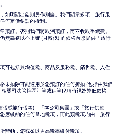
。
，如明顯出錯則另作別論。我們顯示多項「旅行服
任何定價錯誤的權利。
留預訂。否則我們將取消預訂，而不收取手續費。
無義務以不正確 (且較低) 的價格向您提供「旅行
項可包括與增值稅、商品及服務稅、銷售稅、入住
格未扣除可能適用於您預訂的任何折扣 (包括由我們
訂相關司法管轄區計算或估算稅項時視為降低價格，
市稅或旅行稅等)。「本公司集團」或「旅行供應
您應繳納的任何當地稅項，而此類稅項均由「旅行
有所變動，您或須以更高稅率繳付稅項。