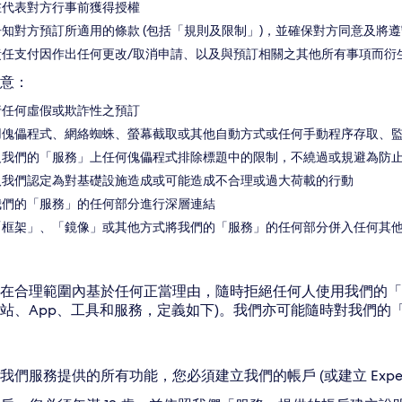
在代表對方行事前獲得授權
知對方預訂所適用的條款 (包括「規則及限制」)，並確保對方同意及將遵
責任支付因作出任何更改/取消申請、以及與預訂相關之其他所有事項而衍
意：
行任何虛假或欺詐性之預訂
用傀儡程式、網絡蜘蛛、螢幕截取或其他自動方式或任何手動程序存取、
反我們的「服務」上任何傀儡程式排除標題中的限制，不繞過或規避為防
取我們認定為對基礎設施造成或可能造成不合理或過大荷載的行動
我們的「服務」的任何部分進行深層連結
「框架」、「鏡像」或其他方式將我們的「服務」的任何部分併入任何其
在合理範圍內基於任何正當理由，隨時拒絕任何人使用我們的「服務」(
站、App、工具和服務，定義如下)。我們亦可能隨時對我們的
我們服務提供的所有功能，您必須建立我們的帳戶 (或建立 Exped