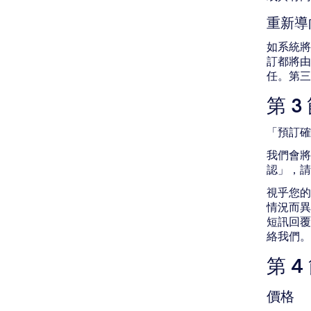
重新導
如系統將
訂都將由
任。第三
第 
「預訂確
我們會將
認」，請
視乎您的
情況而異
短訊回覆
絡我們。
第 
價格