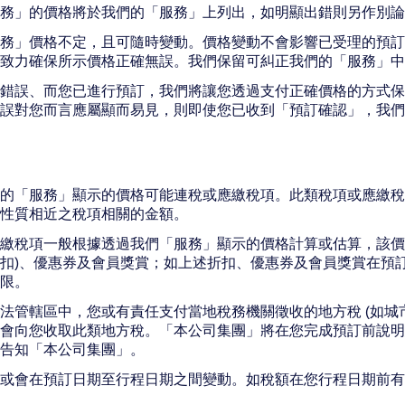
務」的價格將於我們的「服務」上列出，如明顯出錯則另作別論
務」價格不定，且可隨時變動。價格變動不會影響已受理的預訂
致力確保所示價格正確無誤。我們保留可糾正我們的「服務」中
錯誤、而您已進行預訂，我們將讓您透過支付正確價格的方式保
誤對您而言應屬顯而易見，則即使您已收到「預訂確認」，我們仍
的「服務」顯示的價格可能連稅或應繳稅項。此類稅項或應繳稅
性質相近之稅項相關的金額。
繳稅項一般根據透過我們「服務」顯示的價格計算或估算，該價
扣)、優惠券及會員獎賞；如上述折扣、優惠券及會員獎賞在預
限。
法管轄區中，您或有責任支付當地稅務機關徵收的地方稅 (如城
會向您收取此類地方稅。「本公司集團」將在您完成預訂前說明
告知「本公司集團」。
額或會在預訂日期至行程日期之間變動。如稅額在您行程日期前