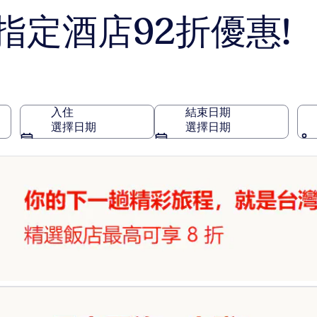
指定酒店92折優惠!
入住
結束日期
選擇日期
選擇日期