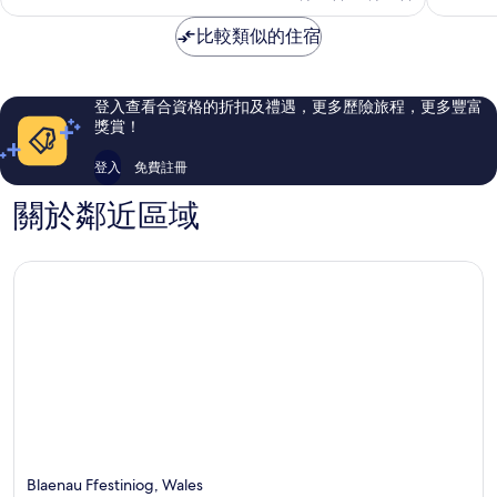
完
完
比較類似的住宿
美，
美，
5
1
則
則
評
評
登入查看合資格的折扣及禮遇，更多歷險旅程，更多豐富
價
價
獎賞！
篇
篇
評
評
登入
免費註冊
價
價
關於鄰近區域
Blaenau Ffestiniog, Wales