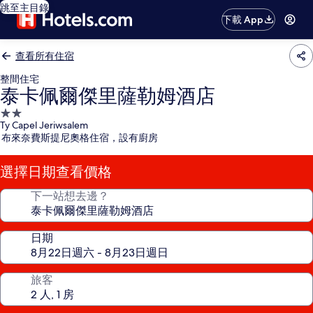
跳至主目錄
下載 App
查看所有住宿
整間住宅
泰卡佩爾傑里薩勒姆酒店
2.0
Ty Capel Jeriwsalem
星
布來奈費斯提尼奧格住宿，設有廚房
級
住
選擇日期查看價格
宿
下一站想去邊？
日期
旅客