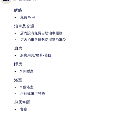
網絡
免費 Wi-Fi
泊車及交通
店內設有免費自助泊車服務
店內泊車選擇包括街邊泊車位
廚房
廚房用具/餐具/器皿
睡房
2 間睡房
浴室
2 個浴室
浴缸或淋浴設施
起居空間
客廳