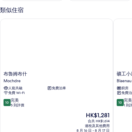
類似住宿
布魯姆布什
礦工小屋
布
礦
布魯姆布什
礦工小
魯
工
Mochdre
Blaenau 
姆
小
人寵共融
免費泊車
廚房
布
屋
免費 Wi-Fi
免費泊
什
酒
Mochdre
店
10.0
10.0
完美
完美
10
10
Blaenau
分
分
5 則評價
1 則
Ffestini
(滿
(滿
現
HK$1,281
分
分
售
為
為
合共 HK$1,614
HK$1,281
連稅及其他費用
10
10
8 月 16 日 - 8 月 17 日
分)，
分)，