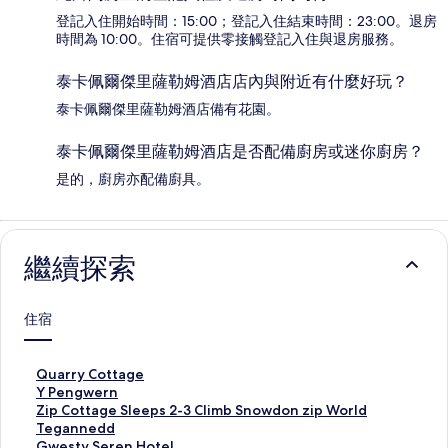
登記入住開始時間：15:00；登記入住結束時間：23:00。退房
時間為 10:00。住宿可提供零接觸登記入住與退房服務。
泰卡佩爾傑里薩勒姆酒店店內與附近有什麼好玩？
泰卡佩爾傑里薩勒姆酒店備有花園。
泰卡佩爾傑里薩勒姆酒店是否配備廚房或迷你廚房？
是的，廚房亦配備廚具。
繼續探索
住宿
此
Quarry Cottage
連
此
Y Pengwern
結
連
此
Zip Cottage Sleeps 2-3 Climb Snowdon zip World
會
結
連
此
Tegannedd
開
會
結
連
此
Gwesty Seren Hotel