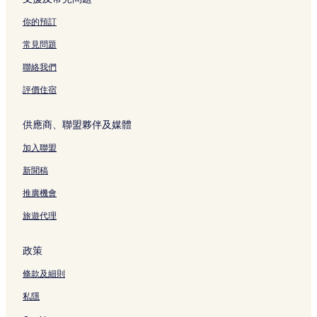
D
r
s
o
e
e
i
t
g
s
你的預訂
p
e
r
M
N
o
n
a
o
r
常見問題
s
d
t
u
Z
i
l
e
n
i
聯絡我們
t
y
s
t
p
頁
頁
頁
a
W
評價住宿
面
面
面
i
o
n
r
供應商、聯盟夥伴及媒體
s
l
頁
d
加入聯盟
面
頁
面
新聞稿
推廣機會
旅遊代理
政策
條款及細則
私隱