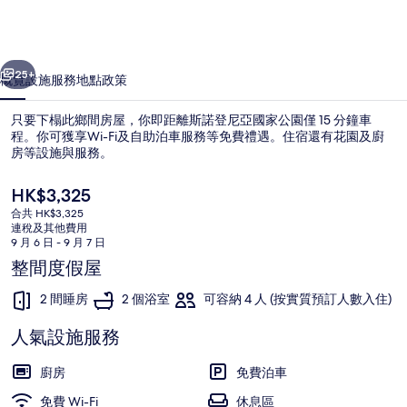
里
薩
一個
下一個
勒
25+
概覽
設施服務
地點
政策
姆
只要下榻此鄉間房屋，你即距離斯諾登尼亞國家公園僅 15 分鐘車
酒
程。你可獲享Wi-Fi及自助泊車服務等免費禮遇。住宿還有花園及廚
房等設施與服務。
店
相
現
HK$3,325
價
片
合共 HK$3,325
HK$3,325
連稅及其他費用
集
9 月 6 日 - 9 月 7 日
整間度假屋
平房 | 內部
2 間睡房
2 個浴室
可容納 4 人 (按實質預訂人數入住)
人氣設施服務
廚房
免費泊車
免費 Wi-Fi
休息區