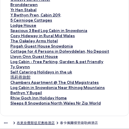
啟
開
會
結
連
此
Brondderwen
Q
啟
開
會
結
連
此
Yr Hen Stabal
u
Y
啟
開
會
結
連
此
Y Bwthyn Pren, Cabin 209,
a
P
Z
啟
開
會
結
連
此
5 Ceirnioge Cottages
r
e
i
T
啟
開
會
結
連
此
Lodge House
r
n
p
e
G
啟
開
會
結
連
此
Spacious 3 Bed Log Cabin in Snowdonia
y
g
C
g
w
B
啟
開
會
結
連
此
Cozy Hideway in Rural Mid Wales
C
w
o
a
e
r
Y
啟
開
會
結
連
此
The Oakeley Arms Hotel
o
e
t
n
s
o
r
Y
啟
開
會
結
連
此
Pisgah Guest House Snowdonia
t
r
t
n
t
n
H
B
5
啟
開
會
結
連
此
Cottage for 4 Persons in Dolwyddelan, No Deposit
t
n
a
e
y
d
e
w
C
L
啟
開
會
結
連
此
Llwyn Onn Guest House
a
頁
g
d
S
d
n
t
e
o
S
啟
開
會
結
連
此
Log Cabin - Free Parking, Garden & pet Friendly
g
面
e
d
e
e
S
h
i
d
p
C
啟
開
會
結
連
此
Ty Gwynn
e
S
頁
r
r
t
y
r
g
a
o
T
啟
開
會
結
連
此
Self Catering Holidays in the uk
頁
l
面
e
w
a
n
n
e
c
z
h
P
啟
開
會
結
連
此
瑪莉巷旅館
面
e
n
e
b
P
i
H
i
y
e
i
C
啟
開
會
結
連
此
Chambers Apartment @ The Old Magistrates
e
H
n
a
r
o
o
o
H
O
s
o
L
啟
開
會
結
連
此
Log Cabin in Snowdonia Near Rhinog Mountains
p
o
頁
l
e
g
u
u
i
a
g
t
l
L
啟
開
會
結
連
此
Bwthyn Y Bugail
s
t
面
頁
n
e
s
s
d
k
a
t
w
o
T
啟
開
會
結
連
此
Rhiw Goch Inn Holiday Home
2
e
面
,
C
e
3
e
e
h
a
y
g
y
S
啟
開
會
結
連
此
Sleeps 8 Snowdonia North Wales Nr Zip World
-
l
C
o
頁
B
w
l
G
g
n
C
G
e
瑪
啟
開
會
結
連
3
頁
a
t
面
e
a
e
u
e
O
a
w
l
莉
C
啟
開
會
結
C
面
b
t
d
y
y
e
f
n
b
y
f
巷
h
L
啟
開
會
布來奈費斯提尼奧格酒店
泰卡佩爾傑里薩勒姆酒店
l
i
a
L
i
A
s
o
n
i
n
C
旅
a
o
B
啟
開
i
n
g
o
n
r
t
r
G
n
n
a
館
m
g
w
R
啟