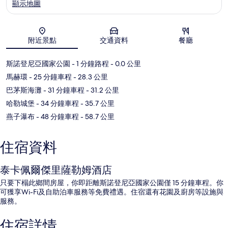
顯示地圖
地圖
附近景點
交通資料
餐廳
斯諾登尼亞國家公園
- 1 分鐘路程
- 0.0 公里
馬赫環
- 25 分鐘車程
- 28.3 公里
巴茅斯海灘
- 31 分鐘車程
- 31.2 公里
哈勒城堡
- 34 分鐘車程
- 35.7 公里
燕子瀑布
- 48 分鐘車程
- 58.7 公里
住宿資料
泰卡佩爾傑里薩勒姆酒店
只要下榻此鄉間房屋，你即距離斯諾登尼亞國家公園僅 15 分鐘車程。你
可獲享Wi-Fi及自助泊車服務等免費禮遇。住宿還有花園及廚房等設施與
服務。
住宿詳情