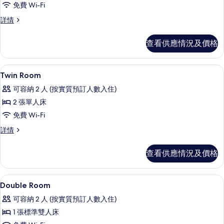
免費 Wi-Fi
人
四
詳情
房
人
的
房
查看供應情況及價格
詳
相
情
片
高級寢具、羽絨被、書桌、手提電腦工
載
6
Twin Room
入
可容納 2 人 (按實質預訂人數入住)
所
2 張單人床
有
免費 Wi-Fi
Twin
Twin
詳情
Room
Room
的
詳
查看供應情況及價格
情
相
片
高級寢具、羽絨被、書桌、手提電腦工
載
5
Double Room
入
可容納 2 人 (按實質預訂人數入住)
所
1 張標準雙人床
有