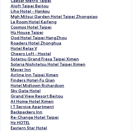
此
Caesar Metro Taipei
連
此
Aloft Taipei Beitou
結
連
此
Liho Hotel - Hankou
會
結
連
此
Mgh Mitsui Garden Hotel Taipei Zhongxiao
開
會
結
連
此
Le Room Hotel Kaifeng
啟
開
會
結
連
此
Cosmos Hotel Taipei
C
啟
開
會
結
連
此
Hù House Taipei
a
A
啟
開
會
結
連
此
Ood Hotel Taipei HangZhou
e
l
L
啟
開
會
結
連
此
Roaders Hotel Zhonghua
s
o
i
M
啟
開
會
結
連
此
Hotel Relax V
a
f
h
g
L
啟
開
會
結
連
此
Cheers Loft - Hostel
r
t
o
h
e
C
啟
開
會
結
連
此
Sotetsu Grand Fresa Taipei Ximen
M
T
H
M
R
o
H
啟
開
會
結
連
此
Solaria Nishitetsu Hotel Taipei Ximen
e
a
o
i
o
s
ù
O
啟
開
會
結
連
此
Mayer Inn
t
i
t
t
o
m
H
o
R
啟
開
會
結
連
此
Airline Inn Taipei Ximen
r
p
e
s
m
o
o
d
o
H
啟
開
會
結
連
此
Finders Hotel-Fu Qian
o
e
l
u
H
s
u
H
a
o
C
啟
開
會
結
連
此
Hotel Midtown Richardson
T
i
-
i
o
H
s
o
d
t
h
S
啟
開
會
結
連
此
Sky Gate Hotel
a
B
H
G
t
o
e
t
e
e
e
o
S
啟
開
會
結
連
此
Grand View Resort Beitou
i
e
a
a
e
t
T
e
r
l
e
t
o
M
啟
開
會
結
連
此
At Home Hotel Ximen
p
i
n
r
l
e
a
l
s
R
r
e
l
a
A
啟
開
會
結
連
此
I T Service Apartment
e
t
k
d
K
l
i
T
H
e
s
t
a
y
i
F
啟
開
會
結
連
此
Backpackers Inn
i
o
o
e
a
T
p
a
o
l
L
s
r
e
r
i
H
啟
開
會
結
連
此
Re-Change Hotel Taipei
頁
u
u
n
i
a
e
i
t
a
o
u
i
r
l
n
o
S
啟
開
會
結
連
此
Hz HOTEL
面
頁
頁
H
f
i
i
p
e
x
f
G
a
I
i
d
t
k
G
啟
開
會
結
連
此
Eastern Star Hotel