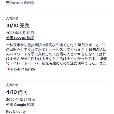
Vivian (2 晚行程)
真實評價
10/10 完美
2025 年 5 月 17 日
使用 Google 翻譯
士林夜市から徒歩15秒の最高な立地でした！ 毎日タオルとゴミ
の回収をしてくれてお水もサービスしてくれます！ 最初の入口
のパスワードを手に入れるのにお店の人とLINEをしなくては行
けませんがそこ以外は大変なところは全くなかったです。 LINE
でトイレットペーパー補充も頼めたので逆に便利でした。 また
泊まりたいです！
HIKARI (7 晚行程)
真實評價
4/10 尚可
2025 年 12 月 13 日
使用 Google 翻譯
Its a bit dirty