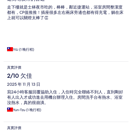
走下樓就是士林夜市吃的，棒棒，鄰近捷運站，浴室房間整潔度
都有，CP值推推！插座很多左右兩床旁邊也都有得充電，躺在床
上就可以關燈太棒了👏
YiLi (1 晚行程)
真實評價
2/10 欠佳
2025 年 11 月 13 日
寫24小時客服回覆協助入住，入住時完全聯絡不到人，直到剛好
有人出入才成功進去用機台辦理入住。房間洗手台有熱水、浴室
沒熱水，真的很崩潰。
Yun-Tzu (1 晚行程)
真實評價