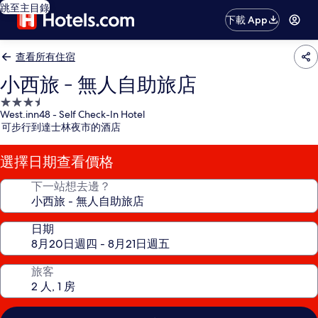
跳至主目錄
下載 App
查看所有住宿
小西旅 - 無人自助旅店
3.5
West.inn48 - Self Check-In Hotel
星
可步行到達士林夜市的酒店
級
住
選擇日期查看價格
宿
下一站想去邊？
日期
旅客