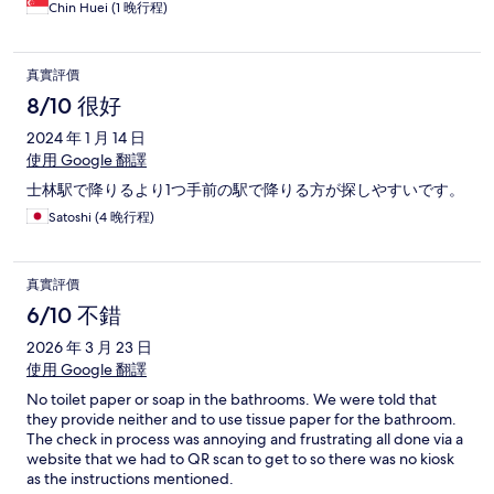
Chin Huei (1 晚行程)
真實評價
8/10 很好
2024 年 1 月 14 日
使用 Google 翻譯
士林駅で降りるより1つ手前の駅で降りる方が探しやすいです。
Satoshi (4 晚行程)
真實評價
6/10 不錯
2026 年 3 月 23 日
使用 Google 翻譯
No toilet paper or soap in the bathrooms. We were told that
they provide neither and to use tissue paper for the bathroom.
The check in process was annoying and frustrating all done via a
website that we had to QR scan to get to so there was no kiosk
as the instructions mentioned.