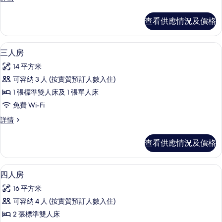
房
床
的
房
查看供應情況及價格
詳
相
情
片
三人房 | 高級寢具、羽絨被、書桌、
載
6
三人房
入
14 平方米
所
可容納 3 人 (按實質預訂人數入住)
有
1 張標準雙人床及 1 張單人床
三
免費 Wi-Fi
人
三
詳情
房
人
的
房
查看供應情況及價格
詳
相
情
片
四人房 | 高級寢具、羽絨被、書桌、
載
8
四人房
入
16 平方米
所
可容納 4 人 (按實質預訂人數入住)
有
2 張標準雙人床
四