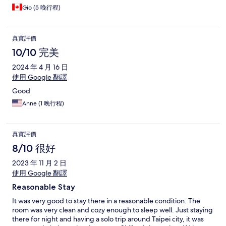
Gio (5 晚行程)
真實評價
10/10 完美
2024 年 4 月 16 日
使用 Google 翻譯
Good
Anne (1 晚行程)
真實評價
8/10 很好
2023 年 11 月 2 日
使用 Google 翻譯
Reasonable Stay
It was very good to stay there in a reasonable condition. The
room was very clean and cozy enough to sleep well. Just staying
there for night and having a solo trip around Taipei city, it was