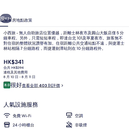
自
一個
下一個
助
43+
概覽
客房
地點
政策
旅
小西旅 - 無人自助旅店位置優越，距離士林夜市及圓山大飯店僅 5 分
店
鐘車程。另外，只需短短車程，即達台北 101及寧夏夜市。旅客無不
相
對住宿的整體狀況讚譽有加。住宿距離公共交通站點不遠，與捷運士
林站相隔 7 分鐘路程，而捷運劍潭站則在 10 分鐘路程外。
片
現
HK$341
集
價
合共 HK$394
HK$341
連稅及其他費用
8 月 10 日 - 8 月 11 日
四人房 | 高級寢具、羽絨被、書桌、
評
很好
8.0
查看全部 403 則評價
8.0 分，滿分 10 分，
價
人氣設施服務
免費 Wi-Fi
空調
24 小時櫃台
非吸煙