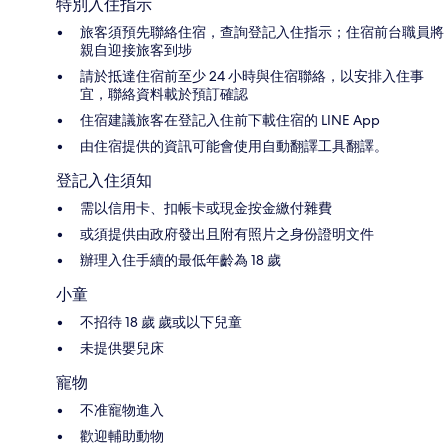
特別入住指示
旅客須預先聯絡住宿，查詢登記入住指示；住宿前台職員將
親自迎接旅客到埗
請於抵達住宿前至少 24 小時與住宿聯絡，以安排入住事
宜，聯絡資料載於預訂確認
住宿建議旅客在登記入住前下載住宿的 LINE App
由住宿提供的資訊可能會使用自動翻譯工具翻譯。
登記入住須知
需以信用卡、扣帳卡或現金按金繳付雜費
或須提供由政府發出且附有照片之身份證明文件
辦理入住手續的最低年齡為 18 歲
小童
不招待 18 歲 歲或以下兒童
未提供嬰兒床
寵物
不准寵物進入
歡迎輔助動物