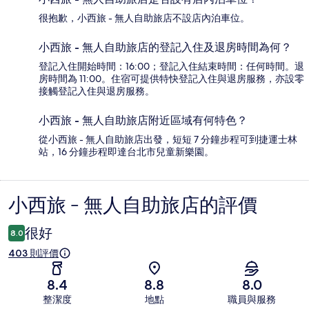
很抱歉，小西旅 - 無人自助旅店不設店內泊車位。
小西旅 - 無人自助旅店的登記入住及退房時間為何？
登記入住開始時間：16:00；登記入住結束時間：任何時間。退
房時間為 11:00。住宿可提供特快登記入住與退房服務，亦設零
接觸登記入住與退房服務。
小西旅 - 無人自助旅店附近區域有何特色？
從小西旅 - 無人自助旅店出發，短短 7 分鐘步程可到捷運士林
站，16 分鐘步程即達台北市兒童新樂園。
小西旅 - 無人自助旅店的評價
評
價
很好
8.0
403 則評價
8.4
8.8
8.0
整潔度
地點
職員與服務