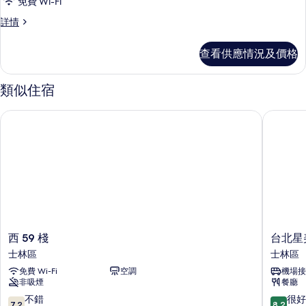
免費 Wi-Fi
Double
Double
詳情
Room
Room
的
詳
查看供應情況及價格
情
相
片
類似住宿
西 59 棧
台北星美
西
台
西 59 棧
台北星
59
北
士林區
士林區
棧
星
免費 Wi-Fi
空調
機場接
士
美
非吸煙
餐廳
林
休
區
閒
7.2
8.2
不錯
很好
7.2
8.2