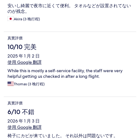
安いし綺麗で夜市に近くて便利。 タオルなどが設置されてない
のが残念。
Akira (3 晚行程)
真實評價
10/10 完美
2025 年 1 月 2 日
使用 Google 翻譯
While this is mostly a self-service facility, the staff were very
helpful getting us checked in after a long flight.
Thomas (3 晚行程)
真實評價
6/10 不錯
2026 年 1 月 3 日
使用 Google 翻譯
椅子にカビが来ていました。 それ以外は問題ないです。