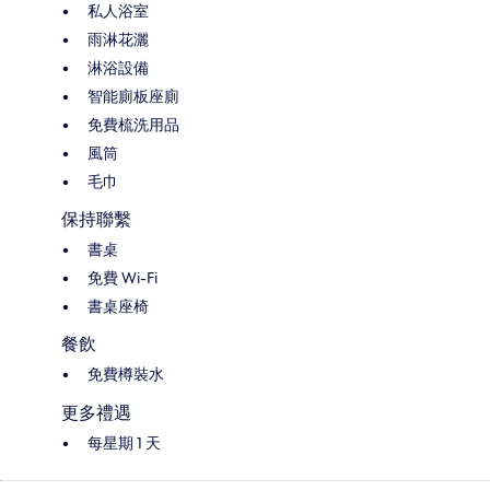
私人浴室
雨淋花灑
淋浴設備
智能廁板座廁
免費梳洗用品
風筒
毛巾
保持聯繫
書桌
免費 Wi-Fi
書桌座椅
餐飲
免費樽裝水
更多禮遇
每星期 1 天