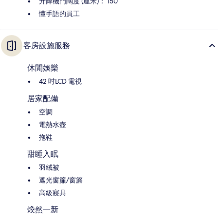
升降機門闊度 (厘米)： 150
懂手語的員工
客房設施服務
休閒娛樂
42 吋LCD 電視
居家配備
空調
電熱水壺
拖鞋
甜睡入眠
羽絨被
遮光窗簾/窗簾
高級寢具
煥然一新