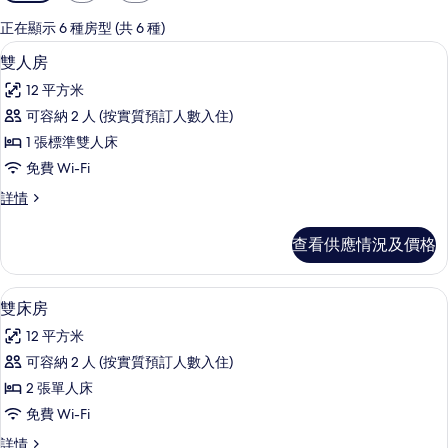
用
嘅
正在顯示 6 種房型 (共 6 種)
客
雙人房 | 高級寢具、羽絨被、書桌、
載
6
雙人房
房
入
篩
12 平方米
所
選
可容納 2 人 (按實質預訂人數入住)
有
條
1 張標準雙人床
雙
件
免費 Wi-Fi
人
雙
詳情
房
人
的
房
查看供應情況及價格
詳
相
情
片
雙床房 | 高級寢具、羽絨被、書桌、
載
4
雙床房
入
12 平方米
所
可容納 2 人 (按實質預訂人數入住)
有
2 張單人床
雙
免費 Wi-Fi
床
雙
詳情