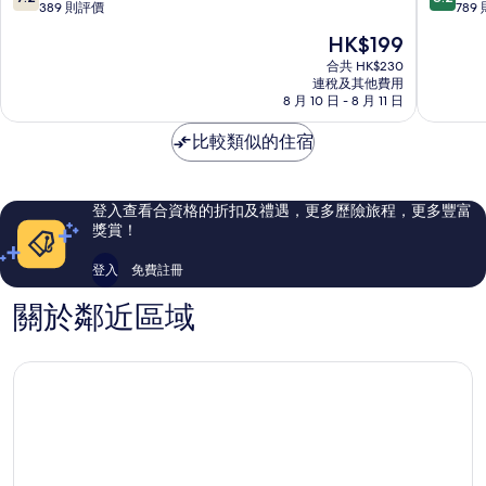
飯
分
分
389 則評價
789
店
(滿
(滿
現
HK$199
士
分
分
售
林
為
為
合共 HK$230
HK$199
連稅及其他費用
區
10
10
8 月 10 日 - 8 月 11 日
分)，
分)，
不
很
比較類似的住宿
錯，
好，
389
789
則
則
評
評
登入查看合資格的折扣及禮遇，更多歷險旅程，更多豐富
價
價
獎賞！
篇
篇
評
評
登入
免費註冊
價
價
關於鄰近區域