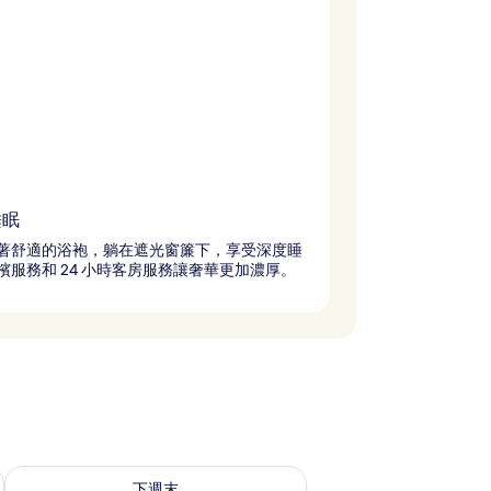
睡眠
著舒適的浴袍，躺在遮光窗簾下，享受深度睡
檳服務和 24 小時客房服務讓奢華更加濃厚。
查看下週末 8月 14 - 8月 16的可訂空房
下週末