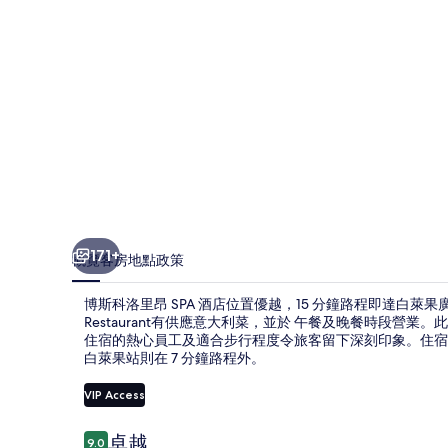
酒
店
相
片
集
171+
概覽
客房
地點
政策
博斯科洛里昂 SPA 酒店位置優越，15 分鐘路程即達白萊果廣場
Restaurant有供應意大利菜，並於 午餐及晚餐時段營
住宿的熱心員工及適合步行程度令旅客留下深刻印象。住宿
白萊果站則在 7 分鐘路程外。
VIP Access
評
卓越
9.0