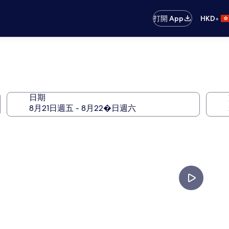
•
打開 App
HKD
日期