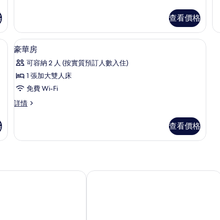
房
通
詳
(River)
套
情
格
查看價格
房
的
(River)
相
詳
簾/窗簾、隔音
迷你吧贈品、房內夾萬、遮光窗簾/窗
載
5
情
片
豪華房
入
可容納 2 人 (按實質預訂人數入住)
所
1 張加大雙人床
有
免費 Wi-Fi
豪
豪
詳情
華
華
房
房
格
查看價格
詳
的
情
相
片
勒庫爾酒店
諾宅邸酒店