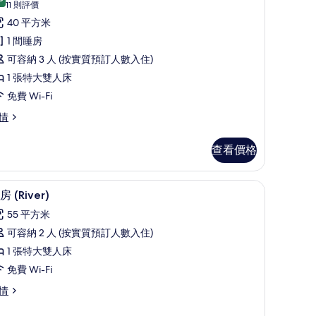
9.8 分，滿分 10 分
所
(11
11 則評價
則
有
40 平方米
評
行
1 間睡房
價)
政
可容納 3 人 (按實質預訂人數入住)
雙
1 張特大雙人床
人
免費 Wi-Fi
房
情
的
查看價格
相
片
房內夾萬、遮光窗簾/窗簾、隔音
套房 (River) | 迷你吧贈品、房內夾萬、遮光
載
11
房 (River)
入
55 平方米
所
可容納 2 人 (按實質預訂人數入住)
有
1 張特大雙人床
套
免費 Wi-Fi
房
情
iver)
的
iver)