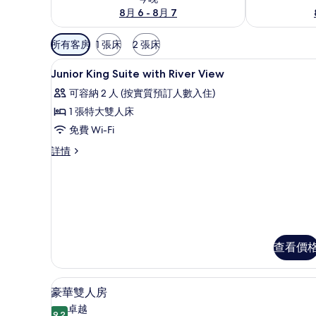
8月 6 - 8月 7
可
所有客房
1 張床
2 張床
用
迷你吧贈品、房內夾萬、遮光窗
載
嘅
13
Junior King Suite with River View
入
客
可容納 2 人 (按實質預訂人數入住)
房
所
1 張特大雙人床
篩
有
免費 Wi-Fi
選
Junior
條
Junior
詳情
King
件
King
Suite
Suite
with
with
River
River
View
View
詳
的
情
查看價
相
片
迷你吧贈品、房內夾萬、遮光窗
載
15
豪華雙人房
入
卓越
9.2