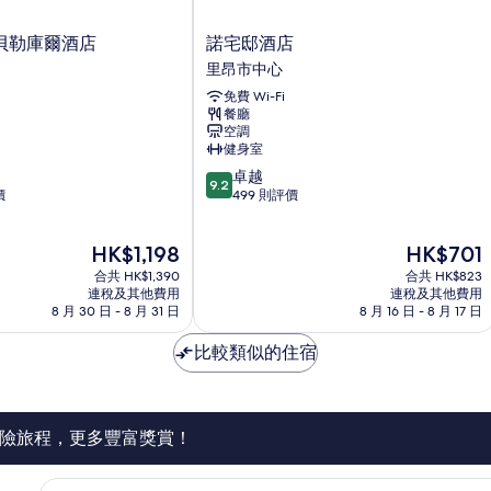
諾
貝勒庫爾酒店
諾宅邸酒店
宅
里昂市中心
邸
免費 Wi-Fi
酒
餐廳
店
空調
里
健身室
昂
9.2
卓越
市
9.2
分
價
499 則評價
中
(滿
心
分
現
現
HK$1,198
HK$701
為
售
售
10
合共 HK$1,390
合共 HK$823
HK$1,198
HK$701
分)，
連稅及其他費用
連稅及其他費用
8 月 30 日 - 8 月 31 日
8 月 16 日 - 8 月 17 日
卓
越，
比較類似的住宿
499
則
評
價
篇
險旅程，更多豐富獎賞！
評
價