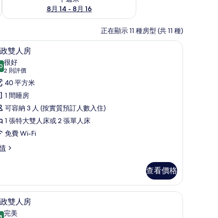
8月 14 - 8月 16
正在顯示 11 種房型 (共 11 種)
遮光窗簾/窗簾、隔音
迷你吧贈品、房內夾萬、遮光窗簾/窗簾、隔音
載
26
政雙人房
入
很好
0
8.0 分，滿分 10 分
所
(2
2 則評價
則
有
40 平方米
評
行
1 間睡房
價)
政
可容納 3 人 (按實質預訂人數入住)
雙
1 張特大雙人床或 2 張單人床
人
免費 Wi-Fi
房
情
的
查看價格
相
片
簾、隔音
迷你吧贈品、房內夾萬、遮光窗簾/窗簾、隔音
載
19
政雙人房
入
完美
8