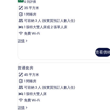
9.2 分，滿分 10 分
所
(12
12 則評價
則
有
35 平方米
評
豪
1 間睡房
價)
華
可容納 3 人 (按實質預訂人數入住)
雙
1 張特大雙人床或 2 張單人床
人
免費 Wi-Fi
房
豪
詳情
華
的
雙
查看價
相
人
房
片
詳
普通套房 | 迷你吧贈品、房內
載
14
情
普通套房
入
45 平方米
所
1 間睡房
有
可容納 3 人 (按實質預訂人數入住)
普
1 張特大雙人床
通
免費 Wi-Fi
套
普
詳情