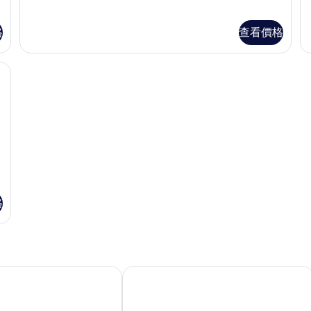
張
張
Room)
加
加
加
的
大
格
查看價格
大
大
相
雙
雙
雙
人
人
片
隔音
人
床,
床
床,
無
(
障
R
(
無
礙
詳
R
障
(Wow
情
Room)
礙
詳
(Wow
情
Room)
的
格
相
片
店
漢堡米歇爾河畔林德納酒店 (凱悅尚選