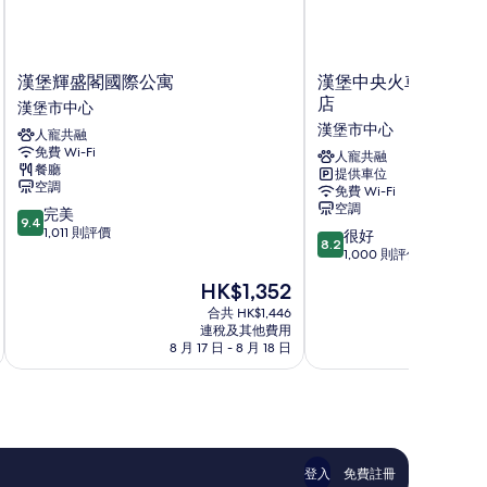
漢
漢
漢堡輝盛閣國際公寓
漢堡中央火車站施泰
堡
堡
店
漢堡市中心
輝
中
漢堡市中心
人寵共融
盛
央
免費 Wi-Fi
閣
火
人寵共融
餐廳
提供車位
國
車
空調
免費 Wi-Fi
際
站
空調
9.4
完美
公
施
9.4
分
1,011 則評價
8.2
寓
泰
很好
8.2
(滿
分
漢
根
1,000 則評價
分
(滿
堡
博
現
HK$1,352
為
分
市
閣
售
10
為
中
合共 HK$1,446
城
HK$1,352
分)，
連稅及其他費用
10
心
際
8 月 17 日 - 8 月 18 日
8 
完
分)，
酒
美，
很
店
1,011
好，
漢
則
1,000
堡
評
則
市
價
評
中
篇
價
心
登入
免費註冊