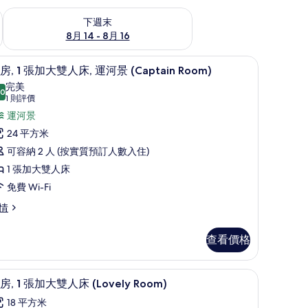
查看下週末 8月 14 - 8月 16的可訂空房
下週末
8月 14 - 8月 16
) | 高級寢具、房內夾萬、書桌、隔音
客房, 1 張加大雙人床, 運河景 (Captain Room)
載
6
房, 1 張加大雙人床, 運河景 (Captain Room)
入
完美
.0
10.0 分，滿分 10 分
所
(1
1 則評價
則
有
運河景
評
客
24 平方米
價)
,
可容納 2 人 (按實質預訂人數入住)
1 張加大雙人床
張
免費 Wi-Fi
加
情
大
雙
查看價格
人
,
高級寢具、房內夾萬、書桌、隔音
載
9
房, 1 張加大雙人床 (Lovely Room)
運
入
18 平方米