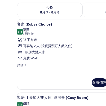
查看今晚 8月 7 - 8月 8的可訂空房
查看明日 8月 
今晚
8月 7 - 8月 8
高級寢具、房內夾萬、書桌、
載
6
客房 (Rubys Choice)
入
優異
8.8
8.8 分，滿分 10 分
所
(3
3 則評價
則
有
13 平方米
評
客
可容納 2 人 (按實質預訂人數入住)
價)
房
1 張加大雙人床
(Rubys
免費 Wi-Fi
Choice)
客
詳情
的
房
(Rubys
相
Choice)
片
詳
查看價
情
高級寢具、房內夾萬、書桌、
載
6
客房, 1 張加大雙人床, 運河景 (Cosy Room)
入
很好
8.0