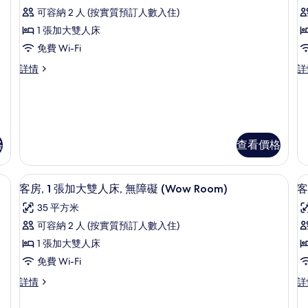
所
運
可容納 2 人 (按實質預訂人數入住)
有
河
1 張加大雙人床
景
(
樓
(C
免費 Wi-Fi
R
中
房
R
樓
客
詳情
詳
詳
1
樓
中
房,
情
客
樓
1
客
張
房,
房,
加
1
1
大
張
雙
張
格
查看價格
加
人
加
大
床
隔音
大
雙
高級寢具、房內夾萬、書桌、隔音
(L
載
7
客房, 1 張加大雙人床, 無障礙 (Wow Room)
客
人
R
(
雙
入
床,
詳
35 平方米
R
人
所
運
情
可容納 2 人 (按實質預訂人數入住)
河
床,
有
景
1 張加大雙人床
運
客
(Loft
免費 Wi-Fi
Room)
河
房,
房
詳
客
客
詳情
詳
景
1
1
情
房,
房,
張
(Loft
1
1