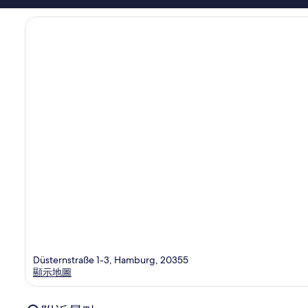
篇
中
評
心
價
Düsternstraße 1-3, Hamburg, 20355
顯示地圖