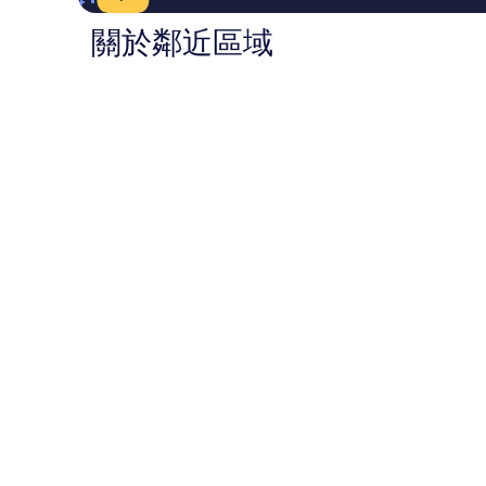
評
評
價
價
關於鄰近區域