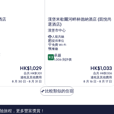
漢
酒店
漢堡米歇爾河畔林德納酒店 (凱悅尚
堡
選酒店)
米
漢堡市中心
歇
爾
人寵共融
提供車位
河
免費 Wi-Fi
畔
餐廳
林
價
9.2
德
卓越
9.2
分
納
1,006 則評價
(滿
酒
現
現
HK$1,029
HK$1,033
分
店
售
售
為
合共 HK$1,101
(凱
合共 HK$1,106
HK$1,029
HK$1,033
連稅及其他費用
連稅及其他費用
10
悅
8 月 30 日 - 8 月 31 日
8 月 16 日 - 8 月 17 日
分)，
尚
卓
選
比較類似的住宿
越，
酒
1,006
店)
則
漢
評
堡
價
市
險旅程，更多豐富獎賞！