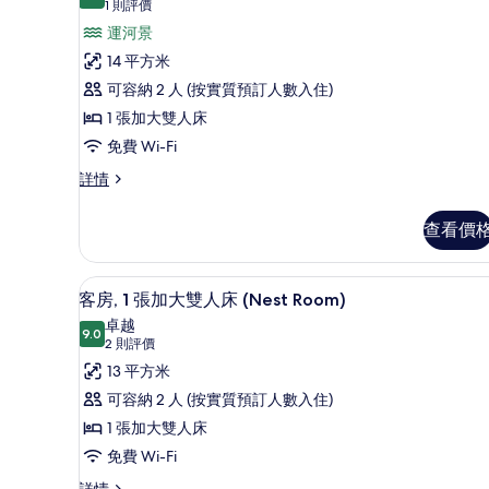
8.0 分，滿分 10 分
所
(1
1 則評價
則
有
運河景
評
客
14 平方米
價)
房,
可容納 2 人 (按實質預訂人數入住)
1
1 張加大雙人床
張
免費 Wi-Fi
加
客
詳情
房,
大
1
雙
查看價
張
人
加
大
床,
高級寢具、房內夾萬、書桌、
載
7
雙
客房, 1 張加大雙人床 (Nest Room)
運
入
人
卓越
床,
9.0
河
9.0 分，滿分 10 分
所
(2
2 則評價
運
則
景
有
13 平方米
河
評
景
(Cosy
客
可容納 2 人 (按實質預訂人數入住)
(Cosy
價)
Room)
房,
1 張加大雙人床
Room)
的
詳
1
免費 Wi-Fi
情
相
張
客
詳情