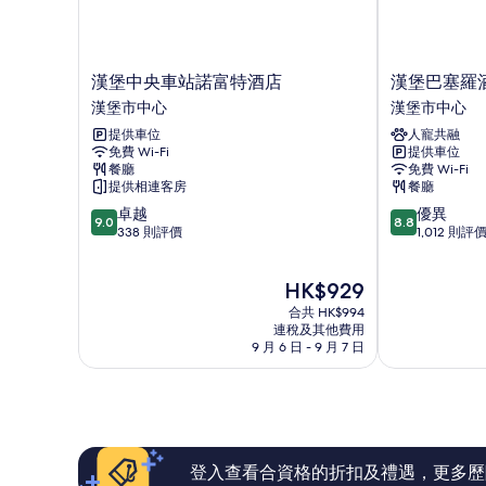
漢
漢
漢堡中央車站諾富特酒店
漢堡巴塞羅
堡
堡
漢堡市中心
漢堡市中心
中
巴
提供車位
人寵共融
央
塞
免費 Wi-Fi
提供車位
車
羅
餐廳
免費 Wi-Fi
站
酒
提供相連客房
餐廳
諾
店
9.0
8.8
卓越
優異
富
漢
9.0
8.8
分
分
338 則評價
1,012 則評
特
堡
(滿
(滿
酒
市
分
分
店
中
現
HK$929
為
為
漢
心
售
10
10
堡
合共 HK$994
HK$929
分)，
分)，
連稅及其他費用
市
9 月 6 日 - 9 月 7 日
卓
優
中
越，
異，
心
338
1,012
則
則
評
評
價
價
篇
篇
登入查看合資格的折扣及禮遇，更多歷