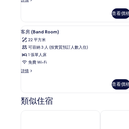
片
房,
加
1
大
查看價
張
雙
加
大
人
高級寢具、房內夾萬、書桌、
載
8
雙
客房 (Band Room)
床
入
人
22 平方米
床
(Nest
所
(Nest
可容納 3 人 (按實質預訂人數入住)
Room)
有
Room)
1 張單人床
的
詳
客
情
免費 Wi-Fi
相
房
客
詳情
片
(Band
房
Room)
(Band
查看價
Room)
的
詳
相
情
類似住宿
片
漢堡中央車站諾富特酒店
漢堡巴塞羅酒