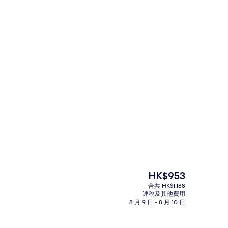
客房, 1 張加大雙人床 (Lovely Ro
現
HK$953
價
合共 HK$1,188
HK$953
連稅及其他費用
會議設施
8 月 9 日 - 8 月 10 日