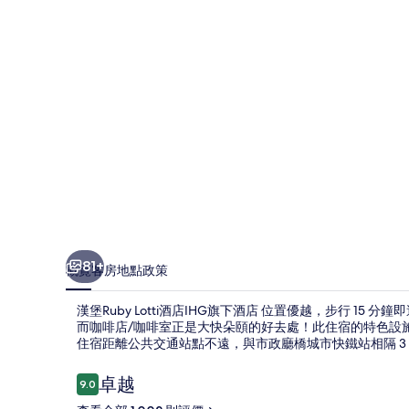
IHG
旗
下
酒
店
相
片
集
81+
概覽
客房
地點
政策
漢堡Ruby Lotti酒店IHG旗下酒店 位置優越，步行 1
而咖啡店/咖啡室正是大快朵頤的好去處！此住宿的特色設
住宿距離公共交通站點不遠，與市政廳橋城市快鐵站相隔 3 
評
卓越
9.0
9.0 分，滿分 10 分，
價