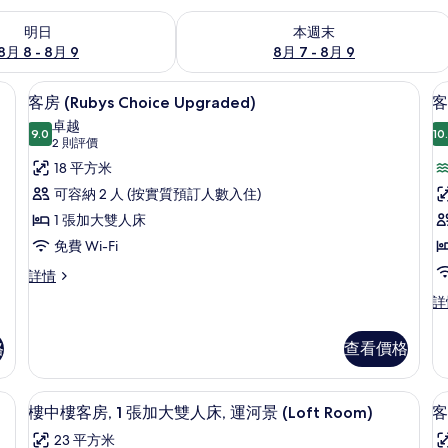
8 - 8月 9的可訂空房
查看本週末 8月 7 - 8月 9的可訂空房
明日
本週末
8月 8 - 8月 9
8月 7 - 8月 9
隔音
客房 (Rubys Choice Upgraded
載
6
客房 (Rubys Choice Upgraded)
客
入
卓越
9.0
10
9.0 分，滿分 10 分
所
(2
2 則評價
則
有
18 平方米
評
客
可容納 2 人 (按實質預訂人數入住)
價)
房
1 張加大雙人床
房
(Rubys
1
免費 Wi-Fi
Choice
客
詳情
Upgraded)
房
客
詳
(Rubys
的
房,
Choice
1
相
Upgraded)
格
查看價格
張
詳
片
加
情
大
隔音
高級寢具、房內夾萬、書桌、隔音
床
載
7
雙
樓中樓客房, 1 張加大雙人床, 運河景 (Loft Room)
客
入
人
23 平方米
床,