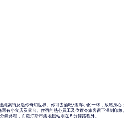
住宿內酒吧
5 分鐘即達繩索街及迷你奇幻世界。你可去酒吧/酒廊小酌一杯，放鬆身心；
施還有小食店及露台。住宿的熱心員工及位置令旅客留下深刻印象。
分鐘路程，而羅汀斯市集地鐵站則在 5 分鐘路程外。
住宿內酒吧