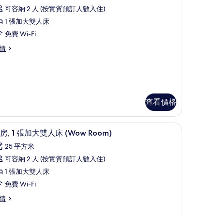
河
所
可容納 2 人 (按實質預訂人數入住)
景
有
1 張加大雙人床
Captain
客
aptain
免費 Wi-Fi
oom)
,
oom)
情
的
相
張
片
加
大
雙
查看價格
人
床
ovely
高級寢具、房內夾萬、書桌、隔音
載
8
房, 1 張加大雙人床 (Wow Room)
oom)
Lovely
入
25 平方米
oom)
所
可容納 2 人 (按實質預訂人數入住)
的
有
1 張加大雙人床
相
客
免費 Wi-Fi
片
,
情
張