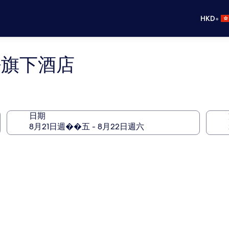
•
HKD
HG旗下酒店
日期