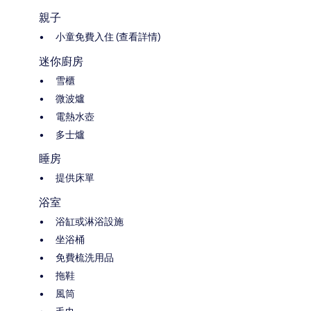
親子
小童免費入住 (查看詳情)
迷你廚房
雪櫃
微波爐
電熱水壺
多士爐
睡房
提供床單
浴室
浴缸或淋浴設施
坐浴桶
免費梳洗用品
拖鞋
風筒