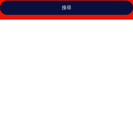
搜尋
天
神
南
森
林