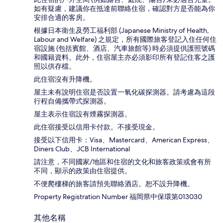
如有疑慮，建議你在抵達前聯絡住宿，確認對方是否能為你
安排合適的客房。
根據日本衛生及勞工福利部 (Japanese Ministry of Health,
Labour and Welfare) 之規定，所有國際旅客登記入住任何住
宿設施 (包括賓館、酒店、汽車旅館等) 時必須提供護照號碼
和國籍資料。此外，住宿屋主亦必須影印所有登記住客之護
照以供存檔。
此住宿沒有升降機。
屋主未有說明住宿是否設置一氧化碳探測器。請考慮為這段
行程自備攜帶式探測器。
屋主表示住宿設有煙霧探測器。
此住宿接受以信用卡付款。不接受現金。
接受以下信用卡：Visa、Mastercard、American Express、
Diners Club、JCB International
請注意，不同國家/地區和住宿的文化和旅客政策或會有所
不同，顯示的政策由住宿提供。
不便爬樓梯的旅客請預先聯絡酒店。恕不設升降機。
Property Registration Number 福岡県中保環第013030
其他名稱