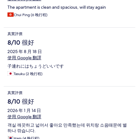
The apartment is clean and spacious, will stay again
Chui Ping (6 晚行程)
真實評價
8/10 很好
2025 年 8 月 18 日
使用 Google 翻譯
子連れにはちょうどいいです
Tasuku (2 晚行程)
真實評價
8/10 很好
2026 年 1 月 14 日
使用 Google 翻譯
객실 깨끗하고 넓어서 좋아요 만족했는데 위치랑 소음때문에 별
하나 깎습니다.
Ham (4 晚行程)