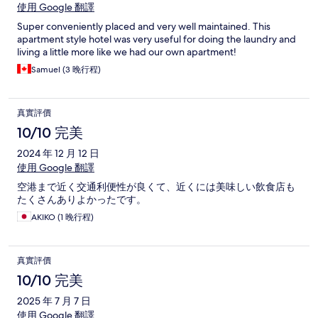
使用 Google 翻譯
Super conveniently placed and very well maintained. This
apartment style hotel was very useful for doing the laundry and
living a little more like we had our own apartment!
Samuel (3 晚行程)
真實評價
10/10 完美
2024 年 12 月 12 日
使用 Google 翻譯
空港まで近く交通利便性が良くて、近くには美味しい飲食店も
たくさんありよかったです。
AKIKO (1 晚行程)
真實評價
10/10 完美
2025 年 7 月 7 日
使用 Google 翻譯