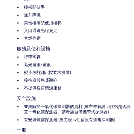
樓梯間扶手
無升降機
其他樓層須使用樓梯
入口通道光線充足
禁煙住宿
服務及便利設施
行李寄存
遮光窗簾/窗簾
熨斗/熨衫板 (按要求提供)
接待處服務 (限時)
不提供客房清潔服務
安全設施
並無關於一氧化碳探測器的資料 (屋主未有說明住宿是否設
置一氧化碳探測器。請考慮自備攜帶式探測器)
有安裝煙霧探測器 (屋主表示住宿設有煙霧探測器)
一般