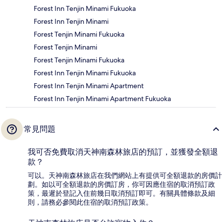
Forest Inn Tenjin Minami Fukuoka
Forest Inn Tenjin Minami
Forest Tenjin Minami Fukuoka
Forest Tenjin Minami
Forest Tenjin Minami Fukuoka
Forest Inn Tenjin Minami Fukuoka
Forest Inn Tenjin Minami Apartment
Forest Inn Tenjin Minami Apartment Fukuoka
常見問題
我可否免費取消天神南森林旅店的預訂，並獲發全額退
款？
可以。天神南森林旅店在我們網站上有提供可全額退款的房價計
劃。如以可全額退款的房價訂房，你可因應住宿的取消預訂政
策，最遲於登記入住前幾日取消預訂即可。有關具體條款及細
則，請務必參閱此住宿的取消預訂政策。