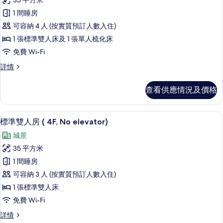
35 平方米
有
1 間睡房
標
可容納 4 人 (按實質預訂人數入住)
準
1 張標準雙人床及 1 張單人梳化床
雙
免費 Wi-Fi
人
標
詳情
房
準
(1F)
雙
查看供應情況及價格
人
的
房
相
(1F)
標準雙人房 ( 4F, No elevator) 
載
11
詳
片
標準雙人房 ( 4F, No elevator)
入
情
城景
所
35 平方米
有
1 間睡房
標
可容納 3 人 (按實質預訂人數入住)
準
1 張標準雙人床
雙
免費 Wi-Fi
人
標
詳情
房