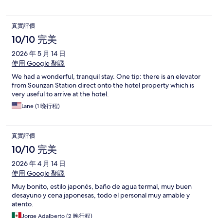
真實評價
10/10 完美
2026 年 5 月 14 日
使用 Google 翻譯
We had a wonderful, tranquil stay. One tip: there is an elevator
from Sounzan Station direct onto the hotel property which is
very useful to arrive at the hotel.
Lane (1 晚行程)
真實評價
10/10 完美
2026 年 4 月 14 日
使用 Google 翻譯
Muy bonito, estilo japonés, baño de agua termal, muy buen
desayuno y cena japonesas, todo el personal muy amable y
atento.
Jorge Adalberto (2 晚行程)