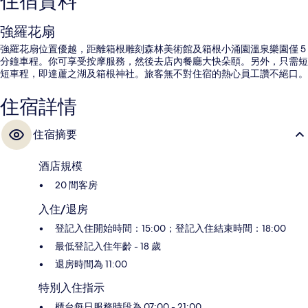
住宿資料
強羅花扇
強羅花扇位置優越，距離箱根雕刻森林美術館及箱根小涌園溫泉樂園僅 5
分鐘車程。你可享受按摩服務，然後去店內餐廳大快朵頤。另外，只需短
短車程，即達蘆之湖及箱根神社。旅客無不對住宿的熱心員工讚不絕口。
住宿詳情
住宿摘要
酒店規模
20 間客房
入住/退房
登記入住開始時間：15:00；登記入住結束時間：18:00
最低登記入住年齡 - 18 歲
退房時間為 11:00
特別入住指示
櫃台每日服務時段為 07:00 - 21:00