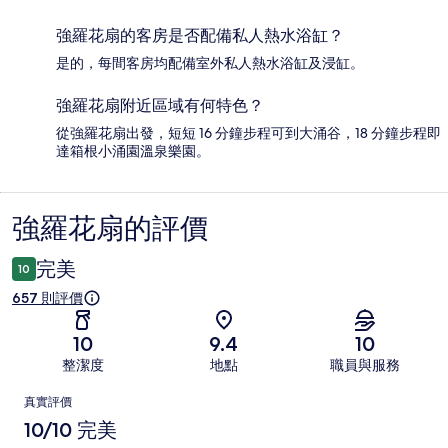
強羅花扇的客房是否配備私人熱水浴缸？
是的，每間客房均配備室外私人熱水浴缸及浸缸。
強羅花扇附近區域有何特色？
從強羅花扇出發，短短 16 分鐘步程可到大涌谷，18 分鐘步程即
達箱根小涌園溫泉樂園。
強羅花扇的評價
評
價
完美
10
657 則評價
10
9.4
10
整潔度
地點
職員與服務
評
真實評價
價
10/10 完美