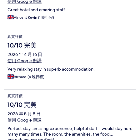
使用 Google 翻譯
Great hotel and amazing staff
Vincent Kevin (1 晚行程)
真實評價
10/10 完美
2026 年 4 月 16 日
使用 Google 翻譯
Very relaxing stay in superb accommodation.
Richard (4 晚行程)
真實評價
10/10 完美
2026 年 5 月 8 日
使用 Google 翻譯
Perfect stay, amazing experience, helpful staff. I would stay here
many many times. The room, the amenities, the food...
everything was perfect!