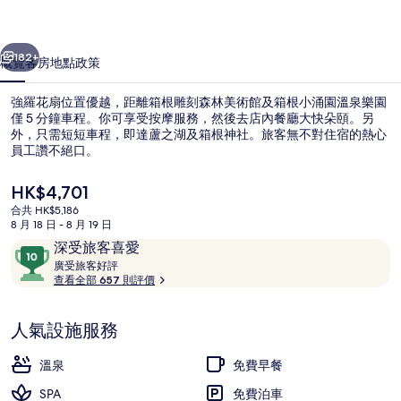
集
一個
下一個
182+
概覽
客房
地點
政策
強羅花扇位置優越，距離箱根雕刻森林美術館及箱根小涌園溫泉樂園
僅 5 分鐘車程。你可享受按摩服務，然後去店內餐廳大快朵頤。另
外，只需短短車程，即達蘆之湖及箱根神社。旅客無不對住宿的熱心
員工讚不絕口。
現
HK$4,701
價
合共 HK$5,186
HK$4,701
8 月 18 日 - 8 月 19 日
評
10
深受旅客喜愛
獨立浴缸及淋浴設備、浸缸、免費梳洗
價
廣
分
廣受旅客好評
受
查看全部 657 則評價
(滿
旅
分
客
為
人氣設施服務
好
10
評
分)，
溫泉
免費早餐
深
SPA
免費泊車