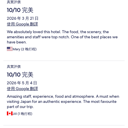
真實評價
10/10 完美
2026 年 3 月 21 日
使用 Google 翻譯
We absolutely loved this hotel. The food, the scenery, the
amenities and staff were top notch. One of the best places we
have been.
Mary (2 晚行程)
真實評價
10/10 完美
2026 年 5 月 4 日
使用 Google 翻譯
Amazing staff, experience, food and atmosphere. A must when
visiting Japan for an authentic experience. The most favourite
part of our trip.
Jill (1 晚行程)