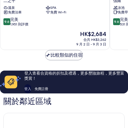
二之平
強羅
小
花
溫泉
SPA
泳池
涌
壇
免費泊車
免費 Wi-Fi
免費早
園
強
天
羅
9.6
9.6
完美
完美
9.6
9.6
悠
分
分
1,951 則評價
531
二
(滿
(滿
現
HK$2,684
之
分
分
售
平
為
為
合共 HK$3,262
HK$2,684
9 月 2 日 - 9 月 3 日
10
10
分)，
分)，
比較類似的住宿
完
完
美，
美，
1,951
531
則
則
登入查看合資格的折扣及禮遇，更多歷險旅程，更多豐富
評
評
獎賞！
價
價
篇
篇
登入
免費註冊
評
評
價
價
關於鄰近區域