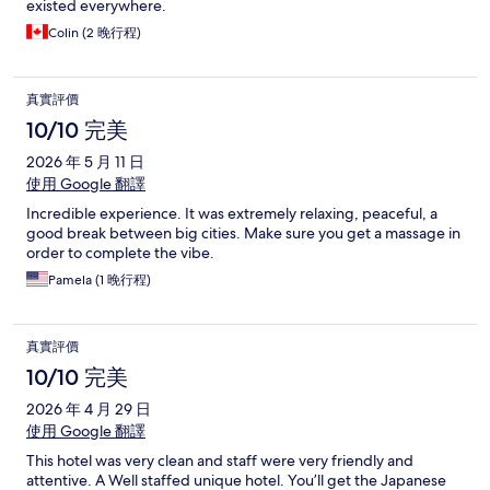
existed everywhere.
Colin (2 晚行程)
真實評價
10/10 完美
2026 年 5 月 11 日
使用 Google 翻譯
Incredible experience. It was extremely relaxing, peaceful, a
good break between big cities. Make sure you get a massage in
order to complete the vibe.
Pamela (1 晚行程)
真實評價
10/10 完美
2026 年 4 月 29 日
使用 Google 翻譯
This hotel was very clean and staff were very friendly and
attentive. A Well staffed unique hotel. You’ll get the Japanese