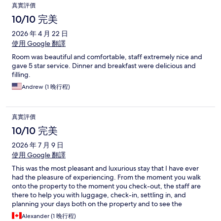
真實評價
10/10 完美
2026 年 4 月 22 日
使用 Google 翻譯
Room was beautiful and comfortable, staff extremely nice and
gave 5 star service. Dinner and breakfast were delicious and
filling.
Andrew (1 晚行程)
真實評價
10/10 完美
2026 年 7 月 9 日
使用 Google 翻譯
This was the most pleasant and luxurious stay that I have ever
had the pleasure of experiencing. From the moment you walk
onto the property to the moment you check-out, the staff are
there to help you with luggage, check-in, settling in, and
planning your days both on the property and to see the
surrounding area. This property is located in the gorgeous
Alexander (1 晚行程)