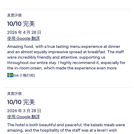
mountains of Hakone an offers the most gorgeous views of the
mountains right from the room and balconies where you can
bathe in your private onsen. Also included in your stay are
真實評價
traditional breakfast and dinner which on their own are worth
the price. This experience is nothing short of amazing and I
10/10 完美
would recommend anyone travelling to Japan to experience at
2026 年 4 月 28 日
least one night here.
使用 Google 翻譯
Amazing food, with a true tasting menu experience at dinner
and an almost equally impressive spread at breakfast. The staff
were incredibly friendly and attentive, supporting us
throughout our entire stay. I highly recommend it, especially for
the in-room onsen, which made the experience even more
special.
Erik (1 晚行程)
真實評價
10/10 完美
2026 年 3 月 28 日
使用 Google 翻譯
The hotel is both beautiful and peaceful, the kaiseki meals were
amazing, and the hospitality of the staff was at a level I wish