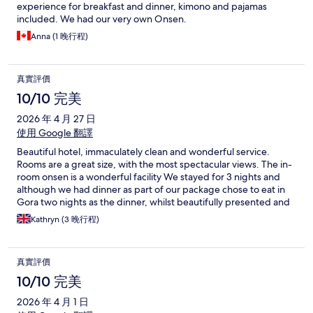
experience for breakfast and dinner, kimono and pajamas
included. We had our very own Onsen.
Anna (1 晚行程)
真實評價
10/10 完美
2026 年 4 月 27 日
使用 Google 翻譯
Beautiful hotel, immaculately clean and wonderful service.
Rooms are a great size, with the most spectacular views. The in-
room onsen is a wonderful facility We stayed for 3 nights and
although we had dinner as part of our package chose to eat in
Gora two nights as the dinner, whilst beautifully presented and
a really special occasion, felt quite rich to eat similar food on
Kathryn (3 晚行程)
multiple occasions Overall a really special place to stay
真實評價
10/10 完美
2026 年 4 月 1 日