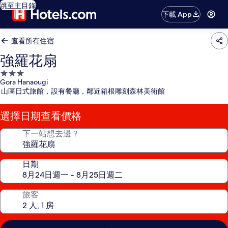
跳至主目錄
下載 App
查看所有住宿
強羅花扇
3.0
Gora Hanaougi
星
山區日式旅館，設有餐廳，鄰近箱根雕刻森林美術館
級
住
選擇日期查看價格
宿
下一站想去邊？
日期
旅客