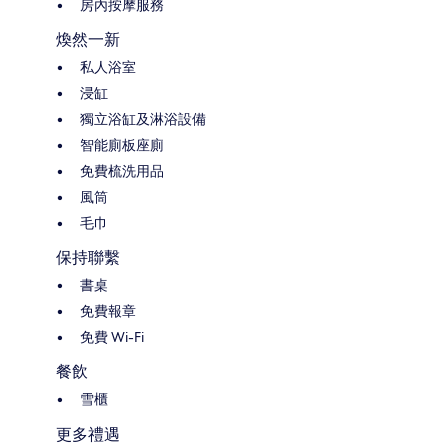
房內按摩服務
煥然一新
私人浴室
浸缸
獨立浴缸及淋浴設備
智能廁板座廁
免費梳洗用品
風筒
毛巾
保持聯繫
書桌
免費報章
免費 Wi-Fi
餐飲
雪櫃
更多禮遇