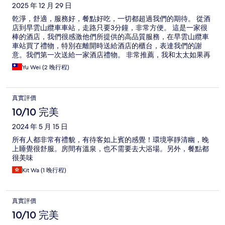
2025 年 12 月 29 日
乾淨，舒適，服務好，餐點好吃，一切都超過我們的期待。 從酒
店到早雲山纜車車站，走路只要3分鐘，非常方便。 這是一家很
棒的酒店，我們很感激他們所提供的高品質服務，在早雲山纜車
車站買了禮物，特別在離開時送給酒店的櫃台，表達我們的謝
意。我們第一次送給一家酒店禮物。 非常推薦，我和太太如果再
次來箱根還是會選擇強羅花扇。
Yu Wei (2 晚行程)
真實評價
10/10 完美
2024 年 5 月 15 日
所有人都非常有禮貌，有待客如上賓的感覺！環境寧靜清幽，晚
上睡覺很舒服。房間有溫泉，也不需要去大浴場。另外，餐點都
很美味
Kit Wa (1 晚行程)
真實評價
10/10 完美