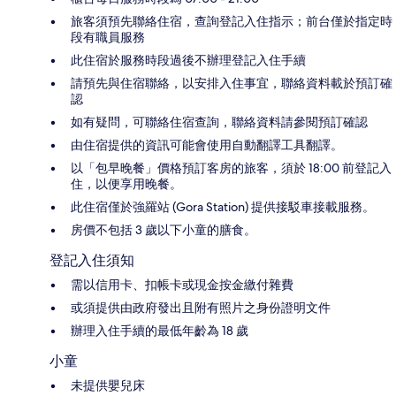
旅客須預先聯絡住宿，查詢登記入住指示；前台僅於指定時
段有職員服務
此住宿於服務時段過後不辦理登記入住手續
請預先與住宿聯絡，以安排入住事宜，聯絡資料載於預訂確
認
如有疑問，可聯絡住宿查詢，聯絡資料請參閱預訂確認
由住宿提供的資訊可能會使用自動翻譯工具翻譯。
以「包早晚餐」價格預訂客房的旅客，須於 18:00 前登記入
住，以便享用晚餐。
此住宿僅於強羅站 (Gora Station) 提供接駁車接載服務。
房價不包括 3 歲以下小童的膳食。
登記入住須知
需以信用卡、扣帳卡或現金按金繳付雜費
或須提供由政府發出且附有照片之身份證明文件
辦理入住手續的最低年齡為 18 歲
小童
未提供嬰兒床