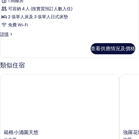
1 間睡房
普
可容納 4 人 (按實質預訂人數入住)
通
2 張單人床及 3 張單人日式床墊
套
免費 Wi-Fi
房
普
詳情
(Halfboard,
通
Check-
套
查看供應情況及價格
In
房
(Halfboard,
3pm-
Check-
類似住宿
6pm)
In
的
3pm-
箱根小涌園天悠
強羅花壇
6pm)
相
詳
片
情
箱
強
箱根小涌園天悠
強羅花
根
羅