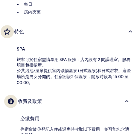
每日
房內夾萬
特色
SPA
旅客可於住宿盡情享用 SPA 服務；店內設有 2 間護理室。服務
項目包括按摩。
公共浴池/溫泉提供室內礦物溫泉 (日式溫泉)和日式浴衣。這些
場所是男女分開的。住宿附設2 個溫泉，開放時段為 15:00 至
00:00。
收費及政策
必繳費用
住宿會於你登記入住或退房時收取以下費用，並可能包含適