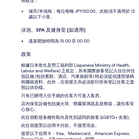
用稅項：
城市/本地稅：每位每晚 JPY150.00。此稅項不適用於 12
歲以下小童。
泳池、SPA 及健身室 (如適用)
溫泉開放時間為 15:00 至 00:00
政策
根據日本衛生及勞工福利部 (Japanese Ministry of Health,
Labour and Welfare) 之規定，所有國際旅客登記入住任何住
宿設施 (包括賓館、酒店、汽車旅館等) 時必須提供護照號碼
和國籍資料。此外，住宿屋主亦必須影印所有登記住客之護
照以供存檔。
只有已辦理入住手續的住客方可進入客房。
店內保安設備包括滅火筒、煙霧探測器及急救箱，讓住客安
心放心。
此住宿歡迎各種性取向及性別認同的旅客 (LGBTQ+ 友善)。
此住宿接受以信用卡付款。不接受現金。
接受以下信用卡：Visa、Mastercard、American Express、