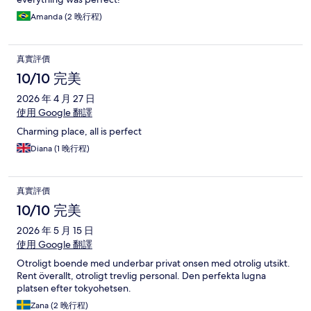
Amanda (2 晚行程)
真實評價
10/10 完美
2026 年 4 月 27 日
使用 Google 翻譯
Charming place, all is perfect
Diana (1 晚行程)
真實評價
10/10 完美
2026 年 5 月 15 日
使用 Google 翻譯
Otroligt boende med underbar privat onsen med otrolig utsikt.
Rent överallt, otroligt trevlig personal. Den perfekta lugna
platsen efter tokyohetsen.
Zana (2 晚行程)