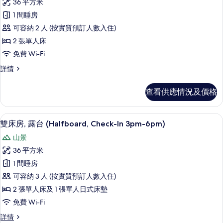
No
36 平方米
的
有
kids)
1 間睡房
相
詳
雙
情
可容納 2 人 (按實質預訂人數入住)
片
床
2 張單人床
房
免費 Wi-Fi
(Halfboard,
雙
詳情
Check-
床
In
房
查看供應情況及價格
3pm-
(Halfboard,
Check-
6pm,
In
no
雙床房, 露台 (Halfboard, Check
載
16
3pm-
雙床房, 露台 (Halfboard, Check-In 3pm-6pm)
kids)
入
6pm,
山景
的
no
所
kids)
36 平方米
相
有
詳
1 間睡房
片
情
雙
可容納 3 人 (按實質預訂人數入住)
床
2 張單人床及 1 張單人日式床墊
房,
免費 Wi-Fi
露
雙
詳情
台