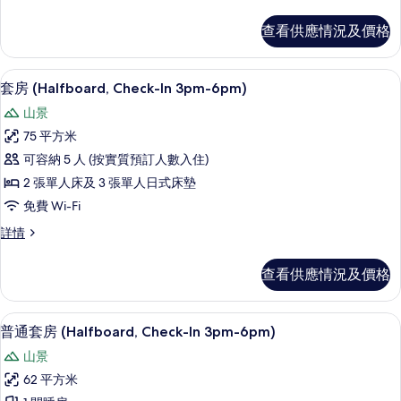
床
(Halfboard,
房,
查看供應情況及價格
露
Check-
台
In
(Halfboard,
套房 (Halfboard, Check-In 3
載
3pm-
9
Check-
套房 (Halfboard, Check-In 3pm-6pm)
入
6pm)
In
山景
3pm-
的
所
6pm)
75 平方米
相
有
詳
可容納 5 人 (按實質預訂人數入住)
情
片
套
2 張單人床及 3 張單人日式床墊
房
免費 Wi-Fi
(Halfboard,
套
詳情
Check-
房
In
(Halfboard,
查看供應情況及價格
3pm-
Check-
In
6pm)
3pm-
的
普通套房 (Halfboard, Check-I
載
16
6pm)
普通套房 (Halfboard, Check-In 3pm-6pm)
相
入
詳
山景
情
片
所
62 平方米
有