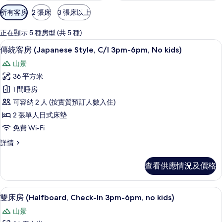
可
所有客房
2 張床
3 張床以上
用
嘅
正在顯示 5 種房型 (共 5 種)
客
傳統客房 (Japanese Style, C/I 
載
14
傳統客房 (Japanese Style, C/I 3pm-6pm, No kids)
房
入
篩
山景
所
選
36 平方米
有
條
1 間睡房
傳
件
可容納 2 人 (按實質預訂人數入住)
統
2 張單人日式床墊
客
免費 Wi-Fi
房
傳
詳情
(Japanese
統
Style,
客
查看供應情況及價格
C/I
房
(Japanese
3pm-
Style,
雙床房 (Halfboard, Check-In 3
載
6pm,
14
C/I
雙床房 (Halfboard, Check-In 3pm-6pm, no kids)
No
入
3pm-
山景
6pm,
kids)
所