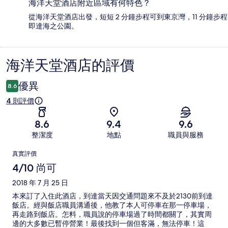
海洋天堂酒店附近區域有何特色？
從海洋天堂酒店出發，短短 2 分鐘步程可到東京灣，11 分鐘步程
即達海之公園。
海洋天堂酒店的評價
評
價
優異
8.6
4 則評價
8.6
9.4
9.6
整潔度
地點
職員與服務
評
真實評價
價
4/10 尚可
2018 年 7 月 25 日
本來訂了入住此酒店，到達當天因交通問題來不及於2130前到達
飯店。經與飯店職員溝通後，他教了本人可停車在那一停車場，
再走路到飯店。怎料，職員說的停車場過了時間都關了，其實周
邊的大多數已暫停營業！最後找到一個但客滿，無法停車！這