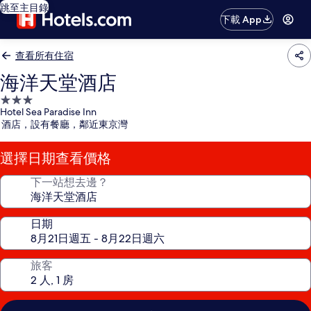
跳至主目錄
下載 App
查看所有住宿
海洋天堂酒店
3.0
Hotel Sea Paradise Inn
星
酒店，設有餐廳，鄰近東京灣
級
住
選擇日期查看價格
宿
下一站想去邊？
日期
旅客