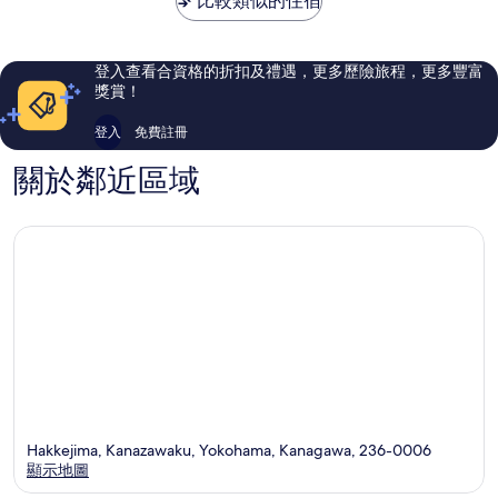
比較類似的住宿
優
很
港
異，
好，
未
5,391
350
來
則
則
登入查看合資格的折扣及禮遇，更多歷險旅程，更多豐富
評
評
獎賞！
價
價
篇
篇
登入
免費註冊
評
評
價
價
關於鄰近區域
Hakkejima, Kanazawaku, Yokohama, Kanagawa, 236-0006
顯示地圖