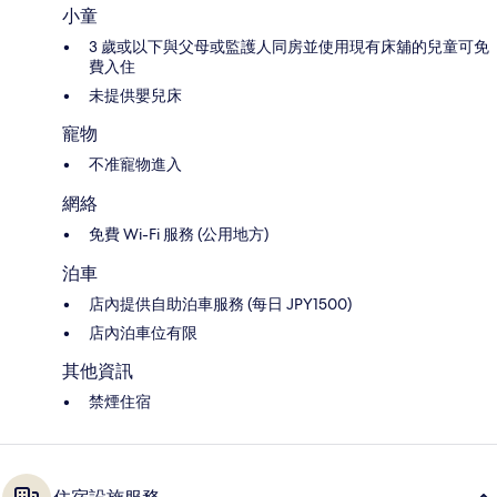
小童
3 歲或以下與父母或監護人同房並使用現有床舖的兒童可免
費入住
未提供嬰兒床
寵物
不准寵物進入
網絡
免費 Wi-Fi 服務 (公用地方)
泊車
店內提供自助泊車服務 (每日 JPY1500)
店內泊車位有限
其他資訊
禁煙住宿