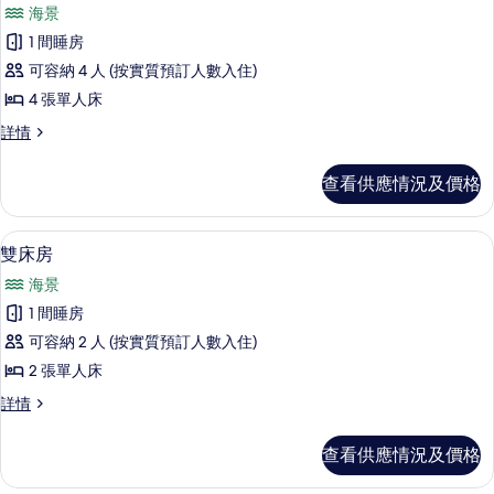
入
篩
海景
所
選
1 間睡房
有
條
可容納 4 人 (按實質預訂人數入住)
家
件
4 張單人床
庭
家
詳情
客
庭
房
客
查看供應情況及價格
房
的
詳
相
情
雙床房 | 羽絨被、床單
載
6
雙床房
片
入
海景
所
1 間睡房
有
可容納 2 人 (按實質預訂人數入住)
雙
2 張單人床
床
雙
詳情
房
床
的
房
查看供應情況及價格
詳
相
情