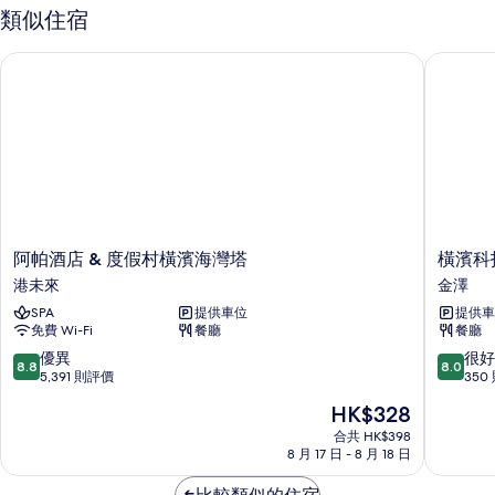
片
類似住宿
阿帕酒店 & 度假村橫濱海灣塔
橫濱科技
阿
橫
阿帕酒店 & 度假村橫濱海灣塔
橫濱科
帕
濱
港未來
金澤
酒
科
SPA
提供車位
提供車
店
技
免費 Wi-Fi
餐廳
餐廳
&
大
度
樓
8.8
8.0
優異
很好
8.8
8.0
假
酒
分
分
5,391 則評價
350
村
店
(滿
(滿
現
HK$328
橫
金
分
分
售
濱
澤
為
為
合共 HK$398
HK$328
海
8 月 17 日 - 8 月 18 日
10
10
灣
分)，
分)，
塔