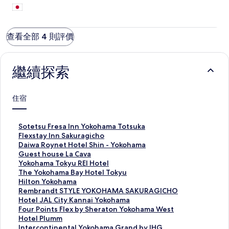
查看全部 4 則評價
繼續探索
住宿
此
Sotetsu Fresa Inn Yokohama Totsuka
連
此
Flexstay Inn Sakuragicho
結
連
此
Daiwa Roynet Hotel Shin - Yokohama
會
結
連
此
Guest house La Cava
開
會
結
連
此
Yokohama Tokyu REI Hotel
啟
開
會
結
連
此
The Yokohama Bay Hotel Tokyu
S
啟
開
會
結
連
此
Hilton Yokohama
o
F
啟
開
會
結
連
此
Rembrandt STYLE YOKOHAMA SAKURAGICHO
t
l
D
啟
開
會
結
連
此
Hotel JAL City Kannai Yokohama
e
e
a
G
啟
開
會
結
連
此
Four Points Flex by Sheraton Yokohama West
t
x
i
u
Y
啟
開
會
結
連
此
Hotel Plumm
s
s
w
e
o
T
啟
開
會
結
連
此
Intercontinental Yokohama Grand by IHG