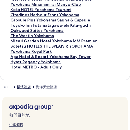
u
t
a
s
k
h
H
啟
開
會
結
連
此
Yokohama Minamimirai Manyo-Club
F
a
R
t
o
e
i
R
啟
開
會
結
連
此
Koko HOTEL Yokohama Tsurumi
r
y
o
h
h
Y
l
e
H
啟
開
會
結
連
此
Citadines Harbour Front Yokohama
e
I
y
o
a
o
t
m
o
F
啟
開
會
結
連
此
Capsule Plus Yokohama Sauna & Capsule
s
n
n
u
m
k
o
b
t
o
H
啟
開
會
結
連
此
Toyoko Inn Futamatagawa-eki Kita-guchi
a
n
e
s
a
o
n
r
e
u
o
I
啟
開
會
結
連
此
Oakwood Suites Yokohama
I
S
t
e
T
h
Y
a
l
r
t
n
Y
啟
開
會
結
連
此
The Westin Yokohama
n
a
H
L
o
a
o
n
J
P
e
t
o
K
啟
開
會
結
連
此
Mitsui Garden Hotel Yokohama MM Premier
n
k
o
a
k
m
k
d
A
o
l
e
k
o
C
啟
開
會
結
連
此
Sotetsu HOTELS THE SPLAISIR YOKOHAMA
Y
u
t
C
y
a
o
t
L
i
P
r
o
k
i
C
啟
開
會
結
連
此
Yokohama Royal Park
o
r
e
a
u
B
h
S
C
n
l
c
h
o
t
a
T
啟
開
會
結
連
此
Apa Hotel & Resort Yokohama Bay Tower
k
a
l
v
R
a
a
T
i
t
u
o
a
H
a
p
o
O
啟
開
會
結
連
此
Hyatt Regency Yokohama
o
g
S
a
E
y
m
Y
t
s
m
n
m
O
d
s
y
a
T
啟
開
會
結
連
此
Hotel METRO - Adult Only
h
i
h
頁
I
H
a
L
y
F
m
t
a
T
i
u
o
k
h
M
啟
開
會
結
連
a
c
i
面
H
o
頁
E
K
l
頁
i
M
E
n
l
k
w
e
i
S
啟
開
會
結
m
h
n
o
t
面
Y
a
e
面
n
i
L
e
e
o
o
W
t
o
Y
啟
開
會
橫濱酒店
海洋天堂酒店
a
o
-
t
e
O
n
x
e
n
Y
s
P
I
o
e
s
t
o
A
啟
開
T
頁
Y
e
l
K
n
b
n
a
o
H
l
n
d
s
u
e
k
p
H
啟
o
面
o
l
T
O
a
y
t
m
k
a
u
n
S
t
i
t
o
a
y
H
t
k
頁
o
H
i
S
a
i
o
r
s
F
u
i
G
s
h
H
a
o
s
o
面
k
A
Y
h
l
m
h
b
Y
u
i
n
a
u
a
o
t
t
u
h
y
M
o
e
Y
i
a
o
o
t
t
Y
r
H
m
t
t
e
熱門目的地
k
a
u
A
k
r
o
r
m
u
k
a
e
o
d
O
a
e
R
l
a
m
頁
S
o
a
k
a
a
r
o
m
s
k
e
T
R
l
e
M
中國酒店
頁
a
面
A
h
t
o
i
T
F
h
a
Y
o
n
E
o
&
g
E