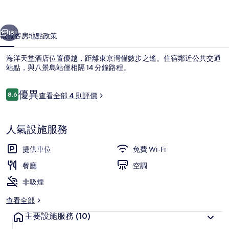
相
一個
下一個
片
18+
概覽
客房
地點
政策
集
海洋天堂酒店位置優越，距離東京灣僅數步之遙。住宿鄰近公共交通
站點，與八景島站僅相隔 14 分鐘路程。
評
優異
8.6
查看全部 4 則評價
8.6 分，滿分 10 分，
價
人氣設施服務
燒烤/野餐區
提供車位
免費 Wi-Fi
餐廳
空調
非吸煙
查看全部
主要設施服務
(10)