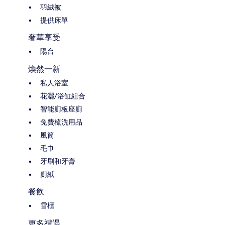
羽絨被
提供床單
奢華享受
陽台
煥然一新
私人浴室
花灑/浴缸組合
智能廁板座廁
免費梳洗用品
風筒
毛巾
牙刷和牙膏
廁紙
餐飲
雪櫃
更多禮遇