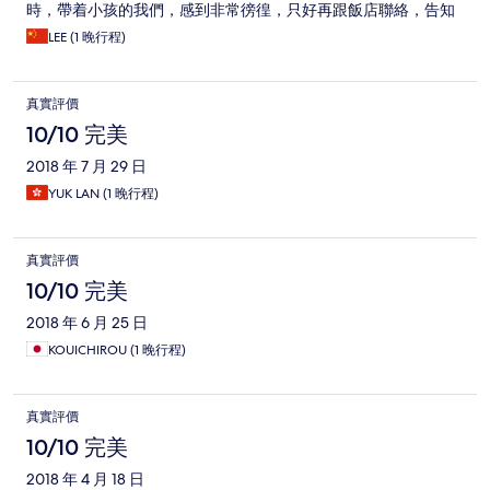
時，帶着小孩的我們，感到非常徬徨，只好再跟飯店聯絡，告知
我們無法到達，在近半夜的時間找了附近另一飯店投宿。 翌日，
LEE (1 晚行程)
我們再致電飯店，對職員說出昨晚事件始末，他們願意不收取我
們房費，這算是很體貼的！同時，我們再試行開車前往飯店，但
原來那橋只供遊覽車使用，一般自行開車去的，要停在八景島外
真實評價
的停車場，然後走路進去。其實，飯店會否提供接駁車載客人進
去？有沒有其他公共交通工具可以到達飯店？這樣，對於一個外
10/10 完美
地遊客來說，完全缺乏了這方面的資訊！若早點得悉，可能會考
2018 年 7 月 29 日
慮是否訂這飯店？如有其他客人想入住，儘量在白天到，因為天
黑找路很難！這真是一次很難忘的住宿經歷！
YUK LAN (1 晚行程)
真實評價
10/10 完美
2018 年 6 月 25 日
KOUICHIROU (1 晚行程)
真實評價
10/10 完美
2018 年 4 月 18 日