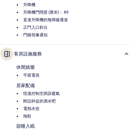
升降機
升降機門闊度 (厘米)： 89
直達升降機的無障礙通道
正門入口斜台
門鐘視像通知
客房設施服務
休閒娛樂
平面電視
居家配備
恆溫控制空調及暖氣
附設鋅盆的酒水吧
電熱水壺
拖鞋
甜睡入眠