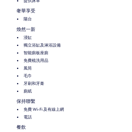
提供床單
奢華享受
陽台
煥然一新
浸缸
獨立浴缸及淋浴設備
智能廁板座廁
免費梳洗用品
風筒
毛巾
牙刷和牙膏
廁紙
保持聯繫
免費 Wi-Fi 及有線上網
電話
餐飲