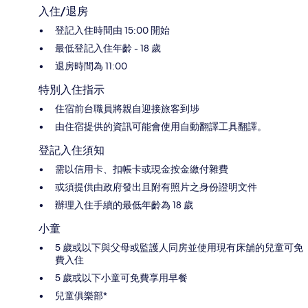
入住/退房
登記入住時間由 15:00 開始
最低登記入住年齡 - 18 歲
退房時間為 11:00
特別入住指示
住宿前台職員將親自迎接旅客到埗
由住宿提供的資訊可能會使用自動翻譯工具翻譯。
登記入住須知
需以信用卡、扣帳卡或現金按金繳付雜費
或須提供由政府發出且附有照片之身份證明文件
辦理入住手續的最低年齡為 18 歲
小童
5 歲或以下與父母或監護人同房並使用現有床舖的兒童可免
費入住
5 歲或以下小童可免費享用早餐
兒童俱樂部*