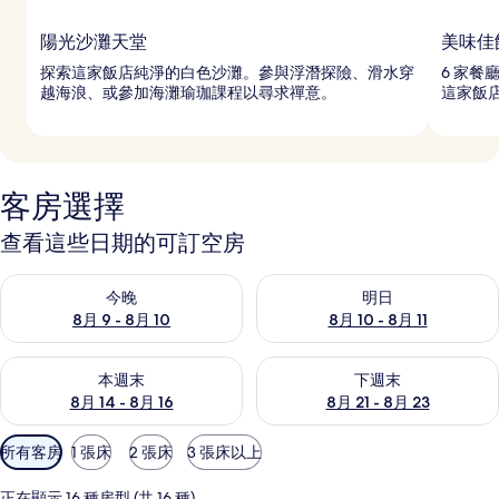
陽光沙灘天堂
美味佳
探索這家飯店純淨的白色沙灘。參與浮潛探險、滑水穿
6 家餐
越海浪、或參加海灘瑜珈課程以尋求禪意。
這家飯
客房選擇
查看這些日期的可訂空房
查看今晚 8月 9 - 8月 10的可訂空房
查看明日 8月 10 - 8月 11的可
今晚
明日
8月 9 - 8月 10
8月 10 - 8月 11
查看本週末 8月 14 - 8月 16的可訂空房
查看下週末 8月 21 - 8月 23
本週末
下週末
8月 14 - 8月 16
8月 21 - 8月 23
可
所有客房
1 張床
2 張床
3 張床以上
用
嘅
正在顯示 16 種房型 (共 16 種)