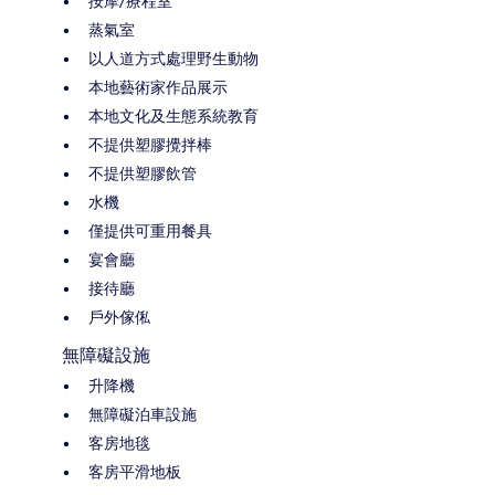
按摩/療程室
蒸氣室
以人道方式處理野生動物
本地藝術家作品展示
本地文化及生態系統教育
不提供塑膠攪拌棒
不提供塑膠飲管
水機
僅提供可重用餐具
宴會廳
接待廳
戶外傢俬
無障礙設施
升降機
無障礙泊車設施
客房地毯
客房平滑地板