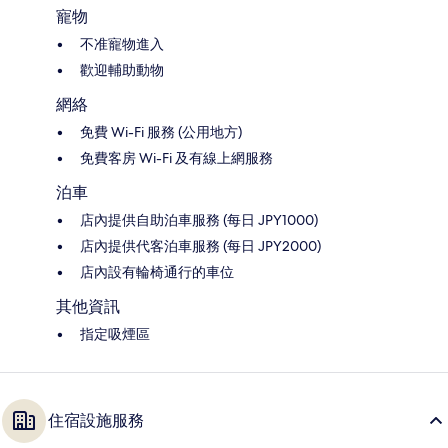
寵物
不准寵物進入
歡迎輔助動物
網絡
免費 Wi-Fi 服務 (公用地方)
免費客房 Wi-Fi 及有線上網服務
泊車
店內提供自助泊車服務 (每日 JPY1000)
店內提供代客泊車服務 (每日 JPY2000)
店內設有輪椅通行的車位
其他資訊
指定吸煙區
住宿設施服務