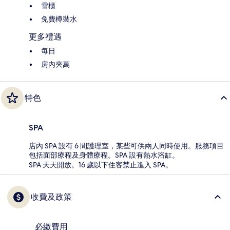
雪櫃
免費樽裝水
更多禮遇
每日
房內夾萬
特色
SPA
店內 SPA 設有 6 間護理室，某些可供兩人同時使用。服務項目
包括面部療程及身體療程。SPA 設有熱水浴缸。
SPA 天天開放。16 歲以下住客禁止進入 SPA。
收費及政策
必繳費用