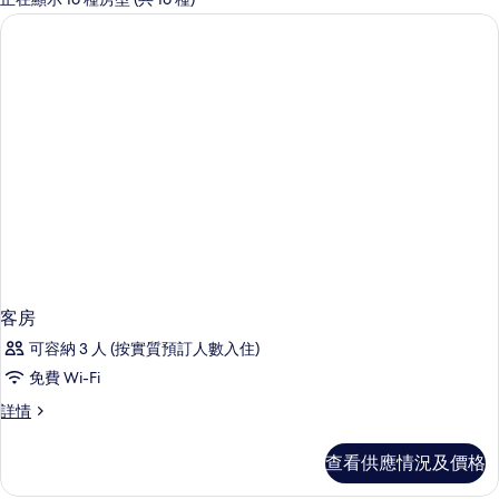
客
房
篩
選
條
件
客房
可容納 3 人 (按實質預訂人數入住)
免費 Wi-Fi
客
詳情
房
詳
查看供應情況及價格
情