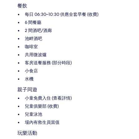
餐飲
每日 06:30–10:30 供應全套早餐 (收費)
6 間餐廳
2 間酒吧/酒廊
池畔酒吧
咖啡室
共用微波爐
客房送餐服務 (部分時段)
小食店
水機
親子同遊
小童免費入住 (查看詳情)
兒童俱樂部 (收費)
兒童泳池
場內有救生員當值
玩樂活動