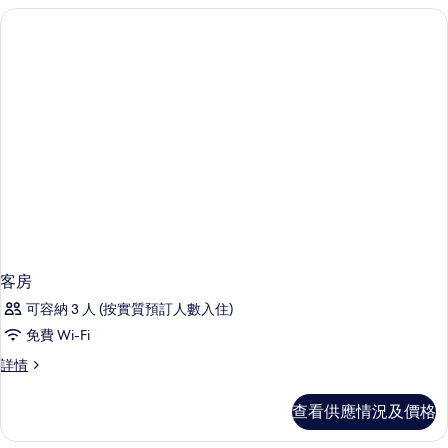
客房
可容納 3 人 (按實質預訂人數入住)
免費 Wi-Fi
客
詳情
房
詳
查看供應情況及價格
情