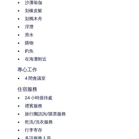
沙灘瑜伽
划橡皮艇
划獨木舟
浮潛
滑水
購物
釣魚
在海灘附近
專心工作
4 間會議室
住宿服務
24 小時接待處
禮賓服務
旅行團諮詢/購票服務
乾洗/洗衣服務
行李寄存
多語服務人員