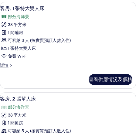
客房, 1 張特大雙人床 | 羽絨被、房
載
9
客房, 1 張特大雙人床
入
部分海洋景
所
38 平方米
有
1 間睡房
客
可容納 3 人 (按實質預訂人數入住)
房,
1 張特大雙人床
1
免費 Wi-Fi
張
客
詳情
特
房,
大
1
查看供應情況及價格
張
雙
特
人
大
客房, 2 張單人床 | 羽絨被、房內夾
載
10
雙
床
客房, 2 張單人床
入
人
的
部分海洋景
床
所
相
詳
38 平方米
有
情
片
1 間睡房
客
可容納 5 人 (按實質預訂人數入住)
房,