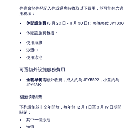
住宿會於你登記入住或退房時收取以下費用，並可能包含適
用稅項：
休閒設施費
(3 月 20 日 - 11 月 30 日)：每晚每位 JPY330
休閒設施費包括：
使用海灘
沙灘巾
使用泳池
可選額外設施服務費用
全套早餐
需額外收費，成人約為 JPY5592，小童約為
JPY2819
翻新與關閉
下列設施並非全年開放，每年於 12 月 1 日至 3 月 19 日期間
關閉：
其中一個泳池
海灘