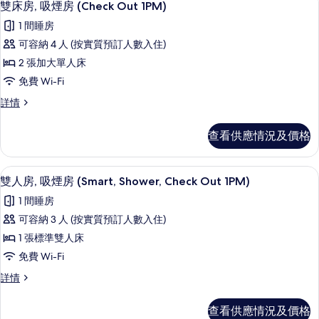
4
(Single
雙床房, 吸煙房 (Check Out 1PM)
(Single
入
Use,
Use,
1 間睡房
Check
所
Check
Out
可容納 4 人 (按實質預訂人數入住)
有
1PM)
Out
2 張加大單人床
詳
雙
1PM)
情
免費 Wi-Fi
的
床
雙
詳情
相
房,
床
片
吸
房,
查看供應情況及價格
吸
煙
煙
房
房
免費 Wi-Fi、床單
載
5
(Check
雙人房, 吸煙房 (Smart, Shower, Check Out 1PM)
(Check
入
Out
Out
1 間睡房
1PM)
所
1PM)
詳
可容納 3 人 (按實質預訂人數入住)
有
情
的
1 張標準雙人床
雙
相
免費 Wi-Fi
人
片
雙
詳情
房,
人
吸
房,
查看供應情況及價格
吸