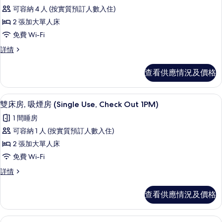
所
Use,
Check
可容納 4 人 (按實質預訂人數入住)
有
Out
Check
2 張加大單人床
1PM)
雙
Out
詳
免費 Wi-Fi
床
1PM)
情
雙
詳情
的
房,
床
相
非
房,
查看供應情況及價格
非
片
吸
吸
煙
煙
免費 Wi-Fi、床單
載
4
房
雙床房, 吸煙房 (Single Use, Check Out 1PM)
房
入
(Check
(Check
1 間睡房
Out
所
Out
1PM)
可容納 1 人 (按實質預訂人數入住)
有
詳
1PM)
2 張加大單人床
情
雙
的
免費 Wi-Fi
床
相
雙
詳情
房,
片
床
吸
房,
查看供應情況及價格
吸
煙
煙
房
房
免費 Wi-Fi、床單
載