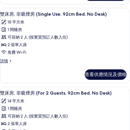
房
煙
(For
房
免費 Wi-Fi、床單
載
4
(For
2
雙床房, 非吸煙房 (Single Use, 92cm Bed, No Desk)
入
2
Guests,
15 平方米
Guests,
所
92cm
92cm
1 間睡房
有
Bed,
Bed,
可容納 2 人 (按實質預訂人數入住)
No
No
雙
Desk)
2 張單人床
Desk)
床
詳
免費 Wi-Fi
的
情
房,
雙
詳情
相
非
床
片
吸
房,
查看供應情況及價格
非
煙
吸
房
煙
免費 Wi-Fi、床單
載
4
房
雙床房, 非吸煙房 (For 2 Guests, 92cm Bed, No Desk)
(Single
入
(Single
Use,
14 平方米
Use,
所
92cm
92cm
1 間睡房
有
Bed,
Bed,
可容納 2 人 (按實質預訂人數入住)
No
雙
No
Desk)
2 張單人床
Desk)
床
詳