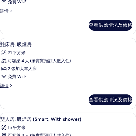
免費 Wi-Fi
床
雙
詳情
房,
床
吸
房,
查看供應情況及價格
吸
煙
煙
房
房
免費 Wi-Fi、床單
載
4
(Single
雙床房, 吸煙房
(Single
入
Use)
Use)
21 平方米
詳
所
的
情
可容納 4 人 (按實質預訂人數入住)
有
相
2 張加大單人床
雙
片
免費 Wi-Fi
床
雙
詳情
房,
床
吸
房,
查看供應情況及價格
吸
煙
煙
房
房
免費 Wi-Fi、床單
載
5
詳
雙人房, 吸煙房 (Smart, With shower)
的
入
情
相
15 平方米
所
可容納 3 人 (按實質預訂人數入住)