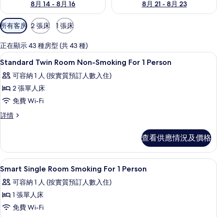
8月 14 - 8月 16
8月 21 - 8月 23
可
所有客房
2 張床
1 張床
用
嘅
正在顯示 43 種房型 (共 43 種)
客
免費 Wi-Fi、床單
載
1
Standard Twin Room Non-Smoking For 1 Person
房
入
篩
可容納 1 人 (按實質預訂人數入住)
所
選
2 張單人床
有
條
免費 Wi-Fi
Standard
件
Standard
詳情
Twin
Twin
Room
Room
查看供應情況及價格
Non-
Non-
Smoking
Smoking
For
For
免費 Wi-Fi、床單
載
1
1
Smart Single Room Smoking For 1 Person
1
入
Person
可容納 1 人 (按實質預訂人數入住)
Person
詳
所
情
1 張單人床
的
有
免費 Wi-Fi
相
Smart