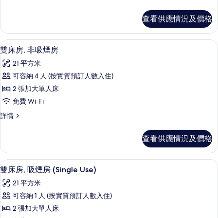
片
房,
床
非
房,
查看供應情況及價格
非
吸
吸
煙
煙
免費 Wi-Fi、床單
載
4
房
雙床房, 非吸煙房
房
入
(Single
(Single
21 平方米
Use)
所
Use)
詳
可容納 4 人 (按實質預訂人數入住)
有
情
的
2 張加大單人床
雙
相
免費 Wi-Fi
床
片
雙
詳情
房,
床
非
房,
查看供應情況及價格
非
吸
吸
煙
煙
免費 Wi-Fi、床單
載
4
房
雙床房, 吸煙房 (Single Use)
房
入
詳
的
21 平方米
情
所
相
可容納 1 人 (按實質預訂人數入住)
有
片
2 張加大單人床
雙