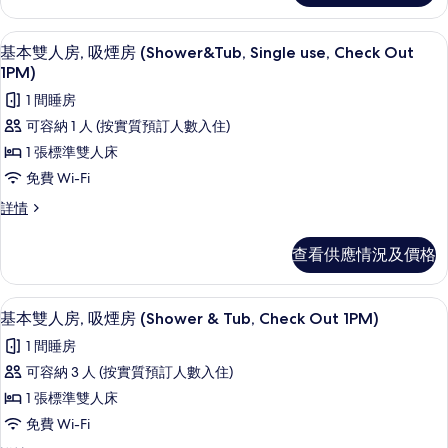
煙
煙
房
房
免費 Wi-Fi、床單
載
5
(Smart,
基本雙人房, 吸煙房 (Shower&Tub, Single use, Check Out
(Smart,
入
Shower,
1PM)
Shower,
Check
所
Check
1 間睡房
Out
有
1PM)
Out
可容納 1 人 (按實質預訂人數入住)
詳
基
1PM)
1 張標準雙人床
情
的
本
免費 Wi-Fi
相
雙
基
詳情
片
人
本
雙
房,
查看供應情況及價格
人
吸
房,
吸
煙
免費 Wi-Fi、床單
載
5
煙
基本雙人房, 吸煙房 (Shower & Tub, Check Out 1PM)
房
入
房
1 間睡房
(Shower&Tub,
(Shower&Tub,
所
Single
可容納 3 人 (按實質預訂人數入住)
Single
有
use,
use,
1 張標準雙人床
Check
基
Check
Out
免費 Wi-Fi
本
1PM)
Out