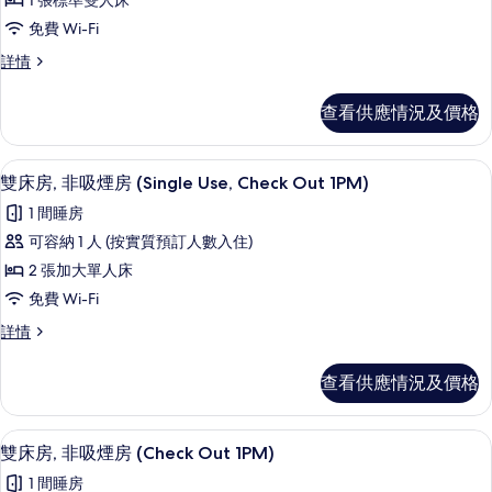
1 張標準雙人床
1PM)
雙
Out
詳
免費 Wi-Fi
人
1PM)
情
雙
詳情
的
房,
人
相
吸
房,
查看供應情況及價格
吸
片
煙
煙
房
房
免費 Wi-Fi、床單
載
4
(Smart,Shower,
雙床房, 非吸煙房 (Single Use, Check Out 1PM)
(Smart,Shower,
入
Single
Single
1 間睡房
Use,Checkout
所
Use,Checkout
1PM)
可容納 1 人 (按實質預訂人數入住)
有
詳
1PM)
2 張加大單人床
情
雙
的
免費 Wi-Fi
床
相
雙
詳情
房,
片
床
非
房,
查看供應情況及價格
非
吸
吸
煙
煙
免費 Wi-Fi、床單
載
4
房
雙床房, 非吸煙房 (Check Out 1PM)
房
入
(Single
(Single
1 間睡房
Use,