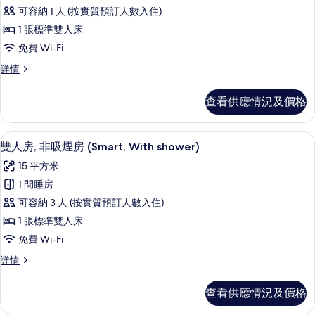
所
(With
(With
可容納 1 人 (按實質預訂人數入住)
有
shower&tub)
shower&tub)
1 張標準雙人床
詳
雙
的
情
免費 Wi-Fi
人
相
雙
詳情
房,
片
人
非
房,
查看供應情況及價格
非
吸
吸
煙
煙
免費 Wi-Fi、床單
載
5
房
雙人房, 非吸煙房 (Smart, With shower)
房
入
(Smart,
(Smart,
15 平方米
With
所
With
shower,
1 間睡房
有
Single
shower,
可容納 3 人 (按實質預訂人數入住)
Use)
雙
Single
詳
1 張標準雙人床
人
Use)
情
免費 Wi-Fi
的
房,
雙
詳情
相
非
人
片
吸
房,
查看供應情況及價格
非
煙
吸