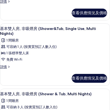
基
詳情
詳
雙
1PM)
本
情
人
雙
的
查看供應情況及價格
人
房,
相
房,
吸
片
吸
免費 Wi-Fi、床單
載
5
煙
基本雙人房, 非吸煙房 (Shower&Tub, Single Use, Multi
煙
入
房
Nights)
房
(Shower
所
1 間睡房
&
(Shower
有
Tub,
可容納 1 人 (按實質預訂人數入住)
&
Check
基
Tub,
1 張標準雙人床
Out
本
Check
1PM)
免費 Wi-Fi
詳
雙
Out
基
詳情
情
1PM)
人
本
雙
的
房,
查看供應情況及價格
人
相
非
房,
片
非
吸
免費 Wi-Fi、床單
載
5
吸
基本雙人房, 非吸煙房 (Shower & Tub, Multi Nights)
煙
入
煙
1 間睡房
房
房
所
(Shower&Tub,
可容納 3 人 (按實質預訂人數入住)
(Shower&Tub,