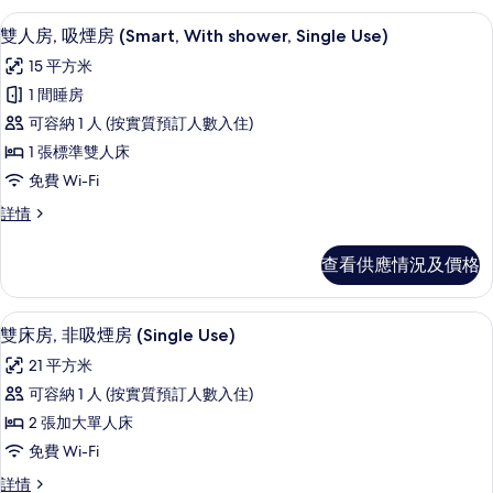
房
煙
免費 Wi-Fi、床單
載
5
房
雙人房, 吸煙房 (Smart, With shower, Single Use)
(Smart,
入
(Smart,
With
15 平方米
With
所
shower)
shower)
1 間睡房
有
詳
的
可容納 1 人 (按實質預訂人數入住)
情
雙
相
1 張標準雙人床
人
片
免費 Wi-Fi
房,
雙
詳情
吸
人
煙
房,
查看供應情況及價格
吸
房
煙
(Smart,
房
免費 Wi-Fi、床單
載
4
(Smart,
With
雙床房, 非吸煙房 (Single Use)
入
With
shower,
21 平方米
shower,
所
Single
Single
可容納 1 人 (按實質預訂人數入住)
有
Use)
Use)
2 張加大單人床
詳
的
雙
情
免費 Wi-Fi
相
床
雙
詳情