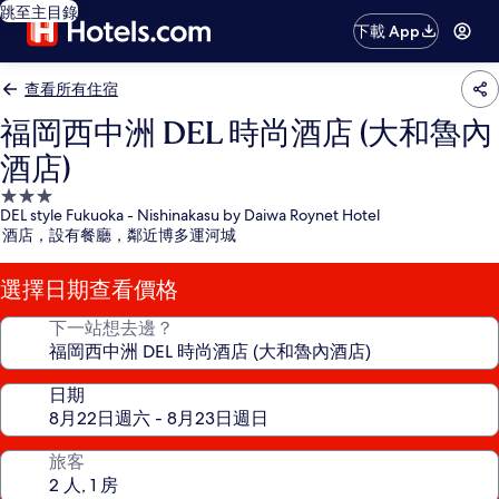
跳至主目錄
下載 App
查看所有住宿
福岡西中洲 DEL 時尚酒店 (大和魯內
酒店)
3.0
DEL style Fukuoka - Nishinakasu by Daiwa Roynet Hotel
星
酒店，設有餐廳，鄰近博多運河城
級
住
選擇日期查看價格
宿
下一站想去邊？
日期
旅客