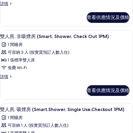
Tub,
雙
詳情
1PM)
房,
Check
人
詳
非
Out
房,
情
查看供應情況及價格
非
1PM)
吸
吸
的
煙
煙
免費 Wi-Fi、床單
載
5
房
相
雙人房, 非吸煙房 (Smart, Shower, Check Out 1PM)
房
入
(Smart,Shower,
片
(Smart,Shower,
1 間睡房
Single
所
Single
Use,Checkout
可容納 3 人 (按實質預訂人數入住)
有
1PM)
Use,Checkout
1 張標準雙人床
詳
雙
1PM)
情
免費 Wi-Fi
人
的
雙
詳情
房,
相
人
非
房,
片
查看供應情況及價格
非
吸
吸
煙
煙
免費 Wi-Fi、床單
載
5
房
雙人房, 吸煙房 (Smart,Shower, Single Use,Checkout 1PM)
房
入
(Smart,
(Smart,
1 間睡房
Shower,
所
Shower,
Check
可容納 1 人 (按實質預訂人數入住)
有
Out
Check