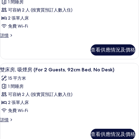
&
(Shower
1 間睡房
有
Tub,
&
可容納 2 人 (按實質預訂人數入住)
Multi
雙
Tub,
Nights)
2 張單人床
床
Multi
詳
免費 Wi-Fi
情
房,
Nights)
雙
詳情
的
吸
床
相
煙
房,
查看供應情況及價格
吸
片
房
煙
(Single
房
免費 Wi-Fi、床單
載
4
(Single
Use,
雙床房, 吸煙房 (For 2 Guests, 92cm Bed, No Desk)
入
Use,
92cm
15 平方米
92cm
所
Bed,
Bed,
1 間睡房
有
No
No
可容納 2 人 (按實質預訂人數入住)
Desk)
Desk)
雙
詳
2 張單人床
的
床
情
免費 Wi-Fi
相
房,
雙
詳情
片
吸
床
煙
房,
查看供應情況及價格
吸