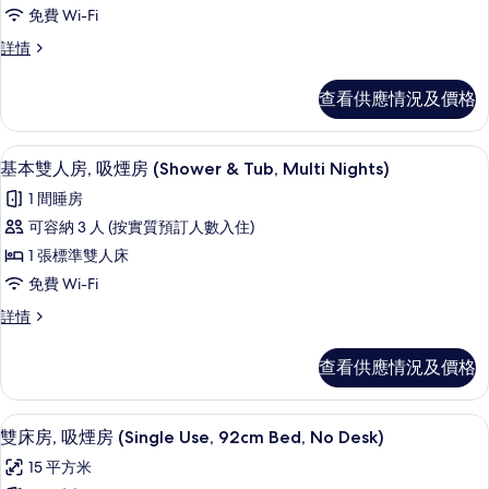
基
的
免費 Wi-Fi
本
相
基
詳情
雙
片
本
人
雙
查看供應情況及價格
人
房,
房,
吸
吸
免費 Wi-Fi、床單
載
5
煙
基本雙人房, 吸煙房 (Shower & Tub, Multi Nights)
煙
入
房
房
1 間睡房
(Shower&Tub,
所
Single
(Shower&Tub,
可容納 3 人 (按實質預訂人數入住)
有
use,
Single
1 張標準雙人床
Multi
基
use,
Nights)
免費 Wi-Fi
本
Multi
詳
基
詳情
情
雙
Nights)
本
的
人
雙
查看供應情況及價格
人
相
房,
房,
片
吸
吸
免費 Wi-Fi、床單
載
4
煙
雙床房, 吸煙房 (Single Use, 92cm Bed, No Desk)
煙
入
房
房
15 平方米
(Shower
所