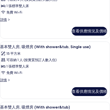
片
有
1 張標準雙人床
雙
免費 Wi-Fi
人
雙
詳情
房,
人
吸
房,
查看供應情況及價格
吸
煙
煙
房
房
免費 Wi-Fi、床單
載
6
(Smart,
基本雙人房, 吸煙房 (With shower&tub, Single use)
(Smart,
入
With
With
15 平方米
shower)
所
shower)
詳
可容納 1 人 (按實質預訂人數入住)
有
情
的
1 張標準雙人床
基
相
免費 Wi-Fi
本
片
基
詳情
雙
本
人
雙
查看供應情況及價格
人
房,
房,
吸
吸
免費 Wi-Fi、床單
載
6
煙
基本雙人房, 吸煙房 (With shower&tub)
煙