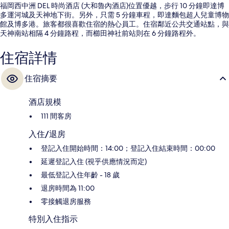
福岡西中洲 DEL 時尚酒店 (大和魯內酒店)位置優越，步行 10 分鐘即達博
多運河城及天神地下街。另外，只需 5 分鐘車程，即達麵包超人兒童博物
館及博多港。旅客都很喜歡住宿的熱心員工。住宿鄰近公共交通站點，與
天神南站相隔 4 分鐘路程，而櫛田神社前站則在 6 分鐘路程外。
住宿詳情
住宿摘要
酒店規模
111 間客房
入住/退房
登記入住開始時間：14:00；登記入住結束時間：00:00
延遲登記入住 (視乎供應情況而定)
最低登記入住年齡 - 18 歲
退房時間為 11:00
零接觸退房服務
特別入住指示