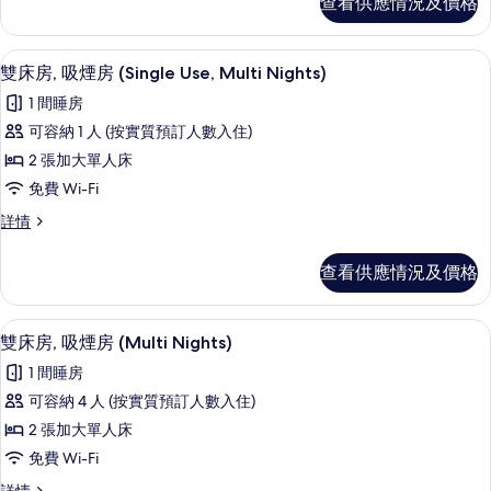
查看供應情況及價格
非
吸
吸
煙
煙
免費 Wi-Fi、床單
載
4
房
雙床房, 吸煙房 (Single Use, Multi Nights)
房
入
(Multi
(Multi
1 間睡房
Nights)
所
Nights)
詳
可容納 1 人 (按實質預訂人數入住)
有
情
的
2 張加大單人床
雙
相
免費 Wi-Fi
床
片
雙
詳情
房,
床
吸
房,
查看供應情況及價格
吸
煙
煙
房
房
免費 Wi-Fi、床單
載
4
(Single
雙床房, 吸煙房 (Multi Nights)
(Single
入
Use,
Use,
1 間睡房
Multi
所
Multi
Nights)
可容納 4 人 (按實質預訂人數入住)
有
詳
Nights)
2 張加大單人床
情
雙
的
免費 Wi-Fi
床
相
雙