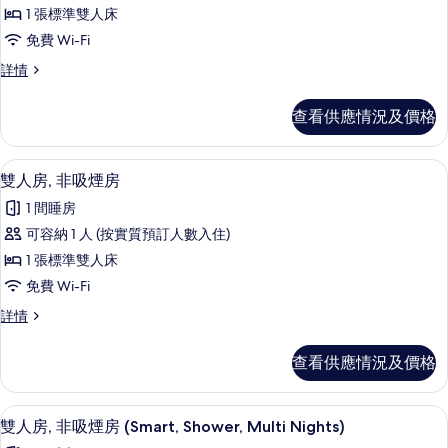
有
Single
1 張標準雙人床
Single
Use,
基
Use,
Multi
免費 Wi-Fi
本
Nights)
Multi
基
詳情
詳
雙
Nights)
本
情
人
雙
的
查看供應情況及價格
人
房,
相
房,
非
非
片
免費 Wi-Fi、床單
載
5
吸
雙人房, 非吸煙房
吸
入
煙
煙
1 間睡房
房
所
(Shower
房
可容納 1 人 (按實質預訂人數入住)
有
&
(Shower
1 張標準雙人床
Tub,
雙
&
Multi
免費 Wi-Fi
人
Nights)
Tub,
雙
詳情
詳
房,
Multi
人
情
非
Nights)
房,
查看供應情況及價格
非
的
吸
吸
相
煙
煙
免費 Wi-Fi、床單
載
5
房
雙人房, 非吸煙房 (Smart, Shower, Multi Nights)
片
房
入
詳