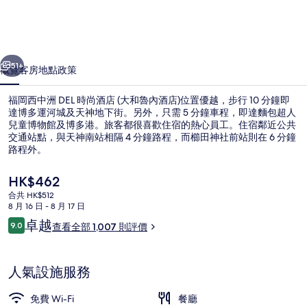
DEL
時
一個
下一個
尚
51+
概覽
客房
地點
政策
酒
福岡西中洲 DEL 時尚酒店 (大和魯內酒店)位置優越，步行 10 分鐘即
店
達博多運河城及天神地下街。另外，只需 5 分鐘車程，即達麵包超人
(大
兒童博物館及博多港。旅客都很喜歡住宿的熱心員工。住宿鄰近公共
交通站點，與天神南站相隔 4 分鐘路程，而櫛田神社前站則在 6 分鐘
和
路程外。
魯
現
HK$462
內
價
合共 HK$512
HK$462
8 月 16 日 - 8 月 17 日
酒
大堂
評
卓越
9.0
查看全部 1,007 則評價
9.0 分，滿分 10 分，
店)
價
相
人氣設施服務
片
免費 Wi-Fi
餐廳
集