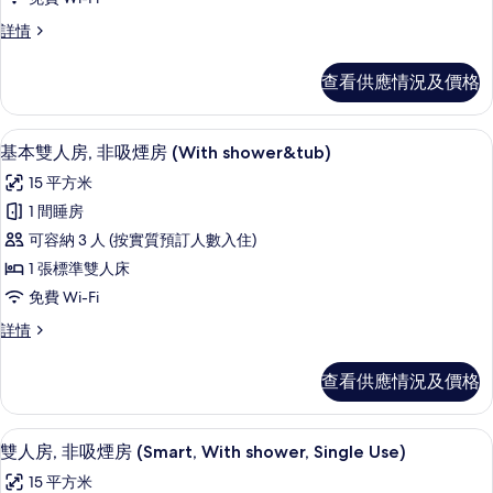
本
基
詳情
雙
本
人
雙
查看供應情況及價格
人
房,
房,
非
非
免費 Wi-Fi、床單
載
6
吸
基本雙人房, 非吸煙房 (With shower&tub)
吸
入
煙
煙
15 平方米
房
所
(With
房
1 間睡房
有
shower&tub,
(With
可容納 3 人 (按實質預訂人數入住)
Single
基
shower&tub,
Use)
1 張標準雙人床
本
詳
Single
免費 Wi-Fi
情
雙
Use)
基
詳情
人
的
本
房,
雙
相
查看供應情況及價格
人
非
片
房,
吸
非
免費 Wi-Fi、床單
載
5
吸
雙人房, 非吸煙房 (Smart, With shower, Single Use)
煙
入
煙
房
15 平方米
房