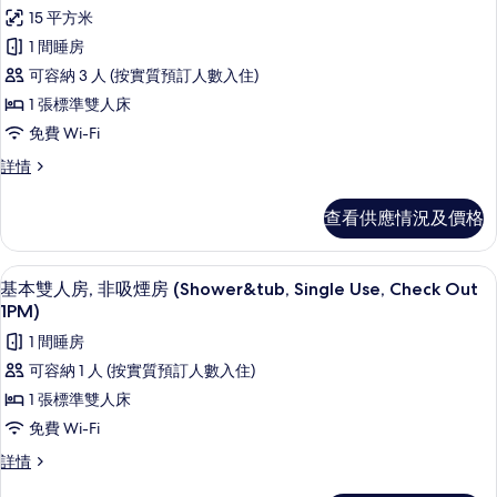
入
房
房
15 平方米
(With
所
shower&tub,
(With
1 間睡房
有
Single
shower&tub,
可容納 3 人 (按實質預訂人數入住)
use)
基
Single
詳
1 張標準雙人床
本
use)
情
免費 Wi-Fi
雙
的
基
詳情
人
相
本
房,
雙
片
查看供應情況及價格
人
吸
房,
煙
吸
免費 Wi-Fi、床單
載
5
煙
基本雙人房, 非吸煙房 (Shower&tub, Single Use, Check Out
房
入
房
1PM)
(With
(With
所
1 間睡房
shower&tub)
shower&tub)
有
詳
的
可容納 1 人 (按實質預訂人數入住)
情
基
相
1 張標準雙人床
本
片
免費 Wi-Fi
雙
基
詳情
人
本