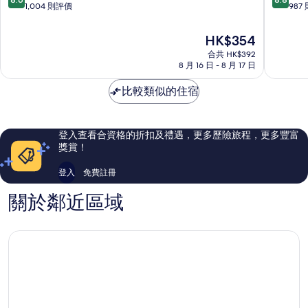
店
-
分
分
1,004 則評價
987
天
ORIX
(滿
(滿
神
酒
分
分
現
HK$354
店
為
為
售
合共 HK$392
及
10
10
HK$354
8 月 16 日 - 8 月 17 日
度
分)，
分)，
假
優
優
比較類似的住宿
村
異，
異，
中
1,004
987
央
則
則
區
評
評
登入查看合資格的折扣及禮遇，更多歷險旅程，更多豐富
價
價
獎賞！
篇
篇
評
評
登入
免費註冊
價
價
關於鄰近區域