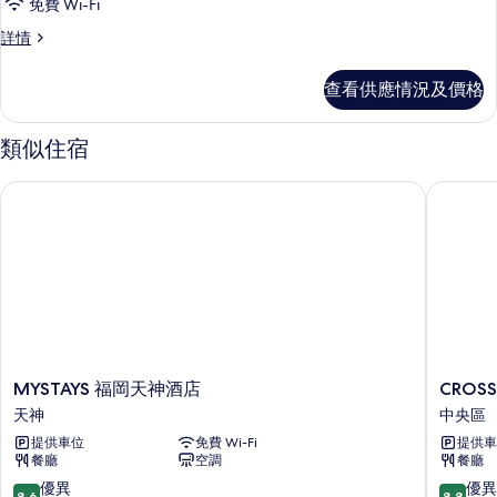
免費 Wi-Fi
的
情
房,
雙
詳情
相
非
床
片
吸
房,
查看供應情況及價格
非
煙
吸
房
煙
類似住宿
房
(For
(For
2
MYSTAYS 福岡天神酒店
CROSS 
2
Guests,
Guests,
92cm
92cm
Bed,
Bed,
No
No
Desk)
Desk)
詳
情
的
相
MYSTAYS
CROSS
MYSTAYS 福岡天神酒店
CROS
片
福
LIFE
天神
中央區
岡
博
提供車位
免費 Wi-Fi
提供車
天
多
餐廳
空調
餐廳
神
天
酒
神
8.6
8.8
優異
優異
8.6
8.8