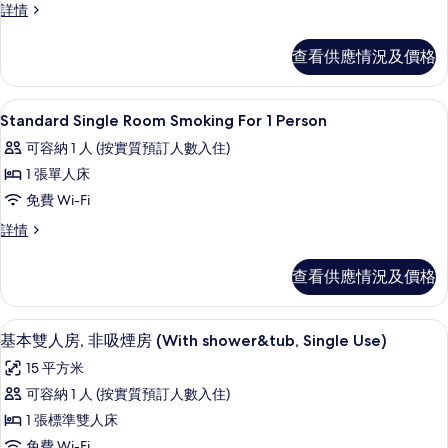
片
Smart
詳情
Single
Single
Room
Room
查看供應情況及價格
Smoking
Smoking
For
For
1
1
免費 Wi-Fi、床單
載
1
Person
Standard Single Room Smoking For 1 Person
Person
入
詳
可容納 1 人 (按實質預訂人數入住)
的
情
所
1 張單人床
相
有
免費 Wi-Fi
片
Standard
Standard
詳情
Single
Single
Room
Room
查看供應情況及價格
Smoking
Smoking
For
For
1
1
免費 Wi-Fi、床單
載
6
Person
基本雙人房, 非吸煙房 (With shower&tub, Single Use)
Person
入
詳
15 平方米
的
情
所
可容納 1 人 (按實質預訂人數入住)
相
有
1 張標準雙人床
片
基
免費 Wi-Fi