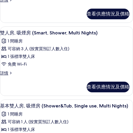
詳情
房,
片
床
吸
房,
查看供應情況及價格
吸
煙
煙
房
房
免費 Wi-Fi、床單
載
4
(Multi
雙人房, 吸煙房 (Smart, Shower, Multi Nights)
(Multi
入
Nights)
Nights)
1 間睡房
詳
所
的
情
可容納 3 人 (按實質預訂人數入住)
有
相
1 張標準雙人床
雙
片
免費 Wi-Fi
人
雙
詳情
房,
人
吸
房,
查看供應情況及價格
吸
煙
煙
房
房
免費 Wi-Fi、床單
載
5
(Smart,
基本雙人房, 吸煙房 (Shower&Tub, Single use, Multi Nights)
(Smart,
入
Shower,
Shower,
1 間睡房
Multi
所
Multi
Nights)
可容納 1 人 (按實質預訂人數入住)
有
詳
Nights)
1 張標準雙人床
情