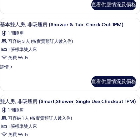
雙
房,
查看供應情況及價格
人
非
房,
非
吸
免費 Wi-Fi、床單
載
5
吸
基本雙人房, 非吸煙房 (Shower & Tub, Check Out 1PM)
煙
入
煙
1 間睡房
房
房
所
(Shower&tub,
可容納 3 人 (按實質預訂人數入住)
(Shower&tub,
有
Single
1 張標準雙人床
Single
Use,
基
Use,
Check
免費 Wi-Fi
本
Out
Check
基
詳情
1PM)
雙
Out
本
詳
人
雙
1PM)
情
查看供應情況及價格
人
房,
的
房,
非
相
非
免費 Wi-Fi、床單
載
5
吸
雙人房, 非吸煙房 (Smart,Shower, Single Use,Checkout 1PM)
吸
片
入
煙
煙
1 間睡房
房
所
(Shower
房
可容納 1 人 (按實質預訂人數入住)
有
&
(Shower
1 張標準雙人床
Tub,
雙
&
Check
免費 Wi-Fi
人
Out