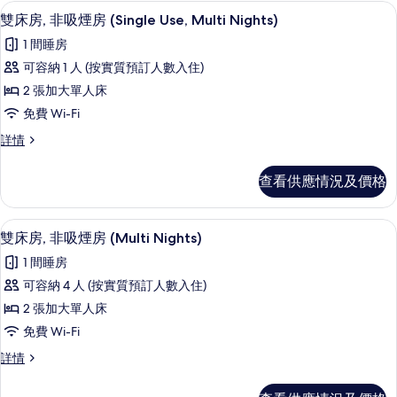
房
房
免費 Wi-Fi、床單
載
4
(Smart,Shower,Single
雙床房, 非吸煙房 (Single Use, Multi Nights)
(Smart,Shower,Single
入
Use,
Use,
1 間睡房
Multi
所
Multi
Nights)
可容納 1 人 (按實質預訂人數入住)
有
詳
Nights)
2 張加大單人床
情
雙
的
免費 Wi-Fi
床
相
雙
詳情
房,
片
床
非
房,
查看供應情況及價格
非
吸
吸
煙
煙
免費 Wi-Fi、床單
載
4
房
雙床房, 非吸煙房 (Multi Nights)
房
入
(Single
(Single
1 間睡房
Use,
所
Use,
Multi
可容納 4 人 (按實質預訂人數入住)
有
Nights)
Multi
2 張加大單人床
詳
雙
Nights)
情
免費 Wi-Fi
床
的
雙
詳情
房,
相
床
非
房,
片