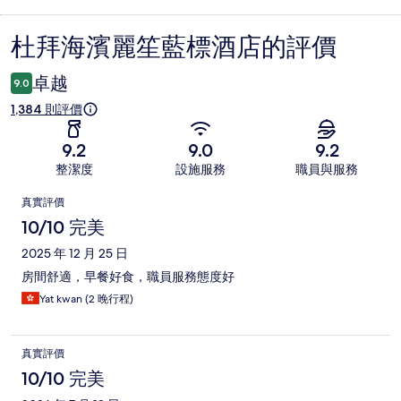
杜拜海濱麗笙藍標酒店的評價
評
價
卓越
9.0
1,384 則評價
9.2
9.0
9.2
整潔度
設施服務
職員與服務
評
真實評價
價
10/10 完美
2025 年 12 月 25 日
房間舒適，早餐好食，職員服務態度好
Yat kwan (2 晚行程)
真實評價
10/10 完美