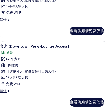
可容納 4 人 (按實質預訂人數入住)
政
1 張特大雙人床
套
免費 Wi-Fi
房,
行
詳情
1
政
間
套
查看供應情況及價格
房,
臥
1
室
間
高級寢具、特厚豪華床墊、迷你吧、房
載
10
臥
(Lounge
套房 (Downtown View-Lounge Access)
入
室
Access)
城景
(Lounge
所
的
Access)
56 平方米
有
詳
相
1 間睡房
情
套
片
可容納 4 人 (按實質預訂人數入住)
房
1 張特大雙人床
(Downtown
免費 Wi-Fi
View-
套
詳情
Lounge
房
Access)
(Downtown
查看供應情況及價格
的
View-