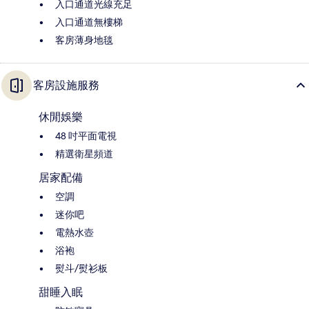
入口通道光線充足
入口通道無樓梯
客房薄身地毯
客房設施服務
休閒娛樂
48 吋平面電視
精選衛星頻道
居家配備
空調
迷你吧
電熱水壺
浴袍
熨斗/熨衫板
甜睡入眠