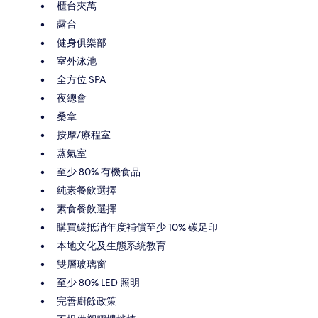
櫃台夾萬
露台
健身俱樂部
室外泳池
全方位 SPA
夜總會
桑拿
按摩/療程室
蒸氣室
至少 80% 有機食品
純素餐飲選擇
素食餐飲選擇
購買碳抵消年度補償至少 10% 碳足印
本地文化及生態系統教育
雙層玻璃窗
至少 80% LED 照明
完善廚餘政策