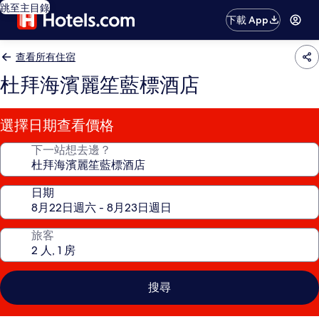
跳至主目錄
下載 App
查看所有住宿
杜拜海濱麗笙藍標酒店
選擇日期查看價格
下一站想去邊？
日期
旅客
搜尋