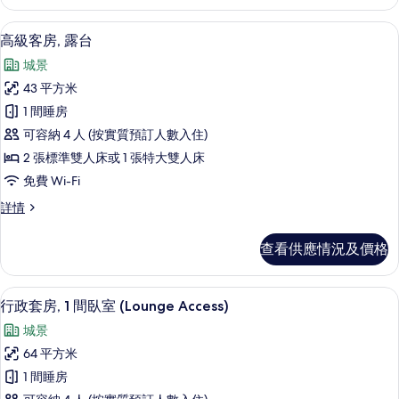
露
View)
台
高級寢具、特厚豪華床墊、迷你吧、房
載
的
8
(Downtown
高級客房, 露台
入
View)
相
城景
詳
所
片
情
43 平方米
有
1 間睡房
高
可容納 4 人 (按實質預訂人數入住)
級
2 張標準雙人床或 1 張特大雙人床
客
免費 Wi-Fi
房,
高
詳情
露
級
台
客
查看供應情況及價格
房,
的
露
相
台
高級寢具、特厚豪華床墊、迷你吧、房
載
9
詳
行政套房, 1 間臥室 (Lounge Access)
片
入
情
城景
所
64 平方米
有
1 間睡房
行