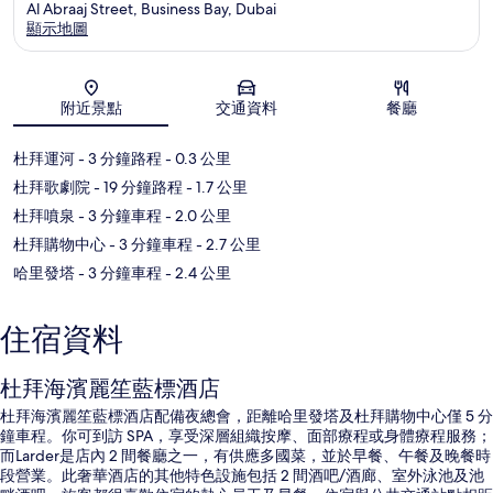
Al Abraaj Street, Business Bay, Dubai
顯示地圖
地圖
附近景點
交通資料
餐廳
杜拜運河
- 3 分鐘路程
- 0.3 公里
杜拜歌劇院
- 19 分鐘路程
- 1.7 公里
杜拜噴泉
- 3 分鐘車程
- 2.0 公里
杜拜購物中心
- 3 分鐘車程
- 2.7 公里
哈里發塔
- 3 分鐘車程
- 2.4 公里
住宿資料
杜拜海濱麗笙藍標酒店
杜拜海濱麗笙藍標酒店配備夜總會，距離哈里發塔及杜拜購物中心僅 5 分
鐘車程。你可到訪 SPA，享受深層組織按摩、面部療程或身體療程服務；
而Larder是店內 2 間餐廳之一，有供應多國菜，並於早餐、午餐及晚餐時
段營業。此奢華酒店的其他特色設施包括 2 間酒吧/酒廊、室外泳池及池