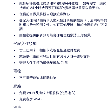
此住宿提供機場接送服務 (或需另外收費)，如有需要，請於
抵達前 24 小時透過預訂確認的資料聯絡住宿以作安排。
住宿前台職員將親自迎接旅客到埗
登記入住時須由持卡人出示預訂所用的信用卡，連同相符的
附相片身分證明文件。如有其他安排，須於抵達前與住宿協
調
由住宿提供的資訊可能會使用自動翻譯工具翻譯。
登記入住須知
需以信用卡、扣帳卡或現金按金繳付雜費
或須提供由政府發出且附有照片之身份證明文件
辦理入住手續的最低年齡為 21 歲
寵物
不可攜帶寵物或輔助動物
網絡
免費 Wi-Fi 及有線上網服務 (公用地方)
免費客房 Wi-Fi
泊車