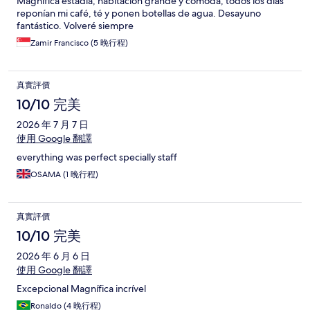
Magnífica estadía, habitación grande y cómoda, todos los días
reponían mi café, té y ponen botellas de agua. Desayuno
fantástico. Volveré siempre
Zamir Francisco (5 晚行程)
真實評價
10/10 完美
2026 年 7 月 7 日
使用 Google 翻譯
everything was perfect specially staff
OSAMA (1 晚行程)
真實評價
10/10 完美
2026 年 6 月 6 日
使用 Google 翻譯
Excepcional Magnífica incrível
Ronaldo (4 晚行程)