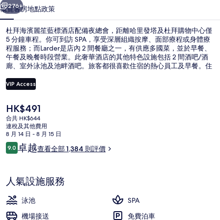
標
276+
概覽
客房
地點
政策
酒
杜拜海濱麗笙藍標酒店配備夜總會，距離哈里發塔及杜拜購物中心僅
店
5 分鐘車程。你可到訪 SPA，享受深層組織按摩、面部療程或身體療
程服務；而Larder是店內 2 間餐廳之一，有供應多國菜，並於早餐、
相
午餐及晚餐時段營業。此奢華酒店的其他特色設施包括 2 間酒吧/酒
片
廊、室外泳池及池畔酒吧。旅客都很喜歡住宿的熱心員工及早餐。住
宿與公共交通站點相距不遠，杜拜 Trolley Station 3 電車站僅在 12 分
集
鐘路程外。
VIP Access
現
HK$491
走廊
價
合共 HK$644
HK$491
連稅及其他費用
8 月 14 日 - 8 月 15 日
評
卓越
9.0
查看全部 1,384 則評價
9.0 分，滿分 10 分，
價
人氣設施服務
泳池
SPA
機場接送
免費泊車