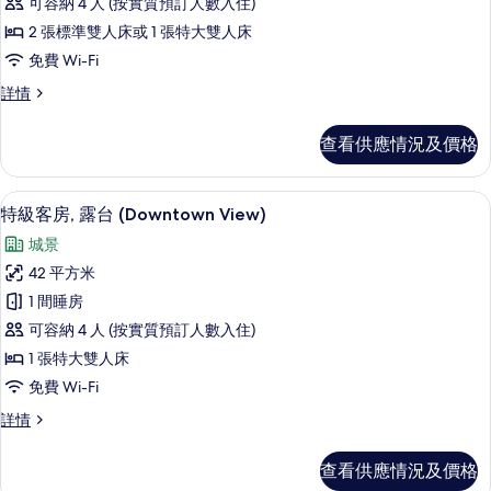
可容納 4 人 (按實質預訂人數入住)
政
2 張標準雙人床或 1 張特大雙人床
客
免費 Wi-Fi
房
行
詳情
(Lounge
政
Access)
客
查看供應情況及價格
房
的
(Lounge
相
Access)
特級客房, 露台 (Downtown Vie
載
片
8
詳
特級客房, 露台 (Downtown View)
入
情
城景
所
42 平方米
有
1 間睡房
特
可容納 4 人 (按實質預訂人數入住)
級
1 張特大雙人床
客
免費 Wi-Fi
房,
特
詳情
露
級
台
客
查看供應情況及價格
房,
(Downtown