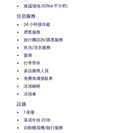
會議場地 (10764 平方呎)
住宿服務
24 小時接待處
禮賓服務
旅行團諮詢/購票服務
乾洗/洗衣服務
髮廊
行李寄存
多語服務人員
免費海灘接駁車
泳池躺椅
泳池傘
設施
1 座樓
落成年份 2018
自動櫃員機/銀行服務