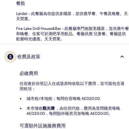
餐飲
Larder - 此餐廳為你提供多國菜，並供應早餐、午餐及晚餐。天
天營業。
Fire Lake Grill House&Bar - 此餐廳專門炮製美國菜，並供應午餐
和晚餐。住客可於酒吧享用飲品。餐廳供應 兒童餐。餐廳提供
歡樂時光優惠。天天營業。
收費及政策
必繳費用
住宿會於你登記入住或退房時收取以下費用，並可能包含適
用稅項：
城市稅/本地稅：每間住宿每晚 AED20.00
本市徵收
觀光費
，由住宿代收，費用為首間睡房每晚
AED20.00，每間額外睡房另加每晚 AED20.00。
可選額外設施服務費用