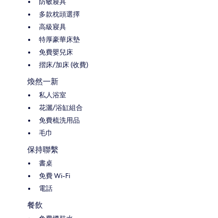
防敏寢具
多款枕頭選擇
高級寢具
特厚豪華床墊
免費嬰兒床
摺床/加床 (收費)
煥然一新
私人浴室
花灑/浴缸組合
免費梳洗用品
毛巾
保持聯繫
書桌
免費 Wi-Fi
電話
餐飲