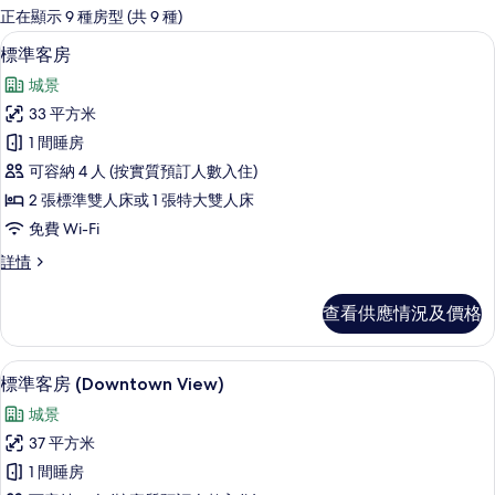
嘅
正在顯示 9 種房型 (共 9 種)
客
標準客房 | 高級寢具、特厚豪華床墊
載
11
標準客房
房
入
篩
城景
所
選
33 平方米
有
條
1 間睡房
標
件
可容納 4 人 (按實質預訂人數入住)
準
2 張標準雙人床或 1 張特大雙人床
客
免費 Wi-Fi
房
標
詳情
的
準
相
客
查看供應情況及價格
房
片
詳
情
標準客房 (Downtown View) |
載
10
標準客房 (Downtown View)
入
城景
所
37 平方米
有
1 間睡房
標