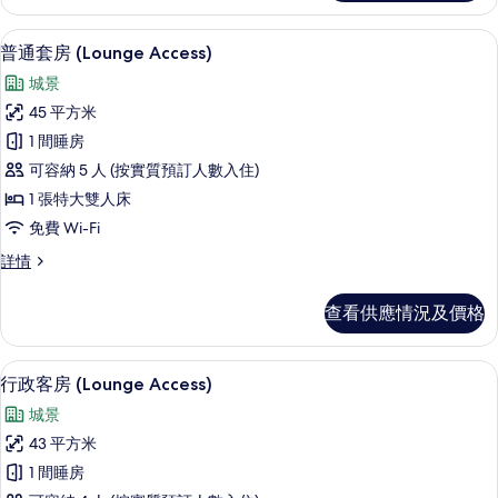
詳
情
普通套房 (Lounge Access) | 
載
8
普通套房 (Lounge Access)
入
城景
所
45 平方米
有
1 間睡房
普
可容納 5 人 (按實質預訂人數入住)
通
1 張特大雙人床
套
免費 Wi-Fi
房
普
詳情
(Lounge
通
Access)
套
查看供應情況及價格
房
的
(Lounge
相
Access)
高級寢具、特厚豪華床墊、迷你吧、房
載
片
7
詳
行政客房 (Lounge Access)
入
情
城景
所
43 平方米
有
1 間睡房
行