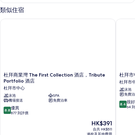
Lounge
相
Access)
類似住宿
片
詳
情
杜拜商業灣 The First Collection 酒店，Tribute Portfolio 酒店
杜拜市中
杜
杜
杜拜商業灣 The First Collection 酒店，Tribute
杜拜市
拜
拜
Portfolio 酒店
杜拜市
商
市
杜拜市中心
泳池
業
中
免費泊
灣
泳池
SPA
心
機場接送
免費泊車
The
千
8.4
很好
8.4
First
禧
分
64 
8.8
優異
8.8
Collection
中
(滿
分
877 則評價
酒
央
分
(滿
現
HK$391
店，
酒
為
分
售
Tribute
店
10
為
合共 HK$511
HK$391
Portfolio
杜
分)，
連稅及其他費用
10