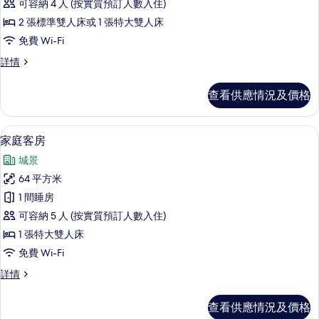
可容納 4 人 (按實質預訂人數入住)
準
2 張標準雙人床或 1 張特大雙人床
客
免費 Wi-Fi
房
標
詳情
(Downtown
準
View)
客
查看供應情況及價格
房
的
(Downtown
相
View)
家庭客房 | 高級寢具、特厚豪華床墊
載
片
10
詳
家庭客房
入
情
城景
所
64 平方米
有
1 間睡房
家
可容納 5 人 (按實質預訂人數入住)
庭
1 張特大雙人床
客
免費 Wi-Fi
房
家
詳情
的
庭
相
客
查看供應情況及價格
房
片