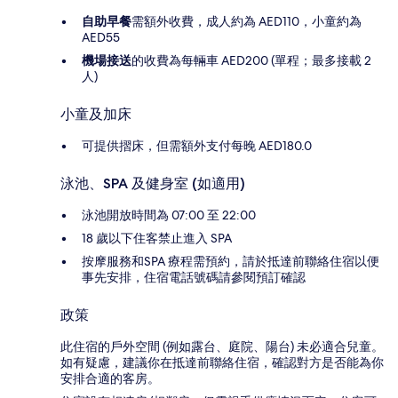
自助早餐
需額外收費，成人約為 AED110，小童約為
AED55
機場接送
的收費為每輛車 AED200 (單程；最多接載 2
人)
小童及加床
可提供摺床，但需額外支付每晚 AED180.0
泳池、SPA 及健身室 (如適用)
泳池開放時間為 07:00 至 22:00
18 歲以下住客禁止進入 SPA
按摩服務和SPA 療程需預約，請於抵達前聯絡住宿以便
事先安排，住宿電話號碼請參閱預訂確認
政策
此住宿的戶外空間 (例如露台、庭院、陽台) 未必適合兒童。
如有疑慮，建議你在抵達前聯絡住宿，確認對方是否能為你
安排合適的客房。