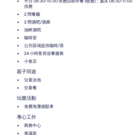
平日 06:30–10:30 供應自助早餐 (收費)；週末 06:30–11:00
供應
2 間餐廳
2 間酒吧/酒廊
池畔酒吧
咖啡室
公共區域提供咖啡/茶
24 小時客房送餐服務
小食店
親子同遊
兒童泳池
兒童餐
玩樂活動
免費海灘接駁車
專心工作
商務中心
會議室