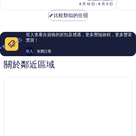
酒
8 月 10 日 - 8 月 11 日
拜
很
分)，
店
市
好，
優
杜
比較類似的住宿
中
64
異，
拜
心
則
877
市
評
則
中
價
評
登入查看合資格的折扣及禮遇，更多歷險旅程，更多豐富
心
篇
價
獎賞！
評
篇
價
評
登入
免費註冊
價
關於鄰近區域