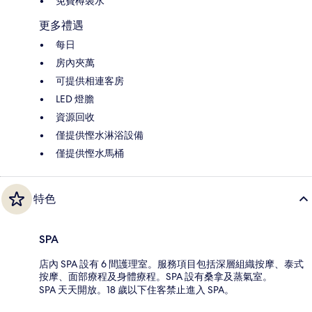
免費樽裝水
更多禮遇
每日
房內夾萬
可提供相連客房
LED 燈膽
資源回收
僅提供慳水淋浴設備
僅提供慳水馬桶
特色
SPA
店內 SPA 設有 6 間護理室。服務項目包括深層組織按摩、泰式
按摩、面部療程及身體療程。SPA 設有桑拿及蒸氣室。
SPA 天天開放。18 歲以下住客禁止進入 SPA。