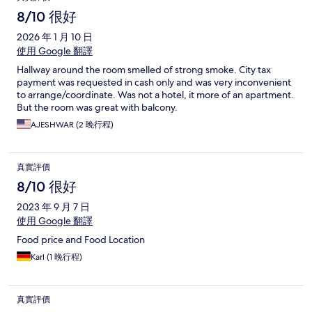
8/10 很好
2026 年 1 月 10 日
使用 Google 翻譯
Hallway around the room smelled of strong smoke. City tax
payment was requested in cash only and was very inconvenient
to arrange/coordinate. Was not a hotel, it more of an apartment.
But the room was great with balcony.
AJESHWAR (2 晚行程)
真實評價
8/10 很好
2023 年 9 月 7 日
使用 Google 翻譯
Food price and Food Location
Karl (1 晚行程)
真實評價