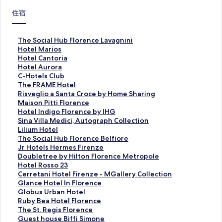
住宿
此
The Social Hub Florence Lavagnini
連
此
Hotel Marios
結
連
此
Hotel Cantoria
會
結
連
此
Hotel Aurora
開
會
結
連
此
C-Hotels Club
啟
開
會
結
連
此
The FRAME Hotel
T
啟
開
會
結
連
此
Risveglio a Santa Croce by Home Sharing
h
H
啟
開
會
結
連
此
Maison Pitti Florence
e
o
H
啟
開
會
結
連
此
Hotel Indigo Florence by IHG
S
t
o
H
啟
開
會
結
連
此
Sina Villa Medici, Autograph Collection
o
e
t
o
C
啟
開
會
結
連
此
Lilium Hotel
c
l
e
t
-
T
啟
開
會
結
連
此
The Social Hub Florence Belfiore
i
M
l
e
H
h
R
啟
開
會
結
連
此
Jr Hotels Hermes Firenze
a
a
C
l
o
e
i
M
啟
開
會
結
連
此
Doubletree by Hilton Florence Metropole
l
r
a
A
t
F
s
a
H
啟
開
會
結
連
此
Hotel Rosso 23
H
i
n
u
e
R
v
i
o
S
啟
開
會
結
連
此
Cerretani Hotel Firenze - MGallery Collection
u
o
t
r
l
A
e
s
t
i
L
啟
開
會
結
連
此
Glance Hotel In Florence
b
s
o
o
s
M
g
o
e
n
i
T
啟
開
會
結
連
此
Globus Urban Hotel
F
頁
r
r
C
E
l
n
l
a
l
h
J
啟
開
會
結
連
此
Ruby Bea Hotel Florence
l
面
i
a
l
H
i
P
I
V
i
e
r
D
啟
開
會
結
連
此
The St. Regis Florence
o
a
頁
u
o
o
i
n
i
u
S
H
o
H
啟
開
會
結
連
此
Guest house Biffi Simone