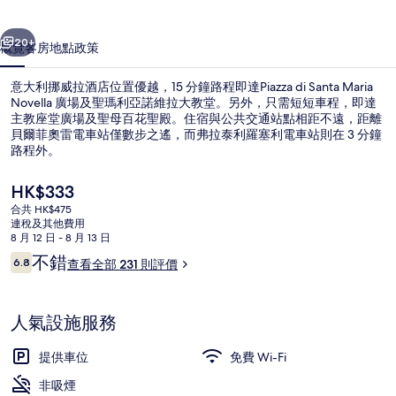
酒
一個
下一個
店
20+
概覽
客房
地點
政策
相
意大利挪威拉酒店位置優越，15 分鐘路程即達Piazza di Santa Maria
片
Novella 廣場及聖瑪利亞諾維拉大教堂。另外，只需短短車程，即達
主教座堂廣場及聖母百花聖殿。住宿與公共交通站點相距不遠，距離
集
貝爾菲奧雷電車站僅數步之遙，而弗拉泰利羅塞利電車站則在 3 分鐘
路程外。
現
HK$333
價
合共 HK$475
HK$333
連稅及其他費用
書桌、遮光窗簾/窗簾、免費 Wi-Fi、
8 月 12 日 - 8 月 13 日
評
不錯
6.8
查看全部 231 則評價
6.8 分，滿分 10 分，
價
人氣設施服務
提供車位
免費 Wi-Fi
非吸煙