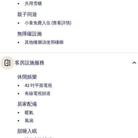
共用雪櫃
親子同遊
小童免費入住 (查看詳情)
無障礙設施
其他樓層須使用樓梯
客房設施服務
休閒娛樂
42 吋平面電視
有線電視頻道
居家配備
暖氣
風扇
甜睡入眠