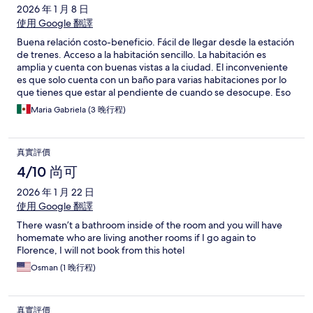
2026 年 1 月 8 日
使用 Google 翻譯
Buena relación costo-beneficio. Fácil de llegar desde la estación
de trenes. Acceso a la habitación sencillo. La habitación es
amplia y cuenta con buenas vistas a la ciudad. El inconveniente
es que solo cuenta con un baño para varias habitaciones por lo
que tienes que estar al pendiente de cuando se desocupe. Eso
puede llegar a ser molesto.
Maria Gabriela (3 晚行程)
真實評價
4/10 尚可
2026 年 1 月 22 日
使用 Google 翻譯
There wasn’t a bathroom inside of the room and you will have
homemate who are living another rooms if I go again to
Florence, I will not book from this hotel
Osman (1 晚行程)
真實評價