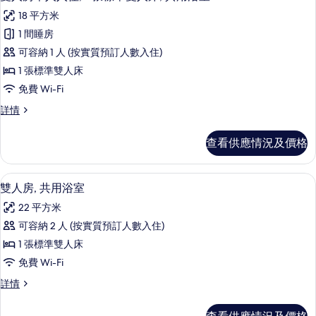
入
18 平方米
所
1 間睡房
有
可容納 1 人 (按實質預訂人數入住)
雙
1 張標準雙人床
人
免費 Wi-Fi
房
雙
詳情
單
人
人
房
查看供應情況及價格
單
入
人
住,
入
書桌、遮光窗簾/窗簾、免費 Wi-Fi、
載
16
住,
雙人房, 共用浴室
1
入
1
張
22 平方米
張
所
標
標
可容納 2 人 (按實質預訂人數入住)
有
準
準
1 張標準雙人床
雙
雙
雙
人
免費 Wi-Fi
人
床,
人
雙
詳情
共
房,
人
床,
用
共
房,
浴