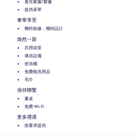
遮光窗簾/窗簾
提供床單
奢華享受
獨特裝修，獨特設計
煥然一新
共用浴室
淋浴設備
坐浴桶
免費梳洗用品
毛巾
保持聯繫
書桌
免費 Wi-Fi
更多禮遇
按要求提供