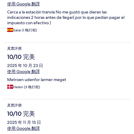
使用 Google 翻譯
Cerca a la estación tranvía No me gustó que dieran las
indicaciones 2 horas antes de llegar( por lo que pedían pagar el
impuesto con efectivo )
Sarai (1 晚行程)
真實評價
10/10 完美
2025 年 10 月 23 日
使用 Google 翻譯
Metroen udenfor larmer meget
Helen (3 晚行程)
真實評價
10/10 完美
2025 年 11 月 15 日
使用 Google 翻譯