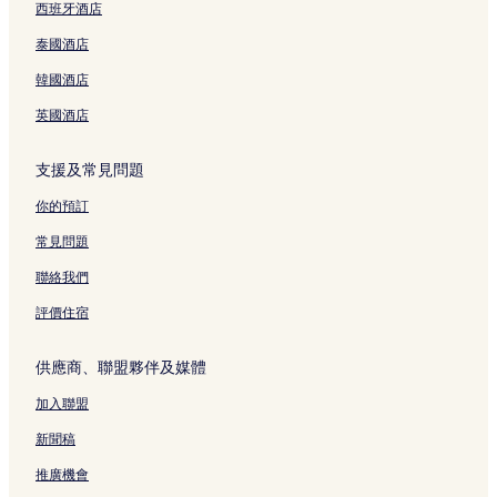
西班牙酒店
面
t
面
e
l
e
n
a
t
i
t
l
頁
c
f
e
泰國酒店
o
r
e
面
e
o
s
n
o
r
P
頁
頁
韓國酒店
頁
p
y
o
面
面
面
o
C
m
英國酒店
l
o
i
e
l
n
支援及常見問題
頁
l
o
面
e
頁
你的預訂
c
面
t
常見問題
i
o
聯絡我們
n
頁
評價住宿
面
供應商、聯盟夥伴及媒體
加入聯盟
新聞稿
推廣機會