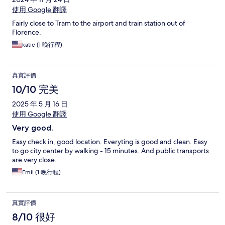
使用 Google 翻譯
Fairly close to Tram to the airport and train station out of
Florence.
katie (1 晚行程)
真實評價
10/10 完美
2025 年 5 月 16 日
使用 Google 翻譯
Very good.
Easy check in, good location. Everyting is good and clean. Easy
to go city center by walking - 15 minutes. And public transports
are very close.
Emil (1 晚行程)
真實評價
8/10 很好