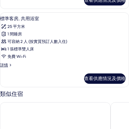
共
查看供應情況及價格
共
室
用
用
用
詳
浴
浴
情
浴
標準客房, 共用浴室 | 書桌、遮光窗簾/
載
13
室
標準客房, 共用浴室
室
室
入
詳
的
25 平方米
情
的
所
相
1 間睡房
相
有
片
可容納 2 人 (按實質預訂人數入住)
片
標
1 張標準雙人床
準
免費 Wi-Fi
客
標
詳情
房,
準
共
客
查看供應情況及價格
房,
用
共
浴
用
類似住宿
浴
室
室
El Roy 花園客房
Garden 
的
詳
情
相
片