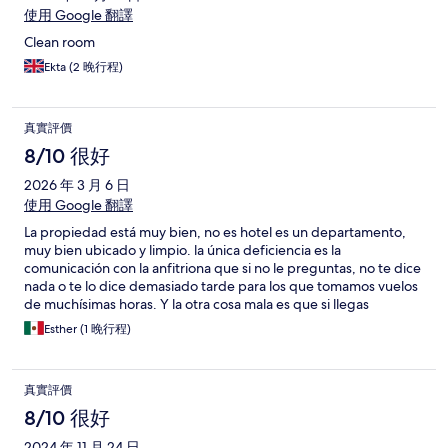
使用 Google 翻譯
Clean room
Ekta (2 晚行程)
真實評價
8/10 很好
2026 年 3 月 6 日
使用 Google 翻譯
La propiedad está muy bien, no es hotel es un departamento,
muy bien ubicado y limpio. la única deficiencia es la
comunicación con la anfitriona que si no le preguntas, no te dice
nada o te lo dice demasiado tarde para los que tomamos vuelos
de muchísimas horas. Y la otra cosa mala es que si llegas
después de las 10 te quitan las llaves del auto check in (según
Esther (1 晚行程)
esto x motivos de seguridad) pero están en una mini caja fuerte,
y si ya es autocheck in, no veo el punto de que te quite la llave.
真實評價
8/10 很好
2024 年 11 月 24 日