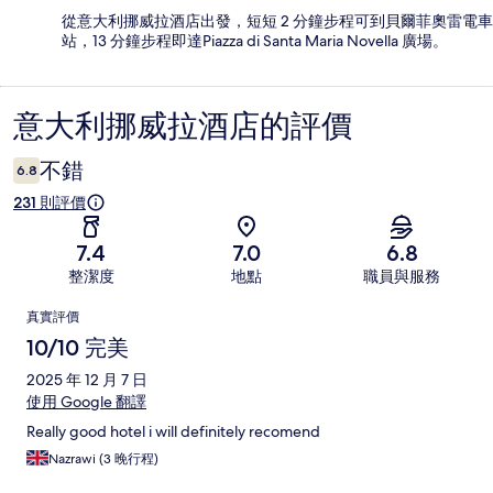
從意大利挪威拉酒店出發，短短 2 分鐘步程可到貝爾菲奧雷電車
站，13 分鐘步程即達Piazza di Santa Maria Novella 廣場。
意大利挪威拉酒店的評價
評
價
不錯
6.8
231 則評價
7.4
7.0
6.8
整潔度
地點
職員與服務
評
真實評價
價
10/10 完美
2025 年 12 月 7 日
使用 Google 翻譯
Really good hotel i will definitely recomend
Nazrawi (3 晚行程)