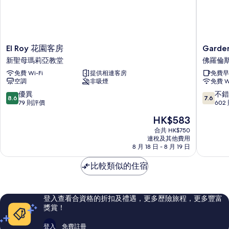
El
Garden
El Roy 花園客房
Garden
Roy
Blue
新聖母瑪莉亞教堂
佛羅倫
花
佛
免費 Wi-Fi
提供相連客房
免費早
園
羅
空調
非吸煙
免費 Wi
客
倫
房
斯
8.6
7.6
優異
不錯
8.6
7.6
新
歷
分
分
79 則評價
602
聖
史
(滿
(滿
現
HK$583
母
中
分
分
售
瑪
心
為
為
合共 HK$750
HK$583
莉
連稅及其他費用
10
10
8 月 18 日 - 8 月 19 日
亞
分)，
分)，
教
優
不
比較類似的住宿
堂
異，
錯，
79
602
則
則
評
評
登入查看合資格的折扣及禮遇，更多歷險旅程，更多豐富
價
價
獎賞！
篇
篇
評
評
登入
免費註冊