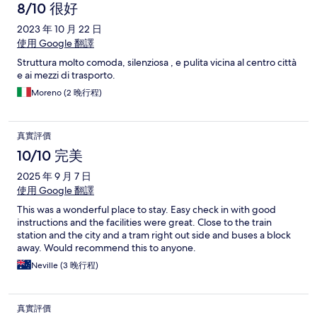
8/10 很好
2023 年 10 月 22 日
使用 Google 翻譯
Struttura molto comoda, silenziosa , e pulita vicina al centro città
e ai mezzi di trasporto.
Moreno (2 晚行程)
真實評價
10/10 完美
2025 年 9 月 7 日
使用 Google 翻譯
This was a wonderful place to stay. Easy check in with good
instructions and the facilities were great. Close to the train
station and the city and a tram right out side and buses a block
away. Would recommend this to anyone.
Neville (3 晚行程)
真實評價