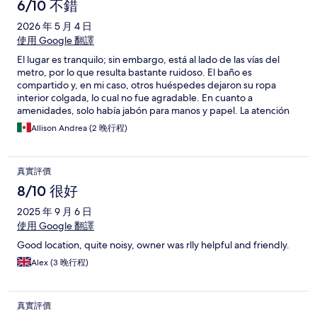
6/10 不錯
2026 年 5 月 4 日
使用 Google 翻譯
El lugar es tranquilo; sin embargo, está al lado de las vías del
metro, por lo que resulta bastante ruidoso. El baño es
compartido y, en mi caso, otros huéspedes dejaron su ropa
interior colgada, lo cual no fue agradable. En cuanto a
amenidades, solo había jabón para manos y papel. La atención
por parte del anfitrión fue normal pero falta de buena atención
Allison Andrea (2 晚行程)
al cliente.
真實評價
8/10 很好
2025 年 9 月 6 日
使用 Google 翻譯
Good location, quite noisy, owner was rlly helpful and friendly.
Alex (3 晚行程)
真實評價