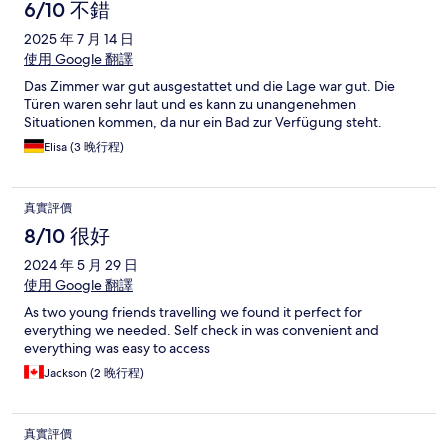
6/10 不錯
2025 年 7 月 14 日
使用 Google 翻譯
Das Zimmer war gut ausgestattet und die Lage war gut. Die
Türen waren sehr laut und es kann zu unangenehmen
Situationen kommen, da nur ein Bad zur Verfügung steht.
Elisa (3 晚行程)
真實評價
8/10 很好
2024 年 5 月 29 日
使用 Google 翻譯
As two young friends travelling we found it perfect for
everything we needed. Self check in was convenient and
everything was easy to access
Jackson (2 晚行程)
真實評價