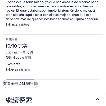
Confieso que tenía miedo, ya que habíamos leído reseñas nada
favorables, afortunadamente para nosotras estas no fueron
reales. El lugar estaba super limpio, la atención de lo mejor, si
bien el baño llegó a estar con el piso mojado, creo que eso
depende más de quienes nos hospedamos ahí, quizá poner un
tapete absorbente podría ayudar, pero el lugar a nosotras nos
Tania (3 晚行程)
tocó súper limpio. La ubicación es una maravilla, a 10 minutos
caminando del centro.
真實評價
10/10 完美
2023 年 10 月 19 日
使用 Google 翻譯
Excelente
Xinia (4 晚行程)
查看全部 231 則評價
繼續探索