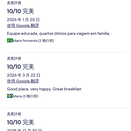
真實評價
10/10 完美
2026 年 1 月 20 日
使用 Google 翻譯
Equipe educada, quartos ótimos para viagem em família.
Maria Fernanda (2 晚行程)
真實評價
10/10 完美
2026 年 3 月 22 日
使用 Google 翻譯
Good place, very happy. Great breakfast
Maria (3 晚行程)
真實評價
10/10 完美
2025 年 12 月 30 日