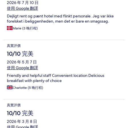
2026 年 7 月 10 日
使用 Google 翻譯
Dejligt rent og pænt hotel med flinkt personale. Jeg var ikke
forelsket i beliggenheden, men det er bare en smagssag.
Marie (3 晚行程)
真實評價
10/10 完美
2026 年 5 月 7 日
使用 Google 翻譯
Friendly and helpful staff Convenient location Delicious
breakfast with plenty of choice
Charlotte (5 晚行程)
真實評價
10/10 完美
2026 年 3 月 8 日
使用 Google 翻譯