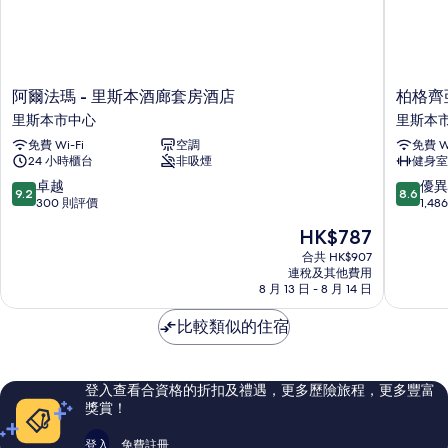
阿
柏
阿爾法瑪 - 里斯本酒廊套房酒店
柏格齊
爾
格
里斯本市中心
里斯本
法
齊
免費 Wi-Fi
空調
免費 Wi
瑪
亞
24 小時櫃台
非吸煙
健身室
-
德
里
酒
9.2
8.6
卓越
優異
9.2
8.6
斯
店
分
分
300 則評價
1,4
本
里
(滿
(滿
現
HK$787
酒
斯
分
分
售
廊
本
為
為
合共 HK$907
HK$787
套
連稅及其他費用
市
10
10
8 月 13 日 - 8 月 14 日
房
中
分)，
分)，
酒
心
卓
優
比較類似的住宿
店
越，
異，
里
300
1,486
斯
則
則
本
評
評
登入查看合資格的折扣及禮遇，更多歷險旅程，更多豐富
市
價
價
獎賞！
中
篇
篇
心
評
評
登入
免費註冊