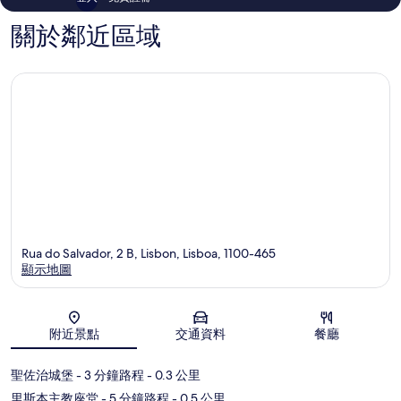
價
價
關於鄰近區域
Rua do Salvador, 2 B, Lisbon, Lisboa, 1100-465
顯示地圖
地圖
附近景點
交通資料
餐廳
聖佐治城堡
- 3 分鐘路程
- 0.3 公里
里斯本主教座堂
- 5 分鐘路程
- 0.5 公里