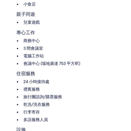
小食店
親子同遊
兒童遊戲
專心工作
商務中心
3 間會議室
電腦工作站
會議中心 (場地廣達 753 平方呎)
住宿服務
24 小時接待處
禮賓服務
旅行團諮詢/購票服務
乾洗/洗衣服務
行李寄存
多語服務人員
設施