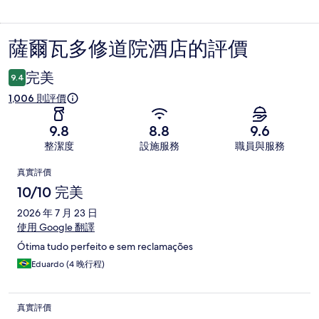
薩爾瓦多修道院酒店的評價
評
價
完美
9.4
1,006 則評價
9.8
8.8
9.6
整潔度
設施服務
職員與服務
評
真實評價
價
10/10 完美
2026 年 7 月 23 日
使用 Google 翻譯
Ótima tudo perfeito e sem reclamações
Eduardo (4 晚行程)
真實評價