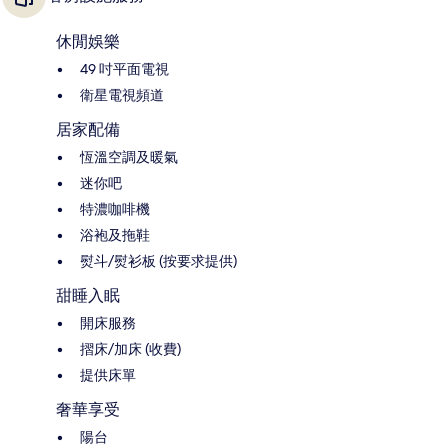
休閒娛樂
49 吋平面電視
衛星電視頻道
居家配備
恆溫空調及暖氣
迷你吧
特濃咖啡機
浴袍及拖鞋
熨斗/熨衫板 (按要求提供)
甜睡入眠
開床服務
摺床/加床 (收費)
提供床單
奢華享受
陽台