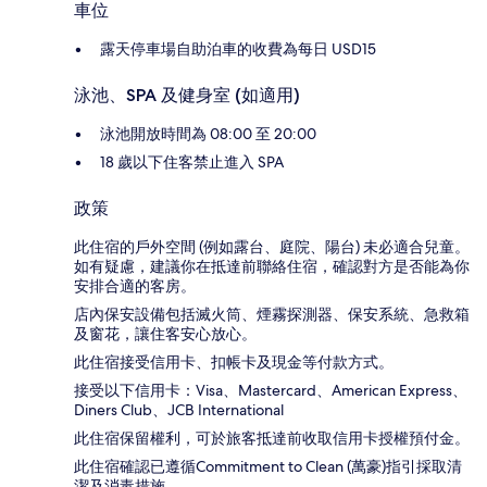
車位
露天停車場自助泊車的收費為每日 USD15
泳池、SPA 及健身室 (如適用)
泳池開放時間為 08:00 至 20:00
18 歲以下住客禁止進入 SPA
政策
此住宿的戶外空間 (例如露台、庭院、陽台) 未必適合兒童。
如有疑慮，建議你在抵達前聯絡住宿，確認對方是否能為你
安排合適的客房。
店內保安設備包括滅火筒、煙霧探測器、保安系統、急救箱
及窗花，讓住客安心放心。
此住宿接受信用卡、扣帳卡及現金等付款方式。
接受以下信用卡：Visa、Mastercard、American Express、
Diners Club、JCB International
此住宿保留權利，可於旅客抵達前收取信用卡授權預付金。
此住宿確認已遵循Commitment to Clean (萬豪)指引採取清
潔及消毒措施。