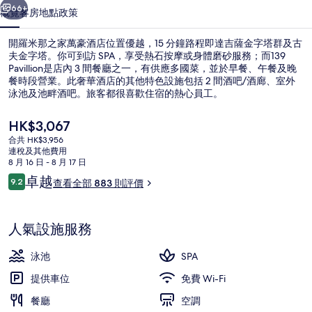
豪
66+
概覽
客房
地點
政策
酒
開羅米那之家萬豪酒店位置優越，15 分鐘路程即達吉薩金字塔群及古
店
夫金字塔。你可到訪 SPA，享受熱石按摩或身體磨砂服務；而139
Pavillion是店內 3 間餐廳之一，有供應多國菜，並於早餐、午餐及晚
相
餐時段營業。此奢華酒店的其他特色設施包括 2 間酒吧/酒廊、室外
片
泳池及池畔酒吧。旅客都很喜歡住宿的熱心員工。
集
現
HK$3,067
價
合共 HK$3,956
HK$3,067
連稅及其他費用
客房景觀
8 月 16 日 - 8 月 17 日
評
卓越
9.2
查看全部 883 則評價
9.2 分，滿分 10 分，
價
人氣設施服務
泳池
SPA
提供車位
免費 Wi-Fi
餐廳
空調