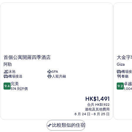
人
吸
片
首個公寓開羅四季酒店
大金字塔
床,
煙
吸
煙
房,
房,
露
露
台
台
(View)
(View)
詳
情
的
首
大
相
首個公寓開羅四季酒店
大金字
個
金
阿勒
Giza
片
公
字
泳池
SPA
機場接
寓
塔
機場接送
人寵共融
餐廳
開
旅
羅
館
9.4
9.2
完美
卓越
9.4
9.2
四
Giza
分
分
574 則評價
1,0
季
(滿
(滿
現
HK$1,491
酒
分
分
售
店
為
為
合共 HK$1,922
HK$1,491
阿
連稅及其他費用
10
10
8 月 24 日 - 8 月 25 日
勒
分)，
分)，
完
卓
比較類似的住宿
美，
越，
574
1,004