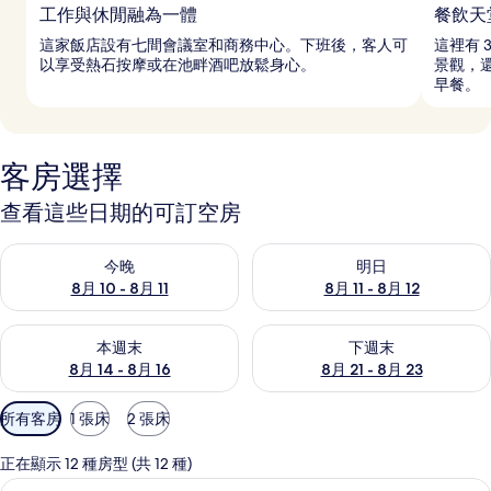
工作與休閒融為一體
餐飲天
這家飯店設有七間會議室和商務中心。下班後，客人可
這裡有 
以享受熱石按摩或在池畔酒吧放鬆身心。
景觀，還
早餐。
客房選擇
查看這些日期的可訂空房
查看今晚 8月 10 - 8月 11的可訂空房
查看明日 8月 11 - 8月 12的可
今晚
明日
8月 10 - 8月 11
8月 11 - 8月 12
查看本週末 8月 14 - 8月 16的可訂空房
查看下週末 8月 21 - 8月 23
本週末
下週末
8月 14 - 8月 16
8月 21 - 8月 23
可
所有客房
1 張床
2 張床
用
嘅
正在顯示 12 種房型 (共 12 種)
客
頂級客房, 1 張特大雙人床, 吸煙房, 露台
載