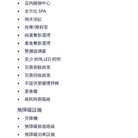
店內購物中心
全方位 SPA
熱水浴缸
按摩/療程室
純素餐飲選擇
素食餐飲選擇
雙層玻璃窗
至少 80% LED 照明
完善廚餘政策
完善回收政策
不提供塑膠攪拌棒
宴會廳
殖民時期風格
無障礙設施
升降機
無障礙旅遊路線
無障礙泊車設施