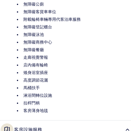
無障礙公廁
無障礙客貨車車位
附載輪椅車輛專用代客泊車服務
無障礙登記櫃台
無障礙泳池
無障礙商務中心
無障礙餐廳
走廊視覺警報
店內備有輪椅
矮身浴室插座
高度調節花灑
馬桶扶手
淋浴間轉位設施
拉桿門柄
客房薄身地毯
客房設施服務