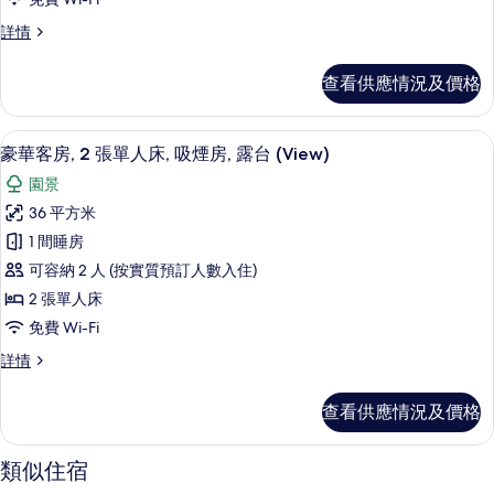
相
1
片
豪
詳情
張
華
客
標
查看供應情況及價格
房,
準
1
雙
張
迷你吧、房內夾萬、書桌、熨斗/熨衫
載
6
標
豪華客房, 2 張單人床, 吸煙房, 露台 (View)
人
入
準
園景
床,
雙
所
人
36 平方米
吸
有
床,
1 間睡房
煙
吸
豪
煙
可容納 2 人 (按實質預訂人數入住)
房
華
房
2 張單人床
(Pyramid
(Pyramid
客
view
免費 Wi-Fi
view
房,
with
with
豪
詳情
Exec
2
Exec
華
Lounge
張
客
Lounge
Access)
查看供應情況及價格
房,
單
Access)
詳
2
情
人
的
張
類似住宿
單
床,
相