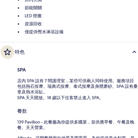
節能開關
LED 燈膽
資源回收
僅提供慳水淋浴設備
特色
SPA
店內 SPA 設有 7 間護理室，某些可供兩人同時使用。服務項目
包括熱石按摩、瑞典式按摩、泰式按摩及身體磨砂。SPA 設有桑
拿及熱水浴缸。
SPA 天天開放。18 歲以下住客禁止進入 SPA。
餐飲
139 Pavillion - 此餐廳為你提供多國菜，並供應早餐、午餐及晚
餐。天天營業。
Alfredo - 這間餐廳面向池景及園景景，為你提供意大利菜，並