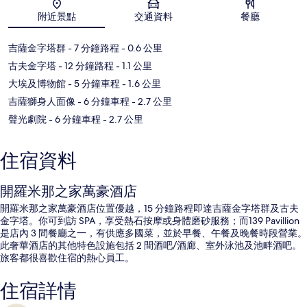
地圖
附近景點
交通資料
餐廳
吉薩金字塔群
- 7 分鐘路程
- 0.6 公里
古夫金字塔
- 12 分鐘路程
- 1.1 公里
大埃及博物館
- 5 分鐘車程
- 1.6 公里
吉薩獅身人面像
- 6 分鐘車程
- 2.7 公里
聲光劇院
- 6 分鐘車程
- 2.7 公里
住宿資料
開羅米那之家萬豪酒店
開羅米那之家萬豪酒店位置優越，15 分鐘路程即達吉薩金字塔群及古夫
金字塔。你可到訪 SPA，享受熱石按摩或身體磨砂服務；而139 Pavillion
是店內 3 間餐廳之一，有供應多國菜，並於早餐、午餐及晚餐時段營業。
此奢華酒店的其他特色設施包括 2 間酒吧/酒廊、室外泳池及池畔酒吧。
旅客都很喜歡住宿的熱心員工。
住宿詳情