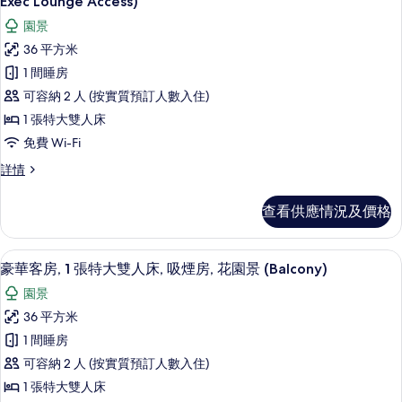
Exec Lounge Access)
人
雙
所
園景
床,
人
有
床,
36 平方米
吸
吸
行
1 間睡房
煙
煙
政
房
可容納 2 人 (按實質預訂人數入住)
房
詳
客
1 張特大雙人床
的
情
房,
免費 Wi-Fi
相
1
片
行
詳情
張
政
客
特
查看供應情況及價格
房,
大
1
雙
張
迷你吧、房內夾萬、書桌、熨斗/熨衫
載
9
特
豪華客房, 1 張特大雙人床, 吸煙房, 花園景 (Balcony)
人
入
大
園景
床,
雙
所
人
36 平方米
吸
有
床,
1 間睡房
煙
吸
豪
煙
可容納 2 人 (按實質預訂人數入住)
房,
華
房,
1 張特大雙人床
露
露
客