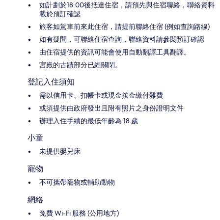
如計劃於18:00後抵達住宿，請預先與住宿聯絡，聯絡資料
載於預訂確認
旅客如駕車前來此住宿，請提前聯絡住宿 (例如查詢路線)
如有疑問，可聯絡住宿查詢，聯絡資料請參閱預訂確認
由住宿提供的資訊可能會使用自動翻譯工具翻譯。
宮殿的古蹟部分已經關閉。
登記入住須知
需以信用卡、扣帳卡或現金按金繳付雜費
或須提供由政府發出且附有照片之身份證明文件
辦理入住手續的最低年齡為 18 歲
小童
未提供嬰兒床
寵物
不可攜帶寵物或輔助動物
網絡
免費 Wi-Fi 服務 (公用地方)