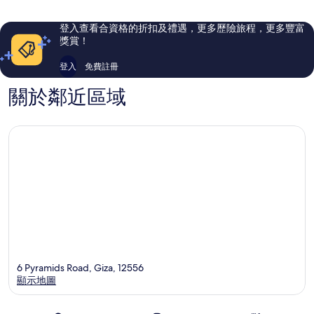
則
則
評
評
登入查看合資格的折扣及禮遇，更多歷險旅程，更多豐富
價
價
獎賞！
篇
篇
評
評
登入
免費註冊
價
價
關於鄰近區域
6 Pyramids Road, Giza, 12556
顯示地圖