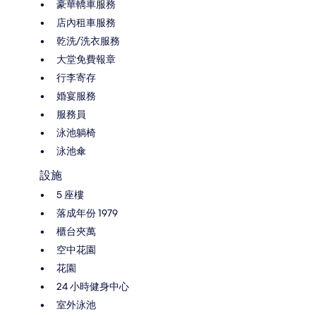
豪華轎車服務
店內租車服務
乾洗/洗衣服務
大堂免費報章
行李寄存
婚宴服務
服務員
泳池躺椅
泳池傘
設施
5 座樓
落成年份 1979
櫃台夾萬
空中花園
花園
24 小時健身中心
室外泳池