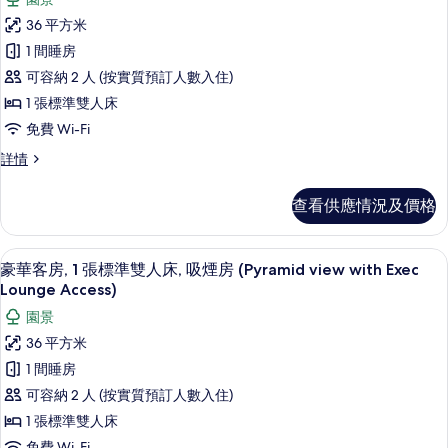
情
所
片
36 平方米
有
1 間睡房
豪
可容納 2 人 (按實質預訂人數入住)
華
1 張標準雙人床
客
免費 Wi-Fi
房,
豪
詳情
1
華
張
客
查看供應情況及價格
房,
標
1
準
張
迷你吧、房內夾萬、書桌、熨斗/熨衫
載
10
標
雙
豪華客房, 1 張標準雙人床, 吸煙房 (Pyramid view with Exec
入
準
Lounge Access)
人
雙
所
園景
床,
人
有
床,
36 平方米
吸
吸
豪
1 間睡房
煙
煙
華
房
可容納 2 人 (按實質預訂人數入住)
房
詳
客
1 張標準雙人床
的
情
房,
免費 Wi-Fi