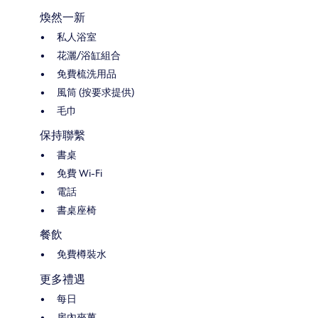
煥然一新
私人浴室
花灑/浴缸組合
免費梳洗用品
風筒 (按要求提供)
毛巾
保持聯繫
書桌
免費 Wi-Fi
電話
書桌座椅
餐飲
免費樽裝水
更多禮遇
每日
房內夾萬