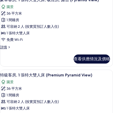
床,
片
入
人
吸
園景
床,
所
煙
吸
36 平方米
有
煙
房,
1 間睡房
房,
豪
花
花
可容納 2 人 (按實質預訂人數入住)
華
園
園
1 張特大雙人床
景
客
景
免費 Wi-Fi
(Balcony)
房,
詳
(Balcony)
豪
詳情
情
1
的
華
張
客
相
查看供應情況及價格
房,
特
片
1
大
張
迷你吧、房內夾萬、書桌、熨斗/熨衫
載
7
特
雙
特級客房, 1 張特大雙人床 (Premium Pyramid View)
入
大
人
園景
雙
所
床,
人
36 平方米
有
床,
吸
1 間睡房
吸
特
煙
煙
可容納 2 人 (按實質預訂人數入住)
級
房,
房,
1 張特大雙人床
露
客