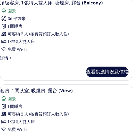
9
頂級客房, 1 張特大雙人床, 吸煙房, 露台 (Balcony)
房
入
篩
園景
所
選
36 平方米
有
條
1 間睡房
頂
件
可容納 2 人 (按實質預訂人數入住)
級
1 張特大雙人床
客
免費 Wi-Fi
房,
頂
詳情
1
級
張
客
查看供應情況及價格
房,
特
1
大
張
客房景觀
載
9
特
雙
套房, 1 間臥室, 吸煙房, 露台 (View)
入
大
人
園景
雙
所
床,
人
1 間睡房
有
床,
吸
可容納 2 人 (按實質預訂人數入住)
吸
套
煙
煙
1 張特大雙人床
房,
房,
房,
免費 Wi-Fi
露