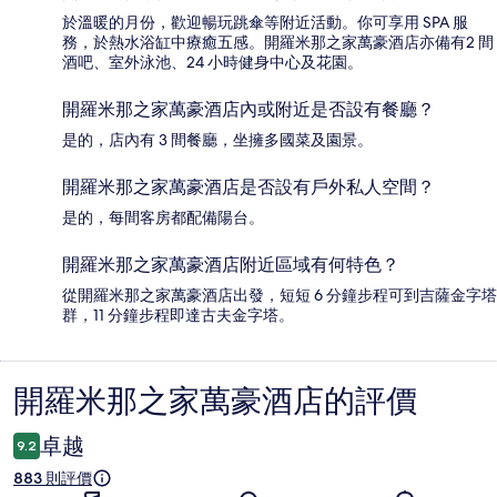
於溫暖的月份，歡迎暢玩跳傘等附近活動。你可享用 SPA 服
務，於熱水浴缸中療癒五感。開羅米那之家萬豪酒店亦備有2 間
酒吧、室外泳池、24 小時健身中心及花園。
開羅米那之家萬豪酒店內或附近是否設有餐廳？
是的，店內有 3 間餐廳，坐擁多國菜及園景。
開羅米那之家萬豪酒店是否設有戶外私人空間？
是的，每間客房都配備陽台。
開羅米那之家萬豪酒店附近區域有何特色？
從開羅米那之家萬豪酒店出發，短短 6 分鐘步程可到吉薩金字塔
群，11 分鐘步程即達古夫金字塔。
開羅米那之家萬豪酒店的評價
評
價
卓越
9.2
883 則評價