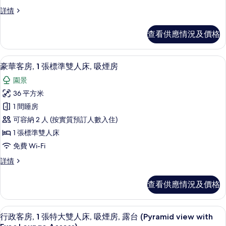
1
露
台
套
詳情
間
(Balcony)
房,
台
臥
詳
1
(Balcony)
查看供應情況及價格
情
間
室,
的
臥
吸
室,
相
迷你吧、房內夾萬、書桌、熨斗/熨衫
載
10
吸
煙
豪華客房, 1 張標準雙人床, 吸煙房
片
入
煙
房,
園景
房,
所
露
露
36 平方米
有
台
台
1 間睡房
(View)
豪
(View)
詳
可容納 2 人 (按實質預訂人數入住)
華
情
的
1 張標準雙人床
客
相
免費 Wi-Fi
房,
片
豪
詳情
1
華
張
客
查看供應情況及價格
房,
標
1
準
張
迷你吧、房內夾萬、書桌、熨斗/熨衫
載
9
標
雙
行政客房, 1 張特大雙人床, 吸煙房, 露台 (Pyramid view with
入
準