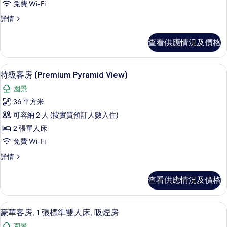
露
免費 Wi-Fi
台
房,
(Pyramid
台
特
詳情
View)
1
級
(Pyramid
詳
張
客
View)
情
查看供應情況及價格
房,
特
的
1
大
張
相
迷你吧、房內夾萬、書桌、熨斗/熨衫
載
6
特
雙
特級客房 (Premium Pyramid View)
片
入
大
人
園景
雙
所
床
人
36 平方米
有
床
(Premium
可容納 2 人 (按實質預訂人數入住)
(Premium
特
Pyramid
Pyramid
2 張單人床
級
View)
View)
免費 Wi-Fi
詳
客
的
情
特
詳情
房
相
級
(Premium
客
片
查看供應情況及價格
房
Pyramid
(Premium
View)
Pyramid
迷你吧、房內夾萬、書桌、熨斗/熨衫
載
的
10
View)
豪華客房, 1 張標準雙人床, 吸煙房
入
詳
相
園景