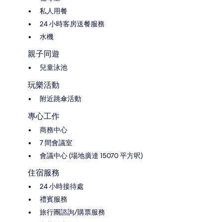
私人用餐
24 小時客房送餐服務
水機
親子同遊
兒童泳池
玩樂活動
附近跳傘活動
專心工作
商務中心
7 間會議室
會議中心 (場地廣達 15070 平方呎)
住宿服務
24 小時接待處
禮賓服務
旅行團諮詢/購票服務