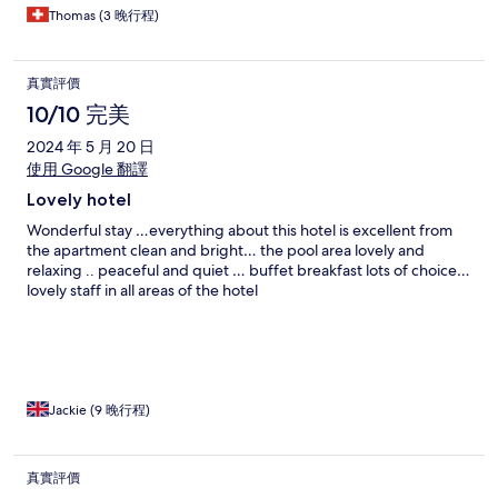
Thomas (3 晚行程)
真實評價
10/10 完美
2024 年 5 月 20 日
使用 Google 翻譯
Lovely hotel
Wonderful stay …everything about this hotel is excellent from
the apartment clean and bright… the pool area lovely and
relaxing .. peaceful and quiet … buffet breakfast lots of choice…
lovely staff in all areas of the hotel
Jackie (9 晚行程)
真實評價