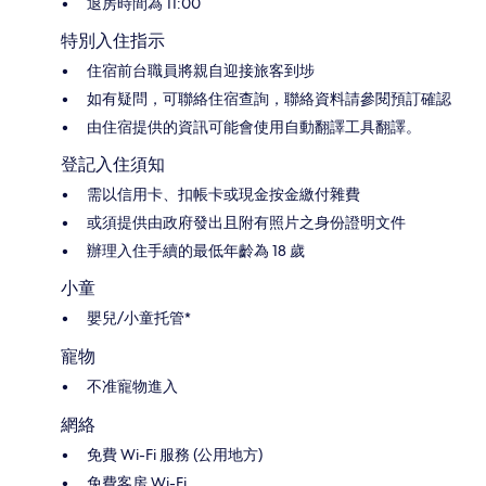
退房時間為 11:00
特別入住指示
住宿前台職員將親自迎接旅客到埗
如有疑問，可聯絡住宿查詢，聯絡資料請參閱預訂確認
由住宿提供的資訊可能會使用自動翻譯工具翻譯。
登記入住須知
需以信用卡、扣帳卡或現金按金繳付雜費
或須提供由政府發出且附有照片之身份證明文件
辦理入住手續的最低年齡為 18 歲
小童
嬰兒/小童托管*
寵物
不准寵物進入
網絡
免費 Wi-Fi 服務 (公用地方)
免費客房 Wi-Fi