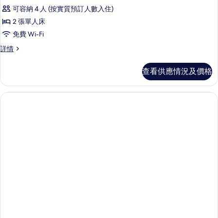
所
可容納 4 人 (按實質預訂人數入住)
有
2 張單人床
One
免費 Wi-Fi
Bedroom
One
詳情
Apartment
Bedroom
Deluxe
Apartment
查看供應情況及價格
的
Deluxe
詳
相
情
片