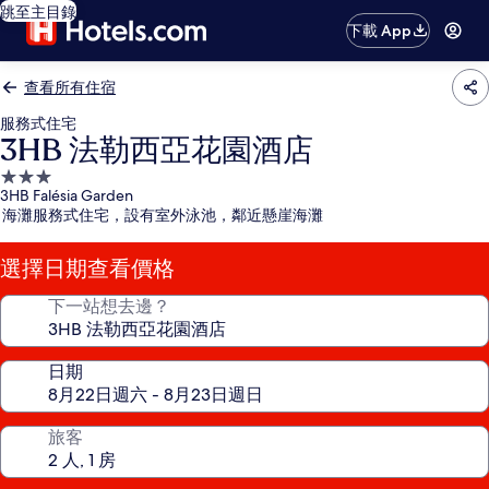
跳至主目錄
下載 App
查看所有住宿
服務式住宅
3HB 法勒西亞花園酒店
3.0
3HB Falésia Garden
星
海灘服務式住宅，設有室外泳池，鄰近懸崖海灘
級
住
選擇日期查看價格
宿
下一站想去邊？
日期
旅客