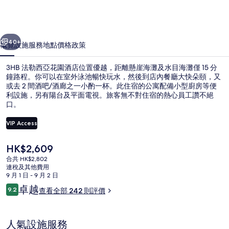
花
園
一個
下一個
酒
40+
概覽
設施服務
地點
價格
政策
店
3HB 法勒西亞花園酒店位置優越，距離懸崖海灘及水目海灘僅 15 分
相
鐘路程。你可以在室外泳池暢快玩水，然後到店內餐廳大快朵頤，又
片
或去 2 間酒吧/酒廊之一小酌一杯。此住宿的公寓配備小型廚房等便
利設施，另有陽台及平面電視。旅客無不對住宿的熱心員工讚不絕
集
口。
VIP Access
現
HK$2,609
早餐區
價
合共 HK$2,802
HK$2,609
連稅及其他費用
9 月 1 日 - 9 月 2 日
評
卓越
9.2
查看全部 242 則評價
9.2 分，滿分 10 分，
價
人氣設施服務