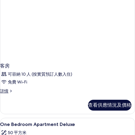
相
情
片
客房
可容納 10 人 (按實質預訂人數入住)
免費 Wi-Fi
客
詳情
房
詳
查看供應情況及價格
情
1 間睡房、房內夾萬、遮光窗簾/窗簾、
載
5
One Bedroom Apartment Deluxe
入
50 平方米