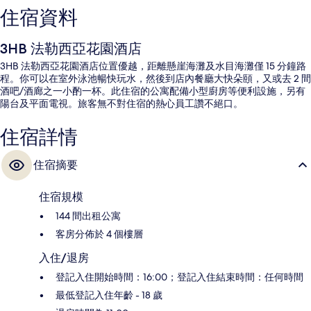
住宿資料
3HB 法勒西亞花園酒店
3HB 法勒西亞花園酒店位置優越，距離懸崖海灘及水目海灘僅 15 分鐘路
程。你可以在室外泳池暢快玩水，然後到店內餐廳大快朵頤，又或去 2 間
酒吧/酒廊之一小酌一杯。此住宿的公寓配備小型廚房等便利設施，另有
陽台及平面電視。旅客無不對住宿的熱心員工讚不絕口。
住宿詳情
住宿摘要
住宿規模
144 間出租公寓
客房分佈於 4 個樓層
入住/退房
登記入住開始時間：16:00；登記入住結束時間：任何時間
最低登記入住年齡 - 18 歲