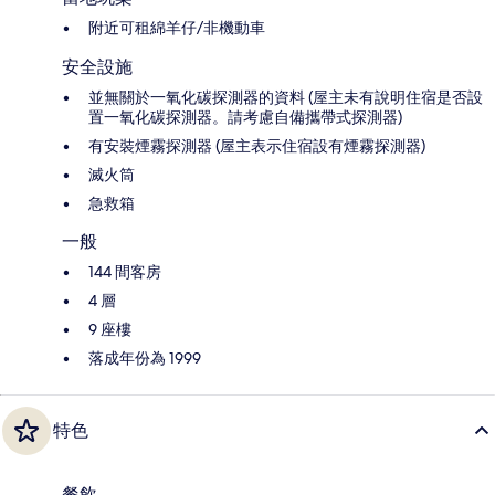
附近可租綿羊仔/非機動車
安全設施
並無關於一氧化碳探測器的資料 (屋主未有說明住宿是否設
置一氧化碳探測器。請考慮自備攜帶式探測器)
有安裝煙霧探測器 (屋主表示住宿設有煙霧探測器)
滅火筒
急救箱
一般
144 間客房
4 層
9 座樓
落成年份為 1999
特色
餐飲