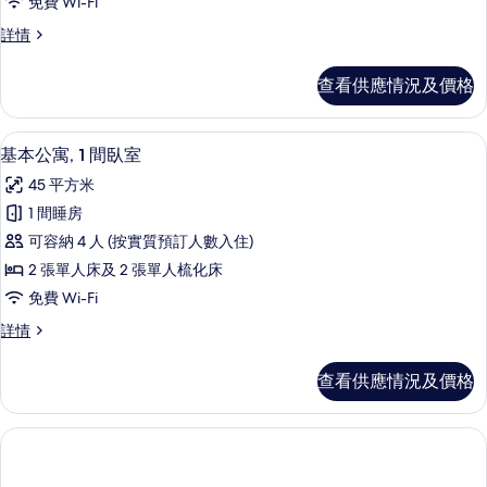
免費 Wi-Fi
寓,
豪
詳情
1
華
間
公
查看供應情況及價格
寓,
臥
1
室,
間
基本公寓, 1 間臥室 | 1 間睡房、房
載
4
臥
部
基本公寓, 1 間臥室
入
室,
分
45 平方米
部
所
海
分
1 間睡房
有
海
景
可容納 4 人 (按實質預訂人數入住)
景
基
的
詳
2 張單人床及 2 張單人梳化床
本
情
相
免費 Wi-Fi
公
片
基
詳情
寓,
本
1
公
查看供應情況及價格
寓,
間
1
臥
間
臥
室
室
的
詳