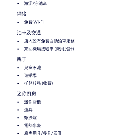
海灘/泳池傘
網絡
免費 Wi-Fi
泊車及交通
店內設有免費自助泊車服務
來回機場接駁車 (費用另計)
親子
兒童泳池
遊樂場
托兒服務 (收費)
迷你廚房
迷你雪櫃
爐具
微波爐
電熱水壺
廚房用具/餐具/器皿