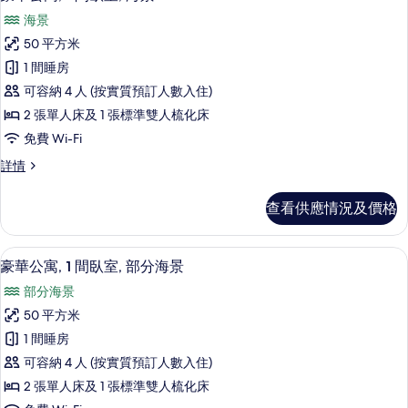
入
室
的
海景
詳
所
相
情
50 平方米
有
片
1 間睡房
豪
可容納 4 人 (按實質預訂人數入住)
華
2 張單人床及 1 張標準雙人梳化床
公
免費 Wi-Fi
寓,
豪
詳情
1
華
間
公
查看供應情況及價格
寓,
臥
1
室,
間
1 間睡房、房內夾萬、遮光窗簾/窗簾、
載
7
臥
海
豪華公寓, 1 間臥室, 部分海景
入
室,
景
部分海景
海
所
的
景
50 平方米
有
詳
相
1 間睡房
情
豪
片
可容納 4 人 (按實質預訂人數入住)
華
2 張單人床及 1 張標準雙人梳化床
公