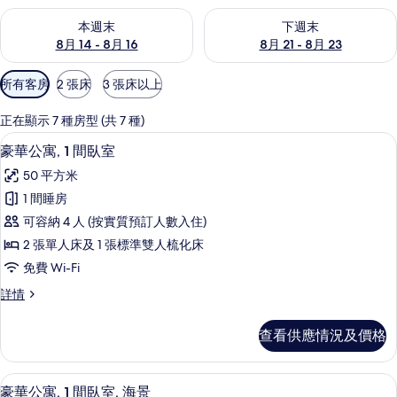
查看本週末 8月 14 - 8月 16的可訂空房
查看下週末 8月 21 - 8月 23
本週末
下週末
8月 14 - 8月 16
8月 21 - 8月 23
可
所有客房
2 張床
3 張床以上
用
嘅
正在顯示 7 種房型 (共 7 種)
客
1 間睡房、房內夾萬、遮光窗簾/窗簾、
載
6
豪華公寓, 1 間臥室
房
入
篩
50 平方米
所
選
1 間睡房
有
條
可容納 4 人 (按實質預訂人數入住)
豪
件
2 張單人床及 1 張標準雙人梳化床
華
免費 Wi-Fi
公
豪
詳情
寓,
華
1
公
查看供應情況及價格
寓,
間
1
臥
間
1 間睡房、房內夾萬、遮光窗簾/窗簾、
載
7
臥
室
豪華公寓, 1 間臥室, 海景