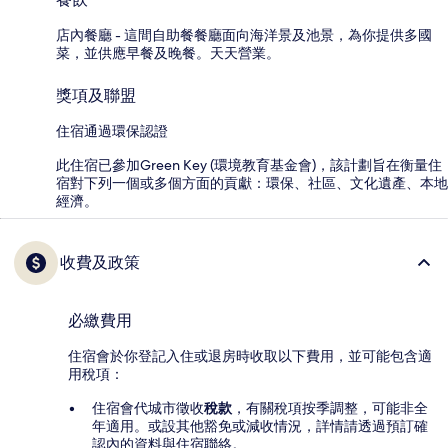
店內餐廳 - 這間自助餐餐廳面向海洋景及池景，為你提供多國
菜，並供應早餐及晚餐。天天營業。
獎項及聯盟
住宿通過環保認證
此住宿已參加Green Key (環境教育基金會)，該計劃旨在衡量住
宿對下列一個或多個方面的貢獻：環保、社區、文化遺產、本地
經濟。
收費及政策
必繳費用
住宿會於你登記入住或退房時收取以下費用，並可能包含適
用稅項：
住宿會代城市徵收
稅款
，有關稅項按季調整，可能非全
年適用。或設其他豁免或減收情況，詳情請透過預訂確
認內的資料與住宿聯絡。