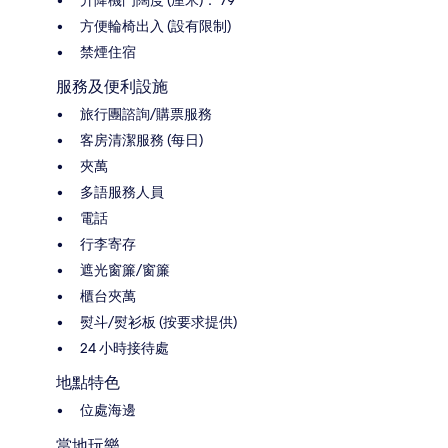
升降機門闊度 (厘米)： 79
方便輪椅出入 (設有限制)
禁煙住宿
服務及便利設施
旅行團諮詢/購票服務
客房清潔服務 (每日)
夾萬
多語服務人員
電話
行李寄存
遮光窗簾/窗簾
櫃台夾萬
熨斗/熨衫板 (按要求提供)
24 小時接待處
地點特色
位處海邊
當地玩樂