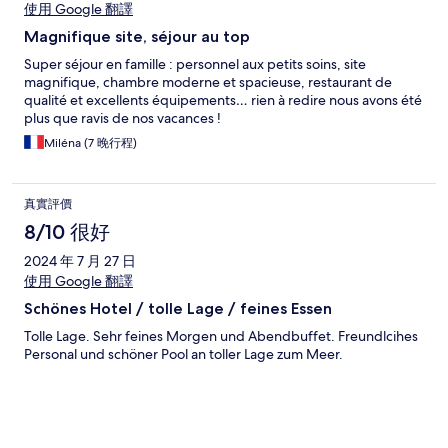
使用 Google 翻譯
Magnifique site, séjour au top
Super séjour en famille : personnel aux petits soins, site
magnifique, chambre moderne et spacieuse, restaurant de
qualité et excellents équipements… rien à redire nous avons été
plus que ravis de nos vacances !
Miléna (7 晚行程)
真實評價
8/10 很好
2024 年 7 月 27 日
使用 Google 翻譯
Schönes Hotel / tolle Lage / feines Essen
Tolle Lage. Sehr feines Morgen und Abendbuffet. Freundlcihes
Personal und schöner Pool an toller Lage zum Meer.