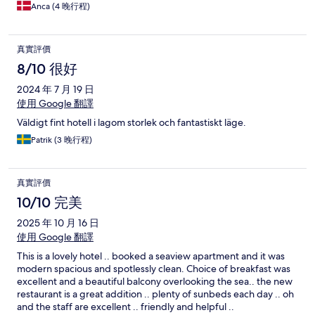
Anca (4 晚行程)
真實評價
8/10 很好
2024 年 7 月 19 日
使用 Google 翻譯
Väldigt fint hotell i lagom storlek och fantastiskt läge.
Patrik (3 晚行程)
真實評價
10/10 完美
2025 年 10 月 16 日
使用 Google 翻譯
This is a lovely hotel .. booked a seaview apartment and it was
modern spacious and spotlessly clean. Choice of breakfast was
excellent and a beautiful balcony overlooking the sea.. the new
restaurant is a great addition .. plenty of sunbeds each day .. oh
and the staff are excellent .. friendly and helpful ..