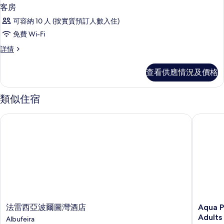
客房
可容納 10 人 (按實質預訂人數入住)
免費 Wi-Fi
客
詳情
房
詳
查看供應情況及價格
情
類似住宿
法雷西亞波爾圖灣酒店
Aqua Ped
法
Aqua
法雷西亞波爾圖灣酒店
Aqua P
雷
Pedra
Adults
Albufeira
西
dos