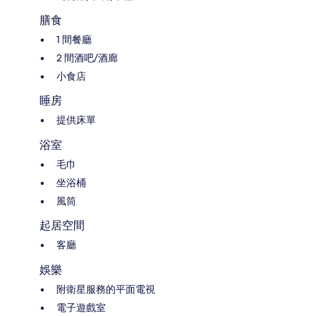
膳食
1 間餐廳
2 間酒吧/酒廊
小食店
睡房
提供床單
浴室
毛巾
坐浴桶
風筒
起居空間
客廳
娛樂
附衛星服務的平面電視
電子遊戲室