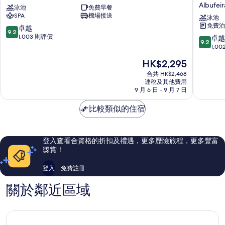
Albufeir
泳池
免費早餐
亞
Bicos
SPA
機場接送
波
Design
泳池
免費泊
爾
Beach
9.2
卓越
9.2
圖
Hotel
分
1,003 則評價
9.2
卓越
9.2
灣
-
(滿
分
1,0
酒
Adults
分
(滿
現
HK$2,295
店
Friendly
為
分
售
Albufeira
Albufeir
10
為
合共 HK$2,468
HK$2,295
分)，
連稅及其他費用
10
9 月 6 日 - 9 月 7 日
卓
分)，
越，
卓
比較類似的住宿
1,003
越，
則
1,002
評
則
價
評
登入查看合資格的折扣及禮遇，更多歷險旅程，更多豐富
篇
價
獎賞！
評
篇
價
評
登入
免費註冊
價
關於鄰近區域