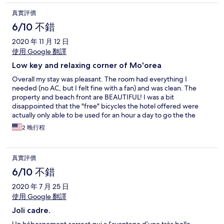
真實評價
6/10 不錯
2020 年 11 月 12 日
使用 Google 翻譯
Low key and relaxing corner of Mo'orea
Overall my stay was pleasant. The room had everything I
needed (no AC, but I felt fine with a fan) and was clean. The
property and beach front are BEAUTIFUL! I was a bit
disappointed that the "free" bicycles the hotel offered were
actually only able to be used for an hour a day to go the the
market and back, not to explore the island.
2 晚行程
真實評價
6/10 不錯
2020 年 7 月 25 日
使用 Google 翻譯
Joli cadre.