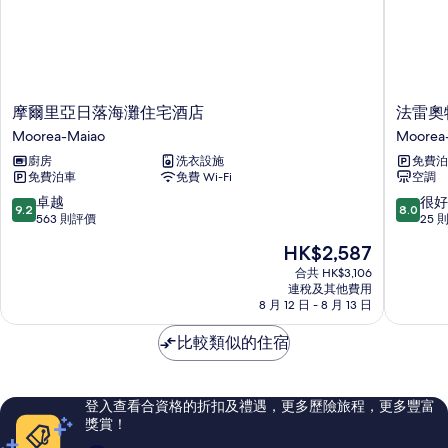
摩
法
摩爾里亞日落海灘住宅酒店
法雷奧
爾
雷
Moorea-Maiao
Moorea
里
奧
廚房
洗衣設施
免費泊
亞
特
免費泊車
免費 Wi-Fi
空調
日
海
落
灘
9.2
8.0
卓越
很好
9.2
8.0
海
Moorea
分
分
563 則評價
25 
灘
Maiao
(滿
(滿
現
HK$2,587
住
分
分
售
宅
為
為
合共 HK$3,106
HK$2,587
酒
連稅及其他費用
10
10
8 月 12 日 - 8 月 13 日
店
分)，
分)，
Moorea-
卓
很
比較類似的住宿
Maiao
越，
好，
563
25
則
則
評
評
登入查看合資格的折扣及禮遇，更多歷險旅程，更多豐富
價
價
獎賞！
篇
篇