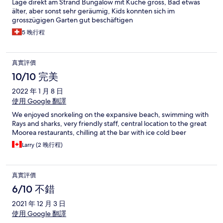
Lage direkt am Strand Bungalow mit Küche gross, Bad etwas
älter, aber sonst sehr geräumig, Kids konnten sich im
grosszügigen Garten gut beschäftigen
5 晚行程
真實評價
10/10 完美
2022 年 1 月 8 日
使用 Google 翻譯
We enjoyed snorkeling on the expansive beach, swimming with
Rays and sharks, very friendly staff, central location to the great
Moorea restaurants, chilling at the bar with ice cold beer
Larry (2 晚行程)
真實評價
6/10 不錯
2021 年 12 月 3 日
使用 Google 翻譯