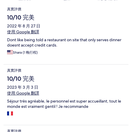
評
真實評價
價
10/10 完美
2022 年 8 月 27 日
使用 Google 翻譯
Dont like being told a restaurant on site that only serves dinner
doesnt accept credit cards.
Shara (1 晚行程)
真實評價
10/10 完美
2023 年 3 月 3 日
使用 Google 翻譯
Séjour très agréable, le personnel est super accueillant, tout le
monde est vraiment gentil ! Je recommande
真實評價