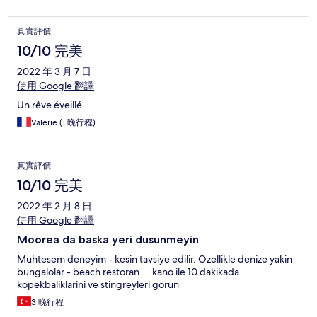
真實評價
10/10 完美
2022 年 3 月 7 日
使用 Google 翻譯
Un rêve éveillé
Valerie (1 晚行程)
真實評價
10/10 完美
2022 年 2 月 8 日
使用 Google 翻譯
Moorea da baska yeri dusunmeyin
Muhtesem deneyim - kesin tavsiye edilir. Ozellikle denize yakin
bungalolar - beach restoran ... kano ile 10 dakikada
kopekbaliklarini ve stingreyleri gorun
3 晚行程