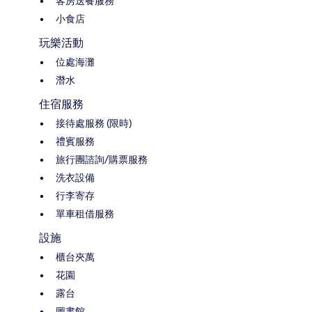
客房送餐服務
小食店
玩樂活動
位處海灘
潛水
住宿服務
接待處服務 (限時)
禮賓服務
旅行團諮詢/購票服務
洗衣設備
行李寄存
單車租借服務
設施
櫃台夾萬
花園
露台
圖書館