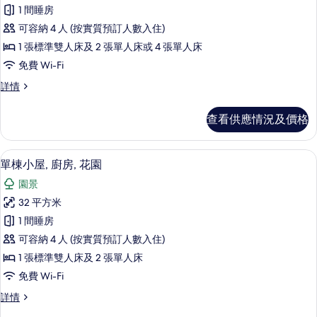
有
1 間睡房
標
可容納 4 人 (按實質預訂人數入住)
準
1 張標準雙人床及 2 張單人床或 4 張單人床
單
免費 Wi-Fi
棟
標
詳情
小
準
屋
單
查看供應情況及價格
棟
的
小
相
屋
單棟小屋, 廚房, 花園 | 客廳
載
8
詳
單棟小屋, 廚房, 花園
片
入
情
園景
所
32 平方米
有
1 間睡房
單
可容納 4 人 (按實質預訂人數入住)
棟
1 張標準雙人床及 2 張單人床
小
免費 Wi-Fi
屋,
單
詳情
廚
棟