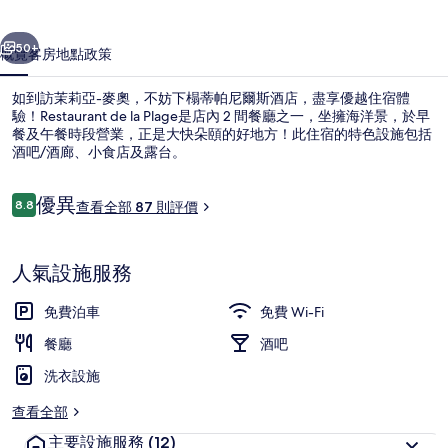
店
一個
下一個
相
50+
概覽
客房
地點
政策
片
如到訪茉莉亞-麥奧，不妨下榻蒂帕尼爾斯酒店，盡享優越住宿體
集
驗！Restaurant de la Plage是店內 2 間餐廳之一，坐擁海洋景，於早
餐及午餐時段營業，正是大快朵頤的好地方！此住宿的特色設施包括
酒吧/酒廊、小食店及露台。
評
優異
8.8
查看全部 87 則評價
8.8 分，滿分 10 分，
價
海灘、潛水
人氣設施服務
免費泊車
免費 Wi-Fi
餐廳
酒吧
洗衣設施
查看全部
主要設施服務
(12)