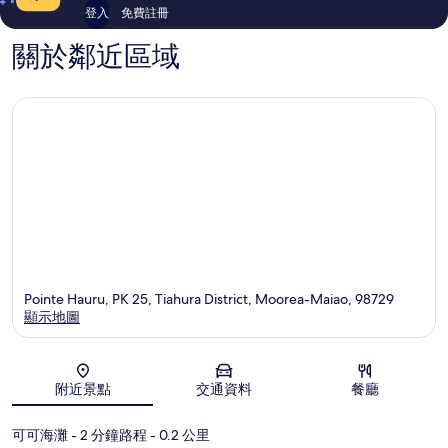
評
評
登入
免費註冊
價
價
關於鄰近區域
Pointe Hauru, PK 25, Tiahura District, Moorea-Maiao, 98729
顯示地圖
地圖
附近景點
交通資料
餐廳
可可海灘
- 2 分鐘路程
- 0.2 公里