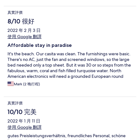
真實評價
8/10 很好
2022 年 2 月 3 日
使用 Google 翻譯
Affordable stay in paradise
It's the beach. Our casita was clean. The furnishings were basic.
There's no AC, just the fan and screened windows, so the large
bed needed only a top sheet. But it was 30 or so steps from the
fabulous, warm, coral and fish filled turquoise water. North
American electronics will need a grounded European round
adapter (i.e. two male prongs and one female slot on the power
Mark (2 晚行程)
side). The hotel has a beach-side restaurant for breakfast and
lunch, and a nice dinner venue by the highway. All service was
friendly and helpful. Expect a $40 to $50 cab fare for the 30 km
真實評價
ride from the ferry.
10/10 完美
2022 年 1 月 11 日
使用 Google 翻譯
gutes Preisleistungsverhältnis, freundliches Personal, schöne