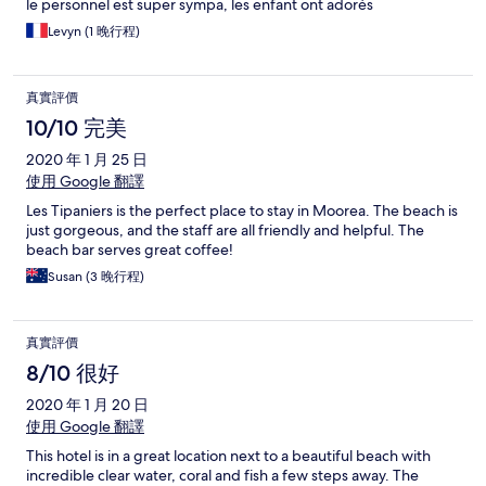
le personnel est super sympa, les enfant ont adorés
Levyn (1 晚行程)
真實評價
10/10 完美
2020 年 1 月 25 日
使用 Google 翻譯
Les Tipaniers is the perfect place to stay in Moorea. The beach is
just gorgeous, and the staff are all friendly and helpful. The
beach bar serves great coffee!
Susan (3 晚行程)
真實評價
8/10 很好
2020 年 1 月 20 日
使用 Google 翻譯
This hotel is in a great location next to a beautiful beach with
incredible clear water, coral and fish a few steps away. The