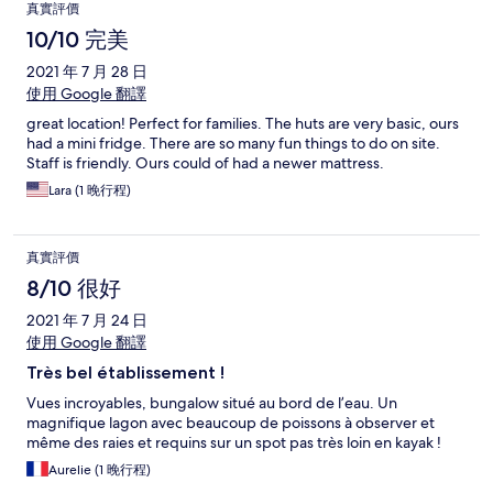
真實評價
10/10 完美
2021 年 7 月 28 日
使用 Google 翻譯
great location! Perfect for families. The huts are very basic, ours
had a mini fridge. There are so many fun things to do on site.
Staff is friendly. Ours could of had a newer mattress.
Lara (1 晚行程)
真實評價
8/10 很好
2021 年 7 月 24 日
使用 Google 翻譯
Très bel établissement !
Vues incroyables, bungalow situé au bord de l’eau. Un
magnifique lagon avec beaucoup de poissons à observer et
même des raies et requins sur un spot pas très loin en kayak !
Aurelie (1 晚行程)