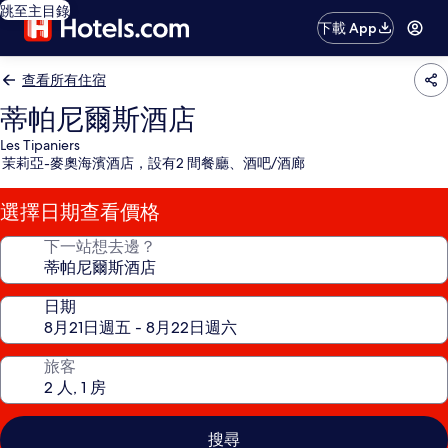
跳至主目錄
下載 App
查看所有住宿
蒂帕尼爾斯酒店
Les Tipaniers
茉莉亞-麥奧海濱酒店，設有2 間餐廳、酒吧/酒廊
選擇日期查看價格
下一站想去邊？
日期
旅客
搜尋