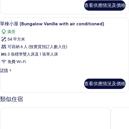
房,
小
查看供應情況及價格
屋,
花
廚
園
房,
單棟小屋 (Bungalow Vanille with ai
載
6
花
單棟小屋 (Bungalow Vanille with air conditioned)
的
入
園
相
園景
詳
所
情
片
54 平方米
有
可容納 6 人 (按實質預訂人數入住)
單
3 張標準雙人床及 1 張單人床
棟
免費 Wi-Fi
小
單
詳情
屋
棟
(Bungalow
小
查看供應情況及價格
屋
Vanille
(Bungalow
with
Vanille
類似住宿
air
with
conditioned)
air
摩爾里亞日落海灘住宅酒店
法雷奧特
conditioned)
的
詳
相
情
片