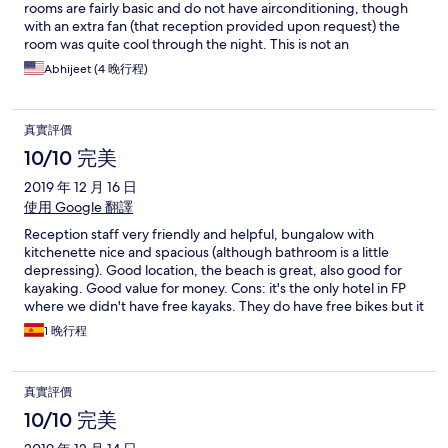
rooms are fairly basic and do not have airconditioning, though
with an extra fan (that reception provided upon request) the
room was quite cool through the night. This is not an
international luxury hotel, though, as indicated by the price, and
Abhijeet (4 晚行程)
we did wonder occasionally if it would have been better to book
the Intercontinental down the street, which was of course much
more expensive. Be aware that you may have lizards in your
真實評價
room: on our last night, there were four on the roof beams of
our cottage. The reception is very helpful, they have two good
10/10 完美
restaurants on site, and they have useful bicycles available free
2019 年 12 月 16 日
of charge to go to nearby shops. Overall, this is a good option to
stay at reasonable cost in Moorea.
使用 Google 翻譯
Reception staff very friendly and helpful, bungalow with
kitchenette nice and spacious (although bathroom is a little
depressing). Good location, the beach is great, also good for
kayaking. Good value for money. Cons: it's the only hotel in FP
where we didn't have free kayaks. They do have free bikes but it
was too hot for cycling.
1 晚行程
真實評價
10/10 完美