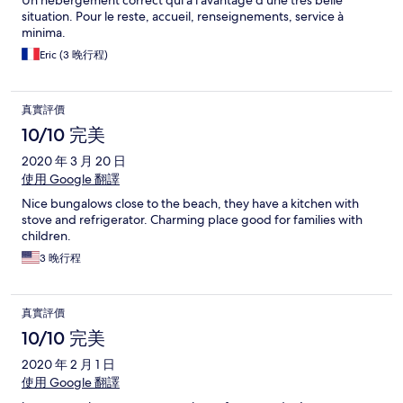
Un hébergement correct qui a l’avantage d’une très belle
situation. Pour le reste, accueil, renseignements, service à
minima.
Eric (3 晚行程)
真實評價
10/10 完美
2020 年 3 月 20 日
使用 Google 翻譯
Nice bungalows close to the beach, they have a kitchen with
stove and refrigerator. Charming place good for families with
children.
3 晚行程
真實評價
10/10 完美
2020 年 2 月 1 日
使用 Google 翻譯