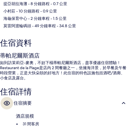
提亞胡拉海灘
- 8 分鐘路程
- 0.7 公里
小村莊
- 10 分鐘路程
- 0.9 公里
海龜保育中心
- 2 分鐘車程
- 1.5 公里
莫雷阿渡輪碼頭
- 49 分鐘車程
- 34.8 公里
住宿資料
蒂帕尼爾斯酒店
如到訪茉莉亞-麥奧，不妨下榻蒂帕尼爾斯酒店，盡享優越住宿體驗！
Restaurant de la Plage是店內 2 間餐廳之一，坐擁海洋景，於早餐及午餐
時段營業，正是大快朵頤的好地方！此住宿的特色設施包括酒吧/酒廊、
小食店及露台。
住宿詳情
住宿摘要
酒店規模
31 間客房