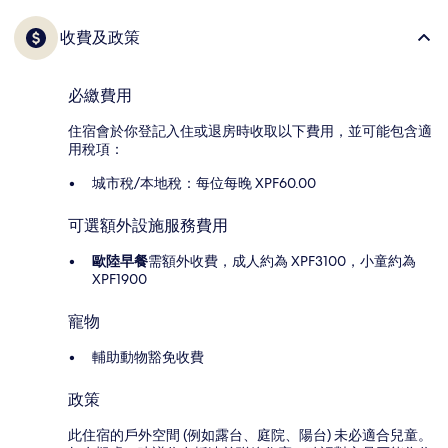
收費及政策
必繳費用
住宿會於你登記入住或退房時收取以下費用，並可能包含適
用稅項：
城市稅/本地稅：每位每晚 XPF60.00
可選額外設施服務費用
歐陸早餐
需額外收費，成人約為 XPF3100，小童約為
XPF1900
寵物
輔助動物豁免收費
政策
此住宿的戶外空間 (例如露台、庭院、陽台) 未必適合兒童。