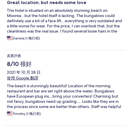
Great location, but needs some love
This hotel is situated on an absolutely stunning beach on
Moorea...but the hotel itself is lacking. The bungalows could
definitely use a bit of a face lift...everything is very outdated and
a little worse for wear. For the price, I can overlook that, but the
cleanliness was the real issue. I found several loose hairs in the
bathroom and the living area and it made me wonder what else
Daniela (1 晚行程)
wasn't clean that I couldn't see. In the time of Covid-19 I would
expect a keener eye on cleanliness. Front desk staff was nice,
but restaurant staff were impolite to say the lease...as if we were
真實評價
a nuisance. Bar and restaurant were all closed by 9pm so no
after dinner drinks or much going on. With a little work this
8/10 很好
could be a great place. Location is the best though!
2021 年 10 月 28 日
使用 Google 翻譯
The beach is stunningly beautiful! Location of the morning
restaurant and bar are set right above the water. Bungalows
have European plug ins…bring your converters! Charming but
not fancy, bungalows need up grading…. Looks like they are in
the process since some are better than others. Staff was helpful
and nice speaking English and French well. I would recommend
Timothy (1 晚行程)
this resort to my more adventurous traveler friends.