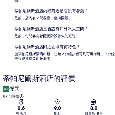
園。
蒂帕尼爾斯酒店內或附近是否設有餐廳？
是的，店內有 2 間餐廳，坐擁園景。
蒂帕尼爾斯酒店是否設有戶外私人空間？
是的，每間客房都配備附設傢俬的庭院。
蒂帕尼爾斯酒店附近區域有何特色？
從蒂帕尼爾斯酒店出發，短短 2 分鐘步程可到可可海灘，11 分鐘
步程即達提亞胡拉海灘。
蒂帕尼爾斯酒店的評價
評
價
優異
8.8
87 則評價
8.6
9.0
8.8
整潔度
地點
職員與服務