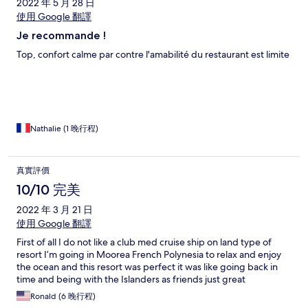
2022 年 5 月 28 日
使用 Google 翻譯
Je recommande !
Top, confort calme par contre l'amabilité du restaurant est limite
Nathalie (1 晚行程)
真實評價
10/10 完美
2022 年 3 月 21 日
使用 Google 翻譯
First of all I do not like a club med cruise ship on land type of
resort I’m going in Moorea French Polynesia to relax and enjoy
the ocean and this resort was perfect it was like going back in
time and being with the Islanders as friends just great
Ronald (6 晚行程)