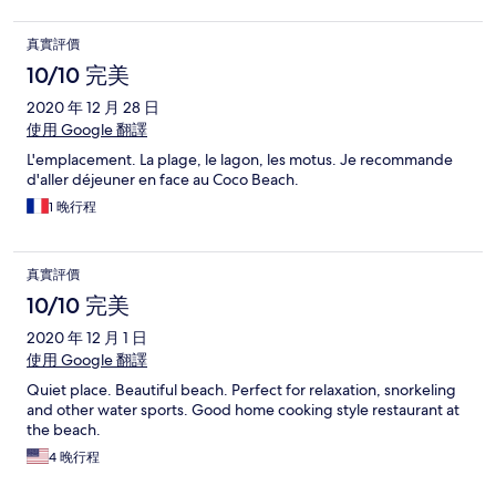
真實評價
10/10 完美
2020 年 12 月 28 日
使用 Google 翻譯
L'emplacement. La plage, le lagon, les motus. Je recommande
d'aller déjeuner en face au Coco Beach.
1 晚行程
真實評價
10/10 完美
2020 年 12 月 1 日
使用 Google 翻譯
Quiet place. Beautiful beach. Perfect for relaxation, snorkeling
and other water sports. Good home cooking style restaurant at
the beach.
4 晚行程