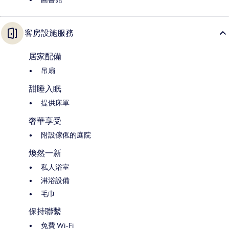
客房設施服務
居家配備
吊扇
甜睡入眠
提供床單
奢華享受
附設傢俬的庭院
煥然一新
私人浴室
淋浴設備
毛巾
保持聯繫
免費 Wi-Fi