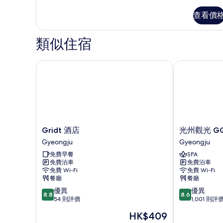
房
的
詳
查看價
情
相
片
類似住宿
Gridt 酒店
光州觀光 GG
Gridt
光
Gridt 酒店
光州觀光 G
酒
州
Gyeongju
Gyeongju
店
觀
免費早餐
SPA
Gyeongju
光
免費泊車
免費泊車
GG
免費 Wi-Fi
免費 Wi-Fi
酒
餐廳
餐廳
店
8.8
8.6
優異
優異
Gyeongju
8.8
8.6
分
分
54 則評價
1,001 則評
(滿
(滿
現
HK$409
分
分