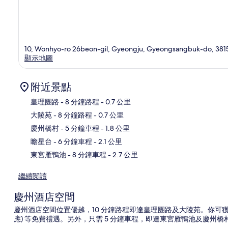
10, Wonhyo-ro 26beon-gil, Gyeongju, Gyeongsangbuk-do, 381
顯示地圖
附近景點
皇理團路
- 8 分鐘路程
- 0.7 公里
大陵苑
- 8 分鐘路程
- 0.7 公里
地
慶州橋村
- 5 分鐘車程
- 1.8 公里
瞻星台
- 6 分鐘車程
- 2.1 公里
東宮雁鴨池
- 8 分鐘車程
- 2.7 公里
繼續閱讀
慶州酒店空間
慶州酒店空間位置優越，10 分鐘路程即達皇理團路及大陵苑。你可獲享Wi-F
應) 等免費禮遇。另外，只需 5 分鐘車程，即達東宮雁鴨池及慶州