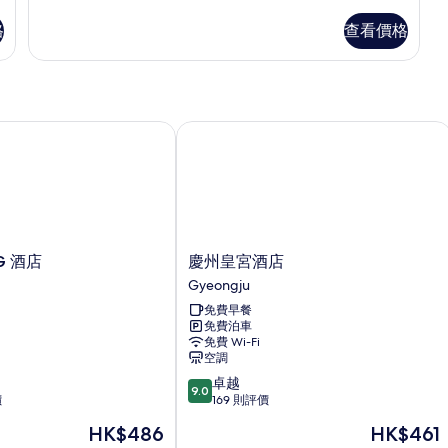
華
雙
雙
格
查看價格
人
人
房
房
詳
情
的
相
 酒店
慶州皇宮酒店
片
慶
G 酒店
慶州皇宮酒店
州
Gyeongju
皇
免費早餐
宮
免費泊車
酒
免費 Wi-Fi
店
空調
Gyeongju
9.0
卓越
9.0
分
價
169 則評價
(滿
現
現
HK$486
HK$461
分