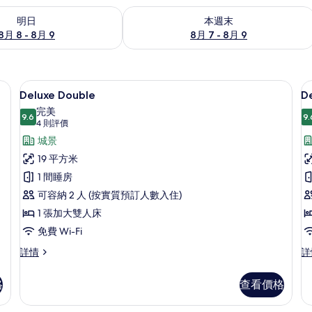
8 - 8月 9的可訂空房
查看本週末 8月 7 - 8月 9的可訂空房
明日
本週末
8月 8 - 8月 9
8月 7 - 8月 9
、羽絨被、Select Comfort 床墊、隔音
Deluxe Double | 高級寢具、羽絨被、Se
載
7
Deluxe Double
De
入
完美
9.6
9.
9.6 分，滿分 10 分
所
(4
4 則評價
則
有
城景
評
Deluxe
D
19 平方米
價)
Double
T
1 間睡房
(B
的
可容納 2 人 (按實質預訂人數入住)
相
1 張加大雙人床
片
免費 Wi-Fi
Deluxe
De
詳情
詳
Double
Tw
詳
(B
格
查看價格
情
詳
情