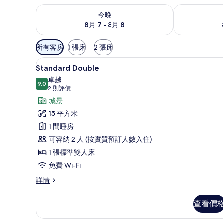
查看今晚 8月 7 - 8月 8的可訂空房
查看明日 8月 
今晚
8月 7 - 8月 8
可
所有客房
1 張床
2 張床
用
Standard Double | 高級寢具
載
嘅
10
Standard Double
入
客
卓越
9.0
房
9.0 分，滿分 10 分
所
(2
2 則評價
篩
則
有
城景
選
評
Standard
15 平方米
條
價)
Double
1 間睡房
件
的
可容納 2 人 (按實質預訂人數入住)
相
1 張標準雙人床
片
免費 Wi-Fi
Standard
詳情
Double
詳
查看價
情