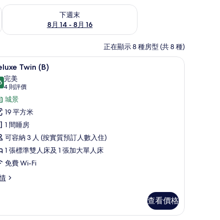
查看下週末 8月 14 - 8月 16的可訂空房
下週末
8月 14 - 8月 16
正在顯示 8 種房型 (共 8 種)
lect Comfort 床墊、隔音
Deluxe Twin (B) | 高級寢具、羽絨被、Select
載
10
luxe Twin (B)
入
完美
6
9.6 分，滿分 10 分
所
(4
4 則評價
則
有
城景
評
eluxe
19 平方米
價)
win
1 間睡房
)
可容納 3 人 (按實質預訂人數入住)
的
1 張標準雙人床及 1 張加大單人床
相
免費 Wi-Fi
片
luxe
情
in
)
查看價格