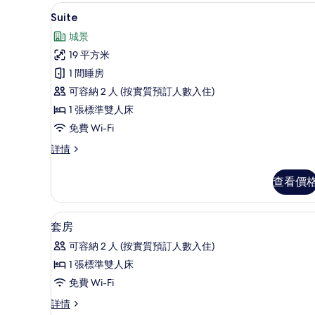
Suite | 高級寢具、羽絨被、Sele
載
9
Suite
入
城景
所
19 平方米
有
1 間睡房
Suite
可容納 2 人 (按實質預訂人數入住)
的
1 張標準雙人床
相
免費 Wi-Fi
片
Suite
詳情
詳
情
查看價
高級寢具、羽絨被、Select Com
載
5
套房
入
可容納 2 人 (按實質預訂人數入住)
所
1 張標準雙人床
有
免費 Wi-Fi
套
套
詳情
房