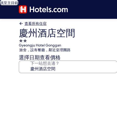
跳至主目錄
查看所有住宿
慶州酒店空間
2.0
Gyeongju Hotel Gonggan
星
旅舍，設有餐廳，鄰近皇理團路
級
選擇日期查看價格
住
下一站想去邊？
宿
慶
州
酒
店
空