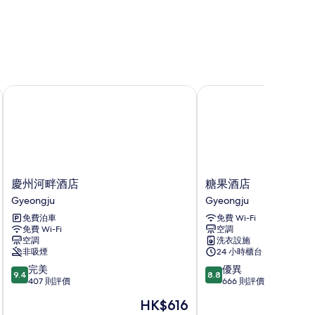
慶州河畔酒店
糖果酒店
慶
糖
慶州河畔酒店
糖果酒店
州
果
Gyeongju
Gyeongju
河
酒
免費泊車
免費 Wi-Fi
畔
店
免費 Wi-Fi
空調
酒
Gyeongju
空調
洗衣設施
店
非吸煙
24 小時櫃台
Gyeongju
9.4
8.8
完美
優異
9.4
8.8
分
分
407 則評價
666 則評價
(滿
(滿
現
HK$616
分
分