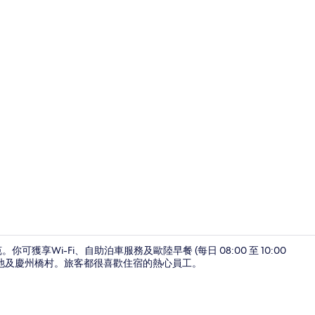
Standard 
享Wi-Fi、自助泊車服務及歐陸早餐 (每日 08:00 至 10:00
雁鴨池及慶州橋村。旅客都很喜歡住宿的熱心員工。
包每日歐陸