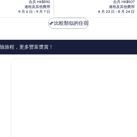
售
售
為
合共 HK$592
合共 HK$507
HK$486
HK$461
連稅及其他費用
連稅及其他費用
10
9 月 6 日 - 9 月 7 日
8 月 23 日 - 8 月 24 日
分)，
卓
比較類似的住宿
越，
169
則
評
價
險旅程，更多豐富獎賞！
篇
評
價