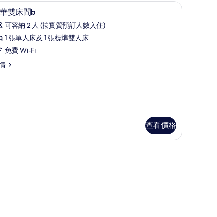
ct Comfort 床墊、隔音
高級寢具、羽絨被、Select Comfort 床墊、隔
載
4
華雙床間b
入
可容納 2 人 (按實質預訂人數入住)
所
1 張單人床及 1 張標準雙人床
有
免費 Wi-Fi
豪
情
華
雙
床
間
查看價格
的
相
 床墊、隔音
片