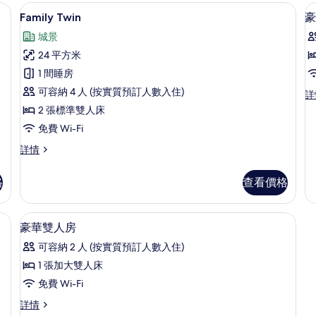
ct Comfort 床墊、隔音
Family Twin | 高級寢具、羽絨被、Sele
載
11
Family Twin
豪
入
城景
所
24 平方米
有
1 間睡房
Family
可容納 4 人 (按實質預訂人數入住)
豪
詳
Twin
華
2 張標準雙人床
的
雙
免費 Wi-Fi
床
相
間
Family
詳情
片
b
Twin
詳
b
詳
格
查看價格
情
情
fort 床墊、隔音
高級寢具、羽絨被、Select Comfort
載
9
豪華雙人房
入
可容納 2 人 (按實質預訂人數入住)
所
1 張加大雙人床
有
免費 Wi-Fi
豪
豪
詳情
華