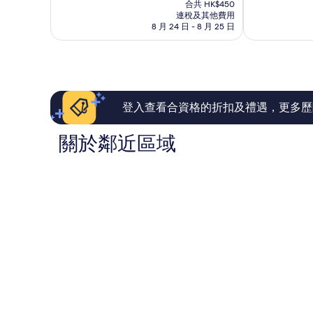
售
為
為
合共 HK$450
HK$409
連稅及其他費用
10
10
8 月 24 日 - 8 月 25 日
分)，
分)，
優
優
異，
異，
54
1,001
則
則
評
評
價
價
登入查看合資格的折扣及禮遇，更多歷
篇
篇
評
評
關於鄰近區域
價
價