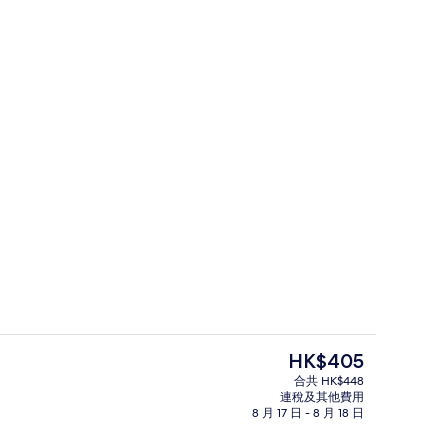
Double | 高級寢具、羽絨被、Select Comfort 床墊、隔音
住宿正面
現
HK$405
價
合共 HK$448
HK$405
連稅及其他費用
早餐
雪櫃、公共區域設有微波爐
8 月 17 日 - 8 月 18 日