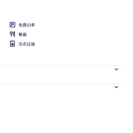
in | 高級寢具、羽絨被、Select Comfort 床墊、隔音
免費泊車
餐廳
洗衣設施