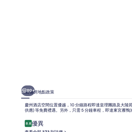
間
相
片
集
89+
概覽
客房
地點
政策
慶州酒店空間位置優越，10 分鐘路程即達皇理團路及大陵苑。你可獲
供應) 等免費禮遇。另外，只需 5 分鐘車程，即達東宮
評
優異
8.8
8.8 分，滿分 10 分，
價
查看全部 373 則評價