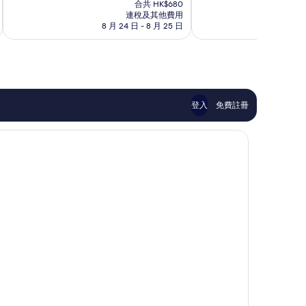
售
為
為
合共 HK$680
HK$616
連稅及其他費用
10
10
8 月 24 日 - 8 月 25 日
8 月
分)，
分)，
完
優
美，
異，
407
666
則
則
評
評
價
價
登入
免費註冊
篇
篇
評
評
價
價