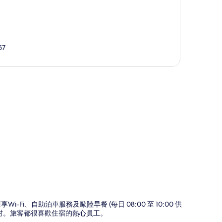
57
圖
i、自助泊車服務及歐陸早餐 (每日 08:00 至 10:00 供
橋村。旅客都很喜歡住宿的熱心員工。