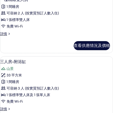
台
入
台
的
1 間睡房
詳
所
情
相
可容納 2 人 (按實質預訂人數入住)
有
片
1 張標準雙人床
一
免費 Wi-Fi
樓
一
詳情
精
樓
緻
精
查看供應情況及價格
緻
雙
雙
人
人
三人房-附浴缸 | 遮光窗簾/窗簾、免費 W
載
8
房
三人房-附浴缸
房
入
詳
的
山景
情
所
相
33 平方米
有
片
1 間睡房
三
可容納 3 人 (按實質預訂人數入住)
人
1 張標準雙人床及 1 張單人床
房-
免費 Wi-Fi
附
三
詳情
浴