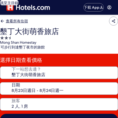
跳至主目錄
下載 App
查看所有住宿
墾丁大街萌香旅店
2.5
Mong Shan Homestay
星
可步行到達墾丁夜市的旅館
級
住
選擇日期查看價格
宿
下一站想去邊？
日期
旅客