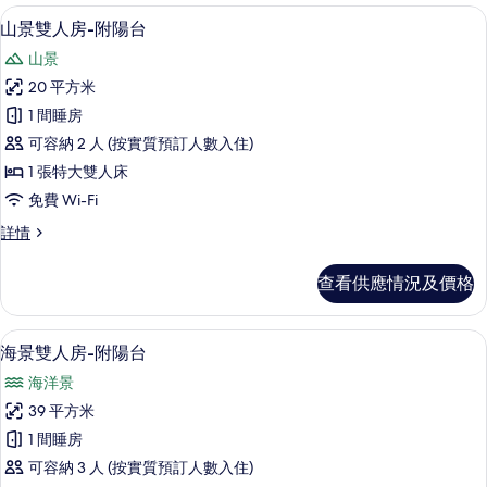
客
山景雙人房-附陽台 | 遮光窗簾/窗簾、免費
載
22
山景雙人房-附陽台
房
入
篩
山景
所
選
20 平方米
有
條
1 間睡房
山
件
可容納 2 人 (按實質預訂人數入住)
景
1 張特大雙人床
雙
免費 Wi-Fi
人
山
詳情
房-
景
附
雙
查看供應情況及價格
人
陽
房-
台
附
海景雙人房-附陽台 | 遮光窗簾/窗簾、免費
載
9
陽
海景雙人房-附陽台
的
入
台
相
海洋景
詳
所
情
片
39 平方米
有
1 間睡房
海
可容納 3 人 (按實質預訂人數入住)
景