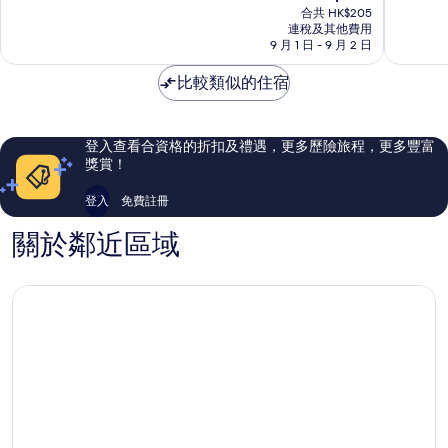
售
墾
為
為
合共 HK$205
HK$177
連稅及其他費用
丁
10
10
9 月 1 日 - 9 月 2 日
分)，
分)，
卓
優
比較類似的住宿
越，
異，
281
45
則
則
評
評
登入查看合資格的折扣及禮遇，更多歷險旅程，更多豐富
價
價
獎賞！
篇
篇
評
評
登入
免費註冊
價
價
關於鄰近區域