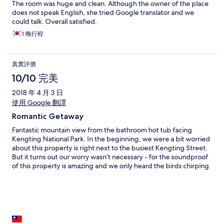
The room was huge and clean. Although the owner of the place
does not speak English, she tried Google translator and we
could talk. Overall satisfied.
1 晚行程
真實評價
10/10 完美
2018 年 4 月 3 日
使用 Google 翻譯
Romantic Getaway
Fantastic mountain view from the bathroom hot tub facing
Kengting National Park. In the beginning, we were a bit worried
about this property is right next to the busiest Kengting Street.
But it turns out our worry wasn’t necessary - for the soundproof
of this property is amazing and we only heard the birds chirping
and cicadas singing even if we opened the window. Good
location and very affordable price. Highly recommendable for
couples.