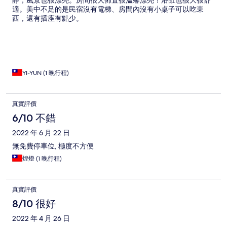
靜，風景也很漂亮。房間很大佈置很溫馨漂亮！浴缸也很大很舒
receiving desk area. So one is limited to staying in your room.
適。美中不足的是民宿沒有電梯、房間內沒有小桌子可以吃東
We were out mostly so this was not an issue but may be for
西，還有插座有點少。
others so I note it. Also no elevator.
YI-YUN (1 晚行程)
真實評價
6/10 不錯
2022 年 6 月 22 日
無免費停車位, 極度不方便
煌燈 (1 晚行程)
真實評價
8/10 很好
2022 年 4 月 26 日