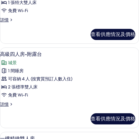
1 張特大雙人床
雙
免費 Wi-Fi
人
海
詳情
房-
景
附
雙
查看供應情況及價格
人
陽
房-
台
附
高級四人房-附露台 | 遮光窗簾/窗簾、免費
載
12
陽
高級四人房-附露台
的
入
台
相
城景
詳
所
情
片
1 間睡房
有
可容納 4 人 (按實質預訂人數入住)
高
2 張標準雙人床
級
免費 Wi-Fi
四
高
詳情
人
級
房-
四
查看供應情況及價格
人
附
房-
露
附
一樓精緻雙人房 | 遮光窗簾/窗簾、免費 
載
6
露
一樓精緻雙人房