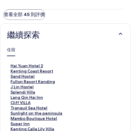
查看全部 45 則評價
繼續探索
住宿
此
Hai Yuan Hotel 2
連
此
Kenting Coast Resort
結
連
此
Sand Hostel
會
結
連
此
Fullon Resort Kending
開
會
結
連
此
J Lin Hostel
啟
開
會
結
連
此
Splendi Villa
H
啟
開
會
結
連
此
Lang Qin Hai Inn
a
K
啟
開
會
結
連
此
Cliff VILLA
i
e
S
啟
開
會
結
連
此
Tranquil Sea Hotel
Y
n
a
F
啟
開
會
結
連
此
Sunlight on the peninsula
u
t
n
u
J
啟
開
會
結
連
此
Mambo Boutique Hotel
a
i
d
l
L
S
啟
開
會
結
連
此
Super Inn
n
n
H
l
i
p
L
啟
開
會
結
連
此
Kenting Calla Lily Villa