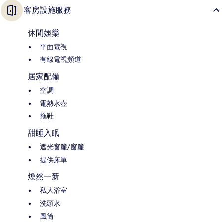
客房設施服務
休閒娛樂
平面電視
有線電視頻道
居家配備
空調
電熱水壺
拖鞋
甜睡入眠
遮光窗簾/窗簾
提供床單
煥然一新
私人浴室
洗頭水
風筒