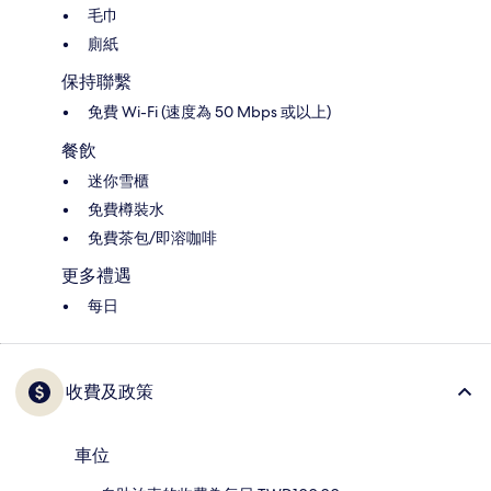
毛巾
廁紙
保持聯繫
免費 Wi-Fi (速度為 50 Mbps 或以上)
餐飲
迷你雪櫃
免費樽裝水
免費茶包/即溶咖啡
更多禮遇
每日
收費及政策
車位