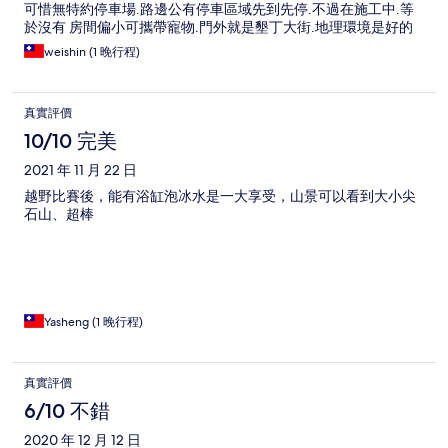
可惜無特約停車場.路邊公有停車區域先到先停.不過在施工中.等
於沒有 房間偏小可攜帶寵物.門外就是墾丁大街.地理環境是好的
weishin (1 晚行程)
真實評價
10/10 完美
2021 年 11 月 22 日
越野比賽後，能有浴缸泡冰水是一大享受，山景可以看到大小尖
石山、超棒
Yasheng (1 晚行程)
真實評價
6/10 不錯
2020 年 12 月 12 日