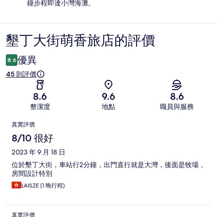
鐘步程即達小灣海灘。
墾丁大街萌香旅店的評價
評
價
優異
8.6
45 則評價
8.6
9.6
8.6
整潔度
地點
職員與服務
評
真實評價
價
8/10 很好
2023 年 9 月 18 日
位於墾丁大街，車站行2分鐘，出門直行就是大灣，後面是牧場，
房間設計特別
LAISZE (1 晚行程)
真實評價