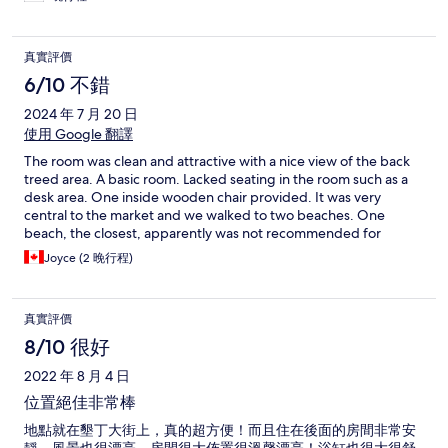
真實評價
6/10 不錯
2024 年 7 月 20 日
使用 Google 翻譯
The room was clean and attractive with a nice view of the back
treed area. A basic room. Lacked seating in the room such as a
desk area. One inside wooden chair provided. It was very
central to the market and we walked to two beaches. One
beach, the closest, apparently was not recommended for
swimming. The second beach down the road was the touristy
Joyce (2 晚行程)
one with lifeguard and a restaurant area. We enjoyed that. The
room is not ideal for an older person ( I am 62) for safety reasons.
The shower is in the tub and not easy to get in and out. No grab
真實評價
bars. The floor area also has a section with a drop to a different
level of about 5 inches. I travelled during this trip from China (
8/10 很好
stayed in Shanghai and Beijing) and travelled into Taiwan and
2022 年 8 月 4 日
stayed at 5 different places. The breakfast here was the worst.
Very disappointing to arrive and receive a coupon for food
位置絕佳非常棒
down the street. Very small breakfast could be obtained there.
地點就在墾丁大街上，真的超方便！而且住在後面的房間非常安
The facility also does not have a common area except for the