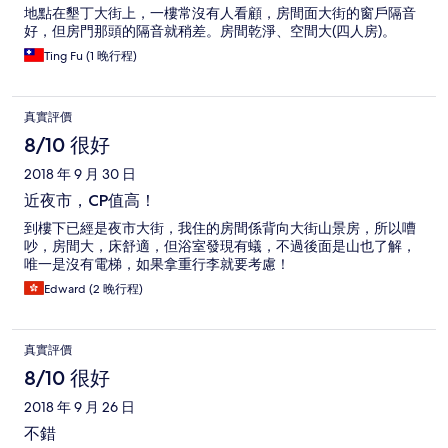
地點在墾丁大街上，一樓常沒有人看顧，房間面大街的窗戶隔音
好，但房門那頭的隔音就稍差。房間乾淨、空間大(四人房)。
Ting Fu (1 晚行程)
真實評價
8/10 很好
2018 年 9 月 30 日
近夜市，CP值高！
到樓下已經是夜市大街，我住的房間係背向大街山景房，所以嘈
吵，房間大，床舒適，但浴室發現有蟻，不過後面是山也了解，
唯一是沒有電梯，如果拿重行李就要考慮！
Edward (2 晚行程)
真實評價
8/10 很好
2018 年 9 月 26 日
不錯