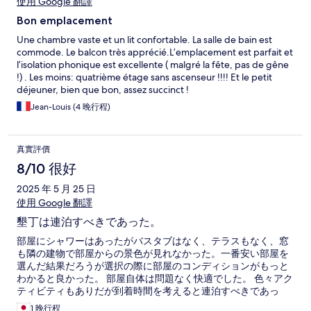
使用 Google 翻譯
Bon emplacement
Une chambre vaste et un lit confortable. La salle de bain est
commode. Le balcon très apprécié.L’emplacement est parfait et
l’isolation phonique est excellente ( malgré la fête, pas de gêne
!) . Les moins: quatrième étage sans ascenseur !!!! Et le petit
déjeuner, bien que bon, assez succinct !
Jean-Louis (4 晚行程)
真實評價
8/10 很好
2025 年 5 月 25 日
使用 Google 翻譯
墾丁は連泊すべきであった。
部屋にシャワーはあったがバスタブはなく、テラスもなく、窓
も隣の建物で部屋からの景色が見れなかった。一番安い部屋を
選んだ結果だろうが選択の際に部屋のコンディションがもっと
わかると良かった。 部屋自体は問題なく快適でした。 色々アク
ティビティもありだが到着時間を考えると連泊すべきであっ
た。
1 晚行程