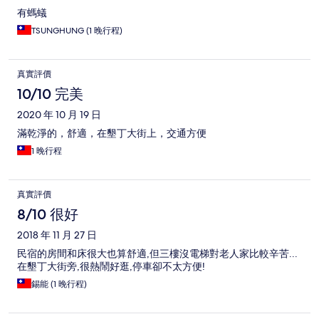
有螞蟻
TSUNGHUNG (1 晚行程)
真實評價
10/10 完美
2020 年 10 月 19 日
滿乾淨的，舒適，在墾丁大街上，交通方便
1 晚行程
真實評價
8/10 很好
2018 年 11 月 27 日
民宿的房間和床很大也算舒適,但三樓沒電梯對老人家比較辛苦...
在墾丁大街旁,很熱鬧好逛,停車卻不太方便!
錫能 (1 晚行程)