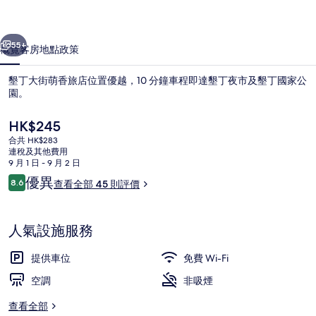
旅
一個
下一個
店
55+
概覽
客房
地點
政策
相
墾丁大街萌香旅店位置優越，10 分鐘車程即達墾丁夜市及墾丁國家公
片
園。
集
現
HK$245
價
合共 HK$283
HK$245
連稅及其他費用
9 月 1 日 - 9 月 2 日
評
優異
8.6
查看全部 45 則評價
8.6 分，滿分 10 分，
價
海景雙人房-附陽台 | 遮光窗簾/窗簾、免費
人氣設施服務
提供車位
免費 Wi-Fi
空調
非吸煙
查看全部