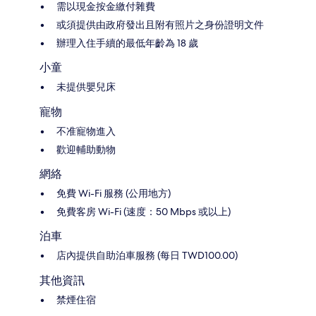
需以現金按金繳付雜費
或須提供由政府發出且附有照片之身份證明文件
辦理入住手續的最低年齡為 18 歲
小童
未提供嬰兒床
寵物
不准寵物進入
歡迎輔助動物
網絡
免費 Wi-Fi 服務 (公用地方)
免費客房 Wi-Fi (速度：50 Mbps 或以上)
泊車
店內提供自助泊車服務 (每日 TWD100.00)
其他資訊
禁煙住宿