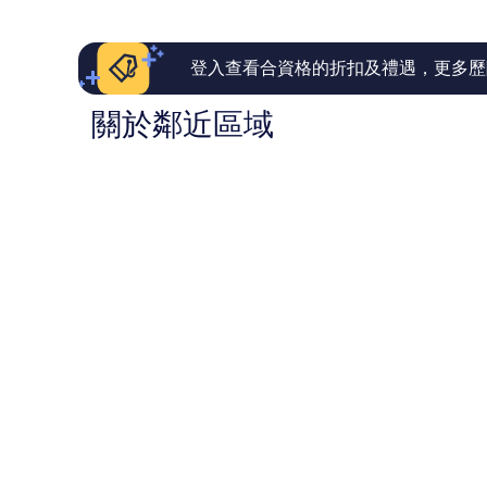
則
則
評
評
價
價
篇
篇
登入查看合資格的折扣及禮遇，更多歷
評
評
價
價
關於鄰近區域