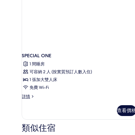
SPECIAL ONE
1 間睡房
可容納 2 人 (按實質預訂人數入住)
1 張加大雙人床
免費 Wi-Fi
SPECIAL
詳情
ONE
詳
查看價
情
類似住宿