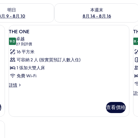
 - 8月 10的可訂空房
查看本週末 8月 14 - 8月 16的可訂空房
明日
本週末
8月 9 - 8月 10
8月 14 - 8月 16
住宿內酒吧 | 2 間酒吧/酒廊
防敏寢具、房內夾萬、書桌、隔音
載
8
THE ONE
T
入
卓越
9.0
8.
9.0 分，滿分 10 分
所
(27
27 則評價
則
有
16 平方米
評
THE
T
可容納 2 人 (按實質預訂人數入住)
價)
ONE
O
1 張加大雙人床
w
的
免費 Wi-Fi
v
相
THE
詳情
片
ONE
T
詳
詳
O
情
wi
格
查看價格
vi
詳
情