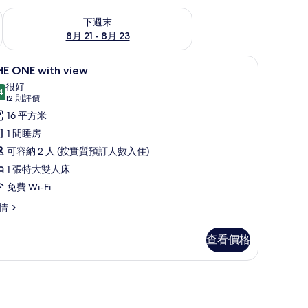
查看下週末 8月 21 - 8月 23的可訂空房
下週末
8月 21 - 8月 23
防敏寢具、房內夾萬、書桌、隔音
載
9
HE ONE with view
入
很好
4
8.4 分，滿分 10 分
所
(12
12 則評價
則
有
16 平方米
評
HE
1 間睡房
價)
NE
可容納 2 人 (按實質預訂人數入住)
ith
1 張特大雙人床
iew
免費 Wi-Fi
的
HE
情
相
NE
th
片
查看價格
ew