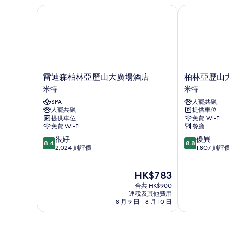
雷迪森柏林亞歷山大廣場酒店
柏林亞歷山大廣
雷
柏
雷迪森柏林亞歷山大廣場酒店
柏林亞歷山大
迪
林
米特
米特
森
亞
SPA
人寵共融
柏
歷
人寵共融
提供車位
林
山
提供車位
免費 Wi-Fi
亞
大
免費 Wi-Fi
餐廳
歷
廣
8.4
8.8
很好
優異
山
場
8.4
8.8
分
分
2,024 則評價
1,807 則評
大
H4
(滿
(滿
廣
酒
分
分
場
店
現
HK$783
為
為
酒
米
售
10
10
店
合共 HK$900
特
HK$783
分)，
分)，
連稅及其他費用
米
8 月 9 日 - 8 月 10 日
很
優
特
好，
異，
2,024
1,807