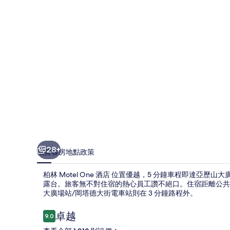
相
片
集
28+
概覽
客房
地點
政策
柏林 Motel One 酒店 位置優越，5 分鐘車程即達亞
露台。旅客無不對住宿的熱心員工讚不絕口。住宿距離公共
大廣場站/岡塔德大街電車站則在 3 分鐘路程外。
評
卓越
9.0
9.0 分，滿分 10 分，
價