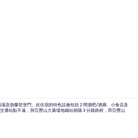
創作者影片 - 由
歷山大廣場及勃蘭登堡門。此住宿的特色設施包括 2 間酒吧/酒廊、小食店及
交通站點不遠，與亞歷山大廣場地鐵站相隔 3 分鐘路程，而亞歷山
2 間酒吧/酒