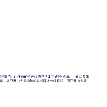
圖
及勃蘭登堡門。此住宿的特色設施包括 2 間酒吧/酒廊、小食店及露
，與亞歷山大廣場地鐵站相隔 3 分鐘路程，而亞歷山大廣