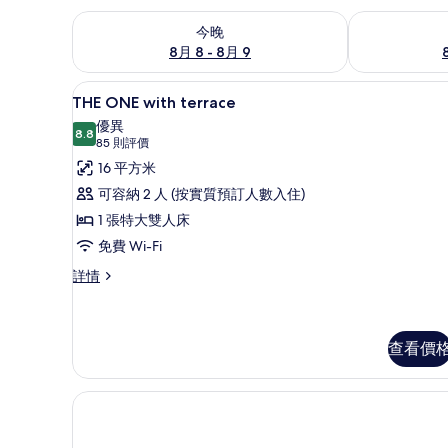
查看今晚 8月 8 - 8月 9的可訂空房
查看明日 8月 9
今晚
8月 8 - 8月 9
THE ONE with terrace | 
載
9
THE ONE with terrace
入
優異
8.8
8.8 分，滿分 10 分
所
(85
85 則評價
則
有
16 平方米
評
THE
可容納 2 人 (按實質預訂人數入住)
價)
ONE
1 張特大雙人床
with
免費 Wi-Fi
terrace
THE
詳情
的
ONE
with
相
terrace
片
詳
查看價
情