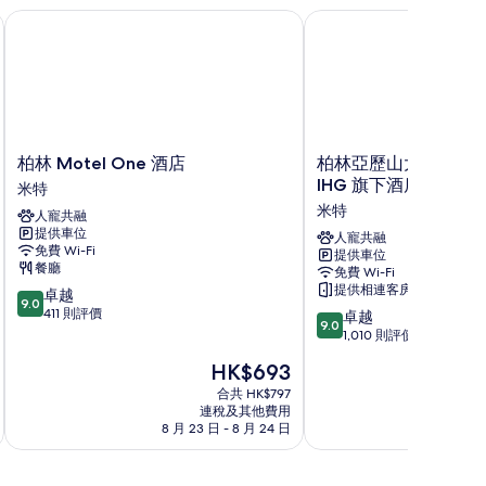
柏林 Motel One 酒店
柏林亞歷山大廣場智選假
柏
柏
柏林 Motel One 酒店
柏林亞歷山大廣場智
林
林
IHG 旗下酒店
米特
Motel
亞
米特
人寵共融
One
歷
提供車位
酒
山
人寵共融
免費 Wi-Fi
提供車位
店
大
餐廳
免費 Wi-Fi
米
廣
提供相連客房
9.0
卓越
特
場
9.0
分
411 則評價
9.0
智
卓越
9.0
(滿
分
選
1,010 則評價
分
(滿
假
現
HK$693
為
分
日
售
10
為
合共 HK$797
酒
HK$693
分)，
連稅及其他費用
10
店
8 月 23 日 - 8 月 24 日
8 
卓
分)，
IHG
越，
卓
旗
411
越，
下