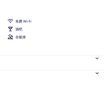
廊
免費 Wi-Fi
酒吧
非吸煙