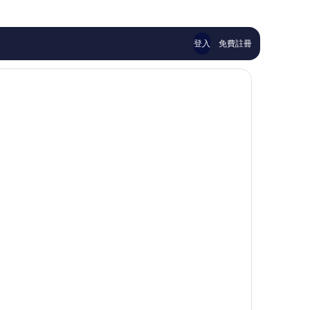
則
1,010
酒
評
則
店
價
評
米
篇
價
特
登入
免費註冊
評
篇
價
評
價