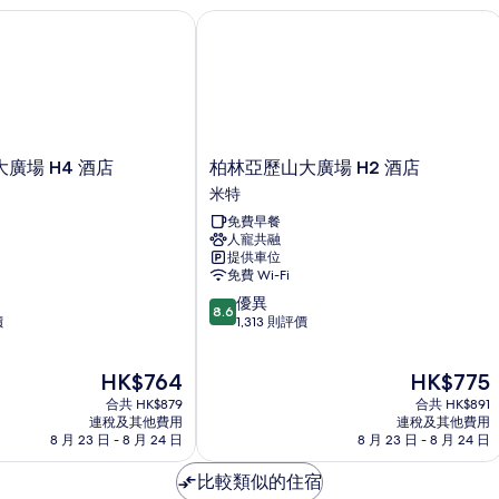
場 H4 酒店
柏林亞歷山大廣場 H2 酒店
柏
廣場 H4 酒店
柏林亞歷山大廣場 H2 酒店
林
米特
亞
免費早餐
歷
人寵共融
山
提供車位
大
免費 Wi-Fi
廣
8.6
優異
場
8.6
分
價
1,313 則評價
H2
(滿
酒
分
店
現
現
HK$764
HK$775
為
米
售
售
10
合共 HK$879
特
合共 HK$891
HK$764
HK$775
分)，
連稅及其他費用
連稅及其他費用
8 月 23 日 - 8 月 24 日
8 月 23 日 - 8 月 24 日
優
異，
比較類似的住宿
1,313