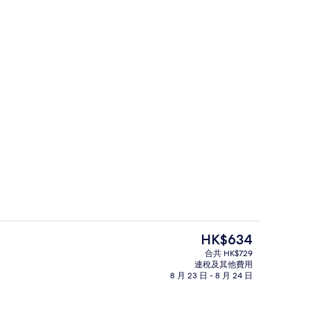
住宿入口
 Les.way 提交
現
HK$634
價
合共 HK$729
HK$634
連稅及其他費用
廊
2 間酒吧/酒廊
8 月 23 日 - 8 月 24 日