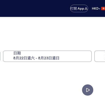
•
打開 App
HKD
日期