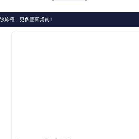
則
評
價
篇
險旅程，更多豐富獎賞！
評
價