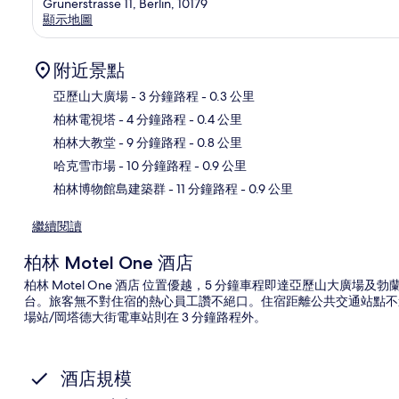
Grunerstrasse 11, Berlin, 10179
顯示地圖
附近景點
亞歷山大廣場
- 3 分鐘路程
- 0.3 公里
柏林電視塔
- 4 分鐘路程
- 0.4 公里
地
柏林大教堂
- 9 分鐘路程
- 0.8 公里
哈克雪市場
- 10 分鐘路程
- 0.9 公里
柏林博物館島建築群
- 11 分鐘路程
- 0.9 公里
繼續閱讀
柏林 Motel One 酒店
柏林 Motel One 酒店 位置優越，5 分鐘車程即達亞歷山大廣場
台。旅客無不對住宿的熱心員工讚不絕口。住宿距離公共交通站點不遠
場站/岡塔德大街電車站則在 3 分鐘路程外。
酒店規模