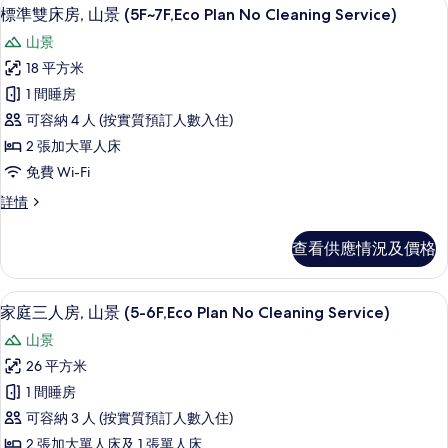
房內夾萬、免費 Wi-Fi、床單
載
4
景
Plan
標準雙床房, 山景 (5F~7F,Eco Plan No Cleaning Service)
入
(5F~7F,Eco
No
山景
Plan
所
Cleaning
No
18 平方米
有
Service)
Cleaning
1 間睡房
Service)
的
標
詳
可容納 4 人 (按實質預訂人數入住)
相
準
情
2 張加大單人床
片
雙
免費 Wi-Fi
床
標
詳情
房,
準
山
雙
查看供應情況及價格
床
景
房,
(5F~7F,Eco
山
房內夾萬、免費 Wi-Fi、床單
載
5
景
Plan
家庭三人房, 山景 (5-6F,Eco Plan No Cleaning Service)
入
(5F~7F,Eco
No
山景
Plan
所
Cleaning
No
26 平方米
有
Service)
Cleaning
1 間睡房
Service)
的
家
詳
可容納 3 人 (按實質預訂人數入住)
相
庭
情
2 張加大單人床及 1 張單人床