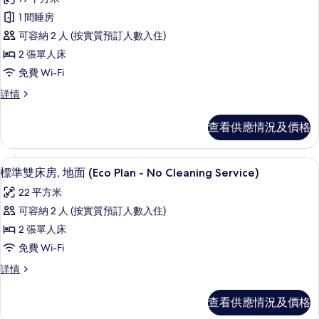
Plan
所
No
-
1 間睡房
有
Cleaning
No
可容納 2 人 (按實質預訂人數入住)
Cleaning
Service)
標
Service)
2 張單人床
的
準
詳
免費 Wi-Fi
相
情
雙
標
詳情
片
床
準
房
雙
查看供應情況及價格
床
(Eco
房
Plan
(Eco
房內夾萬、免費 Wi-Fi、床單
載
-
4
Plan
標準雙床房, 地面 (Eco Plan - No Cleaning Service)
入
-
No
22 平方米
No
所
Cleaning
Cleaning
可容納 2 人 (按實質預訂人數入住)
Service)
有
Service)
2 張單人床
詳
的
標
情
免費 Wi-Fi
相
準
標
詳情
片
雙
準
床
雙
查看供應情況及價格
床
房,