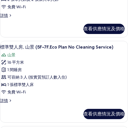
客
免費 Wi-Fi
房,
家
詳情
山
庭
景
客
查看供應情況及價格
房,
(Quadruple,
山
Mt.Fuji
景
房內夾萬、免費 Wi-Fi、床單
載
View,
5
(Quadruple,
標準雙人房, 山景 (5F~7F,Eco Plan No Cleaning Service)
入
Mt.Fuji
5-
山景
View,
所
6F)
5-
16 平方米
的
有
6F)
1 間睡房
詳
相
標
情
可容納 3 人 (按實質預訂人數入住)
片
準
1 張標準雙人床
雙
免費 Wi-Fi
人
標
詳情
房,
準
山
雙
查看供應情況及價格
人
景
房,
(5F~7F,Eco
山