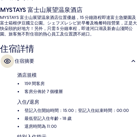
MYSTAYS 富士山展望温泉酒店
MYSTAYS 富士山展望温泉酒店位置優越，15 分鐘路程即達富士急樂園及
富士箱根伊豆國立公園。シェフズレシピ於早餐及晚餐時段營業，正是大
快朵頤的好地方！另外，只需 5 分鐘車程，即達河口湖及新倉山淺間公
園。旅客無不對住宿的熱心員工及位置讚不絕口。
住宿詳情
住宿摘要
酒店規模
159 間客房
客房分佈於 7 個樓層
入住/退房
登記入住開始時間：15:00；登記入住結束時間：00:00
最低登記入住年齡 - 18 歲
退房時間為 11:00
特別入住指示