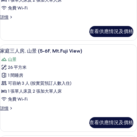
1 張單人床及 2 張加大單人床
三
片
免費 Wi-Fi
人
家
詳情
房,
庭
山
三
查看供應情況及價格
人
景
房,
的
山
房內夾萬、免費 Wi-Fi、床單
載
6
景
家庭三人房, 山景 (5-6F, Mt.Fuji View)
相
入
詳
片
山景
情
所
26 平方米
有
1 間睡房
家
可容納 3 人 (按實質預訂人數入住)
庭
1 張單人床及 2 張加大單人床
三
免費 Wi-Fi
人
家
詳情
房,
庭
山
三
查看供應情況及價格
人
景
房,
(5-
山