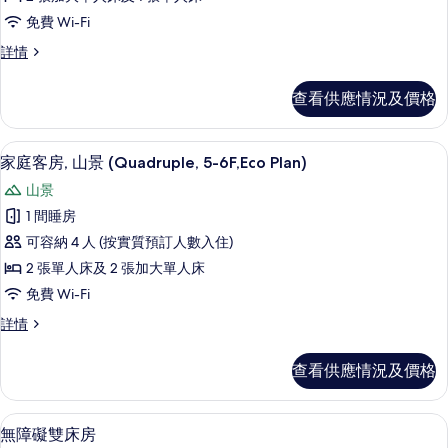
片
三
免費 Wi-Fi
人
家
詳情
房,
庭
山
三
查看供應情況及價格
人
景
房,
(5-
山
房內夾萬、免費 Wi-Fi、床單
載
6
景
6F,Eco
家庭客房, 山景 (Quadruple, 5-6F,Eco Plan)
入
(5-
Plan
山景
6F,Eco
所
No
Plan
1 間睡房
有
Cleaning
No
可容納 4 人 (按實質預訂人數入住)
Cleaning
Service)
家
Service)
2 張單人床及 2 張加大單人床
的
庭
詳
免費 Wi-Fi
相
情
客
家
詳情
片
房,
庭
山
客
查看供應情況及價格
房,
景
山
(Quadruple,
景
房內夾萬、免費 Wi-Fi、床單
載
6
(Quadruple,
5-
無障礙雙床房