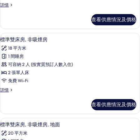
人
標
詳情
房,
準
山
雙
查看供應情況及價格
人
景
房,
的
山
房內夾萬、免費 Wi-Fi、床單
載
4
景
標準雙床房, 非吸煙房
相
入
詳
片
18 平方米
情
所
1 間睡房
有
可容納 2 人 (按實質預訂人數入住)
標
2 張單人床
準
免費 Wi-Fi
雙
標
詳情
床
準
房,
雙
查看供應情況及價格
床
非
房,
吸
非
房內夾萬、免費 Wi-Fi、床單
載
4
吸
標準雙床房, 非吸煙房, 地面
煙
入
煙
房
20 平方米
房
所