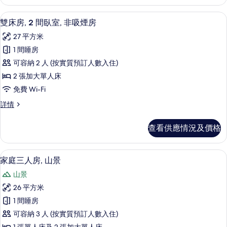
房,
煙
非
房內夾萬、免費 Wi-Fi、床單
載
4
吸
雙床房, 2 間臥室, 非吸煙房
房,
入
煙
山
27 平方米
房,
所
山
景
1 間睡房
有
景
(Upper
可容納 2 人 (按實質預訂人數入住)
(Upper
雙
Floor,
Floor,
2 張加大單人床
床
Mt.
Mt.
免費 Wi-Fi
Fuji
房,
Fuji
View)
雙
詳情
2
View)
詳
床
間
的
情
房,
查看供應情況及價格
2
臥
相
間
室,
片
臥
客房景觀
載
5
室,
非
家庭三人房, 山景
入
非
吸
山景
吸
所
煙
煙
26 平方米
有
房
房
1 間睡房
詳
家
的
情
可容納 3 人 (按實質預訂人數入住)
庭
相