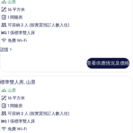
房
山景
房
所
詳
的
16 平方米
有
情
相
1 間睡房
標
片
可容納 2 人 (按實質預訂人數入住)
準
1 張標準雙人床
雙
免費 Wi-Fi
人
標
詳情
房,
準
山
雙
查看供應情況及價格
人
景
房,
的
山
房內夾萬、免費 Wi-Fi、床單
載
7
景
標準雙人房, 山景
相
入
詳
片
山景
情
所
16 平方米
有
1 間睡房
標
可容納 2 人 (按實質預訂人數入住)
準
1 張標準雙人床
雙
免費 Wi-Fi