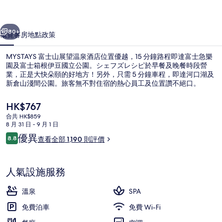
温
一個
下一個
泉
80+
概覽
客房
地點
政策
酒
MYSTAYS 富士山展望温泉酒店位置優越，15 分鐘路程即達富士急樂
店
園及富士箱根伊豆國立公園。シェフズレシピ於早餐及晚餐時段營
相
業，正是大快朵頤的好地方！另外，只需 5 分鐘車程，即達河口湖及
新倉山淺間公園。旅客無不對住宿的熱心員工及位置讚不絕口。
片
現
HK$767
集
價
合共 HK$859
HK$767
8 月 31 日 - 9 月 1 日
評
優異
8.8
公共浴室
查看全部 1,190 則評價
8.8 分，滿分 10 分，
價
人氣設施服務
溫泉
SPA
免費泊車
免費 Wi-Fi