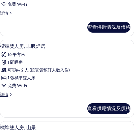
有
片
免費 Wi-Fi
標
標
詳情
準
準
雙
雙
查看供應情況及價格
人
人
房
房
詳
房內夾萬、免費 Wi-Fi、床單
載
4
情
標準雙人房, 非吸煙房
的
入
相
16 平方米
所
片
1 間睡房
有
可容納 2 人 (按實質預訂人數入住)
標
1 張標準雙人床
準
免費 Wi-Fi
雙
標
詳情
人
準
房,
雙
查看供應情況及價格
人
非
房,
吸
非
房內夾萬、免費 Wi-Fi、床單
載
4
吸
標準雙人房, 山景
煙
入
煙