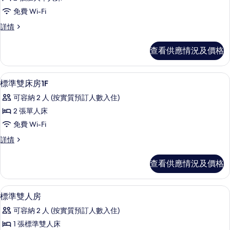
的
床
詳
免費 Wi-Fi
相
情
房,
雙
詳情
片
無
床
障
房,
查看供應情況及價格
無
礙,
障
非
礙,
房內夾萬、免費 Wi-Fi、床單
載
5
非
標準雙床房1F
吸
入
吸
煙
可容納 2 人 (按實質預訂人數入住)
煙
所
房
房
2 張單人床
有
(Eco
(Eco
免費 Wi-Fi
Plan
標
Plan
-
標
詳情
準
No
-
準
Cleaning
雙
雙
No
查看供應情況及價格
Service)
床
床
Cleaning
詳
房
Service)
情
房
1F
房內夾萬、免費 Wi-Fi、床單
載
5
詳
的
標準雙人房
1F
入
情
相
的
可容納 2 人 (按實質預訂人數入住)
所
片
相
1 張標準雙人床