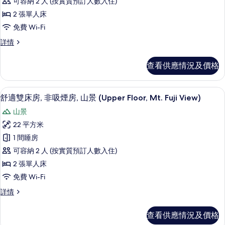
可容納 2 人 (按實質預訂人數入住)
舒
2 張單人床
適
免費 Wi-Fi
雙
舒
詳情
床
適
房,
雙
查看供應情況及價格
床
非
房,
吸
非
房內夾萬、免費 Wi-Fi、床單
載
8
吸
舒適雙床房, 非吸煙房, 山景 (Upper Floor, Mt. Fuji View)
煙
入
煙
房
山景
房
所
詳
的
22 平方米
有
情
相
1 間睡房
舒
片
可容納 2 人 (按實質預訂人數入住)
適
2 張單人床
雙
免費 Wi-Fi
床
舒
詳情
房,
適
非
雙
查看供應情況及價格
床
吸