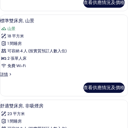
查看供應情況及價格
床
景
房,
的
山
房內夾萬、免費 Wi-Fi、床單
載
6
景
標準雙床房, 山景
相
入
詳
片
山景
情
所
18 平方米
有
1 間睡房
標
可容納 4 人 (按實質預訂人數入住)
準
2 張單人床
雙
免費 Wi-Fi
床
標
詳情
房,
準
山
雙
查看供應情況及價格
床
景
房,
的
山
房內夾萬、免費 Wi-Fi、床單
載
5
景
舒適雙床房, 非吸煙房
相
入
詳
片
23 平方米
情
所
1 間睡房
有