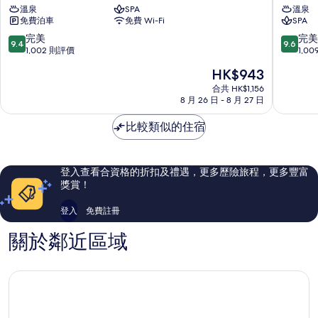
溫泉
SPA
溫泉
高
溫
免費泊車
免費 Wi-Fi
SPA
原
泉
樂
鐘
9.4
9.6
完美
完美
9.4
9.6
園
山
分
分
1,002 則評價
1,0
度
苑
(滿
(滿
現
HK$943
假
酒
分
分
售
酒
店
為
為
合共 HK$1,156
HK$943
店
8 月 26 日 - 8 月 27 日
Fujiyosh
10
10
Fujiyoshida
分)，
分)，
比較類似的住宿
完
完
美，
美，
1,002
1,009
則
則
登入查看合資格的折扣及禮遇，更多歷險旅程，更多豐富
評
評
獎賞！
價
價
篇
篇
登入
免費註冊
評
評
價
價
關於鄰近區域