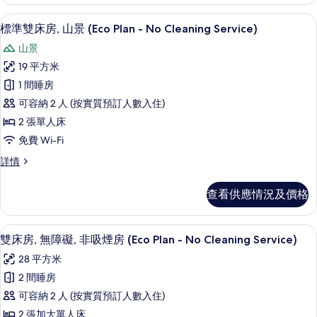
房,
地
地
房內夾萬、免費 Wi-Fi、床單
載
4
面
標準雙床房, 山景 (Eco Plan - No Cleaning Service)
面
入
(Eco
(Eco
山景
Plan
所
Plan
-
19 平方米
有
No
-
1 間睡房
Cleaning
標
No
Service)
可容納 2 人 (按實質預訂人數入住)
準
Cleaning
詳
2 張單人床
情
Service)
雙
免費 Wi-Fi
的
床
標
詳情
相
房,
準
片
山
雙
查看供應情況及價格
床
景
房,
(Eco
山
房內夾萬、免費 Wi-Fi、床單
載
4
景
Plan
雙床房, 無障礙, 非吸煙房 (Eco Plan - No Cleaning Service)
入
(Eco
-
28 平方米
Plan
所
No
-
2 間睡房
有
Cleaning
No
可容納 2 人 (按實質預訂人數入住)
Cleaning
Service)
雙
Service)
2 張加大單人床