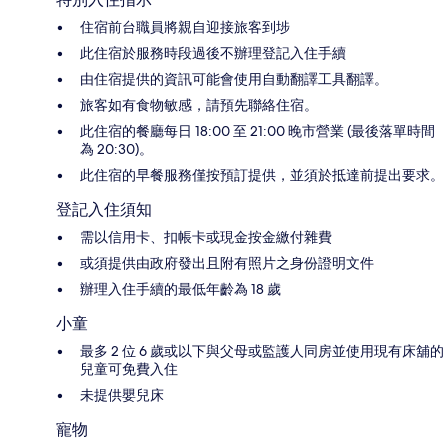
住宿前台職員將親自迎接旅客到埗
此住宿於服務時段過後不辦理登記入住手續
由住宿提供的資訊可能會使用自動翻譯工具翻譯。
旅客如有食物敏感，請預先聯絡住宿。
此住宿的餐廳每日 18:00 至 21:00 晚市營業 (最後落單時間
為 20:30)。
此住宿的早餐服務僅按預訂提供，並須於抵達前提出要求。
登記入住須知
需以信用卡、扣帳卡或現金按金繳付雜費
或須提供由政府發出且附有照片之身份證明文件
辦理入住手續的最低年齡為 18 歲
小童
最多 2 位 6 歲或以下與父母或監護人同房並使用現有床舖的
兒童可免費入住
未提供嬰兒床
寵物