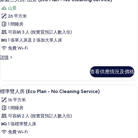
(Eco
入
(Eco
Plan
山景
Plan
所
-
-
26 平方米
有
No
No
1 間睡房
Cleaning
家
Cleaning
Service)
可容納 3 人 (按實質預訂人數入住)
Service)
庭
詳
1 張單人床及 2 張加大單人床
的
情
三
免費 Wi-Fi
相
人
家
詳情
片
房,
庭
山
三
查看供應情況及價格
人
景
房,
(Eco
山
房內夾萬、免費 Wi-Fi、床單
載
4
景
Plan
標準雙人房 (Eco Plan - No Cleaning Service)
入
(Eco
-
16 平方米
Plan
所
No
-
1 間睡房
有
Cleaning
No
可容納 2 人 (按實質預訂人數入住)
Cleaning
Service)
標
Service)
1 張標準雙人床
的
準
詳
免費 Wi-Fi
相
情
雙