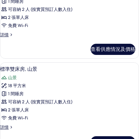
詳
的
1 間睡房
有
情
相
可容納 2 人 (按實質預訂人數入住)
標
片
2 張單人床
準
免費 Wi-Fi
雙
標
詳情
床
準
房,
雙
查看供應情況及價格
床
非
房,
吸
非
房內夾萬、免費 Wi-Fi、床單
載
4
吸
標準雙床房, 山景
煙
入
煙
房,
山景
房,
所
地
地
18 平方米
有
面
面
1 間睡房
詳
標
情
的
可容納 2 人 (按實質預訂人數入住)
準
相
2 張單人床
雙
片
免費 Wi-Fi
床
標
詳情
房,
準
山
雙