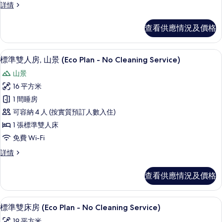
標
詳情
片
人
準
房
雙
查看供應情況及價格
人
(Eco
房
Plan
(Eco
房內夾萬、免費 Wi-Fi、床單
載
-
4
Plan
標準雙人房, 山景 (Eco Plan - No Cleaning Service)
入
-
No
山景
No
所
Cleaning
Cleaning
16 平方米
Service)
有
Service)
1 間睡房
詳
的
標
情
可容納 4 人 (按實質預訂人數入住)
相
準
1 張標準雙人床
片
雙
免費 Wi-Fi
人
標
詳情
房,
準
山
雙
查看供應情況及價格
人
景
房,
(Eco
山
房內夾萬、免費 Wi-Fi、床單
載
4
景
Plan
標準雙床房 (Eco Plan - No Cleaning Service)
入
(Eco
-
19 平方米