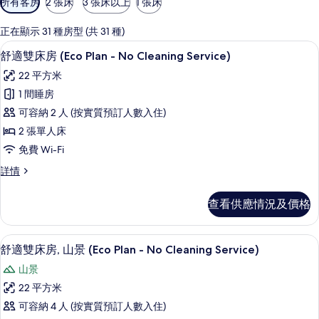
所有客房
2 張床
3 張床以上
1 張床
用
嘅
正在顯示 31 種房型 (共 31 種)
客
房內夾萬、免費 Wi-Fi、床單
載
5
舒適雙床房 (Eco Plan - No Cleaning Service)
房
入
篩
22 平方米
所
選
1 間睡房
有
條
可容納 2 人 (按實質預訂人數入住)
舒
件
2 張單人床
適
免費 Wi-Fi
雙
舒
詳情
床
適
房
雙
查看供應情況及價格
床
(Eco
房
Plan
(Eco
房內夾萬、免費 Wi-Fi、床單
載
-
8
Plan
舒適雙床房, 山景 (Eco Plan - No Cleaning Service)
入
-
No
山景
No
所
Cleaning
Cleaning
22 平方米
Service)
有
Service)
可容納 4 人 (按實質預訂人數入住)
詳
的
舒