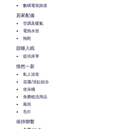
數碼電視頻道
居家配備
空調及暖氣
電熱水壺
拖鞋
甜睡入眠
提供床單
煥然一新
私人浴室
花灑/浴缸組合
坐浴桶
免費梳洗用品
風筒
毛巾
保持聯繫