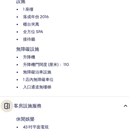
設施
1 座樓
落成年份 2016
櫃台夾萬
全方位 SPA
接待廳
無障礙設施
升降機
升降機門闊度 (厘米)： 110
無障礙泊車設施
1 店內無障礙車位
入口通道無樓梯
客房設施服務
休閒娛樂
43 吋平面電視