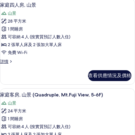
房內夾萬、免費 Wi-Fi、床單
載
5
景
6F,
家庭四人房, 山景
入
(5-
Mt.Fuji
山景
6F,
所
View)
Mt.Fuji
28 平方米
有
的
View)
1 間睡房
詳
家
相
情
可容納 4 人 (按實質預訂人數入住)
庭
片
2 張單人床及 2 張加大單人床
四
免費 Wi-Fi
人
家
詳情
房,
庭
山
四
查看供應情況及價格
人
景
房,
的
山
房內夾萬、免費 Wi-Fi、床單
載
7
景
家庭客房, 山景 (Quadruple, Mt.Fuji View, 5-6F)
相
入
詳
片
山景
情
所
24 平方米
有
1 間睡房
家
可容納 4 人 (按實質預訂人數入住)
庭
2 張單人床及 2 張加大單人床