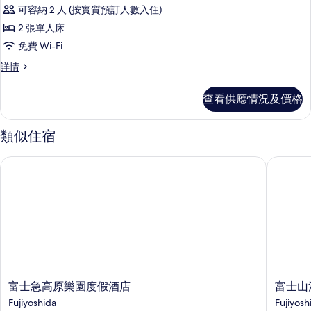
入
5-
6F,Eco
可容納 2 人 (按實質預訂人數入住)
6F,Eco
所
Plan)
Plan)
2 張單人床
有
的
詳
免費 Wi-Fi
情
無
相
無
詳情
障
片
障
礙
礙
查看供應情況及價格
雙
雙
床
床
房
類似住宿
詳
房
情
富士急高原樂園度假酒店
富士山溫
的
相
片
富
富
富士急高原樂園度假酒店
富士山
士
士
Fujiyoshida
Fujiyosh
急
山