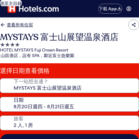
跳至主目錄
下載 App
查看所有住宿
MYSTAYS 富士山展望温泉酒店
4.0
HOTEL MYSTAYS Fuji Onsen Resort
星
山區酒店，設有 SPA，鄰近富士急樂園
級
住
選擇日期查看價格
宿
下一站想去邊？
日期
旅客