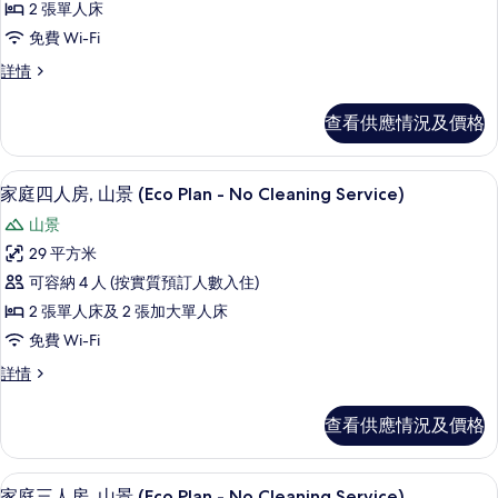
情
2 張單人床
相
適
免費 Wi-Fi
片
雙
舒
詳情
床
適
房,
雙
查看供應情況及價格
床
山
房,
景
山
房內夾萬、免費 Wi-Fi、床單
載
5
景
家庭四人房, 山景 (Eco Plan - No Cleaning Service)
(Eco
入
(Eco
Plan
山景
Plan
所
-
-
29 平方米
有
No
No
可容納 4 人 (按實質預訂人數入住)
Cleaning
家
Cleaning
Service)
2 張單人床及 2 張加大單人床
Service)
庭
詳
免費 Wi-Fi
的
情
四
家
詳情
相
人
庭
片
房,
四
查看供應情況及價格
人
山
房,
景
山
客房景觀
載
5
景
家庭三人房, 山景 (Eco Plan - No Cleaning Service)