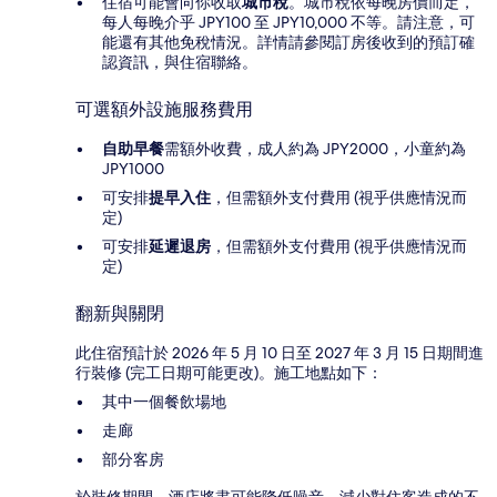
住宿可能會向你收取
城市稅
。城市稅依每晚房價而定，
每人每晚介乎 JPY100 至 JPY10,000 不等。請注意，可
能還有其他免稅情況。詳情請參閱訂房後收到的預訂確
認資訊，與住宿聯絡。
可選額外設施服務費用
自助早餐
需額外收費，成人約為 JPY2000，小童約為
JPY1000
可安排
提早入住
，但需額外支付費用 (視乎供應情況而
定)
可安排
延遲退房
，但需額外支付費用 (視乎供應情況而
定)
翻新與關閉
此住宿預計於 2026 年 5 月 10 日至 2027 年 3 月 15 日期間進
行裝修 (完工日期可能更改)。施工地點如下：
其中一個餐飲場地
走廊
部分客房