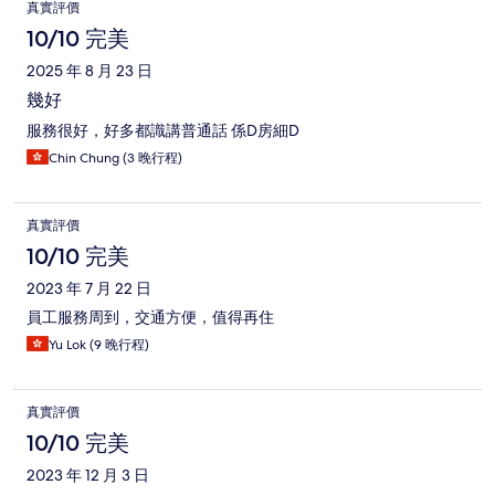
真實評價
10/10 完美
2025 年 8 月 23 日
幾好
服務很好，好多都識講普通話 係D房細D
Chin Chung (3 晚行程)
真實評價
10/10 完美
2023 年 7 月 22 日
員工服務周到，交通方便，值得再住
Yu Lok (9 晚行程)
真實評價
10/10 完美
2023 年 12 月 3 日