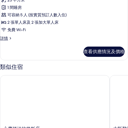
房
23 平方米
房
所
詳
的
1 間睡房
有
情
相
可容納 5 人 (按實質預訂人數入住)
四
片
2 張單人床及 2 張加大單人床
人
免費 Wi-Fi
房,
四
詳情
非
人
吸
房,
查看供應情況及價格
非
煙
吸
房
煙
類似住宿
房
的
詳
心齋橋法拉格飯店
大阪難波
相
情
片
心
大