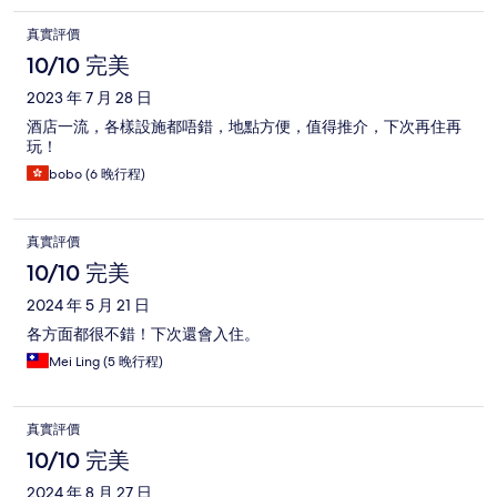
真實評價
10/10 完美
2023 年 7 月 28 日
酒店一流，各樣設施都唔錯，地點方便，值得推介，下次再住再
玩！
bobo (6 晚行程)
真實評價
10/10 完美
2024 年 5 月 21 日
各方面都很不錯！下次還會入住。
Mei Ling (5 晚行程)
真實評價
10/10 完美
2024 年 8 月 27 日