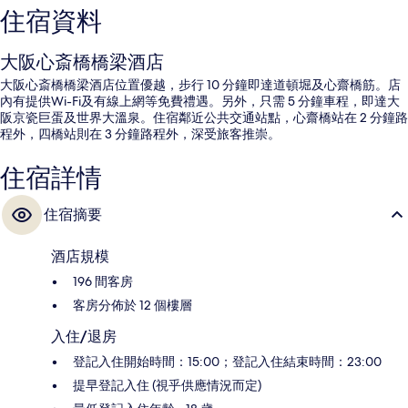
住宿資料
大阪心斎橋橋梁酒店
大阪心斎橋橋梁酒店位置優越，步行 10 分鐘即達道頓堀及心齋橋筋。店
內有提供Wi-Fi及有線上網等免費禮遇。另外，只需 5 分鐘車程，即達大
阪京瓷巨蛋及世界大溫泉。住宿鄰近公共交通站點，心齋橋站在 2 分鐘路
程外，四橋站則在 3 分鐘路程外，深受旅客推崇。
住宿詳情
住宿摘要
酒店規模
196 間客房
客房分佈於 12 個樓層
入住/退房
登記入住開始時間：15:00；登記入住結束時間：23:00
提早登記入住 (視乎供應情況而定)