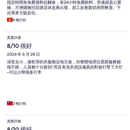
指定時間有免費酒和拉麵食，有24小時免費飲料，旁邊就是心齋
橋，方便購物完回酒店休息再出發。員工友善親切房間整潔。下
次再來大阪必住。
5 晚行程
真實評價
8/10 很好
2024 年 6 月 28 日
浴室太小，連乾淨的衣服都沒地方放，但整體地理位置跟服務都
很不錯，人員都十分親切! 而且有洗衣房設備真的對旅行幫了大忙
~可以少帶很多行李
3 晚行程
真實評價
8/10 很好