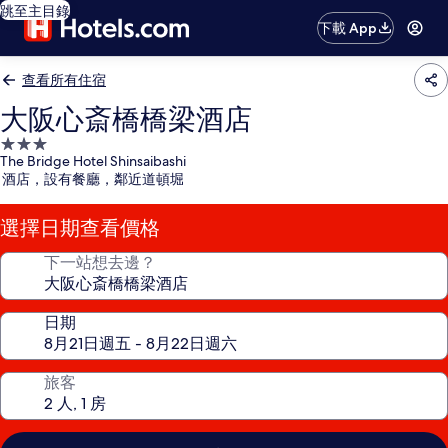
跳至主目錄
下載 App
查看所有住宿
大阪心斎橋橋梁酒店
3.0
The Bridge Hotel Shinsaibashi
星
酒店，設有餐廳，鄰近道頓堀
級
住
選擇日期查看價格
宿
下一站想去邊？
日期
旅客