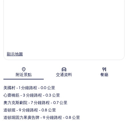
顯示地圖
附近景點
交通資料
餐廳
地圖
美國村
- 1 分鐘路程
- 0.0 公里
心齋橋筋
- 3 分鐘路程
- 0.3 公里
奧力克斯劇院
- 7 分鐘路程
- 0.7 公里
道頓堀
- 9 分鐘路程
- 0.8 公里
道頓堀固力果廣告牌
- 9 分鐘路程
- 0.8 公里