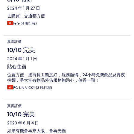
2024 年 1 月 27 日
去購買，交通都方便
fefe (4 晚行程)
真實評價
10/10 完美
2024 年 1 月 1 日
貼心住宿
位置方便，接待員工態度好，服務熱情，24小時免費飲品及宵夜
拉麵，另大堂有物品外借服務夠貼心，值得一讚！
PO LIN VICKY (3 晚行程)
真實評價
10/10 完美
2023 年 8 月 4 日
如果有機會再來大阪，會再光顧