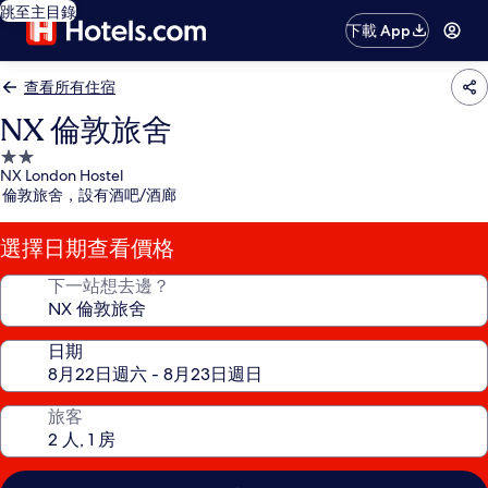
跳至主目錄
下載 App
查看所有住宿
NX 倫敦旅舍
2.0
NX London Hostel
星
倫敦旅舍，設有酒吧/酒廊
級
住
選擇日期查看價格
宿
下一站想去邊？
日期
旅客