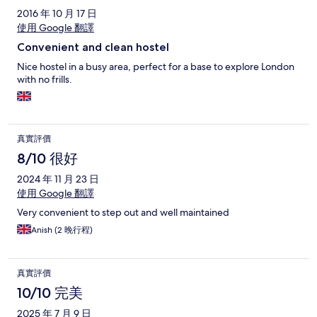
2016 年 10 月 17 日
使用 Google 翻譯
Convenient and clean hostel
Nice hostel in a busy area, perfect for a base to explore London
with no frills.
真實評價
8/10 很好
2024 年 11 月 23 日
使用 Google 翻譯
Very convenient to step out and well maintained
Anish (2 晚行程)
真實評價
10/10 完美
2025 年 7 月 9 日