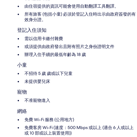
由住宿提供的資訊可能會使用自動翻譯工具翻譯。
所有旅客 (包括小童) 必須於登記入住時出示由政府簽發的有
效身分證。
登記入住須知
需以信用卡繳付雜費
或須提供由政府發出且附有照片之身份證明文件
辦理入住手續的最低年齡為 18 歲
小童
不招待 5 歲 歲或以下兒童
未提供嬰兒床
寵物
不准寵物進入
網絡
免費 Wi-Fi 服務 (公用地方)
免費客房 Wi-Fi (速度：500 Mbps 或以上 (適合 6 人或以上
或 10 部或以上裝置使用))