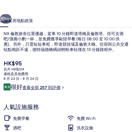
片
一個
下一個
集
56+
概覽
客房
地點
政策
NX 倫敦旅舍位置優越，駕車 10 分鐘即達塔橋及倫敦塔。你可去酒
吧/酒廊小酌一杯，並免費獲享歐陸早餐 (每日 08:00 至 10:00 供
應)。另外，只需短短車程，即達競技場及倫敦大橋。住宿與公共交通
站點相距不遠，德特福德橋碼頭輕軌車站僅在 13 分鐘路程外。
現
HK$95
價
合共 HK$229
HK$95
連稅及其他費用
8 月 23 日 - 8 月 24 日
餐飲
評
很好
8.0
查看全部 257 則評價
8.0 分，滿分 10 分，
價
人氣設施服務
免費早餐
免費 Wi-Fi
酒吧
洗衣設施