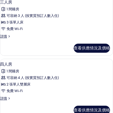
4
Female
三人房
Dormitory
入
Dormitory
1 間睡房
的
詳
所
情
可容納 3 人 (按實質預訂人數入住)
相
有
3 張單人床
片
三
免費 Wi-Fi
人
三
詳情
房
人
的
房
查看供應情況及價格
詳
相
情
片
四人房 | 免費 Wi-Fi、床單
載
4
四人房
入
1 間睡房
所
可容納 4 人 (按實質預訂人數入住)
有
2 張單人雙層床
四
免費 Wi-Fi
人
四
詳情
房
人
的
房
查看供應情況及價格
詳