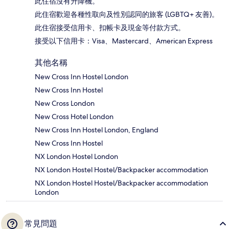
此住宿沒有升降機。
此住宿歡迎各種性取向及性別認同的旅客 (LGBTQ+ 友善)。
此住宿接受信用卡、扣帳卡及現金等付款方式。
接受以下信用卡：Visa、Mastercard、American Express
其他名稱
New Cross Inn Hostel London
New Cross Inn Hostel
New Cross London
New Cross Hotel London
New Cross Inn Hostel London, England
New Cross Inn Hostel
NX London Hostel London
NX London Hostel Hostel/Backpacker accommodation
NX London Hostel Hostel/Backpacker accommodation
London
常見問題