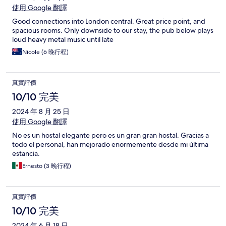
使用 Google 翻譯
Good connections into London central. Great price point, and
spacious rooms. Only downside to our stay, the pub below plays
loud heavy metal music until late
Nicole (6 晚行程)
真實評價
10/10 完美
2024 年 8 月 25 日
使用 Google 翻譯
No es un hostal elegante pero es un gran gran hostal. Gracias a
todo el personal, han mejorado enormemente desde mi última
estancia.
Ernesto (3 晚行程)
真實評價
10/10 完美
2024 年 6 月 18 日