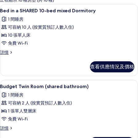
正在顯示 16 種房型 (共 16 種)
客
免費 Wi-Fi、床單
載
4
Bed in a SHARED 10-bed mixed Dormitory
房
入
篩
1 間睡房
所
選
可容納 10 人 (按實質預訂人數入住)
有
條
10 張單人床
Bed
件
免費 Wi-Fi
in
Bed
詳情
a
in
SHARED
a
查看供應情況及價格
10-
SHARED
bed
10-
bed
mixed
Budget Twin Room (shared bathroo
載
4
mixed
Budget Twin Room (shared bathroom)
Dormitory
入
Dormitory
1 間睡房
的
詳
所
情
可容納 2 人 (按實質預訂人數入住)
相
有
1 張單人雙層床
片
Budget
免費 Wi-Fi
Twin
Budget
詳情
Room
Twin
(shared