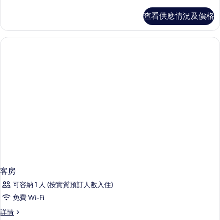
in
Shared
a
查看供應情況及價格
6-
Shared
bed
6-
bed
Female
Female
Dormitory
Dormitory
的
詳
情
相
片
客房
可容納 1 人 (按實質預訂人數入住)
免費 Wi-Fi
客
詳情