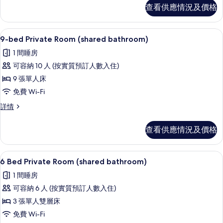
Room
查看供應情況及價格
bathroom)
(shared
的
bathroom)
詳
相
9-bed Private Room (shared bathr
載
6
情
9-bed Private Room (shared bathroom)
片
入
1 間睡房
所
可容納 10 人 (按實質預訂人數入住)
有
9 張單人床
9-
免費 Wi-Fi
bed
9-
詳情
Private
bed
Room
Private
查看供應情況及價格
(shared
Room
bathroom)
(shared
bathroom)
的
免費 Wi-Fi、床單
載
6
詳
6 Bed Private Room (shared bathroom)
相
入
情
1 間睡房
片
所
可容納 6 人 (按實質預訂人數入住)
有
3 張單人雙層床
6
免費 Wi-Fi
Bed