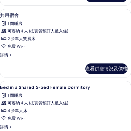
相
情
片
免費 Wi-Fi、床單
載
4
共用宿舍
入
1 間睡房
所
可容納 4 人 (按實質預訂人數入住)
有
2 張單人雙層床
共
免費 Wi-Fi
用
共
詳情
宿
用
舍
宿
查看供應情況及價格
舍
的
詳
相
情
Bed in a Shared 6-bed Female Dorm
載
4
Bed in a Shared 6-bed Female Dormitory
片
入
1 間睡房
所
可容納 4 人 (按實質預訂人數入住)
有
4 張單人床
Bed
免費 Wi-Fi
in
Bed
詳情
a