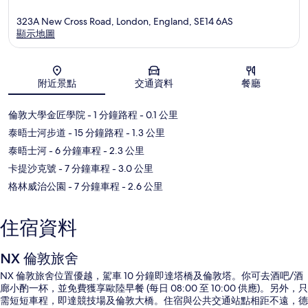
323A New Cross Road, London, England, SE14 6AS
顯示地圖
地圖
附近景點
交通資料
餐廳
倫敦大學金匠學院
- 1 分鐘路程
- 0.1 公里
泰晤士河步道
- 15 分鐘路程
- 1.3 公里
泰晤士河
- 6 分鐘車程
- 2.3 公里
卡提沙克號
- 7 分鐘車程
- 3.0 公里
格林威治公園
- 7 分鐘車程
- 2.6 公里
住宿資料
NX 倫敦旅舍
NX 倫敦旅舍位置優越，駕車 10 分鐘即達塔橋及倫敦塔。你可去酒吧/酒
廊小酌一杯，並免費獲享歐陸早餐 (每日 08:00 至 10:00 供應)。另外，只
需短短車程，即達競技場及倫敦大橋。住宿與公共交通站點相距不遠，德