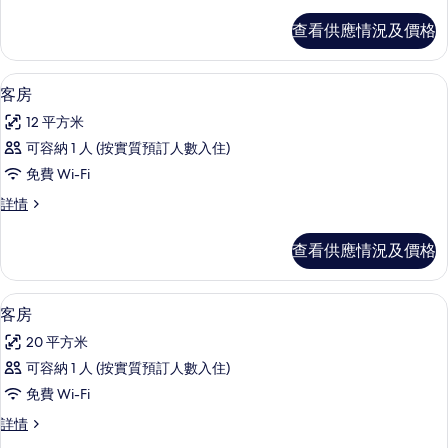
房
詳
查看供應情況及價格
情
免費 Wi-Fi、床單
載
2
客房
入
12 平方米
所
可容納 1 人 (按實質預訂人數入住)
有
免費 Wi-Fi
客
客
詳情
房
房
的
詳
查看供應情況及價格
情
相
片
免費 Wi-Fi、床單
載
2
客房
入
20 平方米
所
可容納 1 人 (按實質預訂人數入住)
有
免費 Wi-Fi
客
客
詳情
房
房