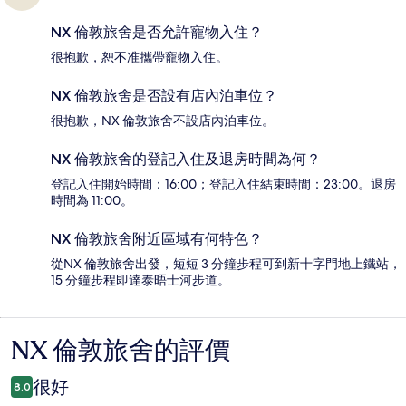
NX 倫敦旅舍是否允許寵物入住？
很抱歉，恕不准攜帶寵物入住。
NX 倫敦旅舍是否設有店內泊車位？
很抱歉，NX 倫敦旅舍不設店內泊車位。
NX 倫敦旅舍的登記入住及退房時間為何？
登記入住開始時間：16:00；登記入住結束時間：23:00。退房
時間為 11:00。
NX 倫敦旅舍附近區域有何特色？
從NX 倫敦旅舍出發，短短 3 分鐘步程可到新十字門地上鐵站，
15 分鐘步程即達泰晤士河步道。
NX 倫敦旅舍的評價
評
價
很好
8.0