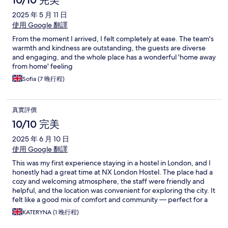
10/10 完美
2025 年 5 月 11 日
使用 Google 翻譯
From the moment I arrived, I felt completely at ease. The team's
warmth and kindness are outstanding, the guests are diverse
and engaging, and the whole place has a wonderful 'home away
from home' feeling
Sofia (7 晚行程)
真實評價
10/10 完美
2025 年 6 月 10 日
使用 Google 翻譯
This was my first experience staying in a hostel in London, and I
honestly had a great time at NX London Hostel. The place had a
cozy and welcoming atmosphere, the staff were friendly and
helpful, and the location was convenient for exploring the city. It
felt like a good mix of comfort and community — perfect for a
solo traveler like me. Definitely a memorable stay!
KATERYNA (1 晚行程)