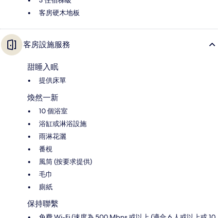
3 住宿梯級
客房硬木地板
客房設施服務
甜睡入眠
提供床單
煥然一新
10 個浴室
浴缸或淋浴設施
雨淋花灑
番梘
風筒 (按要求提供)
毛巾
廁紙
保持聯繫
免費 Wi-Fi (速度為 500 Mbps 或以上 (適合 6 人或以上或 10