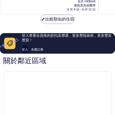
店
思
為
為
合共 HK$668
HK$556
南
連稅及其他費用
快
10
10
8 月 9 日 - 8 月 10 日
華
捷
分)，
分)，
克
酒
很
很
比較類似的住宿
店
好，
好，
克
1,014
3,393
蘭
則
則
弗
評
評
登入查看合資格的折扣及禮遇，更多歷險旅程，更多豐富
德
價
價
獎賞！
篇
篇
評
評
登入
免費註冊
價
價
關於鄰近區域