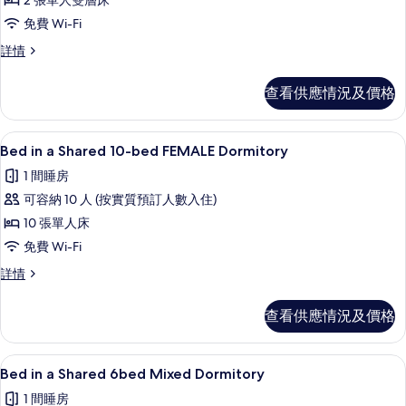
2 張單人雙層床
4
免費 Wi-Fi
Bed
4
詳情
Private
Bed
Room
Private
查看供應情況及價格
+
Room
Trundle
+
Trundle
(shared
Bed in a Shared 10-bed FEMALE Do
載
4
(shared
Bed in a Shared 10-bed FEMALE Dormitory
bathroom)
入
bathroom)
1 間睡房
的
詳
所
情
可容納 10 人 (按實質預訂人數入住)
相
有
10 張單人床
片
Bed
免費 Wi-Fi
in
Bed
詳情
a
in
Shared
a
查看供應情況及價格
10-
Shared
bed
10-
bed
FEMALE
Bed in a Shared 6bed Mixed Dormit
載
4
FEMALE
Bed in a Shared 6bed Mixed Dormitory
Dormitory
入
Dormitory
1 間睡房
的
詳