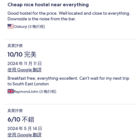
Cheap nice hostel near everything
Good hostel for the price. Well located and close to everything.
Downside is the noise from the bar.
Olatunji (3 晚行程)
真實評價
10/10 完美
2024 年 11 月 11 日
使用 Google 翻譯
Breakfast free, everything excellent. Can’t wait for my next trip
to South East London
RaymondJohn (3 晚行程)
真實評價
6/10 不錯
2024 年 5 月 14 日
使用 Google 翻譯