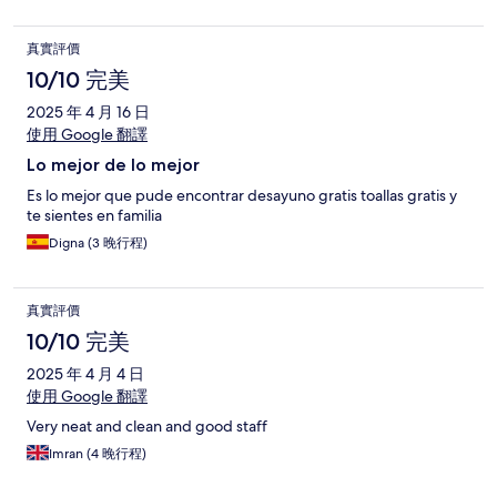
真實評價
10/10 完美
2025 年 4 月 16 日
使用 Google 翻譯
Lo mejor de lo mejor
Es lo mejor que pude encontrar desayuno gratis toallas gratis y
te sientes en familia
Digna (3 晚行程)
真實評價
10/10 完美
2025 年 4 月 4 日
使用 Google 翻譯
Very neat and clean and good staff
Imran (4 晚行程)