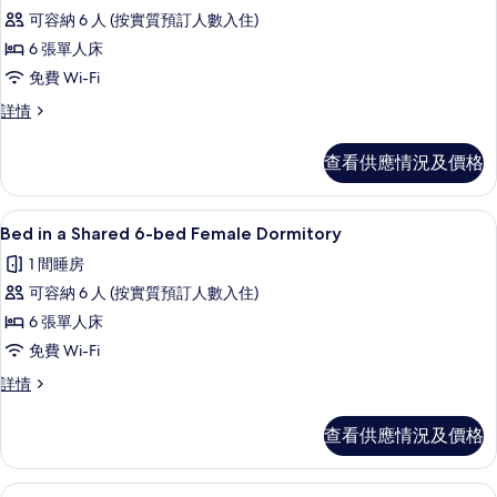
所
情
可容納 6 人 (按實質預訂人數入住)
相
有
6 張單人床
片
Bed
免費 Wi-Fi
in
Bed
詳情
a
in
Shared
a
查看供應情況及價格
6bed
Shared
Mixed
6bed
Mixed
Dormitory
Bed in a Shared 6-bed Female Dorm
載
4
Dormitory
Bed in a Shared 6-bed Female Dormitory
的
入
詳
1 間睡房
相
情
所
可容納 6 人 (按實質預訂人數入住)
片
有
6 張單人床
Bed
免費 Wi-Fi
in
Bed
詳情
a
in
Shared
a
查看供應情況及價格
6-
Shared
bed
6-
bed
Female
三人房 | 免費 Wi-Fi、床單
載