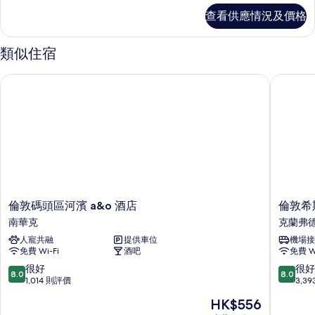
的
詳
查看供應情況及價格
情
相
片
類似住宿
倫敦碼頭區河濱 a&o 酒店
倫敦希斯
倫
倫
倫敦碼頭區河濱 a&o 酒店
倫敦希
敦
敦
南華克
克蘭弗
碼
希
人寵共融
提供車位
機場接
頭
斯
免費 Wi-Fi
酒吧
免費 Wi
區
路
河
中
8.0
8.0
很好
很好
8.0
8.0
濱
央
分
分
1,014 則評價
3,3
a&o
宜
(滿
(滿
現
HK$556
酒
必
分
分
售