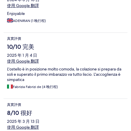
使用 Google 翻譯
Enjoyable
ADENIRAN (1 晚行程)
真實評價
10/10 完美
2025 年 1 月 4 日
使用 Google 翻譯
L'ostello è in posizione molto comoda, la colazione si prepara da
soli e superato il primo imbarazzo va tutto liscio. L'accoglienza è
simpatica
Fabrizia Fabrizi de (4 晚行程)
真實評價
8/10 很好
2025 年 3 月 13 日
使用 Google 翻譯