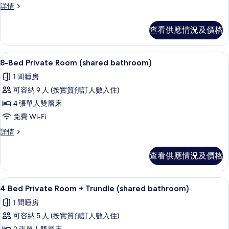
6
詳情
Private
Bed
Room
Private
查看供應情況及價格
(shared
Room
bathroom)
(shared
bathroom)
的
8-Bed Private Room (shared bathr
載
4
詳
8-Bed Private Room (shared bathroom)
相
入
情
1 間睡房
片
所
可容納 9 人 (按實質預訂人數入住)
有
4 張單人雙層床
8-
免費 Wi-Fi
Bed
8-
詳情
Private
Bed
Room
Private
查看供應情況及價格
(shared
Room
bathroom)
(shared
bathroom)
的
免費 Wi-Fi、床單
載
4
詳
4 Bed Private Room + Trundle (shared bathroom)
相
入
情
1 間睡房
片
所
可容納 5 人 (按實質預訂人數入住)
有