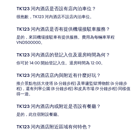
TK123 河內酒店是否設有店內泊車位？
很抱歉，TK123 河內酒店不設店內泊車位。
TK123 河內酒店是否有提供機場接駁車服務？
是的，來回機場接駁車有提供服務。費用為每輛車單程
VND500000。
TK123 河內酒店的登記入住及退房時間為何？
你可於 14:00 開始登記入住。退房時間為 12:00。
TK123 河內酒店店內與附近有什麼好玩？
推介景點包括大使塔 (6 分鐘步程) 及華廬監獄博物館 (6 分鐘步
程)，還有列寧公園 (8 分鐘步程) 和皮具市場 (9 分鐘步程) 同樣值
得一遊。
TK123 河內酒店內或附近是否設有餐廳？
是的，此住宿附設餐廳。
TK123 河內酒店附近區域有何特色？