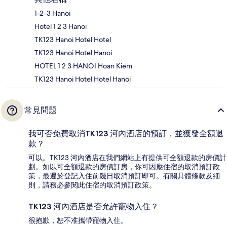
1-2-3 Hanoi
Hotel 1 2 3 Hanoi
TK123 Hanoi Hotel Hotel
TK123 Hanoi Hotel Hanoi
HOTEL 1 2 3 HANOI Hoan Kiem
TK123 Hanoi Hotel Hotel Hanoi
常見問題
我可否免費取消TK123 河內酒店的預訂，並獲發全額退
款？
可以。TK123 河內酒店在我們網站上有提供可全額退款的房價計
劃。如以可全額退款的房價訂房，你可因應住宿的取消預訂政
策，最遲於登記入住前幾日取消預訂即可。有關具體條款及細
則，請務必參閱此住宿的取消預訂政策。
TK123 河內酒店是否允許寵物入住？
很抱歉，恕不准攜帶寵物入住。