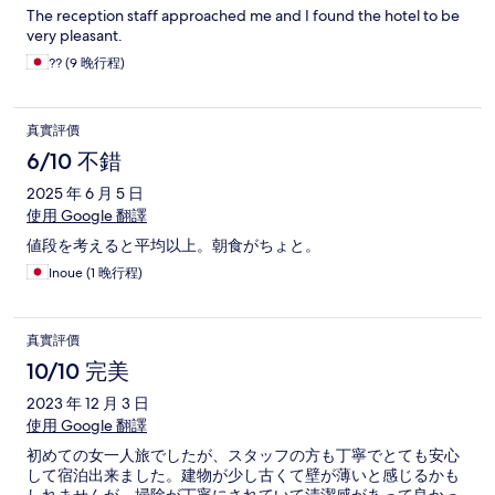
The reception staff approached me and I found the hotel to be
very pleasant.
?? (9 晚行程)
真實評價
6/10 不錯
2025 年 6 月 5 日
使用 Google 翻譯
値段を考えると平均以上。朝食がちょと。
Inoue (1 晚行程)
真實評價
10/10 完美
2023 年 12 月 3 日
使用 Google 翻譯
初めての女一人旅でしたが、スタッフの方も丁寧でとても安心
して宿泊出来ました。建物が少し古くて壁が薄いと感じるかも