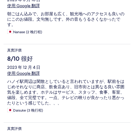
使用 Google 翻譯
朝ごはん込みで、お部屋も広く、観光地へのアクセスも良いの
にこのお値段。文句無しです。外の音もうるさくなかったで
す。
Nanase (2 晚行程)
真實評價
8/10 很好
2023 年 12 月 4 日
使用 Google 翻譯
ハノイ駅周辺は閑散としていると言われていますが、駅前をは
じめそれなりに商店、飲食店あり、旧市街とは異なる良い雰囲
気を楽しめます。ホテルはサービス、スタッフ、食事、客室、
値段、全て完璧です。一点、テレビの映りが良かったり悪かっ
たりという感じでした、、、
Daisuke (3 晚行程)
真實評價