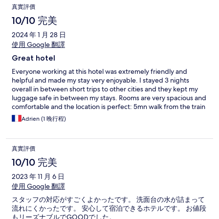
真實評價
10/10 完美
2024 年 1 月 28 日
使用 Google 翻譯
Great hotel
Everyone working at this hotel was extremely friendly and
helpful and made my stay very enjoyable. I stayed 3 nights
overall in between short trips to other cities and they kept my
luggage safe in between my stays. Rooms are very spacious and
comfortable and the location is perfect: 5mn walk from the train
station/airport bus stop 86. And walking distance from old
Adrien (1 晚行程)
quarter too while quiet.
真實評價
10/10 完美
2023 年 11 月 6 日
使用 Google 翻譯
スタッフの対応がすごくよかったです。 洗面台の水が詰まって
流れにくかったです。 安心して宿泊できるホテルです。 お値段
もリーズナブルでGOODでした。