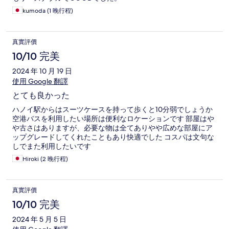
kumoda (1 晚行程)
真實評價
10/10 完美
2024 年 10 月 19 日
使用 Google 翻譯
とても良かった
ハノイ駅からはスーツケースを持って歩くと10分弱でしょうか
空港バスを利用したい場所は便利なロケーションです 部屋はや
や古さはありますが、必要な物は全てありやや広めな部屋にア
ップグレードしてくれたこともあり快適でした コスパは文句な
しでまた利用したいです
Hiroki (2 晚行程)
真實評價
10/10 完美
2024 年 5 月 5 日