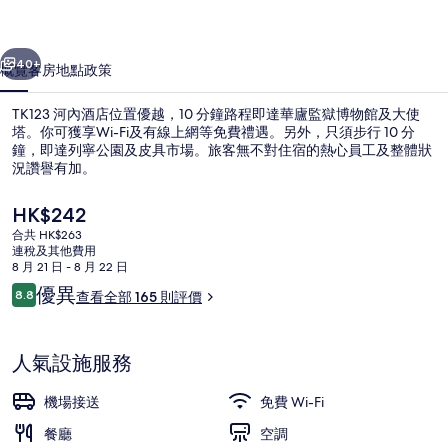
片
一個
下一個
集
40+
概覽
客房
地點
政策
TK123 河內酒店位置優越，10 分鐘路程即達華廬監獄博物館及大使
塔。你可獲享Wi-Fi及有線上網等免費禮遇。另外，只須步行 10 分
鐘，即達列寧公園及皮具市場。旅客無不對住宿的熱心員工及整體狀
況讚譽有加。
現
HK$242
價
合共 HK$263
HK$242
連稅及其他費用
8 月 21 日 - 8 月 22 日
住宿正面
評
優異
8.8
查看全部 165 則評價
8.8 分，滿分 10 分，
價
人氣設施服務
機場接送
免費 Wi-Fi
餐廳
空調