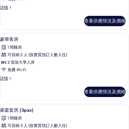
套
普
詳情
房
通
的
套
查看供應情況及價格
房
相
詳
片
情
豪華客房 | 迷你吧、房內夾萬、書桌、
載
5
豪華客房
入
1 間睡房
所
可容納 2 人 (按實質預訂人數入住)
有
2 張加大單人床
豪
免費 Wi-Fi
華
豪
詳情
客
華
房
客
查看供應情況及價格
房
的
詳
相
情
家庭套房 (3pax) | 迷你吧、房內夾
載
3
家庭套房 (3pax)
片
入
1 間睡房
所
可容納 3 人 (按實質預訂人數入住)