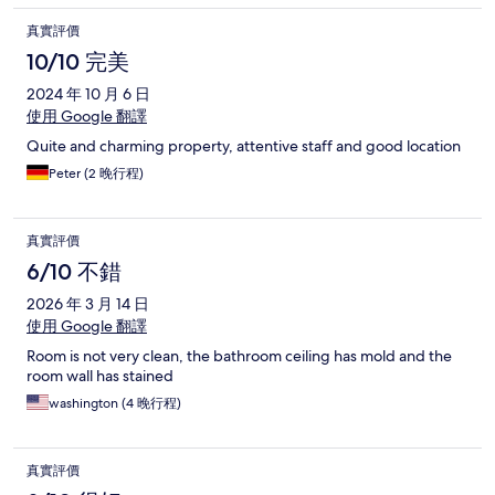
真實評價
10/10 完美
2024 年 10 月 6 日
使用 Google 翻譯
Quite and charming property, attentive staff and good location
Peter (2 晚行程)
真實評價
6/10 不錯
2026 年 3 月 14 日
使用 Google 翻譯
Room is not very clean, the bathroom ceiling has mold and the
room wall has stained
washington (4 晚行程)
真實評價