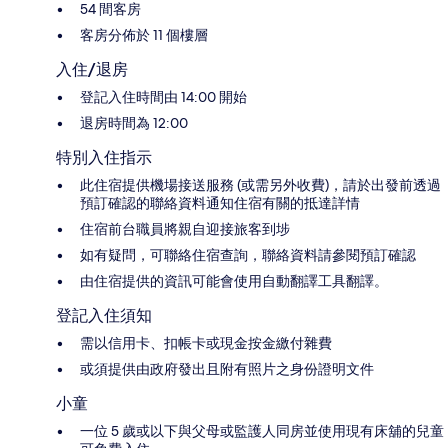
54 間客房
客房分佈於 11 個樓層
入住/退房
登記入住時間由 14:00 開始
退房時間為 12:00
特別入住指示
此住宿提供機場接送服務 (或需另外收費)，請於出發前透過
預訂確認的聯絡資料通知住宿有關的抵達詳情
住宿前台職員將親自迎接旅客到埗
如有疑問，可聯絡住宿查詢，聯絡資料請參閱預訂確認
由住宿提供的資訊可能會使用自動翻譯工具翻譯。
登記入住須知
需以信用卡、扣帳卡或現金按金繳付雜費
或須提供由政府發出且附有照片之身份證明文件
小童
一位 5 歲或以下與父母或監護人同房並使用現有床舖的兒童