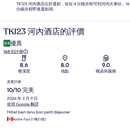
TK123 河內酒店位於還劍，短短 4 分鐘步程可到河內火車站，16
分鐘步程即達還劍湖。
TK123 河內酒店的評價
評
價
優異
8.8
165 則評價
8.6
8.0
9.0
整潔度
地點
職員與服務
評
真實評價
價
10/10 完美
2026 年 3 月 9 日
使用 Google 翻譯
Hôtel bien tenu bon petit déjeuner
Andre Paul (1 晚行程)