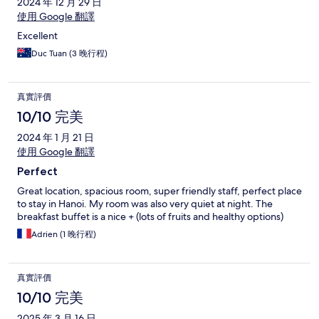
2024 年 12 月 29 日
使用 Google 翻譯
Excellent
Duc Tuan (3 晚行程)
真實評價
10/10 完美
2024 年 1 月 21 日
使用 Google 翻譯
Perfect
Great location, spacious room, super friendly staff, perfect place
to stay in Hanoi. My room was also very quiet at night. The
breakfast buffet is a nice + (lots of fruits and healthy options)
Adrien (1 晚行程)
真實評價
10/10 完美
2025 年 3 月 16 日