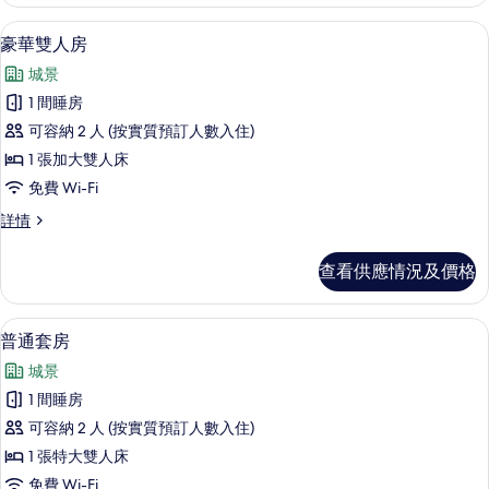
詳
相
情
豪華雙人房 | 迷你吧、房內夾萬、書桌
載
7
豪華雙人房
片
入
城景
所
1 間睡房
有
可容納 2 人 (按實質預訂人數入住)
豪
1 張加大雙人床
華
免費 Wi-Fi
雙
豪
詳情
人
華
房
雙
查看供應情況及價格
人
的
房
相
詳
普通套房 | 迷你吧、房內夾萬、書桌、
載
7
情
普通套房
片
入
城景
所
1 間睡房
有
可容納 2 人 (按實質預訂人數入住)
普
1 張特大雙人床
通
免費 Wi-Fi