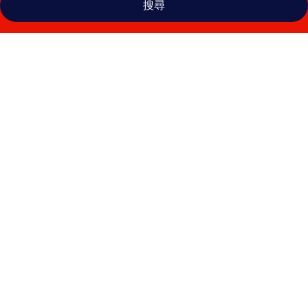
搜尋
TK123
河
內
酒
店
相