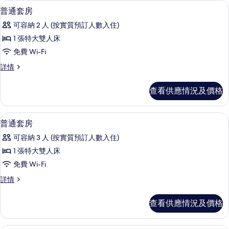
高級寢具、Select Comfort 床墊、
載
5
普通套房
相
入
片
可容納 2 人 (按實質預訂人數入住)
所
1 張特大雙人床
有
免費 Wi-Fi
普
普
詳情
通
通
套
套
查看供應情況及價格
房
房
詳
的
情
高級寢具、Select Comfort 床墊、
載
5
普通套房
相
入
片
可容納 3 人 (按實質預訂人數入住)
所
1 張特大雙人床
有
免費 Wi-Fi
普
普
詳情
通
通
套
套
查看供應情況及價格
房
房
詳
的
情
高級寢具、Select Comfort 床墊、