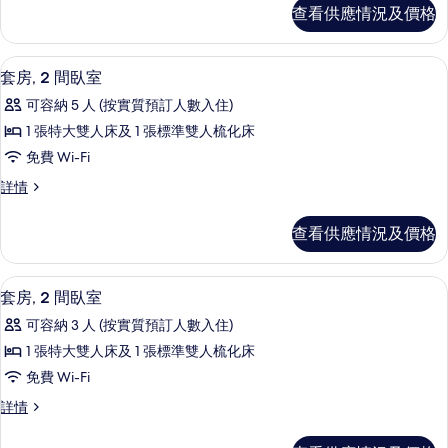
2
2
查看供應情況及價格
間
間
臥
臥
室
高級寢具、Select Comfort 床墊、
載
4
詳
室
套房, 2 間臥室
入
情
的
可容納 5 人 (按實質預訂人數入住)
所
相
1 張特大雙人床及 1 張標準雙人梳化床
有
片
免費 Wi-Fi
套
套
詳情
房,
房,
2
2
查看供應情況及價格
間
間
臥
臥
室
高級寢具、Select Comfort 床墊、
載
4
詳
室
套房, 2 間臥室
入
情
的
可容納 3 人 (按實質預訂人數入住)
所
相
1 張特大雙人床及 1 張標準雙人梳化床
有
片
免費 Wi-Fi
套
套
詳情
房,
房,
2
2