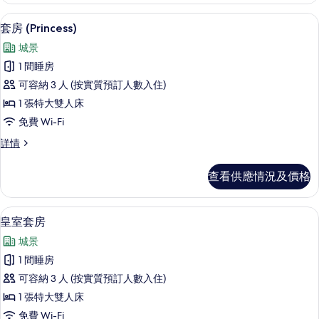
高級寢具、Select Comfort 床墊、
載
8
套房 (Princess)
入
城景
所
1 間睡房
有
可容納 3 人 (按實質預訂人數入住)
套
1 張特大雙人床
房
免費 Wi-Fi
(Princess)
套
詳情
的
房
相
(Princess)
查看供應情況及價格
詳
片
情
高級寢具、Select Comfort 床墊、
載
8
皇室套房
入
城景
所
1 間睡房
有
可容納 3 人 (按實質預訂人數入住)
皇
1 張特大雙人床
室
免費 Wi-Fi