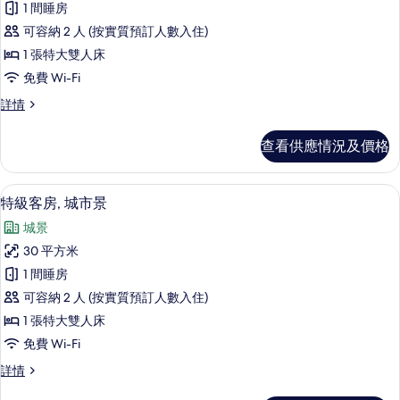
1 間睡房
豪
可容納 2 人 (按實質預訂人數入住)
華
1 張特大雙人床
客
免費 Wi-Fi
房,
豪
詳情
城
華
市
客
查看供應情況及價格
房,
景
城
的
市
高級寢具、Select Comfort 床墊、
載
6
景
特級客房, 城市景
相
入
詳
片
城景
情
所
30 平方米
有
1 間睡房
特
可容納 2 人 (按實質預訂人數入住)
級
1 張特大雙人床
客
免費 Wi-Fi
房,
特
詳情
城
級