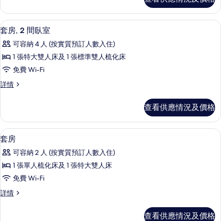
間
間
臥
臥
室
高級寢具、Select Comfort 床墊、
載
4
詳
室
套房, 2 間臥室
入
情
的
可容納 4 人 (按實質預訂人數入住)
所
相
1 張特大雙人床及 1 張標準雙人梳化床
有
片
免費 Wi-Fi
套
套
詳情
房,
房,
2
2
查看供應情況及價格
間
間
臥
臥
室
高級寢具、Select Comfort 床墊、
載
8
詳
室
套房
入
情
的
可容納 2 人 (按實質預訂人數入住)
所
相
1 張單人梳化床及 1 張特大雙人床
有
片
免費 Wi-Fi
套
套
詳情
房
房
的
詳
查看供應情況及價格
情