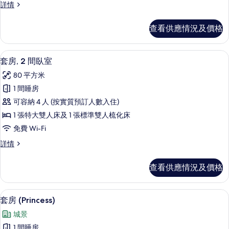
套
詳情
間
房,
臥
2
查看供應情況及價格
間
室
臥
的
室
高級寢具、Select Comfort 床墊、
載
12
詳
相
套房, 2 間臥室
入
情
片
80 平方米
所
1 間睡房
有
可容納 4 人 (按實質預訂人數入住)
套
1 張特大雙人床及 1 張標準雙人梳化床
房,
免費 Wi-Fi
2
套
詳情
間
房,
臥
2
查看供應情況及價格
間
室
臥
的
室
高級寢具、Select Comfort 床墊、
載
8
詳
相
套房 (Princess)
入
情
片
城景
所
1 間睡房