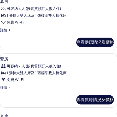
4
套房
入
可容納 4 人 (按實質預訂人數入住)
所
1 張特大雙人床及 1 張標準雙人梳化床
有
免費 Wi-Fi
套
套
詳情
房
房
的
詳
查看供應情況及價格
情
相
片
高級寢具、Select Comfort 床墊、
載
6
套房
入
可容納 2 人 (按實質預訂人數入住)
所
1 張特大雙人床及 1 張標準雙人梳化床
有
免費 Wi-Fi
套
套
詳情
房
房
的
詳
查看供應情況及價格
情
相
片
高級寢具、Select Comfort 床墊、
載
4
套房