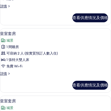
套
皇
詳情
房
室
的
套
查看供應情況及價格
房
相
詳
片
情
高級寢具、Select Comfort 床墊、
載
6
皇室套房
入
城景
所
1 間睡房
有
可容納 2 人 (按實質預訂人數入住)
皇
1 張特大雙人床
室
免費 Wi-Fi
套
皇
詳情
房
室
的
套
查看供應情況及價格
房
相
詳
片
情
高級寢具、Select Comfort 床墊、
載
7
皇室套房
入
城景