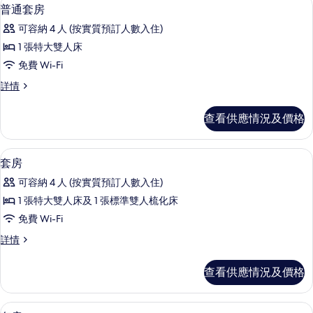
載
5
普通套房
相
入
片
可容納 4 人 (按實質預訂人數入住)
所
1 張特大雙人床
有
免費 Wi-Fi
普
普
詳情
通
通
套
套
查看供應情況及價格
房
房
詳
的
情
高級寢具、Select Comfort 床墊、
載
4
套房
相
入
片
可容納 4 人 (按實質預訂人數入住)
所
1 張特大雙人床及 1 張標準雙人梳化床
有
免費 Wi-Fi
套
套
詳情
房
房
的
詳
查看供應情況及價格
情
相
片
高級寢具、Select Comfort 床墊、
載