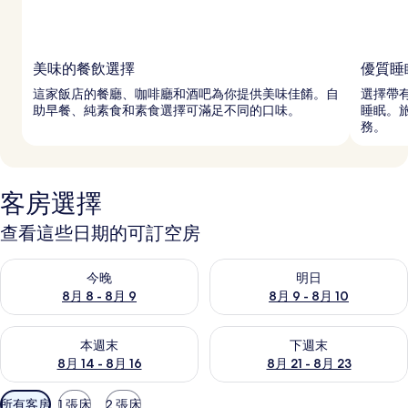
美味的餐飲選擇
優質睡
這家飯店的餐廳、咖啡廳和酒吧為你提供美味佳餚。自
選擇帶
助早餐、純素食和素食選擇可滿足不同的口味。
睡眠。旅
務。
客房選擇
查看這些日期的可訂空房
查看今晚 8月 8 - 8月 9的可訂空房
查看明日 8月 9 - 8月 10的可
今晚
明日
8月 8 - 8月 9
8月 9 - 8月 10
查看本週末 8月 14 - 8月 16的可訂空房
查看下週末 8月 21 - 8月 23
本週末
下週末
8月 14 - 8月 16
8月 21 - 8月 23
可
所有客房
1 張床
2 張床