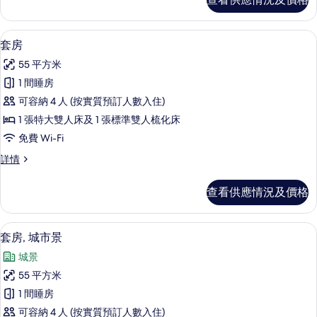
詳
的
情
相
高級寢具、Select Comfort 床墊、
載
13
套房
片
入
55 平方米
所
1 間睡房
有
可容納 4 人 (按實質預訂人數入住)
套
1 張特大雙人床及 1 張標準雙人梳化床
房
免費 Wi-Fi
的
套
詳情
相
房
片
詳
查看供應情況及價格
情
高級寢具、Select Comfort 床墊、
載
13
套房, 城市景
入
城景
所
55 平方米
有
1 間睡房
套
可容納 4 人 (按實質預訂人數入住)