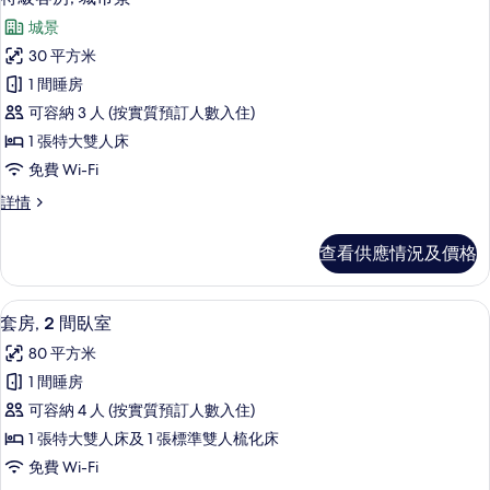
入
城景
所
30 平方米
有
1 間睡房
特
可容納 3 人 (按實質預訂人數入住)
級
1 張特大雙人床
客
免費 Wi-Fi
房,
特
詳情
城
級
市
客
查看供應情況及價格
房,
景
城
的
市
高級寢具、Select Comfort 床墊、
載
11
景
套房, 2 間臥室
相
入
詳
片
80 平方米
情
所
1 間睡房
有
可容納 4 人 (按實質預訂人數入住)
套
1 張特大雙人床及 1 張標準雙人梳化床
房,
免費 Wi-Fi
2