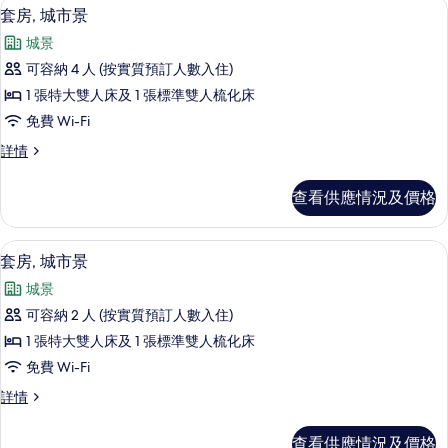
高級寢具、Select Comfort 床墊、
載
5
情
套房, 城市景
相
入
片
城景
所
可容納 4 人 (按實質預訂人數入住)
有
1 張特大雙人床及 1 張標準雙人梳化床
套
免費 Wi-Fi
房,
套
詳情
城
房,
市
城
查看供應情況及價格
市
景
景
的
詳
高級寢具、Select Comfort 床墊、
載
5
情
套房, 城市景
相
入
片
城景
所
可容納 2 人 (按實質預訂人數入住)
有
1 張特大雙人床及 1 張標準雙人梳化床
套
免費 Wi-Fi
房,
套
詳情
城
房,
市
城
查看供應情況及價格