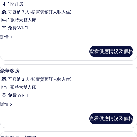
所
1 間睡房
有
可容納 3 人 (按實質預訂人數入住)
皇
1 張特大雙人床
室
免費 Wi-Fi
套
皇
詳情
房
室
的
套
查看供應情況及價格
房
相
詳
片
情
高級寢具、Select Comfort 床墊、
載
4
豪華客房
入
可容納 2 人 (按實質預訂人數入住)
所
1 張特大雙人床
有
免費 Wi-Fi
豪
豪
詳情
華
華
客
客
查看供應情況及價格
房
房
詳
的
情
高級寢具、Select Comfort 床墊、
載
6