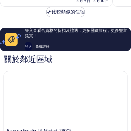
8 月 9 日 - 8 月 10 日
中
克
分)，
分)，
心
洛
完
卓
比較類似的住宿
亞-
美，
越，
阿
5,140
1,005
圭
則
則
耶
評
評
登入查看合資格的折扣及禮遇，更多歷險旅程，更多豐富
斯
價
價
獎賞！
篇
篇
評
評
登入
免費註冊
價
價
關於鄰近區域
Plaza de España, 18, Madrid, 28008