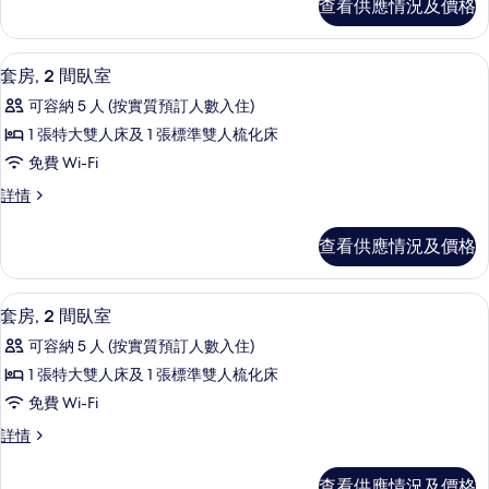
查看供應情況及價格
間
間
臥
臥
室
高級寢具、Select Comfort 床墊、
載
4
詳
室
套房, 2 間臥室
入
情
的
可容納 5 人 (按實質預訂人數入住)
所
相
1 張特大雙人床及 1 張標準雙人梳化床
有
片
免費 Wi-Fi
套
套
詳情
房,
房,
2
2
查看供應情況及價格
間
間
臥
臥
室
高級寢具、Select Comfort 床墊、
載
4
詳
室
套房, 2 間臥室
入
情
的
可容納 5 人 (按實質預訂人數入住)
所
相
1 張特大雙人床及 1 張標準雙人梳化床
有
片
免費 Wi-Fi
套
套
詳情
房,
房,
2
2
查看供應情況及價格