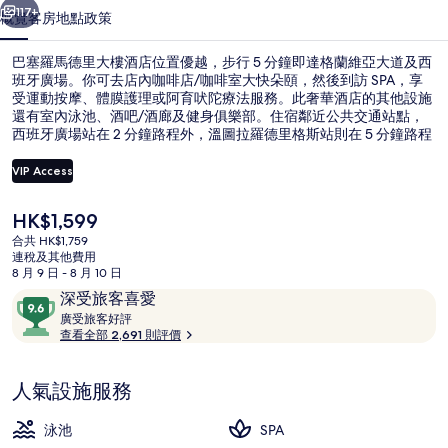
樓
117+
概覽
客房
地點
政策
酒
巴塞羅馬德里大樓酒店位置優越，步行 5 分鐘即達格蘭維亞大道及西
店
班牙廣場。你可去店內咖啡店/咖啡室大快朵頤，然後到訪 SPA，享
受運動按摩、體膜護理或阿育吠陀療法服務。此奢華酒店的其他設施
相
還有室內泳池、酒吧/酒廊及健身俱樂部。住宿鄰近公共交通站點，
片
西班牙廣場站在 2 分鐘路程外，溫圖拉羅德里格斯站則在 5 分鐘路程
外；而其中心位置及觀光特色亦深受旅客喜愛。
集
VIP Access
現
HK$1,599
室內泳池；躺椅
價
合共 HK$1,759
HK$1,599
連稅及其他費用
8 月 9 日 - 8 月 10 日
評
9.6
深受旅客喜愛
價
廣
分
廣受旅客好評
受
查看全部 2,691 則評價
(滿
旅
分
客
為
人氣設施服務
好
10
評
分)，
泳池
SPA