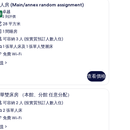
ssignment) | 房內夾萬、手提電腦工作空間、隔音、熨斗/熨衫板
三人房 (Main/annex random assign
載
7
andom
人房 (Main/annex random assignment)
相
入
signment)
卓越
片
0
9.0 分，滿分 10 分
所
(2
2 則評價
則
有
28 平方米
評
三
1 間睡房
價)
人
可容納 3 人 (按實質預訂人數入住)
房
1 張單人床及 1 張單人雙層床
Main/annex
免費 Wi-Fi
andom
情
ssignment)
的
查看價格
ain/annex
相
andom
signment)
片
熨斗/熨衫板
房內夾萬、手提電腦工作空間、隔音、熨斗/熨
載
10
華雙床房 （本館、分館 任意分配）
入
可容納 2 人 (按實質預訂人數入住)
所
2 張單人床
有
免費 Wi-Fi
奢
情
華