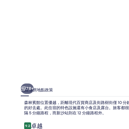
片
集
78+
概覽
客房
地點
政策
森林賓館位置優越，距離現代百貨商店及街路樹街僅 10 
的好去處。此住宿的特色設施還有小食店及露台。旅客都很
隔 5 分鐘路程，而新沙站則在 12 分鐘路程外。
評
卓越
9.2
9.2 分，滿分 10 分，