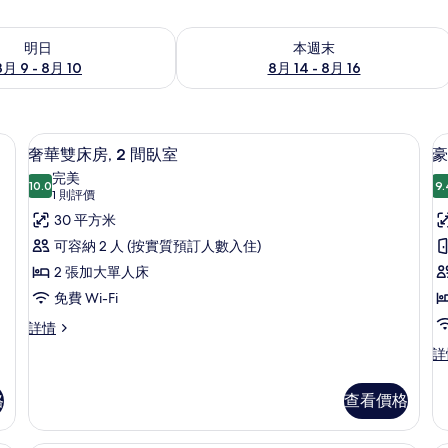
 - 8月 10的可訂空房
查看本週末 8月 14 - 8月 16的可訂空房
明日
本週末
8月 9 - 8月 10
8月 14 - 8月 16
隔音、熨斗/熨衫板
奢華雙床房, 2 間臥室 | 房內夾萬、
載
9
奢華雙床房, 2 間臥室
豪
入
完美
10.0
9.
10.0 分，滿分 10 分
所
(1
1 則評價
則
有
30 平方米
評
奢
可容納 2 人 (按實質預訂人數入住)
價)
華
2 張加大單人床
雙
免費 Wi-Fi
床
奢
詳情
華
房,
豪
詳
雙
華
2
(
床
雙
r
間
房,
格
查看價格
床
2
a
臥
房
間
(M