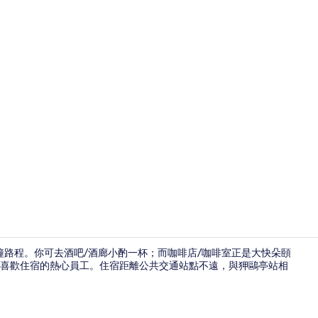
雙床房 (Mai
分鐘路程。你可去酒吧/酒廊小酌一杯；而咖啡店/咖啡室正是大快朵頤
喜歡住宿的熱心員工。住宿距離公共交通站點不遠，與狎鷗亭站相
入口