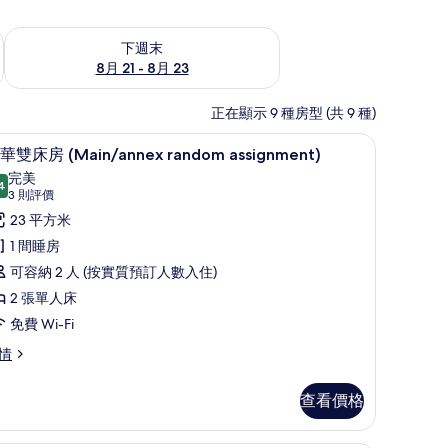
查看下週末 8月 21 - 8月 23的可訂空房
下週末
8月 21 - 8月 23
正在顯示 9 種房型 (共 9 種)
手提電腦工作空間、隔音、熨斗/熨衫板
豪華雙床房 (Main/annex random assi
載
14
華雙床房 (Main/annex random assignment)
入
完美
4
9.4 分，滿分 10 分
所
(3
3 則評價
則
有
23 平方米
評
豪
1 間睡房
價)
華
可容納 2 人 (按實質預訂人數入住)
雙
2 張單人床
床
免費 Wi-Fi
房
情
Main/annex
andom
查看價格
ssignment)
ain/annex
的