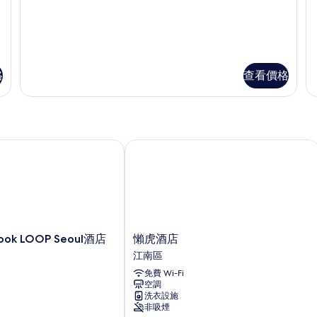
華
華
雙
雙
雙
床
床
床
房
房
房
（本
（
館、
館
（本
格
查看價格
分
分
館、
館
館
任
任
分
意
意
館
分
分
配）
配
任
 LOOP Seoul酒店
懶虎酒店
詳
詳
意
情
情
分
配）
的
相
懶
k LOOP Seoul酒店
懶虎酒店
虎
片
江南區
酒
免費 Wi-Fi
店
空調
江
洗衣設施
南
非吸煙
區