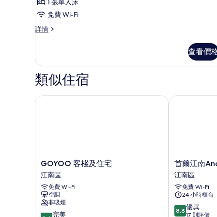
1 張單人床
共
免費 Wi-Fi
用
基
詳情
宿
本
共
舍,
查看價
用
僅
宿
舍,
限
類似住宿
僅
女
限
女
士
GOYOO 客棧及住宅
首爾江南Anook
士
(Main/annex
(Main/annex
random
random
assignment)
assignment)
詳
的
情
相
GOYOO
首
GOYOO 客棧及住宅
首爾江南Anoo
片
客
爾
江南區
江南區
棧
江
免費 Wi-Fi
免費 Wi-Fi
及
南
空調
24 小時櫃台
住
Anook
非吸煙
宅
LOOP
8.8
優異
8.8
9.4
江
完美
Seoul
分
17 則評價