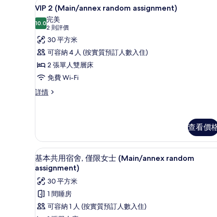
房內夾萬、手提電腦工作空間、
載
的
4
VIP 2 (Main/annex random assignment)
入
相
完美
10.0
10.0 分，滿分 10 分
所
(2
片
2 則評價
則
有
30 平方米
評
VIP
可容納 4 人 (按實質預訂人數入住)
價)
2
2 張單人雙層床
(Main/annex
免費 Wi-Fi
random
VIP
詳情
assignment)
2
的
(Main/annex
random
相
assignment)
查看價
片
詳
情
基本共用宿舍, 僅限女士 (Main/a
載
6
基本共用宿舍, 僅限女士 (Main/annex random
入
assignment)
所
30 平方米
有
1 間睡房
基
可容納 1 人 (按實質預訂人數入住)
本