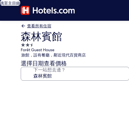
跳至主目錄
查看所有住宿
森林賓館
2.5
Forêt Guest House
星
旅館，設有餐廳，鄰近現代百貨商店
級
選擇日期查看價格
住
下一站想去邊？
宿
森
林
賓
館
相