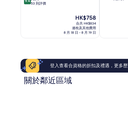
9.4
分
南
53 則評價
酒
(滿
(滿
區
店
分
分
江
為
現
HK$758
為
南
10
售
合共 HK$834
10
區
分)，
HK$758
連稅及其他費用
分)，
優
8 月 18 日 - 8 月 19 日
完
異，
美，
17
53
則
則
評
評
價
價
篇
篇
登入查看合資格的折扣及禮遇，更多歷
評
評
價
價
關於鄰近區域