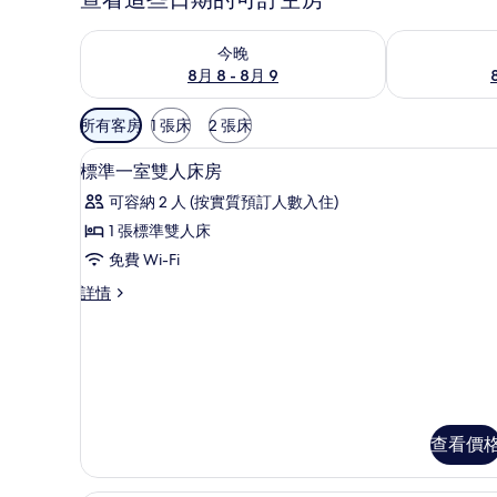
查看今晚 8月 8 - 8月 9的可訂空房
查看明日 8月 9
今晚
8月 8 - 8月 9
可
所有客房
1 張床
2 張床
用
房內夾萬、手提電腦工作空間、
載
嘅
3
標準一室雙人床房
入
客
可容納 2 人 (按實質預訂人數入住)
房
所
1 張標準雙人床
篩
有
免費 Wi-Fi
選
標
條
標
詳情
準
件
準
一
一
室
室
雙
雙
人
床
人
房
查看價
床
詳
情
房