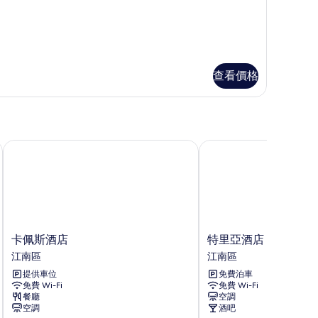
雙
床
房
本
、
（本
查看價格
館、
分
館
）
任
卡佩斯酒店
特里亞酒店
意
分
配）
的
相
卡
特
卡佩斯酒店
特里亞酒店
佩
里
片
江南區
江南區
斯
亞
提供車位
免費泊車
酒
酒
免費 Wi-Fi
免費 Wi-Fi
店
店
餐廳
空調
江
江
空調
酒吧
南
南