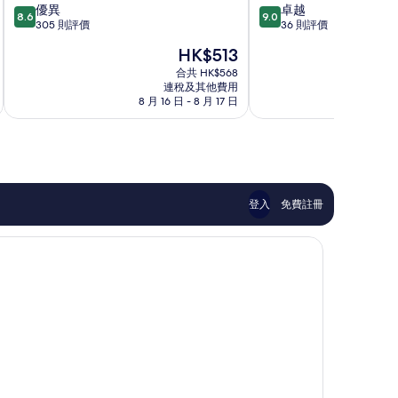
8.6
9.0
優異
卓越
區
區
8.6
9.0
分
分
305 則評價
36 則評價
(滿
(滿
現
HK$513
分
分
售
為
為
合共 HK$568
HK$513
連稅及其他費用
10
10
8 月 16 日 - 8 月 17 日
8 月
分)，
分)，
優
卓
異，
越，
305
36
則
則
評
評
價
價
登入
免費註冊
篇
篇
評
評
價
價