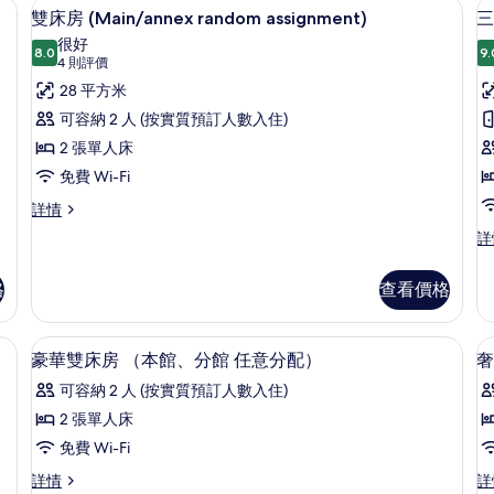
隔音、熨斗/熨衫板
室
雙床房 (Main/annex random a
載
臥
14
r
雙床房 (Main/annex random assignment)
三
室
的
入
as
很好
詳
8.0
詳
9.
相
8.0 分，滿分 10 分
所
(4
4 則評價
情
情
則
片
有
28 平方米
評
雙
可容納 2 人 (按實質預訂人數入住)
價)
床
2 張單人床
房
免費 Wi-Fi
(Main/annex
(
雙
詳情
床
random
r
三
詳
房
assignment)
a
人
(Main/annex
房
的
random
格
查看價格
(M
assignment)
相
r
詳
as
片
nnex random assignment) | 浴室 | 淋浴設備、免費梳洗用品、風筒、拖鞋
房內夾萬、手提電腦工作空間、隔音、
載
情
6
詳
豪華雙床房 （本館、分館 任意分配）
奢
入
情
可容納 2 人 (按實質預訂人數入住)
所
2 張單人床
有
免費 Wi-Fi
豪
豪
奢
詳情
詳
華