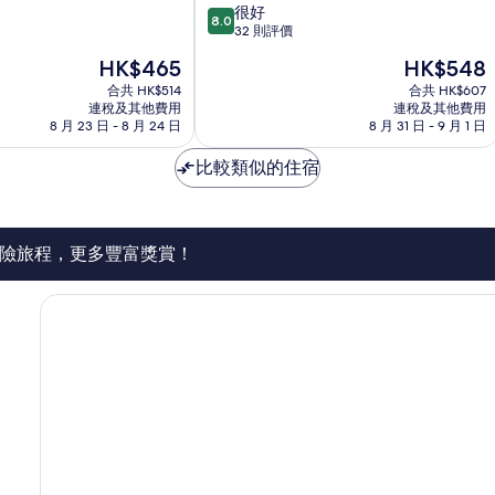
8.0
很好
8.0
分
32 則評價
(滿
現
現
HK$465
HK$548
分
售
售
為
合共 HK$514
合共 HK$607
HK$465
HK$548
連稅及其他費用
連稅及其他費用
10
8 月 23 日 - 8 月 24 日
8 月 31 日 - 9 月 1 日
分)，
很
比較類似的住宿
好，
32
則
評
價
險旅程，更多豐富獎賞！
篇
評
價