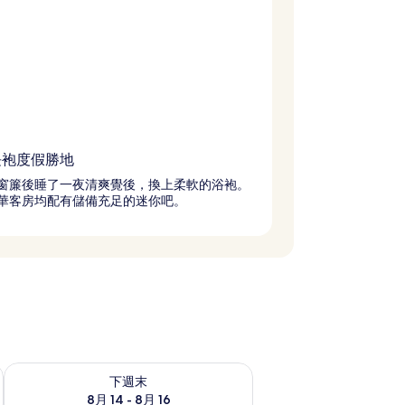
長袍度假勝地
窗簾後睡了一夜清爽覺後，換上柔軟的浴袍。
華客房均配有儲備充足的迷你吧。
查看下週末 8月 14 - 8月 16的可訂空房
下週末
8月 14 - 8月 16