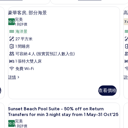
 迷你吧、房內夾萬、遮光窗簾/窗簾、熨斗/熨衫板
豪華客房, 部分海景 | 客房景觀
載
3
豪華客房, 部分海景
高
入
完美
10.0
7.
10.0 分，滿分 10 分
所
(1
1 則評價
則
有
海洋景
評
豪
27 平方米
價)
華
1 間睡房
客
可容納 4 人 (按實質預訂人數入住)
房,
1 張特大雙人床
房
部
免費 Wi-Fi
分
台
豪
高
詳情
詳
華
級
海
客
客
格
查看價格
景
房,
房,
部
露
的
分
台,
Sunset Beach Pool Suite - 50% o
載
相
6
海
部
Sunset Beach Pool Suite - 50% off on Return
入
景
分
片
Transfers for min 3 night stay from 1 May-31 Oct'25
詳
海
所
完美
情
景
10.0
10.0 分，滿分 10 分
(1
1 則評價