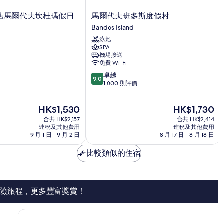
馬
酒店馬爾代夫坎杜瑪假日
馬爾代夫班多斯度假村
爾
Bandos Island
代
泳池
夫
SPA
班
機場接送
多
免費 Wi-Fi
斯
9.0
卓越
度
9.0
分
1,000 則評價
假
(滿
村
分
Bandos
現
現
HK$1,530
HK$1,730
為
Island
售
售
10
合共 HK$2,157
合共 HK$2,414
HK$1,530
HK$1,730
分)，
連稅及其他費用
連稅及其他費用
9 月 1 日 - 9 月 2 日
8 月 17 日 - 8 月 18 日
卓
越，
比較類似的住宿
1,000
則
評
價
篇
險旅程，更多豐富獎賞！
評
價