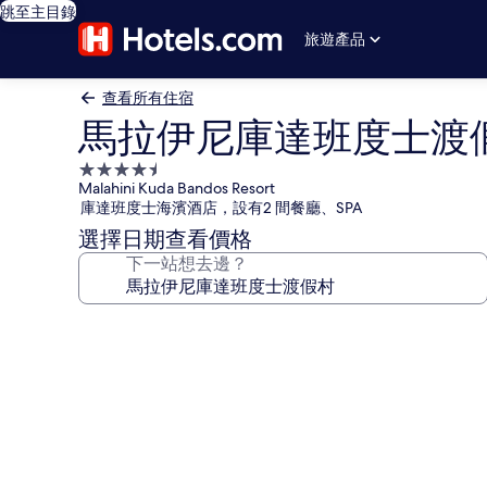
跳至主目錄
旅遊產品
查看所有住宿
馬拉伊尼庫達班度士渡
4.5
Malahini Kuda Bandos Resort
星
庫達班度士海濱酒店，設有2 間餐廳、SPA
級
選擇日期查看價格
住
下一站想去邊？
宿
馬
拉
伊
尼
庫