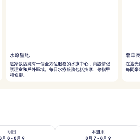
水療聖地
奢華
這家飯店擁有一個全方位服務的水療中心，內設情侶
在遮光
護理室和戶外區域。每日水療服務包括按摩、修指甲
每間豪
和修腳。
8 - 8月 9的可訂空房
查看本週末 8月 7 - 8月 9的可訂空房
明日
本週末
8月 8 - 8月 9
8月 7 - 8月 9