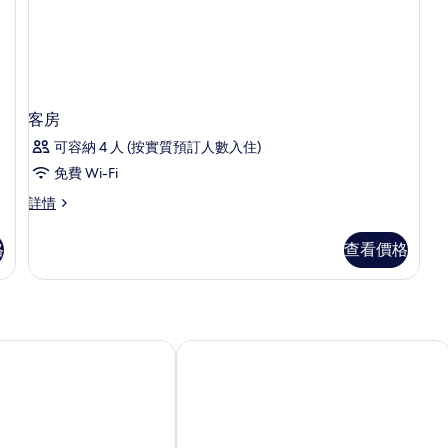
Oct'25
1
May-
的
31
相
Oct'25
片
詳
情
客房
可容納 4 人 (按實質預訂人數入住)
免費 Wi-Fi
客
詳情
房
詳
格
查看價格
情
酒店馬爾代夫坎杜瑪假日度假村
馬爾代夫班多斯度假村