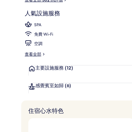
人氣設施服務
迷你吧、房內
SPA
免費 Wi-Fi
空調
查看全部
主要設施服務
(12)
感覺賓至如歸
(6)
住宿心水特色