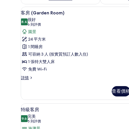
客房 (Garden Room) |
載
4
客房 (Garden Room)
入
很好
8.4
8.4 分，滿分 10 分
所
(6
6 則評價
則
有
園景
評
客
24 平方米
價)
房
1 間睡房
(Garden
可容納 3 人 (按實質預訂人數入住)
Room)
1 張特大雙人床
的
免費 Wi-Fi
相
客
詳情
片
房
(Garden
查看價
Room)
詳
情
私人泳池
載
8
特級客房
入
完美
9.6
9.6 分，滿分 10 分
所
(5
5 則評價
則
海灘景