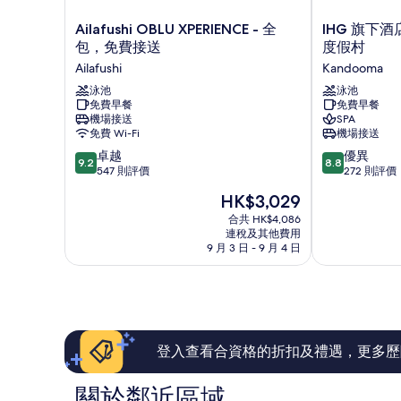
Ailafushi
IHG
Ailafushi OBLU XPERIENCE - 全
IHG 旗下
OBLU
旗
包，免費接送
度假村
XPERIENCE
下
Ailafushi
Kandooma
-
酒
全
泳池
店
泳池
免費早餐
免費早餐
包，
馬
機場接送
SPA
免
爾
免費 Wi-Fi
機場接送
費
代
9.2
8.8
接
卓越
夫
優異
9.2
8.8
分
分
送
547 則評價
坎
272 則評價
(滿
(滿
Ailafushi
杜
現
HK$3,029
分
分
瑪
售
為
為
合共 HK$4,086
假
HK$3,029
連稅及其他費用
10
10
日
9 月 3 日 - 9 月 4 日
分)，
分)，
度
卓
優
假
越，
異，
村
547
272
Kandooma
則
則
評
評
價
價
登入查看合資格的折扣及禮遇，更多歷
篇
篇
評
評
關於鄰近區域
價
價