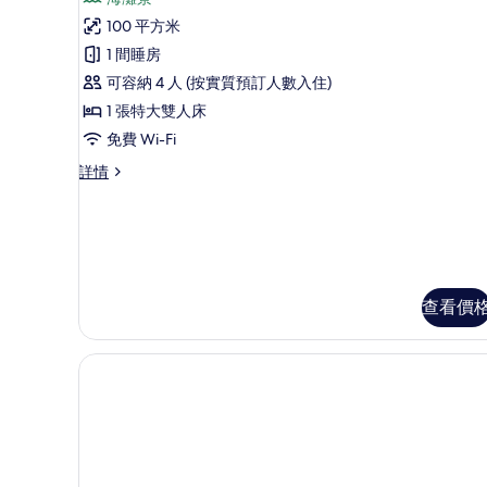
有
評
特
100 平方米
價)
級
1 間睡房
客
可容納 4 人 (按實質預訂人數入住)
房
1 張特大雙人床
的
免費 Wi-Fi
相
特
詳情
級
片
客
房
詳
情
查看價