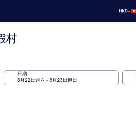
•
HKD
假村
日期