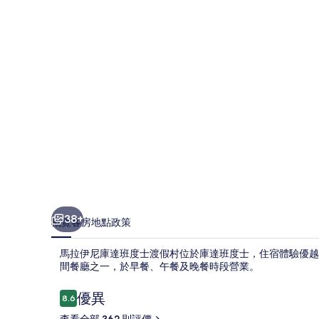
達
班
度
士
渡
假
村
相
片
集
38+
概覽
客房
地點
政策
馬拉伊尼庫達班度士渡假村位於庫達班度士，住宿體驗優越。你
間餐廳之一，於早餐、午餐及晚餐時段營業。
評
優異
8.6
8.6 分，滿分 10 分，
價
查看全部 362 則評價