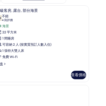
高級客房, 露台, 部分海景 | 客房景觀
載
4
級客房, 露台, 部分海景
入
不錯
6
7.6 分，滿分 10 分
所
(4
4 則評價
則
有
海景
評
高
22 平方米
價)
級
1 間睡房
客
可容納 2 人 (按實質預訂人數入住)
,
1 張特大雙人床
露
免費 Wi-Fi
,
情
部
查看價格
分
海
ff on Return Transfers for min 3 night stay from 1 May-31 Oct'2
景
的
相