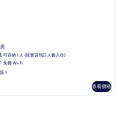
片
房
可容納 1 人 (按實質預訂人數入住)
免費 Wi-Fi
情
查看價格