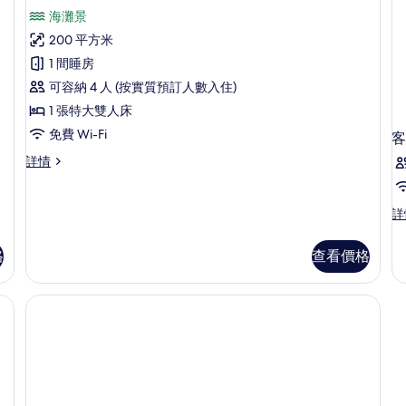
有
詳
則
海灘景
情
Sunset
評
200 平方米
Beach
價)
Pool
1 間睡房
Suite
可容納 4 人 (按實質預訂人數入住)
-
1 張特大雙人床
50%
免費 Wi-Fi
客
off
Sunset
詳情
on
Beach
Return
Pool
Transfers
Suite
客
詳
-
for
房
50%
詳
min
格
查看價格
off
情
3
on
Return
night
Transfers
stay
for
from
min
1
3
night
May-
stay
31
from