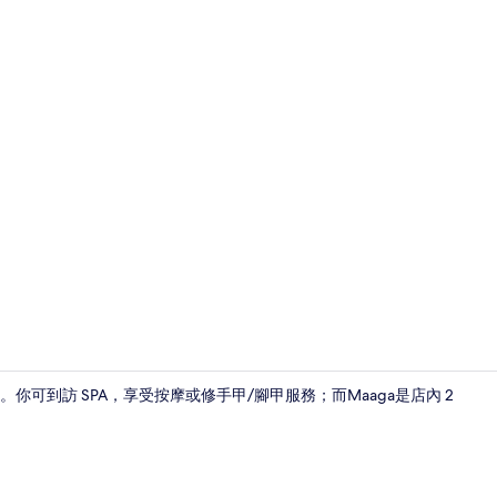
私人海灘、
可到訪 SPA，享受按摩或修手甲/腳甲服務；而Maaga是店內 2
Sunset Bea