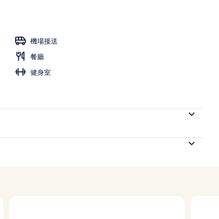
夾萬、遮光窗簾/窗簾、熨斗/熨衫板
機場接送
餐廳
健身室