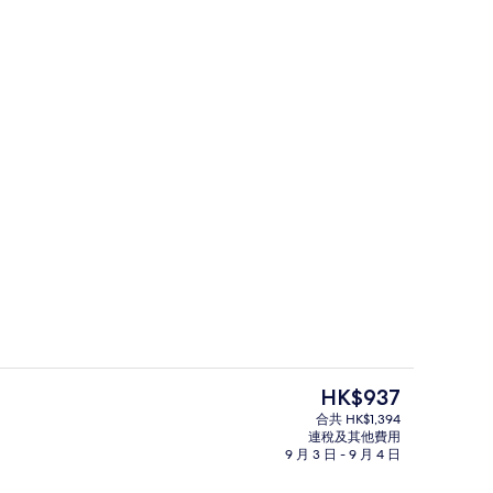
白沙、躺椅、沙灘巾
住宿正面
現
HK$937
價
合共 HK$1,394
HK$937
連稅及其他費用
ch Pool Suite - 50% off on Return Transfers for min 3 night sta
2 間餐廳；供應早餐、午餐和晚餐
9 月 3 日 - 9 月 4 日