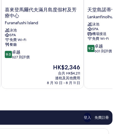
喜
天
喜來登馬爾代夫滿月島度假村及芳
天堂島諾蒂卡別墅度
來
堂
療中心
Lankanfinolhu
登
島
Furanafushi Island
泳池
馬
諾
SPA
爾
泳池
蒂
機場接送
SPA
代
卡
免費 Wi-Fi
免費 Wi-Fi
夫
別
餐廳
9.2
卓越
滿
墅
9.2
分
601 則評價
9.0
月
卓越
度
9.0
(滿
分
島
627 則評價
假
分
(滿
度
村
現
HK$2,346
為
分
假
Lankanfinolhu
售
10
為
村
合共 HK$4,211
HK$2,346
分)，
連稅及其他費用
10
及
8 月 10 日 - 8 月 11 日
9
卓
分)，
芳
越，
卓
療
601
越，
中
則
627
心
評
則
Furanafushi
價
評
Island
篇
價
登入
免費註冊
評
篇
價
評
價