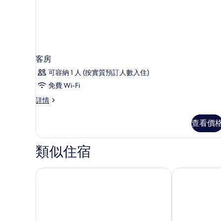
客房
可容納 1 人 (按實質預訂人數入住)
免費 Wi-Fi
客
詳情
房
詳
查看價
情
類似住宿
Ailafushi OBLU XPERIENCE - 全包，免費接送
IHG 旗下