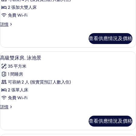
片
家
2 張加大雙人床
庭
免費 Wi-Fi
套
家
詳情
房,
庭
泳
套
查看供應情況及價格
房,
池
泳
景
池
迷你吧、房內夾萬、書桌、熨斗/熨衫
載
5
景
高級雙床房, 泳池景
的
入
詳
相
35 平方米
情
所
片
1 間睡房
有
可容納 2 人 (按實質預訂人數入住)
高
2 張單人床
級
免費 Wi-Fi
雙
高
詳情
床
級
房,
雙
查看供應情況及價格
床
泳
房,
池
泳