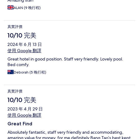
Amazing staff
ALAN (9 晚行程)
真實評價
10/10 完美
2024 年 6 月 13 日
使用 Google 翻譯
Great hotel in good position. Staff very friendly. Lovely pool.
Bed comfy.
Deborah (5 晚行程)
真實評價
10/10 完美
2023 年 4 月 29 日
使用 Google 翻譯
Great Find
Absolutely fantastic, staff very friendly and accommodating,
amazing value for money, for me definitely Bang Tao’s best kept