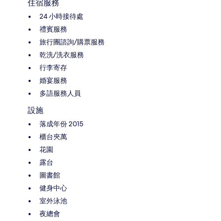
住宿服務
24 小時接待處
禮賓服務
旅行團諮詢/購票服務
乾洗/洗衣服務
行李寄存
婚宴服務
多語服務人員
設施
落成年份 2015
櫃台夾萬
花園
露台
圖書館
健身中心
室外泳池
夜總會