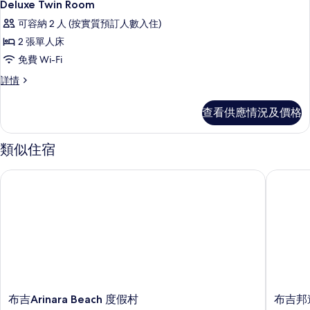
片
5
Deluxe Twin Room
入
可容納 2 人 (按實質預訂人數入住)
所
2 張單人床
有
免費 Wi-Fi
Deluxe
Deluxe
詳情
Twin
Twin
Room
Room
查看供應情況及價格
的
詳
情
相
類似住宿
片
布吉Arinara Beach 度假村
布吉邦道
布
布
布吉Arinara Beach 度假村
布吉邦
吉
吉