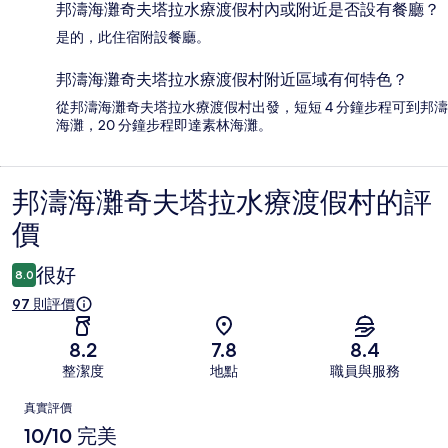
邦濤海灘奇夫塔拉水療渡假村內或附近是否設有餐廳？
是的，此住宿附設餐廳。
邦濤海灘奇夫塔拉水療渡假村附近區域有何特色？
從邦濤海灘奇夫塔拉水療渡假村出發，短短 4 分鐘步程可到邦濤
海灘，20 分鐘步程即達素林海灘。
邦濤海灘奇夫塔拉水療渡假村的評
評
價
價
很好
8.0
97 則評價
8.2
7.8
8.4
整潔度
地點
職員與服務
評
真實評價
價
10/10 完美