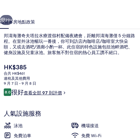
塔
一個
下一個
拉
20+
概覽
客房
地點
政策
水
邦濤海灘奇夫塔拉水療渡假村配備夜總會，距離邦濤海灘僅 5 分鐘路
療
程。在室外泳池暢玩一番後，你可到訪店內咖啡店/咖啡室大快朵
頤，又或去酒吧/酒廊小酌一杯。此住宿的特色設施包括池畔酒吧、
渡
健身設施及兒童泳池。旅客無不對住宿的熱心員工讚不絕口。
假
現
HK$385
村
價
合共 HK$461
HK$385
相
連稅及其他費用
9 月 7 日 - 9 月 8 日
餐廳
片
評
很好
8.0
查看全部 97 則評價
8.0 分，滿分 10 分，
價
集
人氣設施服務
泳池
機場接送
免費泊車
免費 Wi-Fi