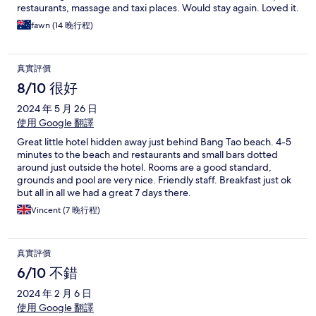
restaurants, massage and taxi places. Would stay again. Loved it.
fawn (14 晚行程)
真實評價
8/10 很好
2024 年 5 月 26 日
使用 Google 翻譯
Great little hotel hidden away just behind Bang Tao beach. 4-5
minutes to the beach and restaurants and small bars dotted
around just outside the hotel. Rooms are a good standard,
grounds and pool are very nice. Friendly staff. Breakfast just ok
but all in all we had a great 7 days there.
Vincent (7 晚行程)
真實評價
6/10 不錯
2024 年 2 月 6 日
使用 Google 翻譯