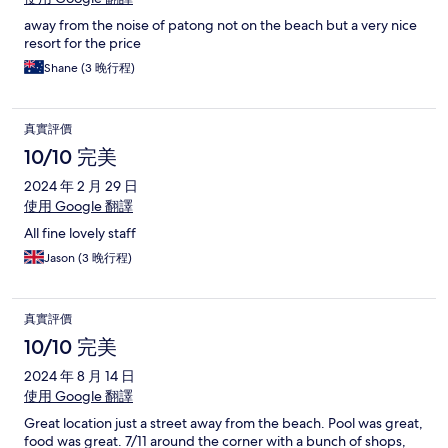
away from the noise of patong not on the beach but a very nice
resort for the price
Shane (3 晚行程)
真實評價
10/10 完美
2024 年 2 月 29 日
使用 Google 翻譯
All fine lovely staff
Jason (3 晚行程)
真實評價
10/10 完美
2024 年 8 月 14 日
使用 Google 翻譯
Great location just a street away from the beach. Pool was great,
food was great. 7/11 around the corner with a bunch of shops,