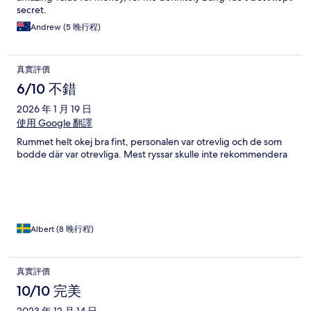
secret.
Andrew (5 晚行程)
真實評價
6/10 不錯
2026 年 1 月 19 日
使用 Google 翻譯
Rummet helt okej bra fint, personalen var otrevlig och de som
bodde där var otrevliga. Mest ryssar skulle inte rekommendera
Albert (8 晚行程)
真實評價
10/10 完美