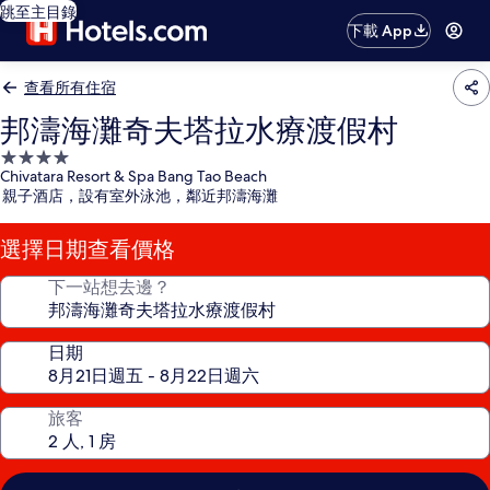
跳至主目錄
下載 App
查看所有住宿
邦濤海灘奇夫塔拉水療渡假村
4.0
Chivatara Resort & Spa Bang Tao Beach
星
親子酒店，設有室外泳池，鄰近邦濤海灘
級
住
選擇日期查看價格
宿
下一站想去邊？
日期
旅客