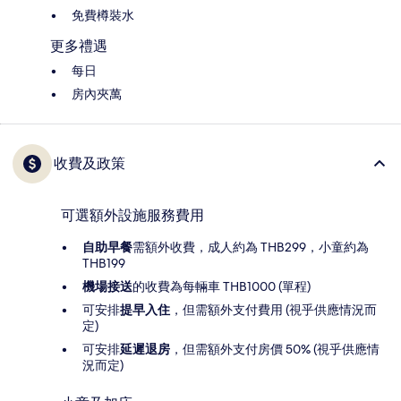
免費樽裝水
更多禮遇
每日
房內夾萬
收費及政策
可選額外設施服務費用
自助早餐
需額外收費，成人約為 THB299，小童約為
THB199
機場接送
的收費為每輛車 THB1000 (單程)
可安排
提早入住
，但需額外支付費用 (視乎供應情況而
定)
可安排
延遲退房
，但需額外支付房價 50% (視乎供應情
況而定)