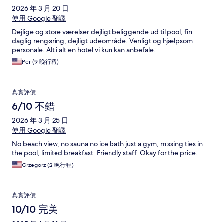
2026 年 3 月 20 日
使用 Google 翻譯
Dejlige og store værelser dejligt beliggende ud til pool, fin
daglig rengøring, dejligt udeområde. Venligt og hjælpsom
personale. Alt i alt en hotel vi kun kan anbefale.
Per (9 晚行程)
真實評價
6/10 不錯
2026 年 3 月 25 日
使用 Google 翻譯
No beach view, no sauna no ice bath just a gym, missing ties in
the pool, limited breakfast. Friendly staff. Okay for the price.
Grzegorz (2 晚行程)
真實評價
10/10 完美