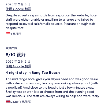
2025 年 2 月 3 日
使用 Google 翻譯
Despite advertising a shuttle from airport on the website, hotel
staff were either unable or unwilling to arrange and failed to
respond to several calls/email requests. Pleasant enough staff
despite that.
4 晚行程
真實評價
8/10 很好
2025 年 2 月 2 日
使用 Google 翻譯
4 night stay in Bang Tao Beach
This mid range hotel gives you all you need and was good value
with a decent size room, balcony overlooking a lovely pool (with
a pool bar!) Amd close to the beach, just a few minutes away.
Brekky was ok with lots to choose from and the evening food
was delicious. The staff are always willing to help and were really
nice and easy gong. Traffic in and out of Bang Tao is difficult and
David (4 晚行程)
taxi / tuc tucs charge extra for it. If your looking for 4* this was