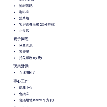
池畔酒吧
咖啡室
燒烤爐
客房送餐服務 (部分時段)
小食店
親子同遊
兒童泳池
遊樂場
托兒服務 (收費)
玩樂活動
在海灘附近
專心工作
商務中心
會議室
會議場地 (5920 平方呎)