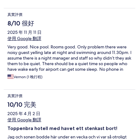
good value for money.
真實評價
8/10 很好
2025 年 11 月 11 日
使用 Google 翻譯
Very good. Nice pool. Rooms good. Only problem there were
noisy guest yelling late at night and swimming around 11.30pm. I
assume there is a night manager and staff so why didn’t they ask
them to be quiet. There should be a quiet time so people who
have wake early for airport can get some sleep. No phone in
room to call and I didn’t want to walk down and complain as the
Vernon (1 晚行程)
group (probably Russians) would fight or get aggressive.
真實評價
10/10 完美
2025 年 4 月 2 日
使用 Google 翻譯
Toppenbra hotell med havet ett stenkast bort!
Jag och sonen bodde här under en vecka och vi var så otroligt