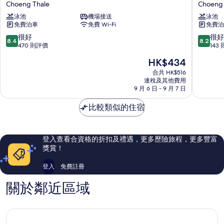
Choeng Thale
Choeng 
Arinara
邦
泳池
機場接送
泳池
Beach
道
免費泊車
免費 Wi-Fi
免費泊
度
渡
假
假
8.4
8.2
很好
很好
8.4
8.2
村
村
分
分
470 則評價
143
Choeng
酒
(滿
(滿
現
HK$434
Thale
店
分
分
售
Choeng
為
為
合共 HK$516
HK$434
連稅及其他費用
Thale
10
10
9 月 6 日 - 9 月 7 日
分)，
分)，
很
很
比較類似的住宿
好，
好，
470
143
則
則
評
評
登入查看合資格的折扣及禮遇，更多歷險旅程，更多豐富
價
價
獎賞！
篇
篇
評
評
登入
免費註冊
價
價
關於鄰近區域