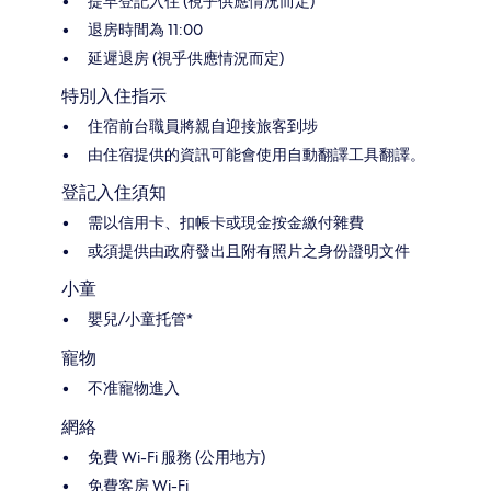
提早登記入住 (視乎供應情況而定)
退房時間為 11:00
延遲退房 (視乎供應情況而定)
特別入住指示
住宿前台職員將親自迎接旅客到埗
由住宿提供的資訊可能會使用自動翻譯工具翻譯。
登記入住須知
需以信用卡、扣帳卡或現金按金繳付雜費
或須提供由政府發出且附有照片之身份證明文件
小童
嬰兒/小童托管*
寵物
不准寵物進入
網絡
免費 Wi-Fi 服務 (公用地方)
免費客房 Wi-Fi