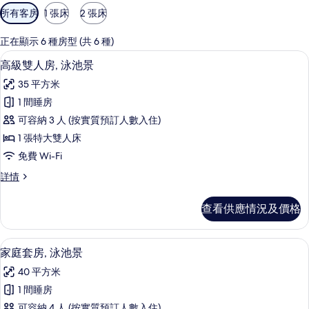
可
所有客房
1 張床
2 張床
用
嘅
正在顯示 6 種房型 (共 6 種)
客
迷你吧、房內夾萬、書桌、熨斗/熨衫
載
5
高級雙人房, 泳池景
房
入
篩
35 平方米
所
選
1 間睡房
有
條
可容納 3 人 (按實質預訂人數入住)
高
件
1 張特大雙人床
級
免費 Wi-Fi
雙
高
詳情
人
級
房,
雙
查看供應情況及價格
人
泳
房,
池
泳
家庭套房, 泳池景 | 迷你吧、房內夾萬
載
6
池
家庭套房, 泳池景
景
入
景
的
40 平方米
詳
所
情
相
1 間睡房
有
可容納 4 人 (按實質預訂人數入住)