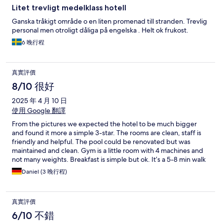
Litet trevligt medelklass hotell
Ganska tråkigt område o en liten promenad till stranden. Trevlig
personal men otroligt dåliga på engelska . Helt ok frukost.
6 晚行程
真實評價
8/10 很好
2025 年 4 月 10 日
使用 Google 翻譯
From the pictures we expected the hotel to be much bigger
and found it more a simple 3-star. The rooms are clean, staff is
friendly and helpful. The pool could be renovated but was
maintained and clean. Gym is a little room with 4 machines and
not many weights. Breakfast is simple but ok. It’s a 5-8 min walk
to the beach and left and right of the hotel you find bars and
Daniel (3 晚行程)
some restaurants. Overall we had a good stay in this hotel for a
couple of days.
真實評價
6/10 不錯