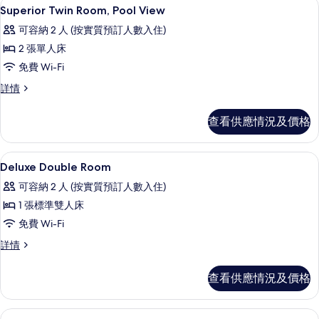
迷你吧、房內夾萬、書桌、熨斗/熨衫
載
5
池
Superior Twin Room, Pool View
景
入
景
的
可容納 2 人 (按實質預訂人數入住)
詳
所
情
相
2 張單人床
有
片
免費 Wi-Fi
Superior
Superior
詳情
Twin
Twin
Room,
Room,
查看供應情況及價格
Pool
Pool
View
View
詳
的
迷你吧、房內夾萬、書桌、熨斗/熨衫
載
3
情
Deluxe Double Room
相
入
可容納 2 人 (按實質預訂人數入住)
片
所
1 張標準雙人床
有
免費 Wi-Fi
Deluxe
Deluxe
詳情
Double
Double
Room
Room
查看供應情況及價格
的
詳
情
相
迷你吧、房內夾萬、書桌、熨斗/熨衫
載