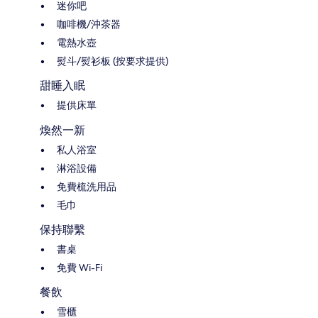
迷你吧
咖啡機/沖茶器
電熱水壺
熨斗/熨衫板 (按要求提供)
甜睡入眠
提供床單
煥然一新
私人浴室
淋浴設備
免費梳洗用品
毛巾
保持聯繫
書桌
免費 Wi-Fi
餐飲
雪櫃