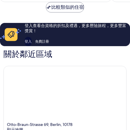
店
特
很
優
比較類似的住宿
米
好，
異，
特
2,018
1,312
則
則
評
評
登入查看合資格的折扣及禮遇，更多歷險旅程，更多豐富
價
價
獎賞！
篇
篇
評
評
登入
免費註冊
價
價
關於鄰近區域
Otto-Braun-Strasse 69, Berlin, 10178
顯示地圖