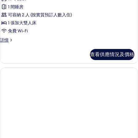
有
床
及
1 間睡房
及
客
1
1
可容納 2 人 (按實質預訂人數入住)
房,
張
張
1 張加大雙人床
梳
1
梳
免費 Wi-Fi
化
張
床,
化
客
詳情
加
城
床,
房,
市
大
1
城
景
查看供應情況及價格
張
雙
詳
市
加
情
人
大
景
雙
床,
的
人
無
床,
相
障
無
片
障
礙
礙
的
詳
情
相
片