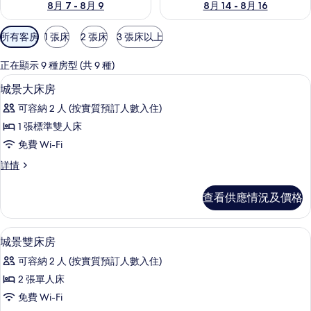
8月 7 - 8月 9
8月 14 - 8月 16
可
所有客房
1 張床
2 張床
3 張床以上
用
嘅
正在顯示 9 種房型 (共 9 種)
客
防敏寢具、房內夾萬、書桌、手提電腦
載
9
城景大床房
房
入
篩
可容納 2 人 (按實質預訂人數入住)
所
選
1 張標準雙人床
有
條
免費 Wi-Fi
城
件
城
詳情
景
景
大
大
查看供應情況及價格
床
床
房
房
詳
防敏寢具、房內夾萬、書桌、手提電腦
載
8
情
城景雙床房
的
入
相
可容納 2 人 (按實質預訂人數入住)
所
片
2 張單人床
有
免費 Wi-Fi
城