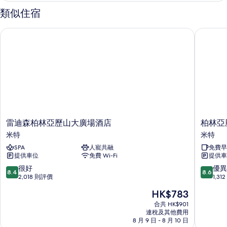
房
詳
類似住宿
情
的
雷迪森柏林亞歷山大廣場酒店
柏林亞歷
相
片
雷
柏
雷迪森柏林亞歷山大廣場酒店
柏林亞
迪
林
米特
米特
森
亞
SPA
人寵共融
免費早
柏
歷
提供車位
免費 Wi-Fi
提供車
林
山
亞
大
8.4
8.6
很好
優異
8.4
8.6
歷
廣
分
分
2,018 則評價
1,3
山
場
(滿
(滿
現
HK$783
大
H2
分
分
售
廣
酒
為
為
合共 HK$901
HK$783
場
連稅及其他費用
店
10
10
8 月 9 日 - 8 月 10 日
酒
米
分)，
分)，