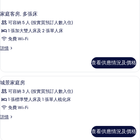
家庭客房, 多張床
可容納 5 人 (按實質預訂人數入住)
1 張加大雙人床及 2 張單人床
免費 Wi-Fi
家
詳情
庭
客
查看供應情況及價格
房,
多
張
防敏寢具、房內夾萬、書桌、手提電腦
載
8
床
城景家庭房
入
詳
可容納 3 人 (按實質預訂人數入住)
情
所
1 張標準雙人床及 1 張單人梳化床
有
免費 Wi-Fi
城
城
詳情
景
景
家
家
查看供應情況及價格
庭
庭
房