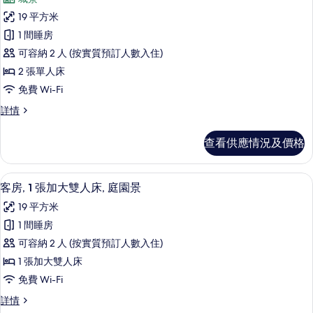
床,
所
市
城
19 平方米
有
市
景
1 間睡房
景
客
的
詳
可容納 2 人 (按實質預訂人數入住)
房,
情
相
2 張單人床
2
片
免費 Wi-Fi
張
客
詳情
單
房,
人
2
查看供應情況及價格
張
床,
單
城
人
防敏寢具、房內夾萬、書桌、手提電腦
載
9
床,
市
客房, 1 張加大雙人床, 庭園景
入
城
景
19 平方米
市
所
的
景
1 間睡房
有
詳
相
可容納 2 人 (按實質預訂人數入住)
情
客
片
1 張加大雙人床
房,
免費 Wi-Fi
1
客
詳情
張
房,