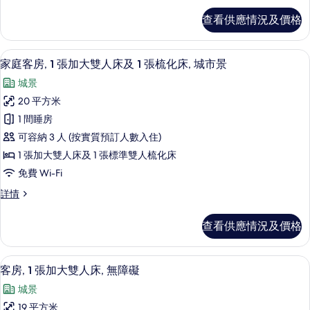
加
1
查看供應情況及價格
張
大
加
雙
大
家庭客房, 1 張加大雙人床及 1 張梳化
載
10
雙
人
家庭客房, 1 張加大雙人床及 1 張梳化床, 城市景
入
人
床,
城景
床,
所
庭
庭
20 平方米
有
園
園
1 間睡房
景
家
景
詳
可容納 3 人 (按實質預訂人數入住)
庭
情
的
1 張加大雙人床及 1 張標準雙人梳化床
客
相
免費 Wi-Fi
房,
片
家
詳情
1
庭
張
客
查看供應情況及價格
房,
加
1
大
張
客房, 1 張加大雙人床, 無障礙 | 
載
6
加
雙
客房, 1 張加大雙人床, 無障礙
入
大
人
城景
雙
所
床
人
19 平方米