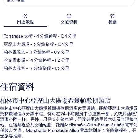
地圖
附近景點
交通資料
餐廳
Torstrasse 大街
- 4 分鐘路程
- 0.4 公里
亞歷山大廣場
- 5 分鐘路程
- 0.4 公里
柏林電視塔
- 11 分鐘路程
- 0.9 公里
哈克雪市場
- 14 分鐘路程
- 1.2 公里
柏林大教堂
- 17 分鐘路程
- 1.5 公里
住宿資料
柏林市中心亞歷山大廣場希爾頓歡朋酒店
柏林市中心亞歷山大廣場希爾頓歡朋酒店位置優越，距離亞歷山大廣場及
禦林廣場僅 5 分鐘車程。你可在24 小時健身中心運動一番，又或到酒吧/
酒廊小酌一杯。另外，只需 5 分鐘車程，即達弗里德里希大街及查理檢查
站。住宿鄰近公共交通站點，距離Mollstraße-Otto-Braun-Straße 電車站
僅數步之遙，Mollstraße-Prenzlauer Allee 電車站則在 4 分鐘路程外，深
受旅客推崇。