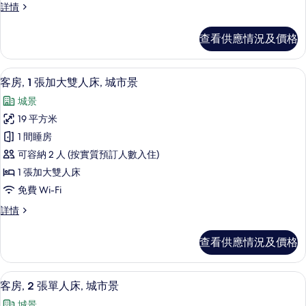
城
詳情
景
景
雙
雙
查看供應情況及價格
床
床
房
房
詳
防敏寢具、房內夾萬、書桌、手提電腦
載
9
情
客房, 1 張加大雙人床, 城市景
的
入
相
城景
所
片
19 平方米
有
1 間睡房
客
可容納 2 人 (按實質預訂人數入住)
房,
1 張加大雙人床
1
免費 Wi-Fi
張
客
詳情
加
房,
大
1
查看供應情況及價格
張
雙
加
人
大
客房, 2 張單人床, 城市景 | 防敏
載
8
雙
床,
客房, 2 張單人床, 城市景
入
人
城
城景