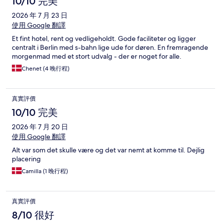
10/10 完美
2026 年 7 月 23 日
使用 Google 翻譯
Et fint hotel, rent og vedligeholdt. Gode faciliteter og ligger
centralt i Berlin med s-bahn lige ude for døren. En fremragende
morgenmad med et stort udvalg - der er noget for alle.
Chenet (4 晚行程)
真實評價
10/10 完美
2026 年 7 月 20 日
使用 Google 翻譯
Alt var som det skulle være og det var nemt at komme til. Dejlig
placering
Camilla (1 晚行程)
真實評價
8/10 很好