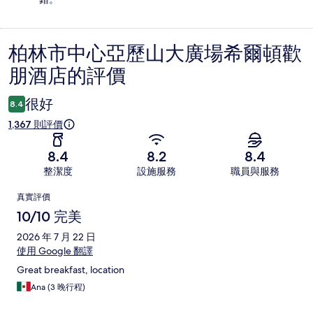
柏林市中心亞歷山大廣場希爾頓歡
評
朋酒店的評價
價
很好
8.4
1,367 則評價
8.4
8.2
8.4
整潔度
設施服務
職員與服務
評
真實評價
價
10/10 完美
2026 年 7 月 22 日
使用 Google 翻譯
Great breakfast, location
Ana (3 晚行程)