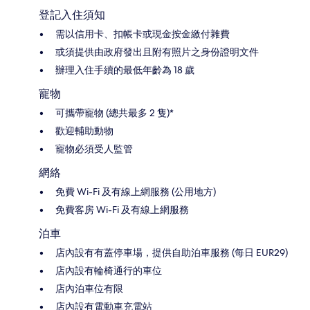
登記入住須知
需以信用卡、扣帳卡或現金按金繳付雜費
或須提供由政府發出且附有照片之身份證明文件
辦理入住手續的最低年齡為 18 歲
寵物
可攜帶寵物 (總共最多 2 隻)*
歡迎輔助動物
寵物必須受人監管
網絡
免費 Wi-Fi 及有線上網服務 (公用地方)
免費客房 Wi-Fi 及有線上網服務
泊車
店內設有有蓋停車場，提供自助泊車服務 (每日 EUR29)
店內設有輪椅通行的車位
店內泊車位有限
店內設有電動車充電站