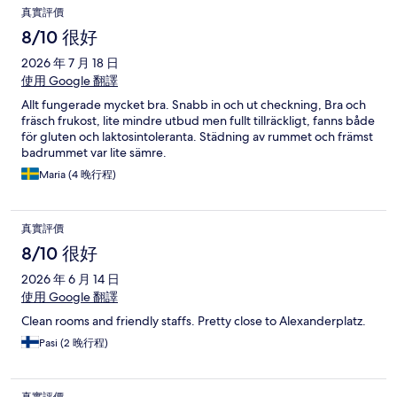
真實評價
8/10 很好
2026 年 7 月 18 日
使用 Google 翻譯
Allt fungerade mycket bra. Snabb in och ut checkning, Bra och
fräsch frukost, lite mindre utbud men fullt tillräckligt, fanns både
för gluten och laktosintoleranta. Städning av rummet och främst
badrummet var lite sämre.
Maria (4 晚行程)
真實評價
8/10 很好
2026 年 6 月 14 日
使用 Google 翻譯
Clean rooms and friendly staffs. Pretty close to Alexanderplatz.
Pasi (2 晚行程)