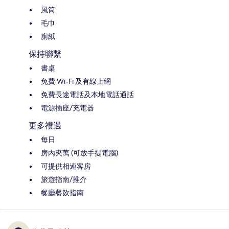
風筒
毛巾
廁紙
保持聯繫
書桌
免費 Wi-Fi 及有線上網
免費長途電話及本地電話通話
電源插座/充電器
更多禮遇
每日
房內夾萬 (可放手提電腦)
可提供相連客房
旅遊指南/推介
餐廳餐飲指南