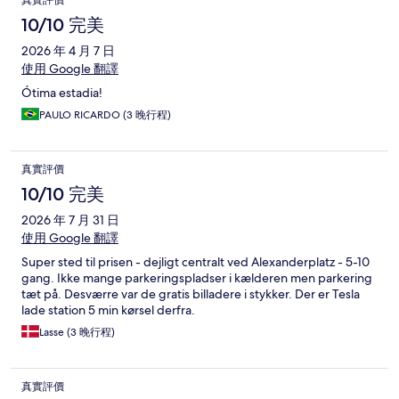
真實評價
10/10 完美
2026 年 4 月 7 日
使用 Google 翻譯
Ótima estadia!
PAULO RICARDO (3 晚行程)
真實評價
10/10 完美
2026 年 7 月 31 日
使用 Google 翻譯
Super sted til prisen - dejligt centralt ved Alexanderplatz - 5-10
gang. Ikke mange parkeringspladser i kælderen men parkering
tæt på. Desværre var de gratis billadere i stykker. Der er Tesla
lade station 5 min kørsel derfra.
Lasse (3 晚行程)
真實評價