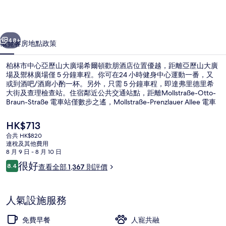
亞
歷
一個
下一個
山
48+
概覽
客房
地點
政策
大
柏林市中心亞歷山大廣場希爾頓歡朋酒店位置優越，距離亞歷山大廣
廣
場及禦林廣場僅 5 分鐘車程。你可在24 小時健身中心運動一番，又
或到酒吧/酒廊小酌一杯。另外，只需 5 分鐘車程，即達弗里德里希
場
大街及查理檢查站。住宿鄰近公共交通站點，距離Mollstraße-Otto-
希
Braun-Straße 電車站僅數步之遙，Mollstraße-Prenzlauer Allee 電車
站則在 4 分鐘路程外，深受旅客推崇。
爾
現
HK$713
價
頓
合共 HK$820
HK$713
連稅及其他費用
包每日自助早餐
歡
8 月 9 日 - 8 月 10 日
評
很好
朋
8.4
查看全部 1,367 則評價
8.4 分，滿分 10 分，
價
酒
店
人氣設施服務
相
免費早餐
人寵共融