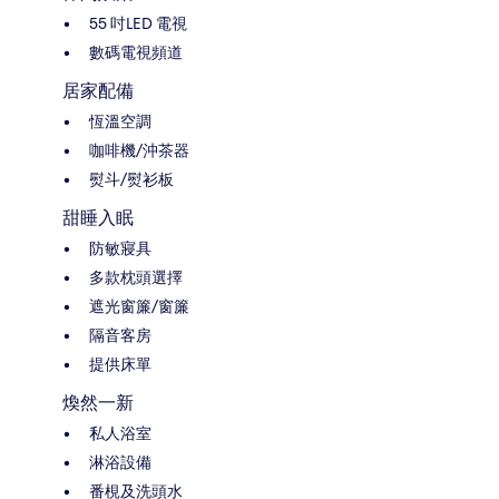
55 吋LED 電視
數碼電視頻道
居家配備
恆溫空調
咖啡機/沖茶器
熨斗/熨衫板
甜睡入眠
防敏寢具
多款枕頭選擇
遮光窗簾/窗簾
隔音客房
提供床單
煥然一新
私人浴室
淋浴設備
番梘及洗頭水