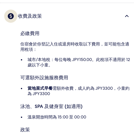
收費及政策
必繳費用
住宿會於你登記入住或退房時收取以下費用，並可能包含適
用稅項：
城市/本地稅：每位每晚 JPY150.00。此稅項不適用於 12
歲以下小童。
可選額外設施服務費用
當地菜式早餐
需額外收費，成人約為 JPY3300，小童約
為 JPY3300
泳池、SPA 及健身室 (如適用)
溫泉開放時間為 15:00 至 00:00
政策