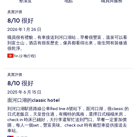
整潔度
地點
職員與服務
評
真實評價
價
8/10 很好
2026 年 1 月 26 日
職員很有禮貌，有車接送到河口湖站，早餐很豐富，溫泉可以看
到富士山，酒店有很長歷史，傢具都看得出來，衞生間有裝修過
很乾淨。
Tin (2 晚行程)
真實評價
8/10 很好
2025 年 6 月 15 日
面河口湖的classic hotel
到河口湖駅搭路線公車Red line 6號站下，面河口湖，很classic 的
日式老飯店，天皇曾住過，有獨特的風格，選擇日式榻榻米房，
check in 時床已鋪好，大行李還幫忙送到門口。早餐一定要加價
購，每人一個set，豐富美味。check out 時有廂型車提供接送去
車站。