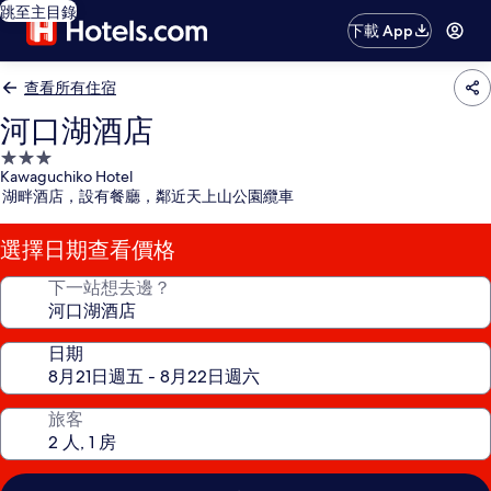
跳至主目錄
下載 App
查看所有住宿
河口湖酒店
3.0
Kawaguchiko Hotel
星
湖畔酒店，設有餐廳，鄰近天上山公園纜車
級
住
選擇日期查看價格
宿
下一站想去邊？
日期
旅客