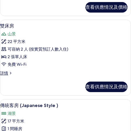
Room
Room
查看供應情況及價格
的
詳
情
相
雙床房 | 熨斗/熨衫板、免費 Wi-Fi、床
載
片
2
雙床房
入
山景
所
22 平方米
有
可容納 2 人 (按實質預訂人數入住)
雙
2 張單人床
床
免費 Wi-Fi
房
雙
詳情
的
床
相
房
查看供應情況及價格
詳
片
情
傳統客房 (Japanese Style ) | 熨斗
載
3
傳統客房 (Japanese Style )
入
湖景
所
17 平方米
有
1 間睡房