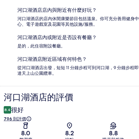
河口湖酒店店內與附近有什麼好玩？
河口湖酒店的店內休閒康樂節目包括溫泉。你可充分善用健身中
心、電子遊戲室及花園等其他設施/服務。
河口湖酒店內或附近是否設有餐廳？
是的，此住宿附設餐廳。
河口湖酒店附近區域有何特色？
從河口湖酒店出發，短短 11 分鐘步程可到河口湖，9 分鐘步程即
達天上山公園纜車。
河口湖酒店的評價
評
價
很好
8.4
796 則評價
8.0
8.2
8.8