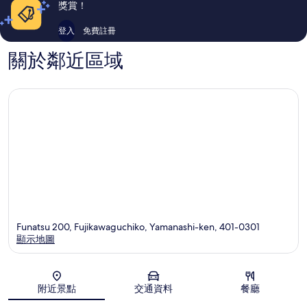
獎賞！
價
價
篇
篇
登入
免費註冊
評
評
價
價
關於鄰近區域
Funatsu 200, Fujikawaguchiko, Yamanashi-ken, 401-0301
顯示地圖
地圖
附近景點
交通資料
餐廳