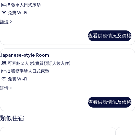
統
5 張單人日式床墊
客
免費 Wi-Fi
房
傳
詳情
(Japanese
統
Style,
客
查看供應情況及價格
Family,
房
(Japanese
Shared
Style,
熨斗/熨衫板、免費 Wi-Fi、床單
載
bath)
1
Family,
Japanese-style Room
的
入
Shared
可容納 2 人 (按實質預訂人數入住)
bath)
相
所
詳
2 張標準雙人日式床墊
片
有
情
免費 Wi-Fi
Japanese-
Japanese-
詳情
style
style
Room
Room
查看供應情況及價格
的
詳
情
相
類似住宿
片
好住宿酒店
富士河口