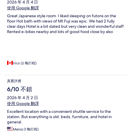
2026 年 4 月 4 日
使用 Google 翻譯
Great Japanese style room. I liked sleeping on futons on the
floor Hot bath with views of Mt Fuji was epic. We had 2 fully
clear days Hotel is a bit dated but very clean and wonderful staff
Rented e-bikes nearby and lots of good food close by also
Vico (2 晚行程)
真實評價
6/10 不錯
2026 年 4 月 2 日
使用 Google 翻譯
Excellent location with a convenient shuttle service to the
station. But everything is old: beds, furniture, and hotel in
general.
Manoj (1 晚行程)