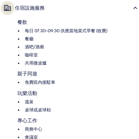
住宿設施服務
餐飲
每日 07:30–09:30 供應當地菜式早餐 (收費)
餐廳
酒吧/酒廊
咖啡室
共用微波爐
親子同遊
免費區內接駁車
玩樂活動
溫泉
桌球或桌球枱
專心工作
商務中心
會議室