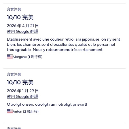
真實評價
10/10 完美
2026 年 4 月 21 日
使用 Google 翻譯
Etablissement avec une couleur retro, à la japona.se. on s'y sent
bien, les chambres sont d'excellentes qualité et le personnel
très agréable. Nous y retournerons très certainement
Morgane (1 晚行程)
真實評價
10/10 完美
2026 年 1 月 29 日
使用 Google 翻譯
Otroligt onsen, otroligt rum, otroligt prisvärt!
Anton (2 晚行程)