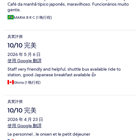
Café da manhã típico japonês, maravilhoso. Funcionários muito
gentis.
MARIA B R C (1 晚行程)
真實評價
10/10 完美
2026 年 5 月 6 日
使用 Google 翻譯
Staff very friendly and helpful, shuttle bus available ride to
station, good Japanese breakfast available 👍
Gloria (1 晚行程)
真實評價
10/10 完美
2026 年 4 月 23 日
使用 Google 翻譯
Le personnel , le onsen et le petit déjeuner