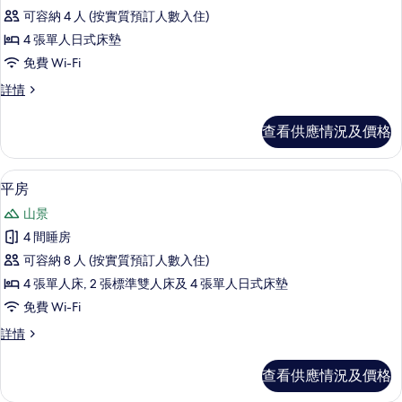
傳
可容納 4 人 (按實質預訂人數入住)
統
4 張單人日式床墊
客
免費 Wi-Fi
房
傳
詳情
(Japanese
統
Style
客
查看供應情況及價格
)
房
(Japanese
的
Style
平房 | 熨斗/熨衫板、免費 Wi-Fi、床單
載
相
5
)
平房
入
詳
片
山景
情
所
4 間睡房
有
可容納 8 人 (按實質預訂人數入住)
平
4 張單人床, 2 張標準雙人床及 4 張單人日式床墊
房
免費 Wi-Fi
的
平
詳情
相
房
片
詳
查看供應情況及價格
情