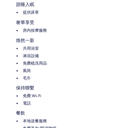
甜睡入眠
提供床單
奢華享受
房內按摩服務
煥然一新
共用浴室
淋浴設備
免費梳洗用品
風筒
毛巾
保持聯繫
免費 Wi-Fi
電話
餐飲
本地送餐服務