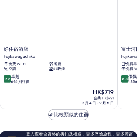
好
富
好住宿酒店
富士河
住
士
Fujikawaguchiko
Fujikaw
宿
河
免費 Wi-Fi
餐廳
免費早
酒
口
空調
非吸煙
免費 Wi
店
湖
Fujikawaguchiko
大
9.2
8.8
卓越
優異
9.2
8.8
橋
分
分
646 則評價
1,3
東
(滿
(滿
現
HK$719
橫
分
分
售
INN
為
為
合共 HK$791
HK$719
9 月 4 日 - 9 月 5 日
Fujikaw
10
10
分)，
分)，
比較類似的住宿
卓
優
越，
異，
646
1,356
則
則
登入查看合資格的折扣及禮遇，更多歷險旅程，更多豐富
評
評