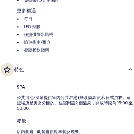
免費茶包/即溶咖啡
更多禮遇
每日
LED 燈膽
僅提供慳水馬桶
旅遊指南/推介
餐廳餐飲指南
特色
SPA
公共浴池/溫泉提供室內公共浴池 (無礦物溫泉)和日式浴衣。這
些場所是男女分開的。住宿附設2 個溫泉，開放時段為 15:00 至
00:00。
餐飲
店內餐廳 - 此餐廳供應早餐及晚餐。