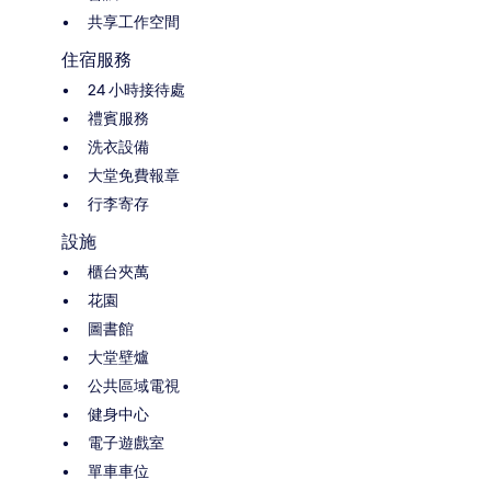
共享工作空間
住宿服務
24 小時接待處
禮賓服務
洗衣設備
大堂免費報章
行李寄存
設施
櫃台夾萬
花園
圖書館
大堂壁爐
公共區域電視
健身中心
電子遊戲室
單車車位