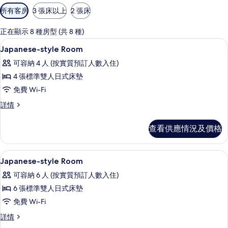
可
所有客房
3 張床以上
2 張床
用
嘅
正在顯示 8 種房型 (共 8 種)
客
內部
載
1
Japanese-style Room
房
入
篩
可容納 4 人 (按實質預訂人數入住)
所
選
4 張標準雙人日式床墊
有
條
免費 Wi-Fi
Japanese-
件
Japanese-
詳情
style
style
Room
Room
查看供應情況及價格
的
詳
情
相
用餐區 | 供應早餐及晚餐
載
片
1
Japanese-style Room
入
可容納 6 人 (按實質預訂人數入住)
所
6 張標準雙人日式床墊
有
免費 Wi-Fi
Japanese-
Japanese-
詳情
style
style