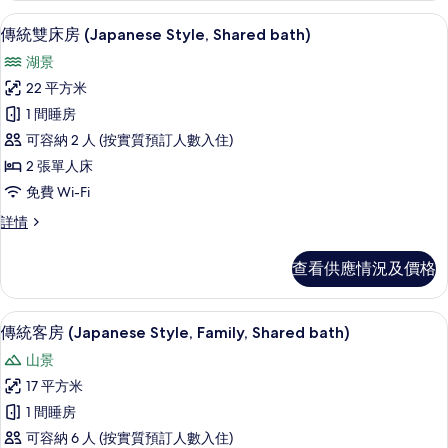
傳統雙床房 (Japanese Style, Share
載
2
傳統雙床房 (Japanese Style, Shared bath)
入
湖景
所
22 平方米
有
1 間睡房
傳
可容納 2 人 (按實質預訂人數入住)
統
2 張單人床
雙
免費 Wi-Fi
床
傳
詳情
房
統
(Japanese
雙
查看供應情況及價格
床
Style,
房
Shared
(Japanese
傳統客房 (Japanese Style, Family, 
載
bath)
2
Style,
傳統客房 (Japanese Style, Family, Shared bath)
入
Shared
的
山景
bath)
所
相
詳
17 平方米
有
片
情
1 間睡房
傳
可容納 6 人 (按實質預訂人數入住)