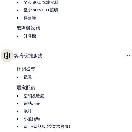
至少 80% 本地食材
至少 80% LED 照明
宴會廳
無障礙設施
升降機
客房設施服務
休閒娛樂
電視
居家配備
空調及暖氣
電熱水壺
拖鞋
小童拖鞋
熨斗/熨衫板 (按要求提供)