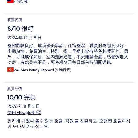
2 晚行程
真實評價
8/10 很好
2024 年 12 月 8 日
整體體驗良好。環境優美寜靜，住宿整潔，職員服務態度良好，
主動熱情，免費泊車。特別一提，早餐非常有特色和豐富的。另
外，可能環保問題，室內走廊通道，冬天無開暖氣，感覺像走入
冷房，有點美中不足，可考慮冬天每日部份時間開暖氣。
Wai Man Pandy Raphael (2 晚行程)
真實評價
10/10 完美
2026 年 8 月 2 日
使用 Google 翻譯
편하게 쉬었다 올수 있는 호텔. 직원 들 친절하고. 오랜된 호텔이지
만 또다시 가고싶네요.