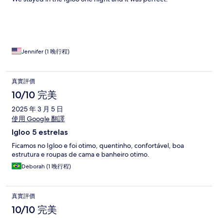
Jennifer (1 晚行程)
真實評價
10/10 完美
2025 年 3 月 5 日
使用 Google 翻譯
Igloo 5 estrelas
Ficamos no Igloo e foi otimo, quentinho, confortável, boa
estrutura e roupas de cama e banheiro otimo.
Deborah (1 晚行程)
真實評價
10/10 完美