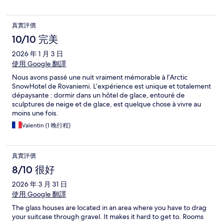
真實評價
10/10 完美
2026 年 1 月 3 日
使用 Google 翻譯
Nous avons passé une nuit vraiment mémorable à l’Arctic
SnowHotel de Rovaniemi. L’expérience est unique et totalement
dépaysante : dormir dans un hôtel de glace, entouré de
sculptures de neige et de glace, est quelque chose à vivre au
moins une fois.
Valentin (1 晚行程)
真實評價
8/10 很好
2026 年 3 月 31 日
使用 Google 翻譯
The glass houses are located in an area where you have to drag
your suitcase through gravel. It makes it hard to get to. Rooms