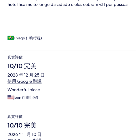
hotel fica muito longe da cidade e eles cobram €11 por pessoa
por trecho. Já deveria estar incluso na diária. Decidimos ir de
Uber e gastamos o mesmo valor
Thiago (1 晚行程)
真實評價
10/10 完美
2023 年 12 月 25 日
使用 Google 翻譯
Wonderful place
joon (1 晚行程)
真實評價
10/10 完美
2026 年 1 月 10 日