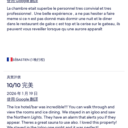
使用 Google 翻譯
La chambre etait superbe le personnel tres convivial et tres
professionnel . Une belle expérience , a ne pas hesiter a faire
meme si ce n est pas donné mais dormir une nuit et le diner
dans le restaurant de galce c est top et la cerise sur le gateau, ils
peuvent vous reveiller lorsque qu une aurore apparaît
SÉBASTIEN (1 晚行程)
真實評價
10/10 完美
2026 年 1 月 19 日
使用 Google 翻譯
The Ice hotel/bar was incredible!!! You can walk through and
view the rooms and ice dining. We stayed in an igloo and saw
the Northern Lights. They have an alarm that alerts you if they
appear. Theres a great sauna to use also. I loved this property!
We stayed in the Igloo one night and it was perfect!