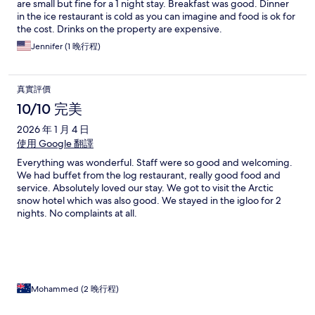
are small but fine for a 1 night stay. Breakfast was good. Dinner
in the ice restaurant is cold as you can imagine and food is ok for
the cost. Drinks on the property are expensive.
Jennifer (1 晚行程)
真實評價
10/10 完美
2026 年 1 月 4 日
使用 Google 翻譯
Everything was wonderful. Staff were so good and welcoming.
We had buffet from the log restaurant, really good food and
service. Absolutely loved our stay. We got to visit the Arctic
snow hotel which was also good. We stayed in the igloo for 2
nights. No complaints at all.
Mohammed (2 晚行程)