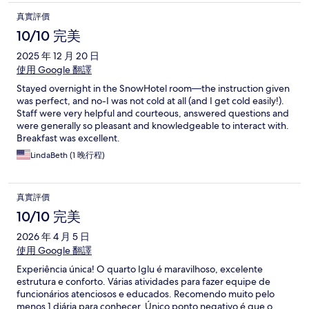
真實評價
10/10 完美
2025 年 12 月 20 日
使用 Google 翻譯
Stayed overnight in the SnowHotel room—the instruction given
was perfect, and no-I was not cold at all (and I get cold easily!).
Staff were very helpful and courteous, answered questions and
were generally so pleasant and knowledgeable to interact with.
Breakfast was excellent.
LindaBeth (1 晚行程)
真實評價
10/10 完美
2026 年 4 月 5 日
使用 Google 翻譯
Experiência única! O quarto Iglu é maravilhoso, excelente
estrutura e conforto. Várias atividades para fazer equipe de
funcionários atenciosos e educados. Recomendo muito pelo
menos 1 diária para conhecer. Único ponto negativo é que o