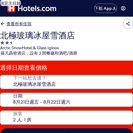
跳至主目錄
下載 App
查看所有住宿
北極玻璃冰屋雪酒店
2.5
Arctic SnowHotel & Glass Igloos
星
羅凡聶密酒店，設有 3 間餐廳和酒吧/酒廊
級
住
選擇日期查看價格
宿
下一站想去邊？
日期
旅客