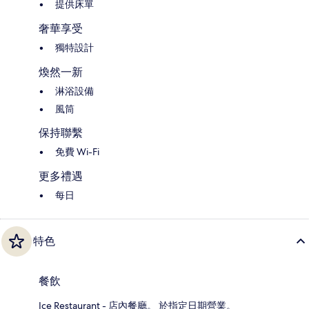
提供床單
奢華享受
獨特設計
煥然一新
淋浴設備
風筒
保持聯繫
免費 Wi-Fi
更多禮遇
每日
特色
餐飲
Ice Restaurant - 店內餐廳。 於指定日期營業。