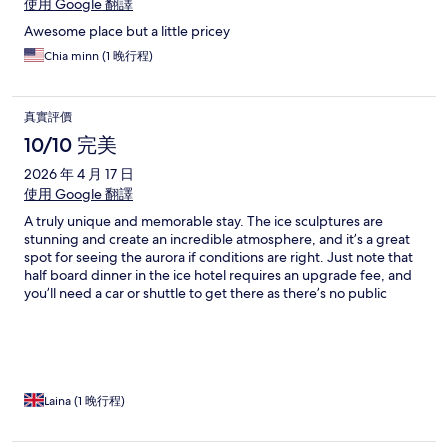
使用 Google 翻譯
Awesome place but a little pricey
Chia minn (1 晚行程)
真實評價
10/10 完美
2026 年 4 月 17 日
使用 Google 翻譯
A truly unique and memorable stay. The ice sculptures are
stunning and create an incredible atmosphere, and it’s a great
spot for seeing the aurora if conditions are right. Just note that
half board dinner in the ice hotel requires an upgrade fee, and
you’ll need a car or shuttle to get there as there’s no public
transport. Definitely a one-of-a-kind experience.
Laina (1 晚行程)