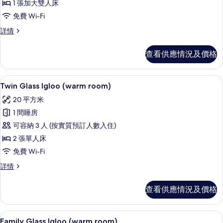
1 張加大雙人床
Suite
免費 Wi-Fi
(cold
room)
SnowHotel
詳情
Suite
的
(cold
查看供應情況及價格
相
room)
詳
片
情
Twin Glass Igloo (warm room) |
載
12
Twin Glass Igloo (warm room)
入
20 平方米
所
1 間睡房
有
可容納 3 人 (按實質預訂人數入住)
Twin
2 張單人床
Glass
免費 Wi-Fi
Igloo
(warm
Twin
詳情
Glass
room)
Igloo
的
查看供應情況及價格
(warm
相
room)
詳
片
Family Glass Igloo (warm room)
載
11
情
Family Glass Igloo (warm room)