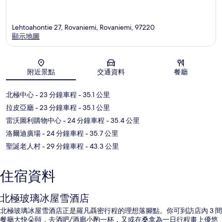
Lehtoahontie 27, Rovaniemi, Rovaniemi, 97220
顯示地圖
地圖
附近景點
交通資料
餐廳
北極中心
- 23 分鐘車程
- 35.1 公里
拉皮亞廳
- 23 分鐘車程
- 35.1 公里
雷沃圖利購物中心
- 24 分鐘車程
- 35.4 公里
洛爾迪廣場
- 24 分鐘車程
- 35.7 公里
聖誕老人村
- 29 分鐘車程
- 43.3 公里
住宿資料
北極玻璃冰屋雪酒店
北極玻璃冰屋雪酒店正是羅凡聶密行程的理想落腳點。你可到訪店內 3 間
餐廳大快朵頤，去酒吧/酒廊小酌一杯，又或在桑拿為一日行程畫上優悠