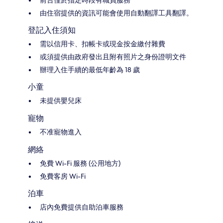
前台僅於指定時段有職員服務
由住宿提供的資訊可能會使用自動翻譯工具翻譯。
登記入住須知
需以信用卡、扣帳卡或現金按金繳付雜費
或須提供由政府發出且附有照片之身份證明文件
辦理入住手續的最低年齡為 18 歲
小童
未提供嬰兒床
寵物
不准寵物進入
網絡
免費 Wi-Fi 服務 (公用地方)
免費客房 Wi-Fi
泊車
店內免費提供自助泊車服務