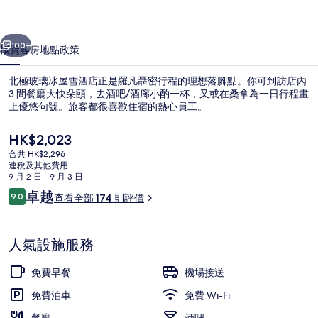
雪
一個
下一個
酒
100+
概覽
客房
地點
政策
店
北極玻璃冰屋雪酒店正是羅凡聶密行程的理想落腳點。你可到訪店內
相
3 間餐廳大快朵頤，去酒吧/酒廊小酌一杯，又或在桑拿為一日行程畫
上優悠句號。旅客都很喜歡住宿的熱心員工。
片
集
現
HK$2,023
價
合共 HK$2,296
HK$2,023
連稅及其他費用
9 月 2 日 - 9 月 3 日
評
卓越
9.0
查看全部 174 則評價
外觀
9.0 分，滿分 10 分，
價
人氣設施服務
免費早餐
機場接送
免費泊車
免費 Wi-Fi