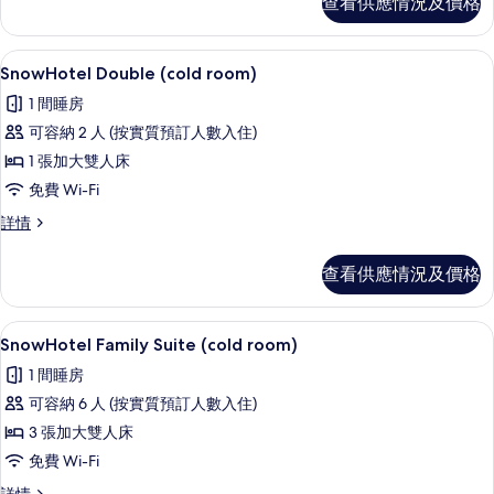
查看供應情況及價格
的
room)
詳
相
情
免費 Wi-Fi、獨特設計、床單
載
片
8
SnowHotel Double (cold room)
入
1 間睡房
所
可容納 2 人 (按實質預訂人數入住)
有
1 張加大雙人床
SnowHotel
免費 Wi-Fi
Double
SnowHotel
詳情
(cold
Double
room)
(cold
查看供應情況及價格
的
room)
詳
相
情
SnowHotel Family Suite (cold r
載
片
8
SnowHotel Family Suite (cold room)
入
1 間睡房
所
可容納 6 人 (按實質預訂人數入住)
有
3 張加大雙人床
SnowHotel
免費 Wi-Fi
Family
SnowHotel