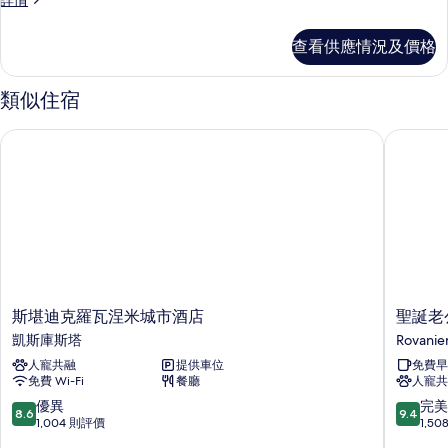
詳情
Suite
Family
(cold
Suite
查看供應情況及價格
room)
(cold
的
room)
詳
類似住宿
相
情
片
斯堪迪克羅瓦涅米城市酒店
聖誕老公
斯
聖
斯堪迪克羅瓦涅米城市酒店
聖誕老
堪
誕
凱斯庫斯塔
Rovanie
迪
老
人寵共融
提供車位
免費早
克
公
免費 Wi-Fi
餐廳
人寵共
羅
公
瓦
度
8.6
9.4
優異
完美
8.6
9.4
涅
假
分
分
1,004 則評價
1,5
米
村
(滿
(滿