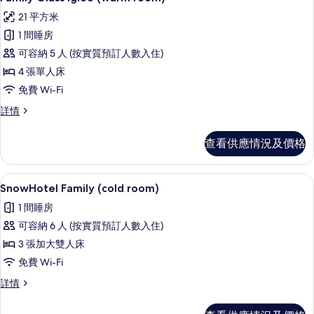
入
21 平方米
所
1 間睡房
有
可容納 5 人 (按實質預訂人數入住)
Family
4 張單人床
Glass
免費 Wi-Fi
Igloo
(warm
Family
詳情
Glass
room)
Igloo
的
查看供應情況及價格
(warm
相
room)
詳
片
免費 Wi-Fi、獨特設計、床單
載
9
情
SnowHotel Family (cold room)
入
1 間睡房
所
可容納 6 人 (按實質預訂人數入住)
有
3 張加大雙人床
SnowHotel
免費 Wi-Fi
Family
SnowHotel
詳情
(cold
Family
room)
(cold