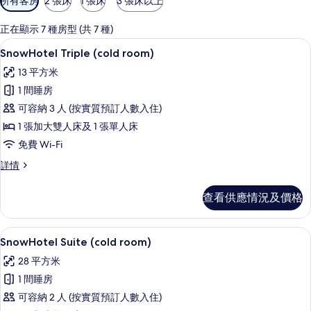
所有客房
2 張床
1 張床
3 張床以上
用
嘅
正在顯示 7 種房型 (共 7 種)
客
SnowHotel Triple (cold room) |
載
9
SnowHotel Triple (cold room)
房
入
篩
13 平方米
所
選
1 間睡房
有
條
可容納 3 人 (按實質預訂人數入住)
SnowHotel
件
1 張加大雙人床及 1 張單人床
Triple
免費 Wi-Fi
(cold
room)
SnowHotel
詳情
Triple
的
(cold
查看供應情況及價格
相
room)
詳
片
情
SnowHotel Suite (cold room) | 
載
15
SnowHotel Suite (cold room)
入
28 平方米
所
1 間睡房
有
可容納 2 人 (按實質預訂人數入住)
SnowHotel