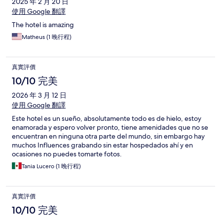
2025 年 2 月 20 日
使用 Google 翻譯
The hotel is amazing
Matheus (1 晚行程)
真實評價
10/10 完美
2026 年 3 月 12 日
使用 Google 翻譯
Este hotel es un sueño, absolutamente todo es de hielo, estoy
enamorada y espero volver pronto, tiene amenidades que no se
encuentran en ninguna otra parte del mundo, sin embargo hay
muchos Influences grabando sin estar hospedados ahí y en
ocasiones no puedes tomarte fotos.
Tania Lucero (1 晚行程)
真實評價
10/10 完美