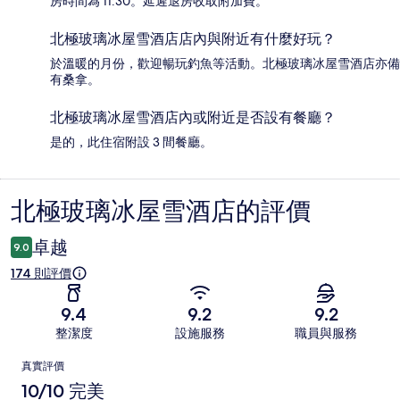
房時間為 11:30。延遲退房收取附加費。
北極玻璃冰屋雪酒店店內與附近有什麼好玩？
於溫暖的月份，歡迎暢玩釣魚等活動。北極玻璃冰屋雪酒店亦備
有桑拿。
北極玻璃冰屋雪酒店內或附近是否設有餐廳？
是的，此住宿附設 3 間餐廳。
北極玻璃冰屋雪酒店的評價
評
價
卓越
9.0
174 則評價
9.4
9.2
9.2
整潔度
設施服務
職員與服務
評
真實評價
價
10/10 完美