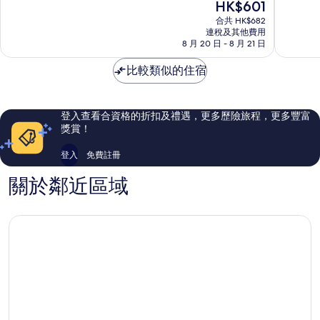
現
HK$601
城
Rovanie
分
分
售
市
為
為
合共 HK$682
HK$601
酒
連稅及其他費用
10
10
8 月 20 日 - 8 月 21 日
店
分)，
分)，
凱
優
完
比較類似的住宿
斯
異，
美，
庫
1,004
1,508
斯
則
則
塔
評
評
登入查看合資格的折扣及禮遇，更多歷險旅程，更多豐富
價
價
獎賞！
篇
篇
評
評
登入
免費註冊
價
價
關於鄰近區域