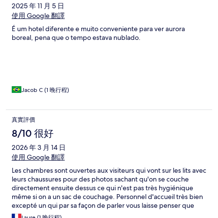
2025 年 11 月 5 日
使用 Google 翻譯
É um hotel diferente e muito conveniente para ver aurora
boreal, pena que o tempo estava nublado.
Jacob C (1 晚行程)
真實評價
8/10 很好
2026 年 3 月 14 日
使用 Google 翻譯
Les chambres sont ouvertes aux visiteurs qui vont sur les lits avec
leurs chaussures pour des photos sachant qu'on se couche
directement ensuite dessus ce qui n'est pas très hygiénique
même si on a un sac de couchage. Personnel d'accueil très bien
excepté un qui par sa façon de parler vous laisse penser que
vous dérangez.
Laure (1 晚行程)