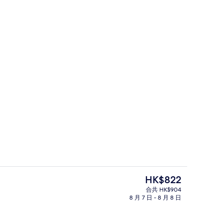
接待處
現
HK$822
價
合共 HK$904
HK$822
8 月 7 日 - 8 月 8 日
1 張特大雙人床, 非吸煙房 (King) | 房內夾萬、書桌、熨斗/熨衫板、免費 Wi-Fi
外觀