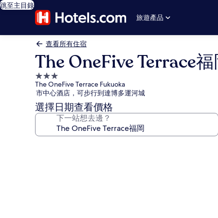
跳至主目錄
旅遊產品
查看所有住宿
The OneFive Terrace
3.0
The OneFive Terrace Fukuoka
星
市中心酒店，可步行到達博多運河城
級
選擇日期查看價格
住
下一站想去邊？
宿
The
OneFive
Terrace
福
岡