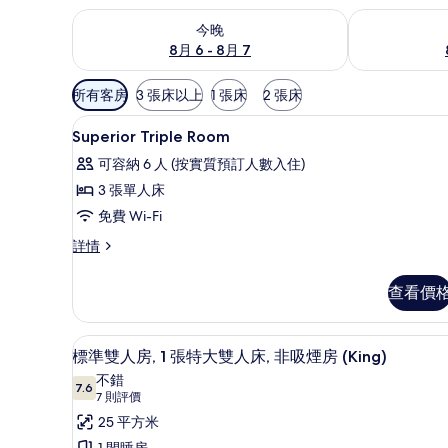
查看今晚 8月 6 - 8月 7的可訂空房
查看明日 8月 
今晚
8月 6 - 8月 7
可
所有客房
3 張床以上
1 張床
2 張床
用
房內夾萬、書桌、熨斗/熨衫板、免
載
嘅
1
Superior Triple Room
入
客
可容納 6 人 (按實質預訂人數入住)
房
所
3 張單人床
篩
有
免費 Wi-Fi
選
Superior
條
Superior
詳情
Triple
件
Triple
Room
Room
查看價
的
詳
情
相
標準雙人房, 1 張特大雙人床, 非吸
載
片
6
標準雙人房, 1 張特大雙人床, 非吸煙房 (King)
入
不錯
7.6
7.6 分，滿分 10 分
所
(7
7 則評價
則
有
25 平方米
評
1 間睡房