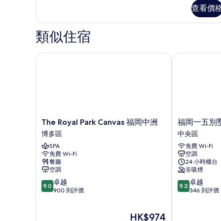
雙
相
間
查看價
床
片
臥
房,
2
類似住宿
室,
間
非
臥
室,
The Royal Park Canvas 福岡中洲
福岡一五別墅
吸
非
煙
吸
煙
房
房
的
詳
情
相
The
福
The Royal Park Canvas 福岡中洲
福岡一五別
片
Royal
岡
博多區
中央區
Park
一
SPA
免費 Wi-Fi
Canvas
五
免費 Wi-Fi
空調
福
別
餐廳
24 小時櫃台
岡
墅
空調
非吸煙
中
中
9.0
9.2
卓越
卓越
洲
央
9.0
9.2
分
分
900 則評價
346 則評價
博
區
(滿
(滿
多
分
分
區
現
HK$974
為
為