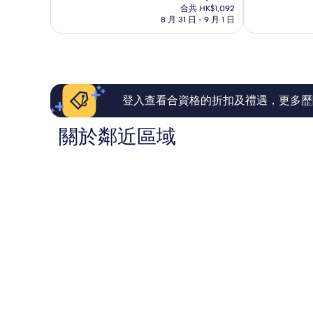
售
10
10
合共 HK$1,092
HK$974
分)，
分)，
8 月 31 日 - 9 月 1 日
卓
卓
越，
越，
900
346
則
則
評
評
價
價
登入查看合資格的折扣及禮遇，更多歷
篇
篇
評
評
關於鄰近區域
價
價