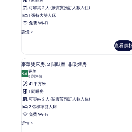
標
價)
準
可容納 2 人 (按實質預訂人數入住)
雙
1 張特大雙人床
人
免費 Wi-Fi
房,
標
詳情
準
1
雙
張
查看價
人
特
房,
1
大
豪華雙床房, 2 間臥室, 非吸煙房
載
6
張
豪華雙床房, 2 間臥室, 非吸煙房
雙
入
特
完美
大
9.6
人
9.6 分，滿分 10 分
所
(8
8 則評價
雙
則
床,
有
41 平方米
人
評
床,
非
豪
1 間睡房
非
價)
吸
華
可容納 2 人 (按實質預訂人數入住)
吸
煙
煙
雙
2 張標準雙人床
房
房
床
免費 Wi-Fi
(King)
(King)
詳
房,
豪
詳情
情
華
的
2