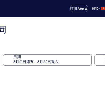
•
打開 App
HKD
福岡
日期