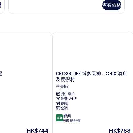
房,
格
查看價格
房
非
吸
的
煙
相
房
詳
片
情
CROSS LIFE 博多天神 - ORIX 酒店及
CROSS
墅
CROSS LIFE 博多天神 - ORIX 酒店
LIFE
及度假村
博
中央區
多
天
提供車位
免費 Wi-Fi
神
餐廳
-
空調
ORIX
8.8
酒
優異
8.8
分
店
985 則評價
(滿
及
現
現
HK$744
HK$788
分
度