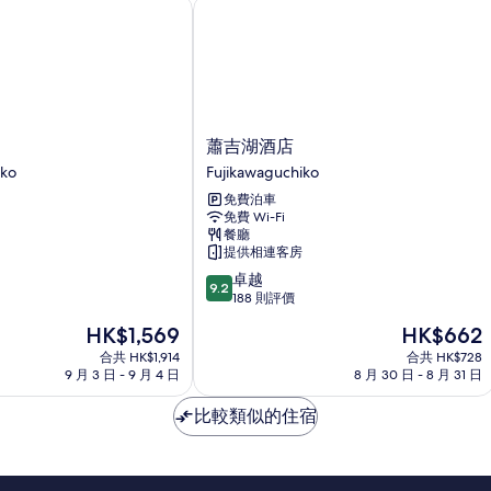
的
蕭吉湖酒店
情
相
片
蕭
蕭吉湖酒店
吉
iko
Fujikawaguchiko
湖
免費泊車
酒
免費 Wi-Fi
店
餐廳
iko
Fujikawaguchiko
提供相連客房
9.2
卓越
9.2
分
188 則評價
(滿
現
現
HK$1,569
HK$662
分
售
售
為
合共 HK$1,914
合共 HK$728
HK$1,569
HK$662
9 月 3 日 - 9 月 4 日
8 月 30 日 - 8 月 31 日
10
分)，
比較類似的住宿
卓
越，
188
則