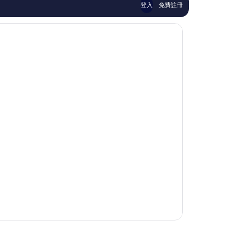
評
評
登入
免費註冊
價
價
篇
篇
評
評
價
價