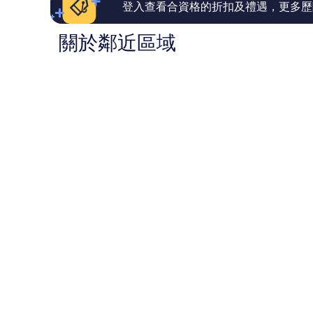
評
評
登入查看合資格的折扣及禮遇，更多歷
價
價
篇
篇
關於鄰近區域
評
評
價
價