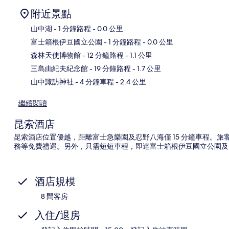
附近景點
山中湖
- 1 分鐘路程
- 0.0 公里
富士箱根伊豆國立公園
- 1 分鐘路程
- 0.0 公里
地
森林天使博物館
- 12 分鐘路程
- 1.1 公里
三島由紀夫紀念館
- 19 分鐘路程
- 1.7 公里
山中諏訪神社
- 4 分鐘車程
- 2.4 公里
繼續閱讀
昆索酒店
昆索酒店位置優越，距離富士急樂園及忍野八海僅 15 分鐘車程。旅客
務等免費禮遇。另外，只需短短車程，即達富士箱根伊豆國立公園及
酒店規模
8 間客房
入住/退房