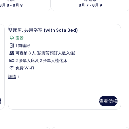
8月 8 - 8月 9
8月 7 - 8月 9
th Shared Shower) | 書桌、隔音、免費 Wi-Fi、床單
雙床房, 共用浴室 (with Sofa Bed) 
載
9
雙床房, 共用浴室 (with Sofa Bed)
入
園景
所
1 間睡房
有
可容納 3 人 (按實質預訂人數入住)
雙
2 張單人床及 2 張單人梳化床
床
免費 Wi-Fi
房,
雙
詳情
共
床
用
房,
共
浴
用
格
查看價格
室
浴
室
(with
(with
Sofa
Sofa
Bed)
Bed)
詳