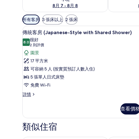
8月 7 - 8月 8
可
所有客房
3 張床以上
2 張床
用
傳統客房 (Japanese-Style wi
載
嘅
10
傳統客房 (Japanese-Style with Shared Shower)
入
客
很好
8.0
房
8.0 分，滿分 10 分
所
(2
2 則評價
篩
則
有
園景
選
評
傳
17 平方米
條
價)
統
可容納 5 人 (按實質預訂人數入住)
件
客
5 張單人日式床墊
房
免費 Wi-Fi
(Japanese-
傳
詳情
統
Style
客
with
查看價
房
Shared
(Japanese-
Shower)
Style
類似住宿
with
的
Shared
相
Shower)