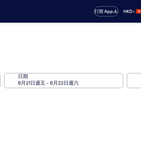
•
打開 App
HKD
日期