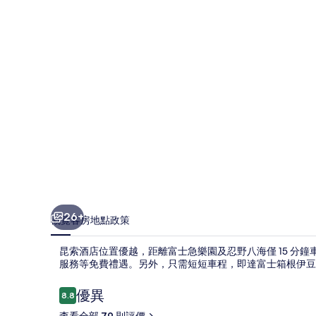
片
集
26+
概覽
客房
地點
政策
昆索酒店位置優越，距離富士急樂園及忍野八海僅 15 分鐘
服務等免費禮遇。另外，只需短短車程，即達富士箱根伊豆
評
優異
8.8
8.8 分，滿分 10 分，
價
查看全部 79 則評價