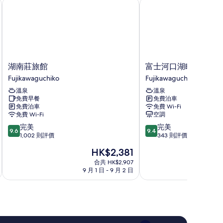
湖南莊旅館
富士河口湖町酒店
湖
富
湖南莊旅館
富士河口湖町酒店
南
士
Fujikawaguchiko
Fujikawaguchiko
莊
河
溫泉
溫泉
旅
口
免費早餐
免費泊車
館
湖
免費泊車
免費 Wi-Fi
Fujikawaguchiko
町
免費 Wi-Fi
空調
酒
9.6
9.4
完美
完美
店
9.6
9.4
分
分
1,002 則評價
343 則評價
Fujikawaguchiko
(滿
(滿
現
HK$2,381
分
分
售
為
為
合共 HK$2,907
HK$2,381
9 月 1 日 - 9 月 2 日
8 
10
10
分)，
分)，
完
完
美，
美，
1,002
343
則
則