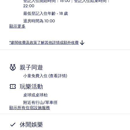
登記入住開始時間：15:00；登記入住結束時間：
22:00
最低登記入住年齡 - 18 歲
退房時間為 10:00
顯示更多
*參閱收費及政策了解其他詳情或額外收費
親子同遊
小童免費入住 (查看詳情)
玩樂活動
桌球或桌球枱
附近有行山/單車徑
顯示所有住宿設施服務
休閒娛樂