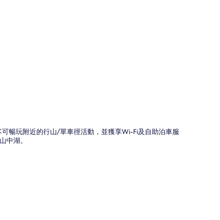
圖
可暢玩附近的行山/單車徑活動，並獲享Wi-Fi及自助泊車服
山中湖。