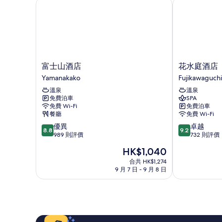
富士山酒店
花水庭酒店
詳
片
情
富
花
富士山酒店
花水庭酒店
士
水
Yamanakako
Fujikawaguch
山
庭
溫泉
溫泉
酒
酒
免費泊車
SPA
店
店
免費 Wi-Fi
免費泊車
Yamanakako
Fujikawaguch
餐廳
免費 Wi-Fi
8.8
9.2
優異
卓越
8.8
9.2
分
分
989 則評價
732 則評價
(滿
(滿
現
HK$1,040
分
分
售
為
為
合共 HK$1,274
HK$1,040
9 月 7 日 - 9 月 8 日
10
10
分)，
分)，
優
卓
異，
越，
989
732
則
則