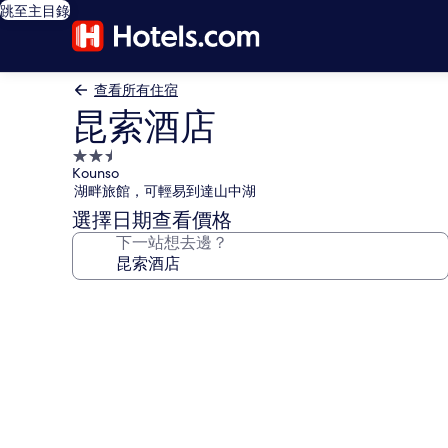
跳至主目錄
查看所有住宿
昆索酒店
2.5
Kounso
星
湖畔旅館，可輕易到達山中湖
級
選擇日期查看價格
住
下一站想去邊？
宿
昆
索
酒
店
相