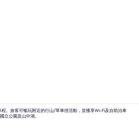
樓梯
車程。旅客可暢玩附近的行山/單車徑活動，並獲享Wi-Fi及自助泊車
國立公園及山中湖。
泉水浴、免