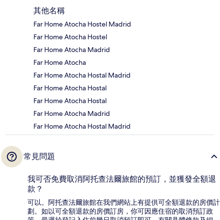
其他名稱
Far Home Atocha Hostel Madrid
Far Home Atocha Hostel
Far Home Atocha Madrid
Far Home Atocha
Far Home Atocha Hostal Madrid
Far Home Atocha Hostal
Far Home Atocha Hostal
Far Home Atocha Madrid
Far Home Atocha Hostal Madrid
常見問題
我可否免費取消阿托查法爾旅館的預訂，並獲發全額退
款？
可以。阿托查法爾旅館在我們網站上有提供可全額退款的房價計
劃。如以可全額退款的房價訂房，你可因應住宿的取消預訂政