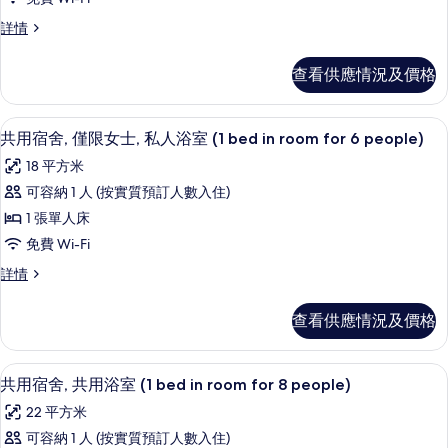
片
用
共
詳情
宿
用
舍,
宿
查看供應情況及價格
舍,
共
共
用
用
共用宿舍, 僅限女士, 私人浴室 (1 bed in
載
6
浴
共用宿舍, 僅限女士, 私人浴室 (1 bed in room for 6 people)
浴
入
室
室
18 平方米
(Single
所
bed
(Single
可容納 1 人 (按實質預訂人數入住)
有
in
bed
1 張單人床
room
共
in
for
免費 Wi-Fi
用
room
12
共
詳情
people)
宿
for
用
詳
12
舍,
宿
情
查看供應情況及價格
舍,
people)
僅
僅
的
限
限
共用宿舍, 共用浴室 (1 bed in room f
載
相
7
女
共用宿舍, 共用浴室 (1 bed in room for 8 people)
女
入
士,
片
士,
22 平方米
私
所
人
私
可容納 1 人 (按實質預訂人數入住)