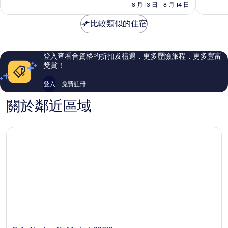
8 月 13 日 - 8 月 14 日
分)，
分)，
很
很
比較類似的住宿
好，
好，
204
520
則
則
評
評
登入查看合資格的折扣及禮遇，更多歷險旅程，更多豐富
價
價
獎賞！
篇
篇
評
評
登入
免費註冊
價
價
關於鄰近區域