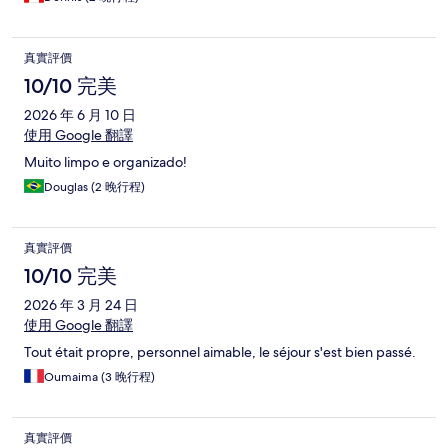
真實評價
10/10 完美
2026 年 6 月 10 日
使用 Google 翻譯
Muito limpo e organizado!
Douglas (2 晚行程)
真實評價
10/10 完美
2026 年 3 月 24 日
使用 Google 翻譯
Tout était propre, personnel aimable, le séjour s'est bien passé.
Oumaima (3 晚行程)
真實評價