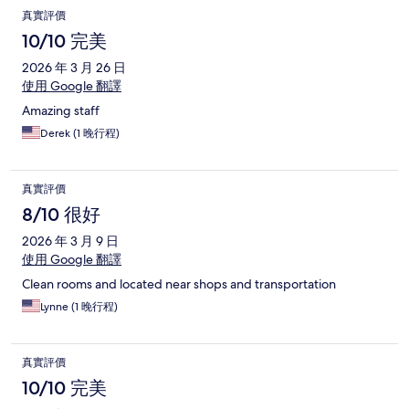
真實評價
10/10 完美
2026 年 3 月 26 日
使用 Google 翻譯
Amazing staff
Derek (1 晚行程)
真實評價
8/10 很好
2026 年 3 月 9 日
使用 Google 翻譯
Clean rooms and located near shops and transportation
Lynne (1 晚行程)
真實評價
10/10 完美