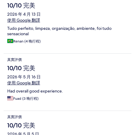
10/10 完美
2026 年 4 月 13 日
使用 Google 翻譯
Tudo perfeito, limpeza, organização, ambiente, foi tudo
sensacional
Renan (4 晚行程)
真實評價
10/10 完美
2026 年 5 月 16 日
使用 Google 翻譯
Had overall good experience.
Fuad (3 晚行程)
真實評價
10/10 完美
2026 年 5 月 5 日