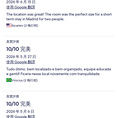
2026 年 6 月 15 日
使用 Google 翻譯
The location was great! The room was the perfect size for a short
term stay in Madrid for two people.
Escarlen (2 晚行程)
真實評價
10/10 完美
2026 年 5 月 27 日
使用 Google 翻譯
Tudo ótimo, bem localizado e bem organizado, equipe educada
e gentil! Ficaria nesse local novamente com tranquilidade.
Vinicius (2 晚行程)
真實評價
10/10 完美
2026 年 5 月 6 日
使用 Google 翻譯