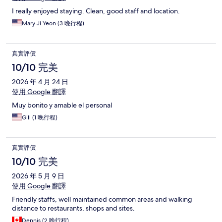
I really enjoyed staying. Clean, good staff and location.
Mary Ji Yeon (3 晚行程)
真實評價
10/10 完美
2026 年 4 月 24 日
使用 Google 翻譯
Muy bonito y amable el personal
Gill (1 晚行程)
真實評價
10/10 完美
2026 年 5 月 9 日
使用 Google 翻譯
Friendly staffs, well maintained common areas and walking
distance to restaurants, shops and sites.
Dennis (2 晚行程)