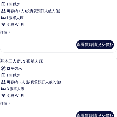
所
1 間睡房
有
可容納 1 人 (按實質預訂人數入住)
基
1 張單人床
本
免費 Wi-Fi
共
基
詳情
用
本
宿
共
查看供應情況及價格
用
舍,
宿
僅
舍,
基本三人房, 3 張單人床 | 書桌、手提
載
1
僅
基本三人房, 3 張單人床
限
入
限
女
12 平方米
女
所
士
士
1 間睡房
有
(1
(1
可容納 3 人 (按實質預訂人數入住)
bed
基
bed
in
3 張單人床
本
room
in
免費 Wi-Fi
for
三
room
6
基
詳情
人
for
people)
本
6
詳
房,
三
查看供應情況及價格
情