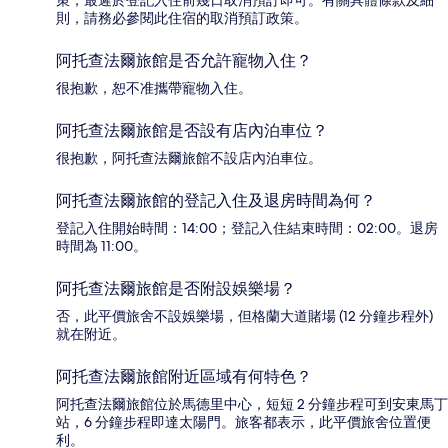
策，最遲於登記入住前幾日取消預訂即可。有關具體條款及細
則，請務必參閱此住宿的取消預訂政策。
阿托查法爾旅館是否允許寵物入住？
很抱歉，恕不准攜帶寵物入住。
阿托查法爾旅館是否設有店內泊車位？
很抱歉，阿托查法爾旅館不設店內泊車位。
阿托查法爾旅館的登記入住及退房時間為何？
登記入住開始時間：14:00；登記入住結束時間：02:00。退房
時間為 11:00。
阿托查法爾旅館是否附設娛樂場？
否，此平價旅舍不設娛樂場，但格蘭大道賭場 (12 分鐘步程外)
就在附近。
阿托查法爾旅館附近區域有何特色？
阿托查法爾旅館位於馬德里中心，短短 2 分鐘步程可到安東馬丁
站，6 分鐘步程即達太陽門。旅客都表示，此平價旅舍位置便
利。