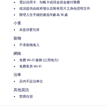
需以信用卡、扣帳卡或現金按金繳付雜費
或須提供由政府發出且附有照片之身份證明文件
辦理入住手續的最低年齡為 18 歲
小童
未提供嬰兒床
寵物
不准寵物進入
網絡
免費 Wi-Fi 服務 (公用地方)
免費客房 Wi-Fi
泊車
店內不設泊車位
其他資訊
禁煙住宿