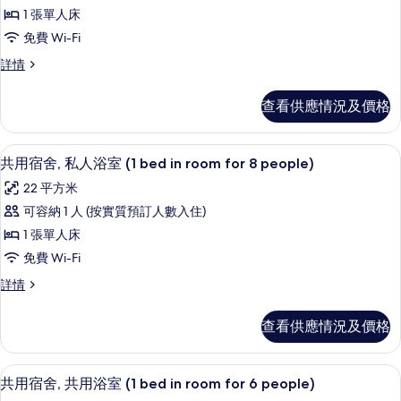
有
浴
人
1 張單人床
室
共
(1
浴
免費 Wi-Fi
用
bed
室
共
詳情
in
宿
用
(1
room
舍,
宿
for
bed
查看供應情況及價格
舍,
6
共
in
共
people)
用
用
room
詳
書桌、手提電腦工作空間、隔音、免費 Wi
載
6
浴
共用宿舍, 私人浴室 (1 bed in room for 8 people)
浴
for
情
入
室
6
室
22 平方米
(1
所
people)
bed
(1
可容納 1 人 (按實質預訂人數入住)
有
in
的
bed
1 張單人床
room
共
相
in
for
免費 Wi-Fi
用
room
8
片
共
詳情
people)
宿
for
用
詳
8
舍,
宿
情
查看供應情況及價格
舍,
people)
私
私
的
人
人
書桌、手提電腦工作空間、隔音、免費 Wi
載
相
7
浴
共用宿舍, 共用浴室 (1 bed in room for 6 people)
浴
入
室