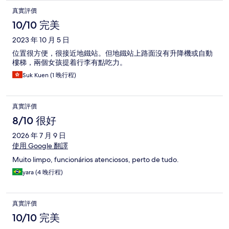
真實評價
10/10 完美
2023 年 10 月 5 日
位置很方便，很接近地鐵站。但地鐵站上路面沒有升降機或自動
樓梯，兩個女孩提着行李有點吃力。
Suk Kuen (1 晚行程)
真實評價
8/10 很好
2026 年 7 月 9 日
使用 Google 翻譯
Muito limpo, funcionários atenciosos, perto de tudo.
yara (4 晚行程)
真實評價
10/10 完美