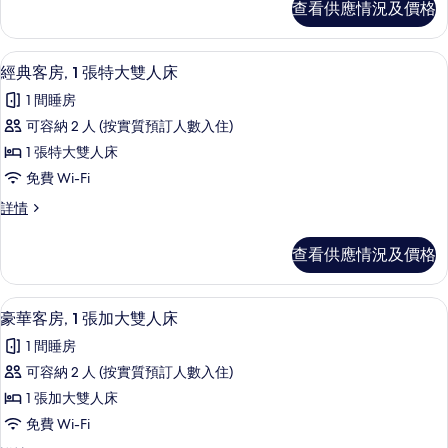
片
查看供應情況及價格
房,
1
1
張
張
經典客房, 1 張特大雙人床 | 書桌、免費 
載
5
特
特
經典客房, 1 張特大雙人床
入
大
大
1 間睡房
雙
所
雙
人
可容納 2 人 (按實質預訂人數入住)
有
床
人
1 張特大雙人床
詳
經
床
情
免費 Wi-Fi
典
的
經
詳情
客
典
相
房,
客
片
查看供應情況及價格
房,
1
1
張
張
豪華客房, 1 張加大雙人床 | 書桌、免費 
載
8
特
特
豪華客房, 1 張加大雙人床
入
大
大
1 間睡房
雙
所
雙
人
可容納 2 人 (按實質預訂人數入住)
有
床
人
1 張加大雙人床
詳
豪
床
情
免費 Wi-Fi
華