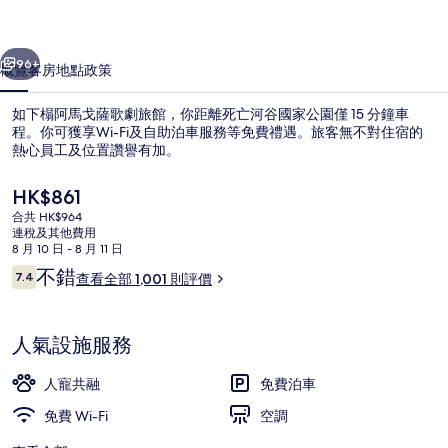
旅
一個
下一個
館
96+
概覽
客房
地點
政策
相
如下榻阿馬戈薩歌劇旅館，你距離死亡河谷國家公園僅 15 分鐘車
片
程。你可獲享Wi-Fi及自助泊車服務等免費禮遇。旅客無不對住宿的
熱心員工及位置讚譽有加。
集
現
HK$861
價
合共 HK$964
HK$861
連稅及其他費用
8 月 10 日 - 8 月 11 日
評
不錯
7.4
查看全部 1,001 則評價
住宿景觀
7.4 分，滿分 10 分，
價
人氣設施服務
人寵共融
免費泊車
免費 Wi-Fi
空調