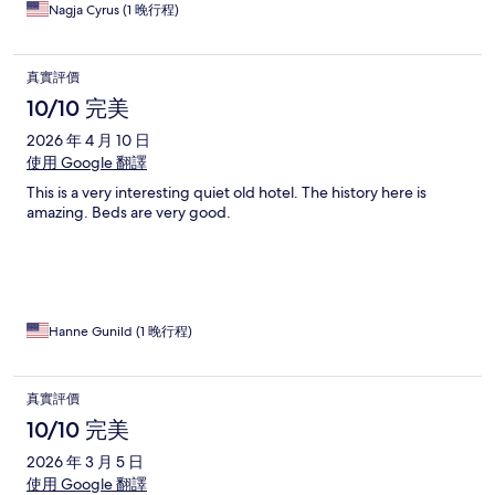
Nagja Cyrus (1 晚行程)
真實評價
10/10 完美
2026 年 4 月 10 日
使用 Google 翻譯
This is a very interesting quiet old hotel. The history here is
amazing. Beds are very good.
Hanne Gunild (1 晚行程)
真實評價
10/10 完美
2026 年 3 月 5 日
使用 Google 翻譯