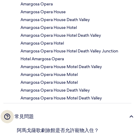
Amargosa Opera
Amargosa Opera House
Amargosa Opera House Death Valley
Amargosa Opera House Hotel
Amargosa Opera House Hotel Death Valley
Amargosa Opera Hotel
Amargosa Opera House Hotel Death Valley Junction
Hotel Amargosa Opera
Amargosa Opera House Motel Death Valley
Amargosa Opera House Motel
Amargosa Opera House Motel
Amargosa Opera House Death Valley
Amargosa Opera House Motel Death Valley
常見問題
阿馬戈薩歌劇旅館是否允許寵物入住？