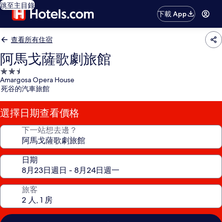
跳至主目錄
下載 App
查看所有住宿
阿馬戈薩歌劇旅館
2.5
Amargosa Opera House
星
死谷的汽車旅館
級
住
選擇日期查看價格
宿
下一站想去邊？
日期
旅客