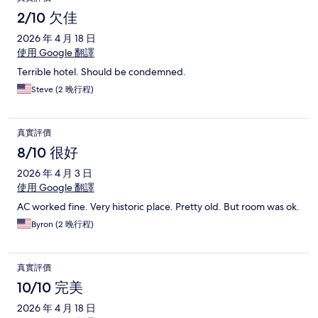
2/10 欠佳
2026 年 4 月 18 日
使用 Google 翻譯
Terrible hotel. Should be condemned.
Steve (2 晚行程)
真實評價
8/10 很好
2026 年 4 月 3 日
使用 Google 翻譯
AC worked fine. Very historic place. Pretty old. But room was ok.
Byron (2 晚行程)
真實評價
10/10 完美
2026 年 4 月 18 日