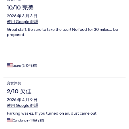
10/10 完美
2026 年 3 月 3 日
使用 Google 翻譯
Great staff. Be sure to take the tour! No food for 30 miles… be
prepared.
Laura (3 晚行程)
真實評價
2/10 欠佳
2026 年 4 月 9 日
使用 Google 翻譯
Parking was ez. If you turned on air, dust came out
Candance (1 晚行程)