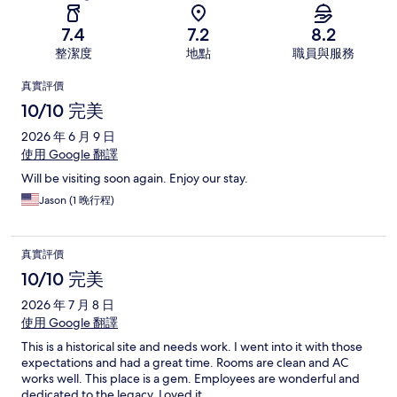
7.4
7.2
8.2
整潔度
地點
職員與服務
評
真實評價
價
10/10 完美
2026 年 6 月 9 日
使用 Google 翻譯
Will be visiting soon again. Enjoy our stay.
Jason (1 晚行程)
真實評價
10/10 完美
2026 年 7 月 8 日
使用 Google 翻譯
This is a historical site and needs work. I went into it with those
expectations and had a great time. Rooms are clean and AC
works well. This place is a gem. Employees are wonderful and
dedicated to the legacy. Loved it