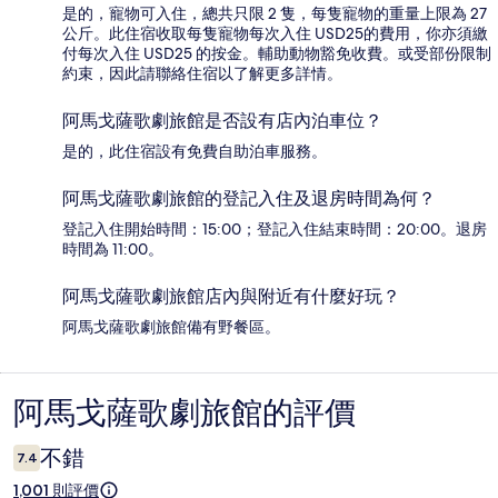
是的，寵物可入住，總共只限 2 隻，每隻寵物的重量上限為 27
公斤。此住宿收取每隻寵物每次入住 USD25的費用，你亦須繳
付每次入住 USD25 的按金。輔助動物豁免收費。或受部份限制
約束，因此請聯絡住宿以了解更多詳情。
阿馬戈薩歌劇旅館是否設有店內泊車位？
是的，此住宿設有免費自助泊車服務。
阿馬戈薩歌劇旅館的登記入住及退房時間為何？
登記入住開始時間：15:00；登記入住結束時間：20:00。退房
時間為 11:00。
阿馬戈薩歌劇旅館店內與附近有什麼好玩？
阿馬戈薩歌劇旅館備有野餐區。
阿馬戈薩歌劇旅館的評價
評
價
不錯
7.4
1,001 則評價