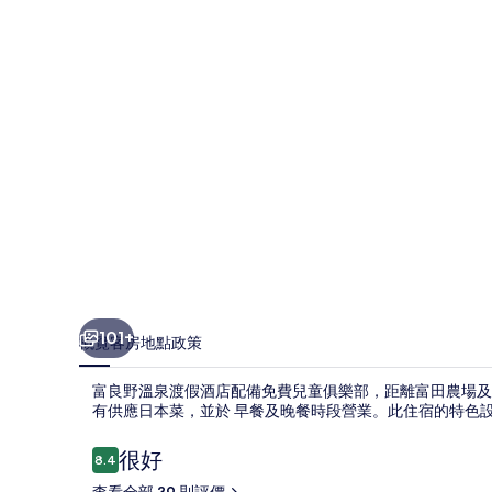
渡
假
酒
店
相
片
集
101+
概覽
客房
地點
政策
富良野溫泉渡假酒店配備免費兒童俱樂部，距離富田農場及薰衣草
有供應日本菜，並於 早餐及晚餐時段營業。此住宿的特色設
評
很好
8.4
8.4 分，滿分 10 分，
價
查看全部 39 則評價