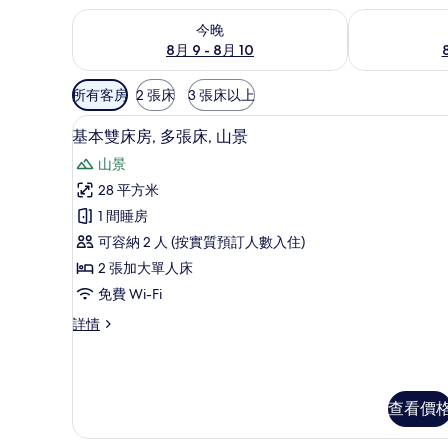
查看今晚 8月 9 - 8月 10的可訂空房
查看明日 8月 1
今晚
8月 9 - 8月 10
可
所有客房
2 張床
3 張床以上
用
高級寢具、房內夾萬、書桌、
載
嘅
8
基本雙床房, 多張床, 山景
入
客
山景
房
所
28 平方米
篩
有
1 間睡房
選
基
條
可容納 2 人 (按實質預訂人數入住)
本
件
2 張加大單人床
雙
免費 Wi-Fi
床
基
詳情
房,
本
多
雙
床
張
房,
查看價
床,
多
張
山