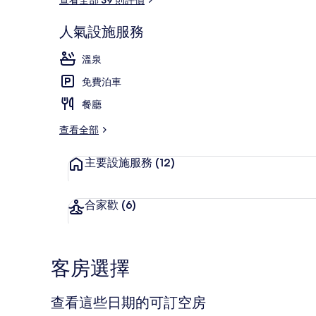
人氣設施服務
室內 SPA 浴
溫泉
免費泊車
餐廳
查看全部
主要設施服務
(12)
合家歡
(6)
客房選擇
查看這些日期的可訂空房