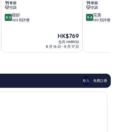
餐廳
餐廳
斯
空調
空調
托
8.0
9.4
很好
完美
斯
8.0
9.4
分
分
323 則評價
130 則評價
酒
(滿
(滿
店
分
分
Kamifurano
現
HK$769
為
為
售
10
10
合共 HK$932
HK$769
分)，
分)，
8 月 16 日 - 8 月 17 日
8 月
很
完
好，
美，
323
130
則
則
評
評
價
價
登入
免費註冊
篇
篇
評
評
價
價