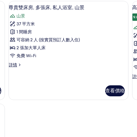
山
隔音
尊貴雙床房, 多張床, 私人浴室, 山景 
載
片
14
景
尊貴雙床房, 多張床, 私人浴室, 山景
高
入
詳
山景
情
9.
所
37 平方米
有
1 間睡房
尊
可容納 2 人 (按實質預訂人數入住)
貴
2 張加大單人床
雙
免費 Wi-Fi
床
房
尊
詳情
2
房,
貴
多
雙
高
詳
床
級
張
房,
套
室
格
查看價格
床,
多
房,
張
2
私
床,
間
隔音
人
私
臥
人
室,
浴
浴
非
室,
室,
吸
山
山
煙
景
房