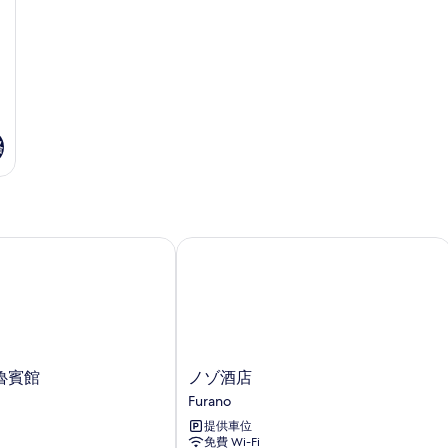
景
詳
詳
的
情
情
相
片
格
賓館
ノゾ酒店
ノ
魯賓館
ノゾ酒店
ゾ
Furano
酒
提供車位
店
免費 Wi-Fi
Furano