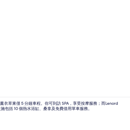
住宿入口
東僅 5 分鐘車程。你可到訪 SPA，享受按摩服務；而Lenord
施包括 10 個熱水浴缸、桑拿及免費借用單車服務。
大堂