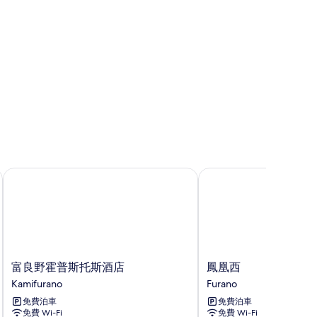
相
片
富良野霍普斯托斯酒店
鳳凰西
富
鳳
富良野霍普斯托斯酒店
鳳凰西
良
凰
Kamifurano
Furano
野
西
免費泊車
免費泊車
霍
Furano
免費 Wi-Fi
免費 Wi-Fi
普