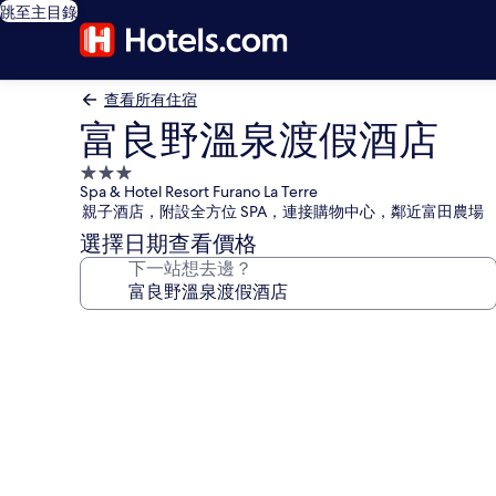
跳至主目錄
查看所有住宿
富良野溫泉渡假酒店
3.0
Spa & Hotel Resort Furano La Terre
星
親子酒店，附設全方位 SPA，連接購物中心，鄰近富田農場
級
選擇日期查看價格
住
下一站想去邊？
宿
富
良
野
溫
泉