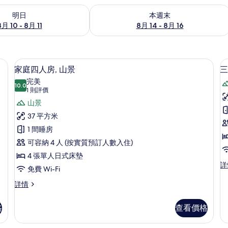
0 - 8月 11的可訂空房
查看本週末 8月 14 - 8月 16的可訂空房
明日
本週末
8月 10 - 8月 11
8月 14 - 8月 16
隔音
家庭四人房, 山景 | 高級寢具、房內夾
載
20
家庭四人房, 山景
三
入
完美
10.0
10.0 分，滿分 10 分
所
(1
1 則評價
則
有
山景
評
家
37 平方米
價)
庭
1 間睡房
四
可容納 4 人 (按實質預訂人數入住)
房
人
4 張單人日式床墊
三
詳
房,
免費 Wi-Fi
人
山
房,
家
詳情
山
庭
景
景
四
格
查看價格
的
詳
人
情
房,
相