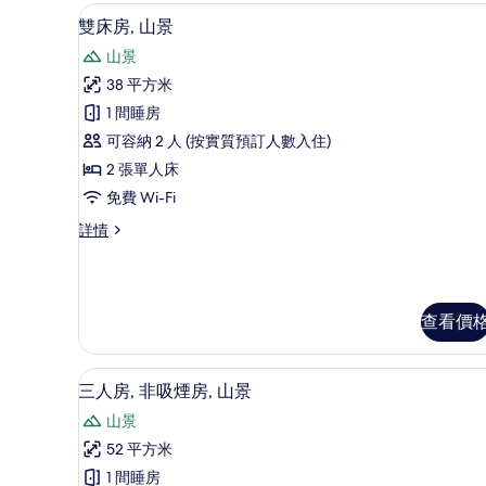
床,
高級寢具、房內夾萬、書桌、
載
景
山
13
雙床房, 山景
景
入
的
山景
詳
所
相
情
38 平方米
有
片
1 間睡房
雙
可容納 2 人 (按實質預訂人數入住)
床
2 張單人床
房,
免費 Wi-Fi
山
雙
詳情
景
床
的
房,
山
相
景
查看價
片
詳
情
高級寢具、房內夾萬、書桌、
載
12
三人房, 非吸煙房, 山景
入
山景
所
52 平方米
有
1 間睡房