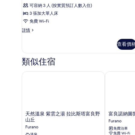
三
可容納 3 人 (按實質預訂人數入住)
人
3 張加大單人床
房,
免費 Wi-Fi
非
三
詳情
吸
人
煙
房,
查看價
非
房,
吸
山
煙
類似住宿
房,
景
山
的
景
天然溫泉 紫雲之湯 拉比斯塔富良野山丘
富良諾納圖魯
詳
相
情
片
天
富
天然溫泉 紫雲之湯 拉比斯塔富良野
富良諾納圖
然
良
山丘
Furano
溫
諾
Furano
免費泊車
泉
納
免費 Wi-Fi
紫
溫泉
圖