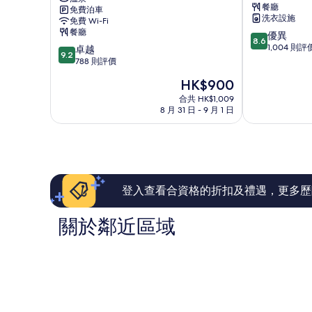
餐廳
免費泊車
雲
魯
洗衣設施
免費 Wi-Fi
之
賓
餐廳
8.6
優異
湯
館
8.6
分
1,004 則評
9.2
拉
卓越
Furano
9.2
(滿
分
比
788 則評價
分
(滿
斯
現
HK$900
為
分
塔
售
10
為
富
合共 HK$1,009
HK$900
分)，
8 月 31 日 - 9 月 1 日
10
良
優
分)，
野
異，
卓
山
1,004
越，
丘
則
788
Furano
評
則
價
評
登入查看合資格的折扣及禮遇，更多歷
篇
價
評
篇
關於鄰近區域
價
評
價