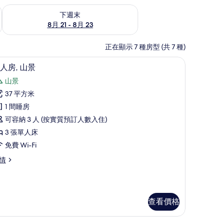
查看下週末 8月 21 - 8月 23的可訂空房
下週末
8月 21 - 8月 23
正在顯示 7 種房型 (共 7 種)
萬、書桌、隔音
三人房, 山景 | 高級寢具、房內夾萬、書桌、隔
載
10
人房, 山景
入
山景
所
37 平方米
有
1 間睡房
三
可容納 3 人 (按實質預訂人數入住)
人
3 張單人床
,
免費 Wi-Fi
山
情
景
的
相
查看價格
片