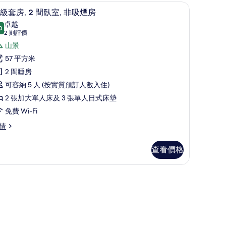
| 高級寢具、房內夾萬、書桌、隔音
高級套房, 2 間臥室, 非吸煙房 | 高級寢具、
載
19
級套房, 2 間臥室, 非吸煙房
入
卓越
0
9.0 分，滿分 10 分
所
(2
2 則評價
則
有
山景
評
高
57 平方米
價)
級
2 間睡房
套
可容納 5 人 (按實質預訂人數入住)
,
2 張加大單人床及 3 張單人日式床墊
免費 Wi-Fi
間
情
臥
,
查看價格
非
吸
煙
房
的