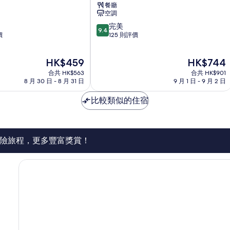
餐廳
空調
9.4
完美
9.4
分
價
125 則評價
(滿
分
現
現
HK$459
HK$744
為
售
售
10
合共 HK$563
合共 HK$901
HK$459
HK$744
分)，
8 月 30 日 - 8 月 31 日
9 月 1 日 - 9 月 2 日
完
美，
比較類似的住宿
125
則
評
價
險旅程，更多豐富獎賞！
篇
評
價