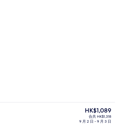
高級套房, 2 間臥室, 非吸煙房 | 高
現
HK$1,089
價
合共 HK$1,318
HK$1,089
9 月 2 日 - 9 月 3 日
家庭四人房, 山景 | 客房景觀