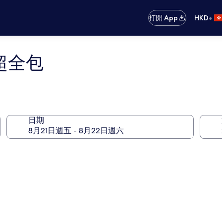
•
打開 App
HKD
超全包
日期