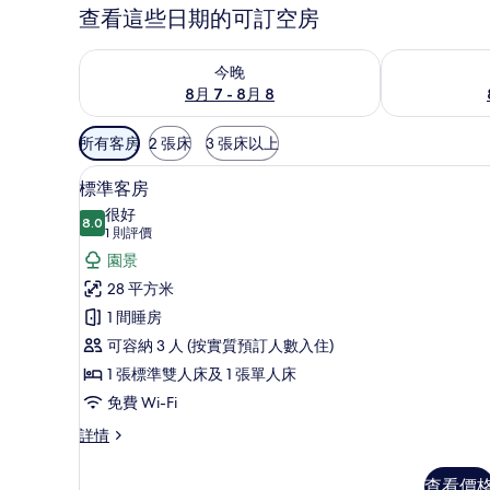
查看這些日期的可訂空房
查看今晚 8月 7 - 8月 8的可訂空房
查看明日 8月 
今晚
8月 7 - 8月 8
可
所有客房
2 張床
3 張床以上
用
客房景觀
載
嘅
13
標準客房
入
客
很好
8.0
房
8.0 分，滿分 10 分
所
(1
1 則評價
篩
則
有
園景
選
評
標
28 平方米
條
價)
準
1 間睡房
件
客
可容納 3 人 (按實質預訂人數入住)
房
1 張標準雙人床及 1 張單人床
的
免費 Wi-Fi
相
標
詳情
準
片
客
查看價