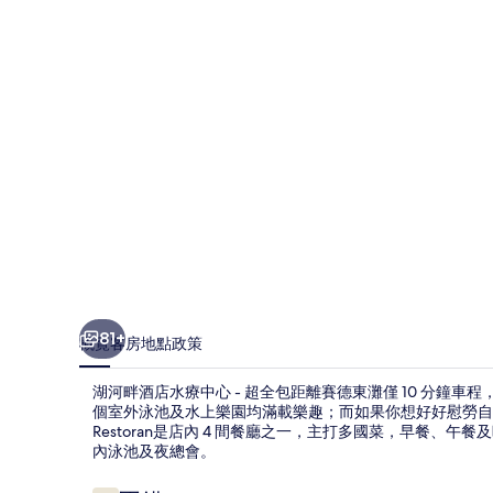
水
療
中
心
-
超
全
包
相
片
81+
概覽
客房
地點
政策
集
湖河畔酒店水療中心 - 超全包距離賽德東灘僅 10 分鐘
個室外泳池及水上樂園均滿載樂趣；而如果你想好好慰勞自己
Restoran是店內 4 間餐廳之一，主打多國菜，早餐、午
內泳池及夜總會。