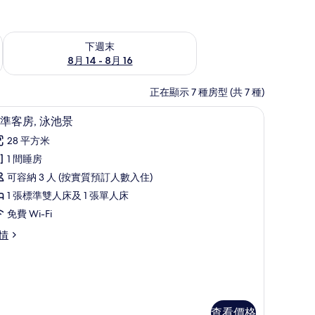
查看下週末 8月 14 - 8月 16的可訂空房
下週末
8月 14 - 8月 16
正在顯示 7 種房型 (共 7 種)
內夾萬、書桌
客房景觀
載
13
準客房, 泳池景
入
28 平方米
所
1 間睡房
有
可容納 3 人 (按實質預訂人數入住)
標
1 張標準雙人床及 1 張單人床
準
免費 Wi-Fi
客
情
,
泳
池
景
查看價格