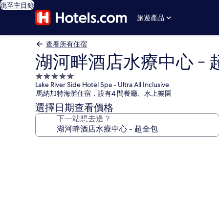
跳至主目錄
旅遊產品
查看所有住宿
湖河畔酒店水療中心 - 
5.0
Lake River Side Hotel Spa - Ultra All Inclusive
星
馬納加特海灘住宿，設有4 間餐廳、水上樂園
級
選擇日期查看價格
住
下一站想去邊？
宿
湖
河
畔
酒
店