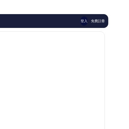
667
276
則
則
評
評
價
價
登入
免費註冊
篇
篇
評
評
價
價