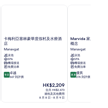
卡梅利亞塞林豪華度假村及水療酒店
Marvida 家庭生態 -
卡
Marvida
卡梅利亞塞林豪華度假村及水療酒
Marvida 家庭生態 
梅
家
店
概念
利
庭
Manavgat
Manavgat
亞
生
塞
泳池
態
泳池
SPA
SPA
林
-
機場接送
機場接送
豪
超
免費泊車
免費泊車
華
全
9.0
8.8
度
卓越
包
優異
9.0
8.8
分
分
假
667 則評價
及
276 則評價
(滿
(滿
村
兒
現
HK$2,209
分
分
及
童
售
為
為
水
合共 HK$2,473
概
HK$2,209
連稅及其他費用
10
10
療
念
8 月 8 日 - 8 月 9 日
8 月
分)，
分)，
酒
Manavgat
卓
優
店
越，
異，
Manavgat