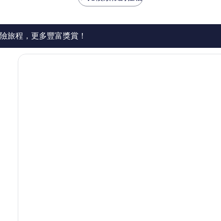
129
Manavgat
則
評
價
險旅程，更多豐富獎賞！
篇
評
價