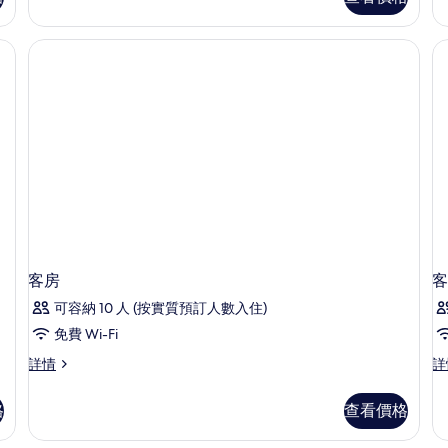
情
詳
情
具、迷你吧贈品、房內夾萬、書桌
客房
客
可容納 10 人 (按實質預訂人數入住)
免費 Wi-Fi
客
客
詳情
詳
房
房
詳
詳
格
查看價格
情
情