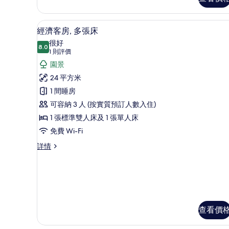
房
詳
情
經濟客房, 多張床 | 高級寢
載
4
經濟客房, 多張床
入
很好
8.0
8.0 分，滿分 10 分
所
(1
1 則評價
則
有
園景
評
經
24 平方米
價)
濟
1 間睡房
客
可容納 3 人 (按實質預訂人數入住)
房,
1 張標準雙人床及 1 張單人床
多
免費 Wi-Fi
張
經
詳情
濟
床
客
的
房,
多
相
張
片
床
查看價
詳
情