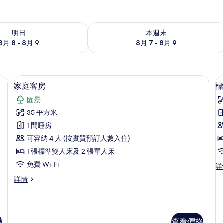
8 - 8月 9的可訂空房
查看本週末 8月 7 - 8月 9的可訂空房
明日
本週末
8月 8 - 8月 9
8月 7 - 8月 9
家庭客房 | 高級寢具、迷你吧贈品、房
載
14
家庭客房
標
入
園景
所
35 平方米
有
1 間睡房
家
可容納 4 人 (按實質預訂人數入住)
庭
1 張標準雙人床及 2 張單人床
客
免費 Wi-Fi
標
詳
房
房
準
家
詳情
的
客
庭
房,
相
客
泳
房
片
池
詳
景
格
查看價格