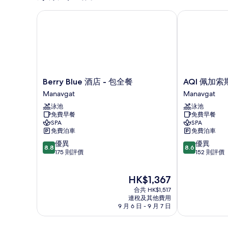
Berry Blue 酒店 - 包全餐
AQI 佩加索斯
Berry
AQI
Berry Blue 酒店 - 包全餐
AQI 佩加
Blue
佩
Manavgat
Manavgat
酒
加
泳池
泳池
店
索
免費早餐
免費早餐
-
斯
SPA
SPA
包
世
免費泊車
免費泊車
全
界
8.8
8.6
優異
優異
餐
度
8.8
8.6
分
分
175 則評價
152 則評價
Manavgat
假
(滿
(滿
村
分
分
-
現
HK$1,367
為
為
包
售
10
10
合共 HK$1,517
全
HK$1,367
分)，
分)，
連稅及其他費用
餐
9 月 6 日 - 9 月 7 日
優
優
Manavgat
異，
異，
175
152