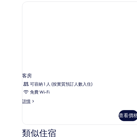
客房
可容納 1 人 (按實質預訂人數入住)
免費 Wi-Fi
客
詳情
房
詳
查看價
情
類似住宿