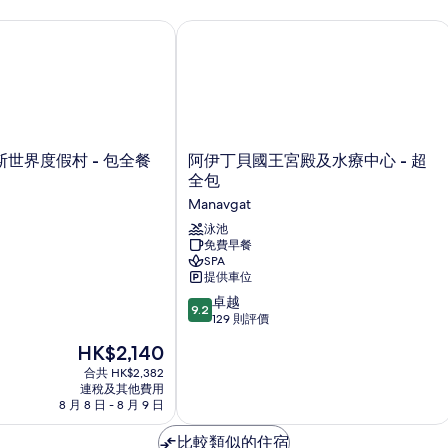
世界度假村 - 包全餐
阿伊丁貝國王宮殿及水療中心 - 超全包
阿
索斯世界度假村 - 包全餐
阿伊丁貝國王宮殿及水療中心 - 超
伊
全包
丁
Manavgat
貝
國
泳池
免費早餐
王
SPA
宮
提供車位
殿
9.2
及
卓越
9.2
分
水
129 則評價
(滿
療
現
HK$2,140
分
中
售
為
合共 HK$2,382
心
HK$2,140
連稅及其他費用
10
-
8 月 8 日 - 8 月 9 日
分)，
超
卓
全
比較類似的住宿
越，
包