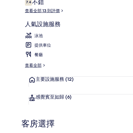
評
不錯
7.4
7.4 分，滿分 10 分，
價
查看全部 13 則評價
家庭客房 | 
人氣設施服務
泳池
提供車位
餐廳
查看全部
主要設施服務
(12)
感覺賓至如歸
(6)
客房選擇