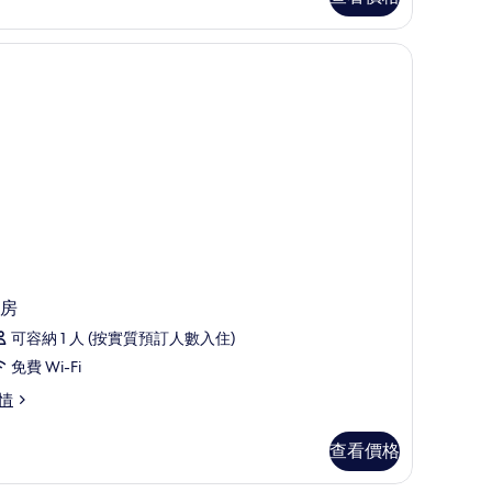
的
相
片
房
可容納 1 人 (按實質預訂人數入住)
免費 Wi-Fi
情
查看價格