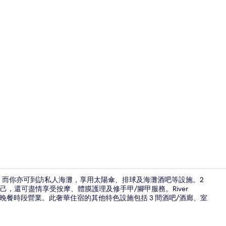
3 間酒吧/
車程，而你亦可到訪私人海灘，享用太陽傘、排球及海灘酒吧等設施。2
，還可盡情享受按摩、體膜護理及修手甲/腳甲服務。River
餐及晚餐時段營業。此奢華住宿的其他特色設施包括 3 間酒吧/酒廊、室
標準客房 |