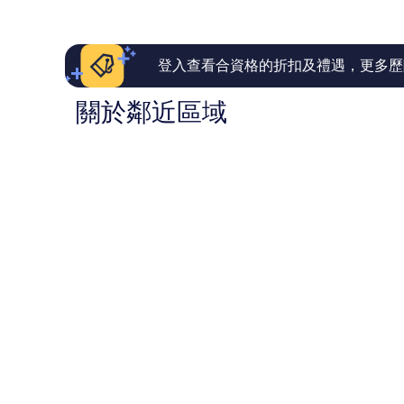
則
則
評
評
價
價
篇
篇
登入查看合資格的折扣及禮遇，更多歷
評
評
價
價
關於鄰近區域