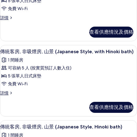
5 張單人日式床墊
style,
style,
傳
Partial
Partial
免費 Wi-Fi
統
open-
open-
傳
詳情
air
客
air
統
bath)
房,
客
bath)
詳
查看供應情況及價格
房,
情
非
的
非
吸
相
吸
傳統客房, 非吸煙房, 山景 (Japanese Styl
載
4
煙
傳統客房, 非吸煙房, 山景 (Japanese Style, with Hinoki bath)
煙
片
入
房
房
1 間睡房
(Japanese
所
Style,
(Japanese
可容納 5 人 (按實質預訂人數入住)
有
w
Style,
5 張單人日式床墊
Natural
傳
w
hot
免費 Wi-Fi
統
Natural
springs)
傳
詳情
詳
客
hot
統
情
springs)
房,
客
查看供應情況及價格
房,
的
非
非
相
吸
吸
傳統客房, 非吸煙房, 山景 (Japanese Sty
載
3
煙
片
傳統客房, 非吸煙房, 山景 (Japanese Style, Hinoki bath)
煙
入
房,
房,
1 間睡房
山