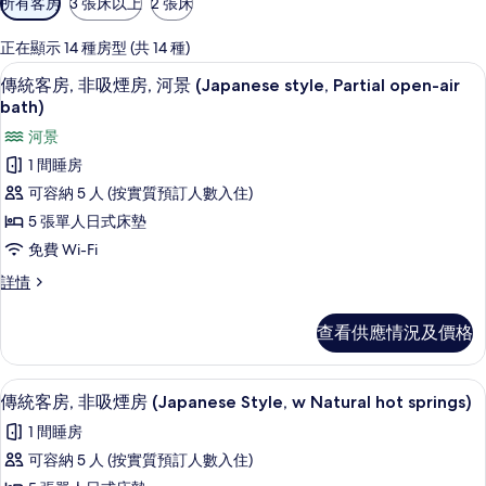
所有客房
3 張床以上
2 張床
用
嘅
正在顯示 14 種房型 (共 14 種)
客
傳統客房, 非吸煙房, 河景 (Japanese style
載
6
傳統客房, 非吸煙房, 河景 (Japanese style, Partial open-air
房
入
bath)
篩
所
河景
選
有
條
1 間睡房
傳
件
可容納 5 人 (按實質預訂人數入住)
統
5 張單人日式床墊
客
免費 Wi-Fi
房,
傳
詳情
非
統
客
吸
查看供應情況及價格
房,
煙
非
吸
房,
傳統客房, 非吸煙房 (Japanese Style, w 
載
4
煙
傳統客房, 非吸煙房 (Japanese Style, w Natural hot springs)
河
入
房,
1 間睡房
河
景
所
景
可容納 5 人 (按實質預訂人數入住)
(Japanese
有
(Japanese