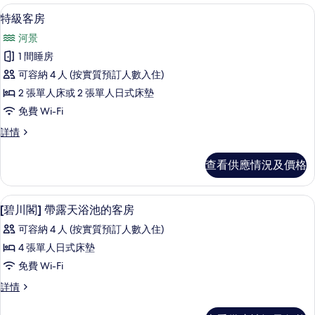
煙
吸
特級客房 | 浴室 | 淋浴設備、免費梳
載
6
煙
特級客房
房
入
房
的
河景
詳
所
情
相
1 間睡房
有
片
可容納 4 人 (按實質預訂人數入住)
特
2 張單人床或 2 張單人日式床墊
級
免費 Wi-Fi
客
特
詳情
房
級
的
客
查看供應情況及價格
房
相
詳
片
情
室外 SPA 浴池
載
4
[碧川閣] 帶露天浴池的客房
入
可容納 4 人 (按實質預訂人數入住)
所
4 張單人日式床墊
有
免費 Wi-Fi
[碧
[碧
詳情
川
川
閣]
閣]