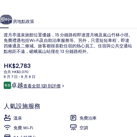
館
一個
下一個
相
80+
概覽
客房
地點
政策
片
渡月亭溫泉旅館位置優越，15 分鐘路程即達渡月橋及嵐山竹林小徑。
集
免費禮遇包括Wi-Fi及自助泊車服務等。另外，只需短短車程，即達
四條通及二條城。旅客都很喜歡住宿的熱心員工。住宿與公共交通站
點相距不遠，嵯峨嵐山站僅在 13 分鐘路程外。
現
HK$2,783
價
合共 HK$3,070
HK$2,783
8 月 7 日 - 8 月 8 日
評
卓越
9.0
傳統客房, 非吸煙房 | 浴室 | 淋浴
查看全部 121 則評價
9.0 分，滿分 10 分，
價
人氣設施服務
溫泉
免費泊車
免費 Wi-Fi
空調