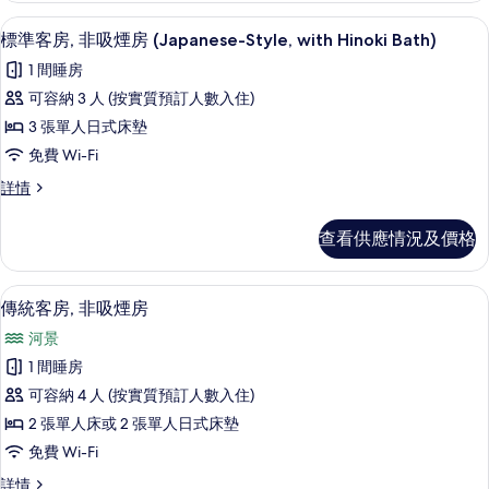
煙
片
吸
標準客房, 非吸煙房 (Japanese-Style, w
載
4
煙
標準客房, 非吸煙房 (Japanese-Style, with Hinoki Bath)
房,
入
房,
河
1 間睡房
河
所
景
景
可容納 3 人 (按實質預訂人數入住)
有
(Japanese
(Japanese
3 張單人日式床墊
Style,
標
Style,
open-
免費 Wi-Fi
準
air
open-
標
詳情
bath)
客
air
準
詳
房,
bath)
客
情
查看供應情況及價格
房,
的
非
非
相
吸
吸
傳統客房, 非吸煙房 | 浴室 | 淋浴
載
6
煙
傳統客房, 非吸煙房
片
煙
入
房
房
河景
(Japanese-
所
Style,
(Japanese-
1 間睡房
有
with
Style,
可容納 4 人 (按實質預訂人數入住)
Hinoki
傳
with
Bath)
2 張單人床或 2 張單人日式床墊
統
Hinoki
詳
免費 Wi-Fi
情
客
Bath)
傳
詳情