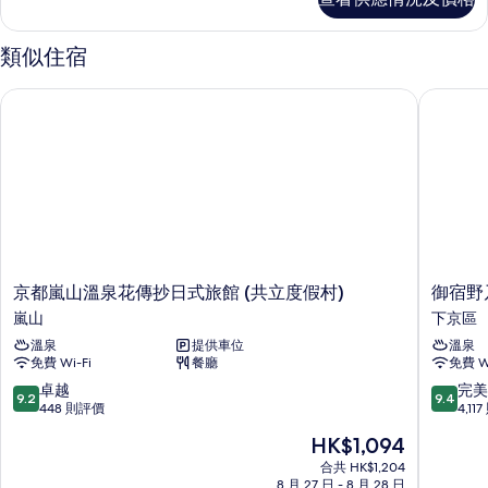
房
帶
帶
半
的
半
露
類似住宿
相
天
露
浴
片
京都嵐山溫泉花傳抄日式旅館 (共立度假村)
御宿野乃
天
池
的
浴
客
池
房
（清
的
涼）
客
詳
房
情
（清
京
御
京都嵐山溫泉花傳抄日式旅館 (共立度假村)
御宿野
涼）
都
宿
嵐山
下京區
的
嵐
野
溫泉
提供車位
溫泉
山
乃
相
免費 Wi-Fi
餐廳
免費 Wi
溫
居
片
泉
七
9.2
9.4
卓越
完美
9.2
9.4
花
條
分
分
448 則評價
4,11
傳
自
(滿
(滿
現
HK$1,094
抄
然
分
分
售
日
溫
為
為
合共 HK$1,204
HK$1,094
式
8 月 27 日 - 8 月 28 日
泉
10
10