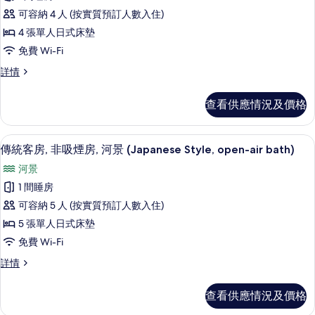
所
景
山
可容納 4 人 (按實質預訂人數入住)
有
(Japanese
景
4 張單人日式床墊
Style,
傳
(Japanese
with
免費 Wi-Fi
統
Hinoki
Style,
傳
詳情
bath)
客
with
統
詳
房,
客
Hinoki
情
查看供應情況及價格
房,
非
bath)
非
的
吸
吸
傳統客房, 非吸煙房, 河景 (Japanese S
載
4
煙
傳統客房, 非吸煙房, 河景 (Japanese Style, open-air bath)
相
煙
入
房,
片
房,
河景
山
所
景
山
1 間睡房
有
(Japanese
景
可容納 5 人 (按實質預訂人數入住)
Style,
傳
(Japanese
Hinoki
5 張單人日式床墊
統
bath)
Style,
免費 Wi-Fi
詳
客
Hinoki
情
傳
詳情
房,
bath)
統
非
客
的
查看供應情況及價格
房,
吸
相
非