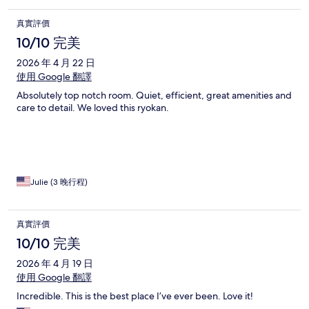
真實評價
10/10 完美
2026 年 4 月 22 日
使用 Google 翻譯
Absolutely top notch room. Quiet, efficient, great amenities and
care to detail. We loved this ryokan.
Julie (3 晚行程)
真實評價
10/10 完美
2026 年 4 月 19 日
使用 Google 翻譯
Incredible. This is the best place I’ve ever been. Love it!