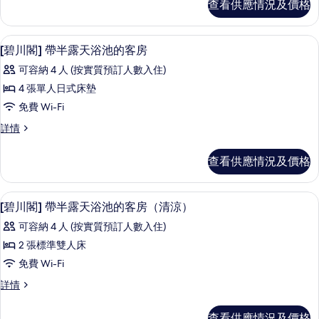
查看供應情況及價格
帶
帶
露
露
天
浴室 | 淋浴設備、免費梳洗用品、風筒
載
5
浴
[碧川閣] 帶半露天浴池的客房
天
入
池
浴
可容納 4 人 (按實質預訂人數入住)
的
所
客
池
4 張單人日式床墊
有
房
的
免費 Wi-Fi
詳
[碧
情
客
[碧
詳情
川
川
房
閣]
閣]
查看供應情況及價格
的
帶
帶
半
相
半
露
房內夾萬、免費 Wi-Fi、床單
載
片
7
天
[碧川閣] 帶半露天浴池的客房（清涼）
露
入
浴
天
可容納 4 人 (按實質預訂人數入住)
池
所
的
浴
2 張標準雙人床
有
客
池
免費 Wi-Fi
房
[碧
詳
的
[碧
詳情
川
情
川
客
閣]
閣]
查看供應情況及價格