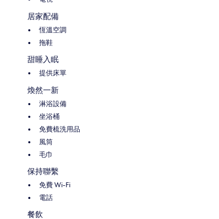
居家配備
恆溫空調
拖鞋
甜睡入眠
提供床單
煥然一新
淋浴設備
坐浴桶
免費梳洗用品
風筒
毛巾
保持聯繫
免費 Wi-Fi
電話
餐飲