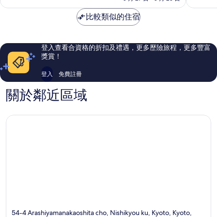
旅
酒
分)，
分)，
館
比較類似的住宿
店
卓
完
(共
下
越，
美，
立
京
448
4,117
度
區
則
則
登入查看合資格的折扣及禮遇，更多歷險旅程，更多豐富
假
評
評
獎賞！
村)
價
價
嵐
篇
篇
登入
免費註冊
山
評
評
價
價
關於鄰近區域
54-4 Arashiyamanakaoshita cho, Nishikyou ku, Kyoto, Kyoto,