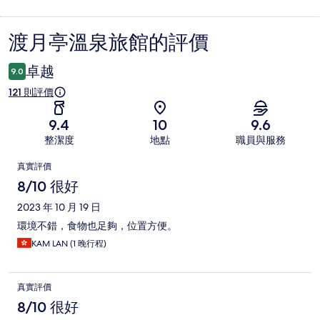
渡月亭溫泉旅館的評價
評
價
卓越
9.0
121 則評價
9.4
10
9.6
整潔度
地點
職員與服務
評
真實評價
價
8/10 很好
2023 年 10 月 19 日
環境不錯，食物也足夠，位置方便。
KAM LAN (1 晚行程)
真實評價
8/10 很好