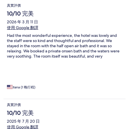
真實評價
10/10 完美
2026 年 3 月 11 日
使用 Google 翻譯
Had the most wonderful experience, the hotel was lovely and
the staff were so kind and thoughtful and professional. We
stayed in the room with the half open air bath and it was so
relaxing. We booked a private onsen bath and the waters were
very soothing. The room itself was beautiful, and very
comfortable to sleep in. The banquet breakfast was delicious
and so lovingly prepare prepared. But most importantly, the
staff were so courteous at every moment and did everything
they could to make our stay a great experience. We strongly
recommend Togetsutei and look forward to returning one day!
Ilana (1 晚行程)
真實評價
10/10 完美
2025 年 7 月 20 日
使用 Google 翻譯