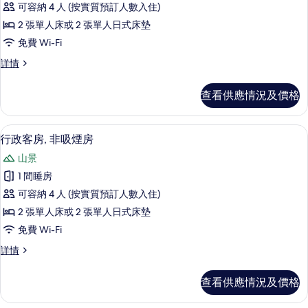
片
可容納 4 人 (按實質預訂人數入住)
傳
2 張單人床或 2 張單人日式床墊
統
免費 Wi-Fi
客
傳
詳情
房
統
的
客
查看供應情況及價格
房
相
詳
片
情
行政客房, 非吸煙房 | 房內夾萬、免費 W
載
7
行政客房, 非吸煙房
入
山景
所
1 間睡房
有
可容納 4 人 (按實質預訂人數入住)
行
2 張單人床或 2 張單人日式床墊
政
免費 Wi-Fi
客
行
詳情
房,
政
非
客
查看供應情況及價格
房,
吸
非