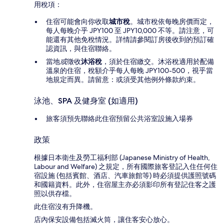
用稅項：
住宿可能會向你收取
城市稅
。城市稅依每晚房價而定，
每人每晚介乎 JPY100 至 JPY10,000 不等。請注意，可
能還有其他免稅情況。詳情請參閱訂房後收到的預訂確
認資訊，與住宿聯絡。
當地
或
徵收
沐浴稅
，須於住宿繳交。沐浴稅適用於配備
溫泉的住宿，稅額介乎每人每晚 JPY100-500，視乎當
地規定而異。請留意：或須受其他例外條款約束。
泳池、SPA 及健身室 (如適用)
旅客須預先聯絡此住宿預留公共浴室設施入場券
政策
根據日本衛生及勞工福利部 (Japanese Ministry of Health,
Labour and Welfare) 之規定，所有國際旅客登記入住任何住
宿設施 (包括賓館、酒店、汽車旅館等) 時必須提供護照號碼
和國籍資料。此外，住宿屋主亦必須影印所有登記住客之護
照以供存檔。
此住宿沒有升降機。
店內保安設備包括滅火筒，讓住客安心放心。