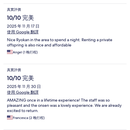
真實評價
10/10 完美
2025 年 11 月 17 日
使用 Google 翻譯
Nice Ryokan in the area to spend a night. Renting a private
offspring is also nice and affordable
Angel (1 晚行程)
真實評價
10/10 完美
2025 年 11 月 30 日
使用 Google 翻譯
AMAZING once in a lifetime experience! The staff was so
pleasant and the onsen was a lovely experience. We are already
excited to return.
Francesca (2 晚行程)