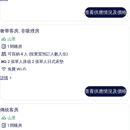
的
房,
統
相
非
客
查看供應情況及價格
房,
片
吸
非
煙
吸
淋浴設備、免費梳洗用品、風筒、拖鞋
載
7
煙
奢華客房, 非吸煙房
房
入
房
的
山景
詳
所
情
相
1 間睡房
有
片
可容納 4 人 (按實質預訂人數入住)
奢
2 張單人床或 2 張單人日式床墊
華
免費 Wi-Fi
客
奢
詳情
房,
華
非
客
查看供應情況及價格
房,
吸
非
煙
吸
傳統客房 | 房內夾萬、免費 Wi-Fi、床
載
6
煙
傳統客房
房
入
房
的
山景
詳
所
情
相
1 間睡房
有