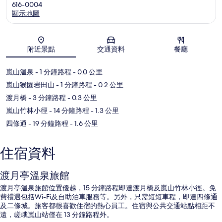
616-0004
顯示地圖
地圖
附近景點
交通資料
餐廳
嵐山溫泉
- 1 分鐘路程
- 0.0 公里
嵐山猴園岩田山
- 1 分鐘路程
- 0.2 公里
渡月橋
- 3 分鐘路程
- 0.3 公里
嵐山竹林小徑
- 14 分鐘路程
- 1.3 公里
四條通
- 19 分鐘路程
- 1.6 公里
住宿資料
渡月亭溫泉旅館
渡月亭溫泉旅館位置優越，15 分鐘路程即達渡月橋及嵐山竹林小徑。免
費禮遇包括Wi-Fi及自助泊車服務等。另外，只需短短車程，即達四條通
及二條城。旅客都很喜歡住宿的熱心員工。住宿與公共交通站點相距不
遠，嵯峨嵐山站僅在 13 分鐘路程外。