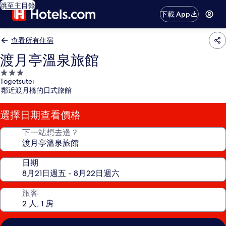
跳至主目錄
下載 App
查看所有住宿
渡月亭溫泉旅館
3.0
Togetsutei
星
鄰近渡月橋的日式旅館
級
住
選擇日期查看價格
宿
下一站想去邊？
日期
旅客