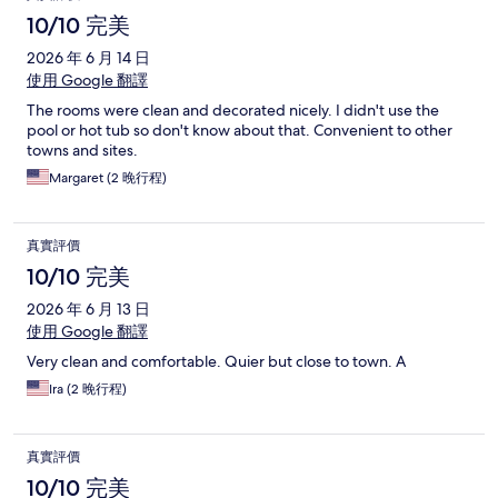
10/10 完美
2026 年 6 月 14 日
使用 Google 翻譯
The rooms were clean and decorated nicely. I didn't use the
pool or hot tub so don't know about that. Convenient to other
towns and sites.
Margaret (2 晚行程)
真實評價
10/10 完美
2026 年 6 月 13 日
使用 Google 翻譯
Very clean and comfortable. Quier but close to town. A
Ira (2 晚行程)
真實評價
10/10 完美