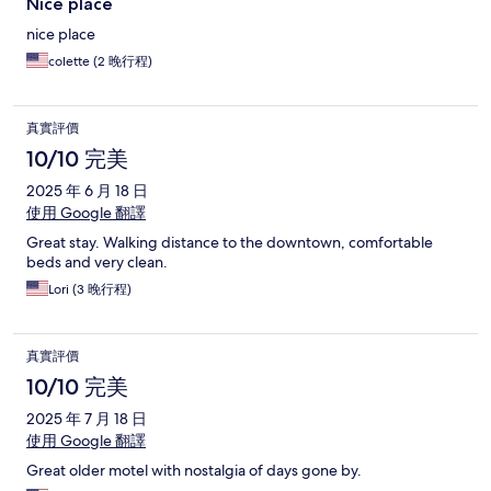
Nice place
nice place
colette (2 晚行程)
真實評價
10/10 完美
2025 年 6 月 18 日
使用 Google 翻譯
Great stay. Walking distance to the downtown, comfortable
beds and very clean.
Lori (3 晚行程)
真實評價
10/10 完美
2025 年 7 月 18 日
使用 Google 翻譯
Great older motel with nostalgia of days gone by.