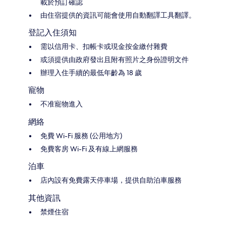
載於預訂確認
由住宿提供的資訊可能會使用自動翻譯工具翻譯。
登記入住須知
需以信用卡、扣帳卡或現金按金繳付雜費
或須提供由政府發出且附有照片之身份證明文件
辦理入住手續的最低年齡為 18 歲
寵物
不准寵物進入
網絡
免費 Wi-Fi 服務 (公用地方)
免費客房 Wi-Fi 及有線上網服務
泊車
店內設有免費露天停車場，提供自助泊車服務
其他資訊
禁煙住宿