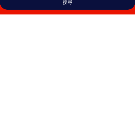
搜尋
奇
夫
汽
車
旅
館