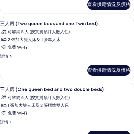
房,
房,
相
查看供應情況及價格
2
2
片
間
間
臥
三人房 (Two queen beds and one T
載
1
室
臥
三人房 (Two queen beds and one Twin bed)
入
(w/
室
可容納 5 人 (按實質預訂人數入住)
one
所
(w/
queen
2 張加大雙人床及 1 張單人床
有
bed
one
免費 Wi-Fi
+
三
queen
1
三
詳情
人
bed
double
人
bed
+
房
房
查看供應情況及價格
)
(Two
1
(Two
詳
queen
double
queen
情
beds
三人房 (One queen bed and two do
載
bed
beds
2
and
三人房 (One queen bed and two double beds)
)
入
one
and
可容納 6 人 (按實質預訂人數入住)
Twin
的
所
one
bed)
1 張加大雙人床及 2 張標準雙人床
相
Twin
有
詳
免費 Wi-Fi
bed)
情
片
三
三
詳情
的
人
人
相
房
房