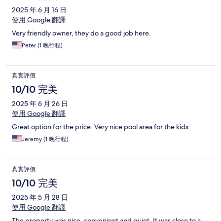
2025 年 6 月 16 日
使用 Google 翻譯
Very friendly owner, they do a good job here.
Peter (1 晚行程)
真實評價
10/10 完美
2025 年 6 月 26 日
使用 Google 翻譯
Great option for the price. Very nice pool area for the kids.
Jeremy (1 晚行程)
真實評價
10/10 完美
2025 年 5 月 28 日
使用 Google 翻譯
The property was nice, convenient and quiet. It was close to a