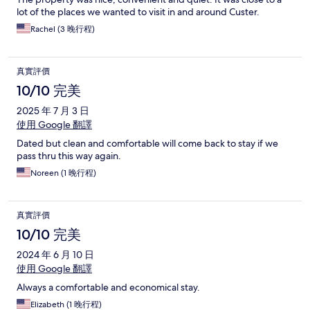
lot of the places we wanted to visit in and around Custer.
Rachel (3 晚行程)
真實評價
10/10 完美
2025 年 7 月 3 日
使用 Google 翻譯
Dated but clean and comfortable will come back to stay if we
pass thru this way again.
Noreen (1 晚行程)
真實評價
10/10 完美
2024 年 6 月 10 日
使用 Google 翻譯
Always a comfortable and economical stay.
Elizabeth (1 晚行程)