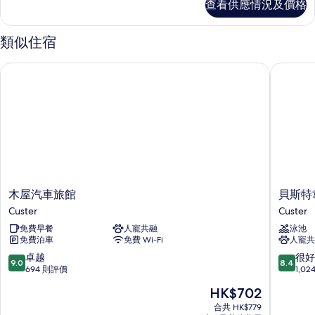
查看供應情況及價格
片
(One
(One
queen
queen
bed
類似住宿
bed
and
two
and
木屋汽車旅館
貝斯特韋
double
two
beds)
double
詳
beds)
情
的
相
片
木
貝
木屋汽車旅館
貝斯特
屋
斯
Custer
Custer
汽
特
免費早餐
人寵共融
泳池
車
韋
免費泊車
免費 Wi-Fi
人寵共
旅
斯
館
特
9.0
8.4
卓越
很好
9.0
8.4
Custer
布
分
分
694 則評價
1,0
法
(滿
(滿
現
HK$702
羅
分
分
售
嶺
為
為
合共 HK$779