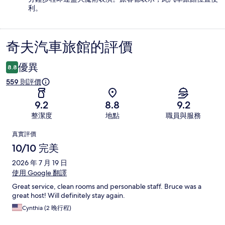
利。
奇夫汽車旅館的評價
評
價
優異
8.8
559 則評價
9.2
8.8
9.2
整潔度
地點
職員與服務
評
真實評價
價
10/10 完美
2026 年 7 月 19 日
使用 Google 翻譯
Great service, clean rooms and personable staff. Bruce was a
great host! Will definitely stay again.
Cynthia (2 晚行程)