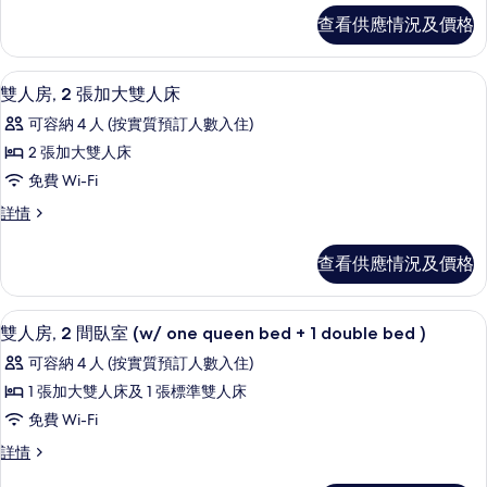
1
1
片
查看供應情況及價格
張
張
特
特
大
雙人房, 2 張加大雙人床 | 熨斗/熨衫板、
載
5
雙
大
雙人房, 2 張加大雙人床
入
人
雙
可容納 4 人 (按實質預訂人數入住)
床
所
人
詳
2 張加大雙人床
有
情
床
免費 Wi-Fi
雙
的
雙
詳情
人
人
相
房,
房,
片
查看供應情況及價格
2
2
張
張
加
雙人房, 2 間臥室 (w/ one queen bed 
載
1
大
加
雙人房, 2 間臥室 (w/ one queen bed + 1 double bed )
入
雙
大
可容納 4 人 (按實質預訂人數入住)
人
所
雙
床
1 張加大雙人床及 1 張標準雙人床
有
詳
人
免費 Wi-Fi
情
雙
床
雙
詳情
人
人
的