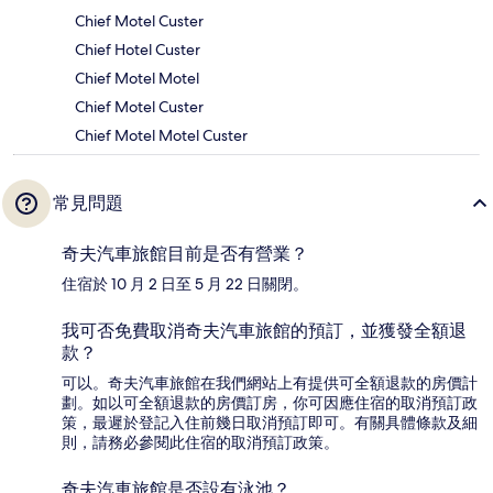
Chief Motel Custer
Chief Hotel Custer
Chief Motel Motel
Chief Motel Custer
Chief Motel Motel Custer
常見問題
奇夫汽車旅館目前是否有營業？
住宿於 10 月 2 日至 5 月 22 日關閉。
我可否免費取消奇夫汽車旅館的預訂，並獲發全額退
款？
可以。奇夫汽車旅館在我們網站上有提供可全額退款的房價計
劃。如以可全額退款的房價訂房，你可因應住宿的取消預訂政
策，最遲於登記入住前幾日取消預訂即可。有關具體條款及細
則，請務必參閱此住宿的取消預訂政策。
奇夫汽車旅館是否設有泳池？