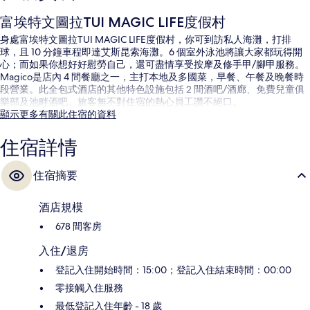
富埃特文圖拉TUI MAGIC LIFE度假村
身處富埃特文圖拉TUI MAGIC LIFE度假村，你可到訪私人海灘，打排
球，且 10 分鐘車程即達艾斯昆索海灘。6 個室外泳池將讓大家都玩得開
心；而如果你想好好慰勞自己，還可盡情享受按摩及修手甲/腳甲服務。
Magico是店內 4 間餐廳之一，主打本地及多國菜，早餐、午餐及晚餐時
段營業。此全包式酒店的其他特色設施包括 2 間酒吧/酒廊、免費兒童俱
樂部及池畔酒吧。旅客無不對住宿的熱心員工讚不絕口。
顯示更多有關此住宿的資料
住宿詳情
住宿摘要
酒店規模
678 間客房
入住/退房
登記入住開始時間：15:00；登記入住結束時間：00:00
零接觸入住服務
最低登記入住年齡 - 18 歲