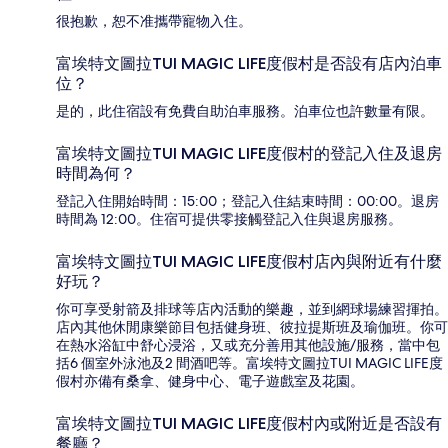
很抱歉，恕不准攜帶寵物入住。
富埃特文圖拉TUI MAGIC LIFE度假村是否設有店內泊車
位？
是的，此住宿設有免費自助泊車服務。泊車位也許數量有限。
富埃特文圖拉TUI MAGIC LIFE度假村的登記入住及退房
時間為何？
登記入住開始時間：15:00；登記入住結束時間：00:00。退房
時間為 12:00。住宿可提供零接觸登記入住與退房服務。
富埃特文圖拉TUI MAGIC LIFE度假村店內與附近有什麼
好玩？
你可享受射箭及排球等店內活動的樂趣，並到網球場練習揮拍。
店內其他休閒康樂節目包括健身班、彼拉提斯班及瑜伽班。你可
在熱水浴缸中舒心浸浴，又或充分善用其他設施/服務，當中包
括6 個室外泳池及2 間酒吧等。富埃特文圖拉TUI MAGIC LIFE度
假村亦備有桑拿、健身中心、電子遊戲室及花園。
富埃特文圖拉TUI MAGIC LIFE度假村內或附近是否設有
餐廳？