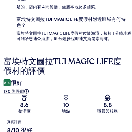
是的，店內有 4 間餐廳，坐擁本地及多國菜。
富埃特文圖拉TUI MAGIC LIFE度假村附近區域有何特
色？
富埃特文圖拉TUI MAGIC LIFE度假村位於海濱，短短 1 分鐘步程
可到哈恩迪亞海灘，15 分鐘步程即達艾斯昆索海灘。
富埃特文圖拉TUI MAGIC LIFE度
評
假村的評價
價
很好
8.4
170 則評價
8.6
10
8.8
整潔度
地點
職員與服務
評
真實評價
價
8/10 很好