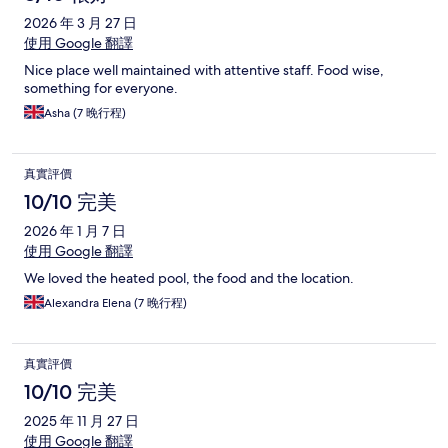
2026 年 3 月 27 日
使用 Google 翻譯
Nice place well maintained with attentive staff. Food wise,
something for everyone.
Asha (7 晚行程)
真實評價
10/10 完美
2026 年 1 月 7 日
使用 Google 翻譯
We loved the heated pool, the food and the location.
Alexandra Elena (7 晚行程)
真實評價
10/10 完美
2025 年 11 月 27 日
使用 Google 翻譯