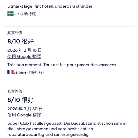
Utmärkt läge, fint hotell, underbara stränder
Ola (7 晚行程)
真實評價
8/10 很好
2026 年 2 月 10 日
使用 Google 翻譯
Très bon moment. Tout est fait pour passer des vacances
Jérôme (7 晚行程)
真實評價
8/10 很好
2026 年 3 月 30 日
使用 Google 翻譯
Super Club hat alles gepasst. Die Bausubstanz ist schon sehr in
die Jahre gekommen und vereinzelt sichtlich
reparaturbedürftig und sanierungswürdig