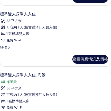
Area
Lodge
+16)
Area
房內夾萬、書桌、免費 Wi-Fi、床單
載
的
4
+16)
標準雙人房單人入住
入
詳
相
38 平方米
情
所
片
可容納 1 人 (按實質預訂人數入住)
有
1 張標準雙人床
標
免費 Wi-Fi
準
標
詳情
雙
準
人
雙
查看供應情況及價格
人
房
房
單
單
房內夾萬、書桌、免費 Wi-Fi、床單
載
4
人
標準雙人房單人入住, 海景
人
入
入
入
海灘景
住
所
詳
住
38 平方米
有
情
的
可容納 1 人 (按實質預訂人數入住)
標
相
1 張標準雙人床
準
片
免費 Wi-Fi