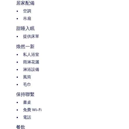
居家配備
空調
吊扇
甜睡入眠
提供床單
煥然一新
私人浴室
雨淋花灑
淋浴設備
風筒
毛巾
保持聯繫
書桌
免費 Wi-Fi
電話
餐飲