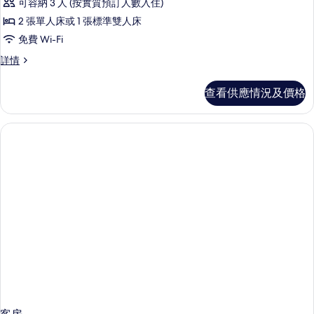
可容納 3 人 (按實質預訂人數入住)
雙
2 張單人床或 1 張標準雙人床
人
免費 Wi-Fi
房,
雙
詳情
海
人
景
房,
查看供應情況及價格
海
的
景
相
詳
情
片