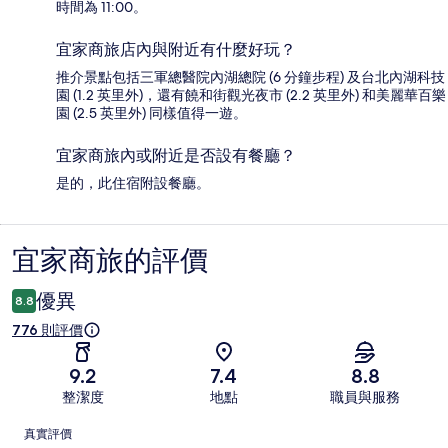
時間為 11:00。
宜家商旅店內與附近有什麼好玩？
推介景點包括三軍總醫院內湖總院 (6 分鐘步程) 及台北內湖科技
園 (1.2 英里外)，還有饒和街觀光夜市 (2.2 英里外) 和美麗華百樂
園 (2.5 英里外) 同樣值得一遊。
宜家商旅內或附近是否設有餐廳？
是的，此住宿附設餐廳。
宜家商旅的評價
評
價
優異
8.8
776 則評價
9.2
7.4
8.8
整潔度
地點
職員與服務
評
真實評價