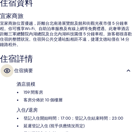
住宿資料
宜家商旅
宜家商旅位置優越，距離台北南港展覽館及饒和街觀光夜市僅 5 分鐘車
程。你可獲享Wi-Fi、自助泊車服務及有線上網等免費禮遇。此奢華酒店
距離三軍總醫院內湖總院及台北內湖科技園僅 5 分鐘車程。旅客都很喜歡
住宿的整體狀況。住宿與公共交通站點相距不遠，捷運文德站僅在 14 分
鐘路程外。
住宿詳情
住宿摘要
酒店規模
159 間客房
客房分佈於 10 個樓層
入住/退房
登記入住開始時間：17:00；登記入住結束時間：23:00
延遲登記入住 (視乎供應情況而定)