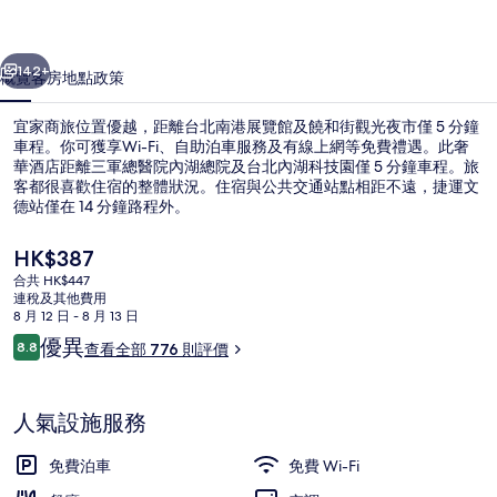
集
一個
下一個
142+
概覽
客房
地點
政策
宜家商旅位置優越，距離台北南港展覽館及饒和街觀光夜市僅 5 分鐘
車程。你可獲享Wi-Fi、自助泊車服務及有線上網等免費禮遇。此奢
華酒店距離三軍總醫院內湖總院及台北內湖科技園僅 5 分鐘車程。旅
客都很喜歡住宿的整體狀況。住宿與公共交通站點相距不遠，捷運文
德站僅在 14 分鐘路程外。
現
HK$387
價
合共 HK$447
HK$387
連稅及其他費用
豪華雙人房, 邊間(ROOM ONLY) 
8 月 12 日 - 8 月 13 日
評
優異
8.8
查看全部 776 則評價
8.8 分，滿分 10 分，
價
人氣設施服務
免費泊車
免費 Wi-Fi