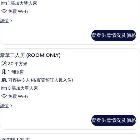
相
1 張加大雙人床
華
片
免費 Wi-Fi
雙
豪
詳情
人
華
房,
雙
查看供應情況及價格
人
1
房,
張
1
豪華三人房 (ROOM ONLY) | 房
載
7
張
加
豪華三人房 (ROOM ONLY)
入
加
大
30 平方米
大
所
雙
雙
1 間睡房
有
人
人
可容納 3 人 (按實質預訂人數入住)
床
豪
床
(ROOM
3 張加大單人床
華
ONLY)
(ROOM
免費 Wi-Fi
詳
三
ONLY)
情
豪
詳情
人
的
華
房
三
相
查看供應情況及價格
人
(ROOM
片
房
ONLY)
(ROOM
房內夾萬、遮光窗簾/窗簾、隔音、熨斗
載
的
12
ONLY)