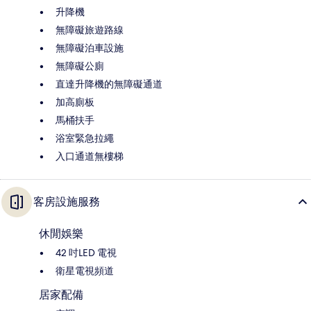
升降機
無障礙旅遊路線
無障礙泊車設施
無障礙公廁
直達升降機的無障礙通道
加高廁板
馬桶扶手
浴室緊急拉繩
入口通道無樓梯
客房設施服務
休閒娛樂
42 吋LED 電視
衛星電視頻道
居家配備