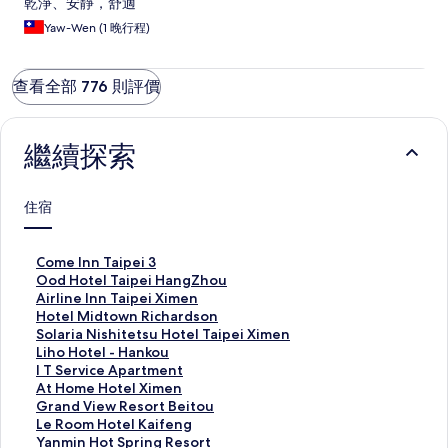
乾淨、安靜，舒適
Yaw-Wen (1 晚行程)
查看全部 776 則評價
繼續探索
住宿
此
Come Inn Taipei 3
連
此
Ood Hotel Taipei HangZhou
結
連
此
Airline Inn Taipei Ximen
會
結
連
此
Hotel Midtown Richardson
開
會
結
連
此
Solaria Nishitetsu Hotel Taipei Ximen
啟
開
會
結
連
此
Liho Hotel - Hankou
C
啟
開
會
結
連
此
I T Service Apartment
o
O
啟
開
會
結
連
此
At Home Hotel Ximen
m
o
A
啟
開
會
結
連
此
Grand View Resort Beitou
e
d
i
H
啟
開
會
結
連
此
Le Room Hotel Kaifeng
I
H
r
o
S
啟
開
會
結
連
此
Yanmin Hot Spring Resort