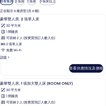
所有客房
2 張床
1 張床
3 張床以上
用
嘅
正在顯示 6 種房型 (共 6 種)
客
房內夾萬、遮光窗簾/窗簾、隔音、熨斗
載
5
豪華雙人房, 2 張單人床
房
入
篩
30 平方米
所
選
1 間睡房
有
條
可容納 2 人 (按實質預訂人數入住)
豪
件
2 張單人床
華
免費 Wi-Fi
雙
豪
詳情
人
華
房,
雙
查看供應情況及價格
人
2
房,
張
2
房內夾萬、遮光窗簾/窗簾、隔音、熨斗
載
5
張
單
豪華雙人房, 1 張加大雙人床 (ROOM ONLY)
入
單
人
30 平方米
人
所
床
床
1 間睡房
有
詳
的
可容納 2 人 (按實質預訂人數入住)
情
豪