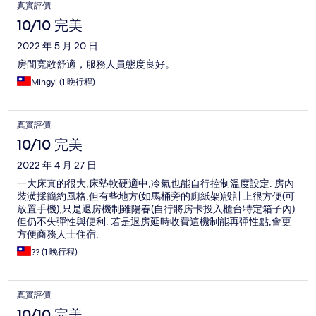
真實評價
10/10 完美
2022 年 5 月 20 日
房間寬敞舒適，服務人員態度良好。
Mingyi (1 晚行程)
真實評價
10/10 完美
2022 年 4 月 27 日
一大床真的很大,床墊軟硬適中,冷氣也能自行控制溫度設定. 房內
裝潢採簡約風格,但有些地方(如馬桶旁的廁紙架)設計上很方便(可
放置手機),只是退房機制雖陽春(自行將房卡投入櫃台特定箱子內)
但仍不失彈性與便利. 若是退房延時收費這機制能再彈性點,會更
方便商務人士住宿.
?? (1 晚行程)
真實評價
10/10 完美