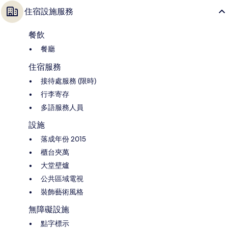
住宿設施服務
餐飲
餐廳
住宿服務
接待處服務 (限時)
行李寄存
多語服務人員
設施
落成年份 2015
櫃台夾萬
大堂壁爐
公共區域電視
裝飾藝術風格
無障礙設施
點字標示