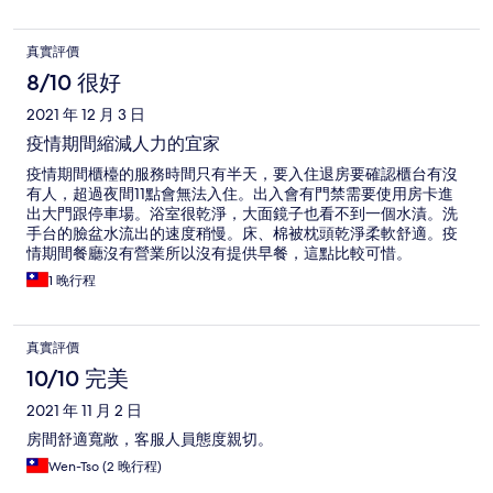
真實評價
8/10 很好
2021 年 12 月 3 日
疫情期間縮減人力的宜家
疫情期間櫃檯的服務時間只有半天，要入住退房要確認櫃台有沒
有人，超過夜間11點會無法入住。出入會有門禁需要使用房卡進
出大門跟停車場。浴室很乾淨，大面鏡子也看不到一個水漬。洗
手台的臉盆水流出的速度稍慢。床、棉被枕頭乾淨柔軟舒適。疫
情期間餐廳沒有營業所以沒有提供早餐，這點比較可惜。
1 晚行程
真實評價
10/10 完美
2021 年 11 月 2 日
房間舒適寬敞，客服人員態度親切。
Wen-Tso (2 晚行程)