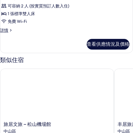
入
情
的
可容納 2 人 (按實質預訂人數入住)
所
相
1 張標準雙人床
有
片
免費 Wi-Fi
豪
豪
詳情
華
華
雙
雙
查看供應情況及價格
人
人
套
套
房
類似住宿
詳
房
情
旅居文旅 – 松山機場館
丰居旅店
的
相
片
旅
丰
旅居文旅 – 松山機場館
丰居旅
居
居
中山區
中山區