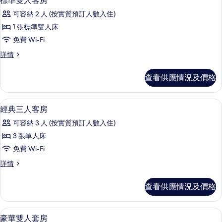
標準雙人客房
入
詳
相
可容納 2 人 (按實質預訂人數入住)
情
所
片
1 張標準雙人床
有
免費 Wi-Fi
標
標
詳情
準
準
雙
雙
查看供應情況及價格
人
人
客
客
房
房內夾萬、遮光窗簾/窗簾、隔音、熨斗
載
8
詳
經典三人客房
房
入
情
的
可容納 3 人 (按實質預訂人數入住)
所
相
3 張單人床
有
片
免費 Wi-Fi
經
經
詳情
典
典
三
三
查看供應情況及價格
人
人
客
客
房
房內夾萬、遮光窗簾/窗簾、隔音、熨斗
載
11
詳
豪華雙人套房
房