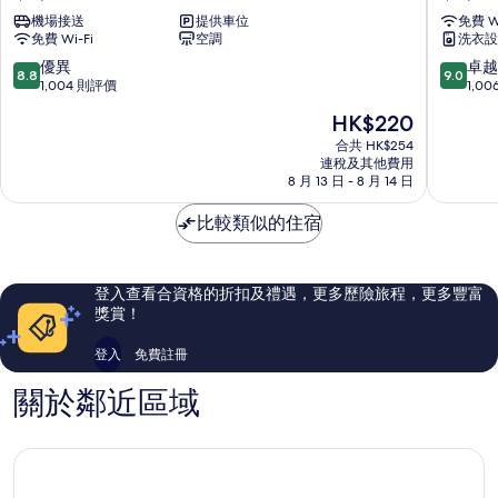
文
旅
機場接送
提供車位
免費 Wi
旅
店
免費 Wi-Fi
空調
洗衣設
–
雙
松
連
8.8
9.0
優異
卓越
8.8
9.0
山
館
分
分
1,004 則評價
1,0
機
中
(滿
(滿
現
HK$220
場
山
分
分
售
館
區
為
為
合共 HK$254
HK$220
中
連稅及其他費用
10
10
8 月 13 日 - 8 月 14 日
山
分)，
分)，
區
優
卓
比較類似的住宿
異，
越，
1,004
1,006
則
則
評
評
登入查看合資格的折扣及禮遇，更多歷險旅程，更多豐富
價
價
獎賞！
篇
篇
評
評
登入
免費註冊
價
價
關於鄰近區域