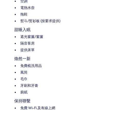
空調
電熱水壺
拖鞋
熨斗/熨衫板 (按要求提供)
甜睡入眠
遮光窗簾/窗簾
隔音客房
提供床單
煥然一新
免費梳洗用品
風筒
毛巾
牙刷和牙膏
廁紙
保持聯繫
免費 Wi-Fi 及有線上網