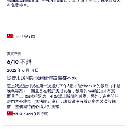
地點雖然距離台北市中心有段路程，但CP值非常高，寬敞舒適又
有免費停車。
Shui (1 晚行程)
真實評價
6/10 不錯
2022 年 6 月 14 日
從使用房間期限到硬體設備都不ok
這是我旅遊到現在第一次遇到下午5點才能check in的飯店（不是
晚鳥專案），而且是在我訂房成功後，飯店的mail通知才有寫，
而且早上11點就得退房，有點誤上賊船的感覺。另外，進房間的
房門意外地窄（無法開到底），讓我還沒有看到房內裝潢設施
前，整個期待的心情大打折扣。
HENG-KUAN (1 晚行程)