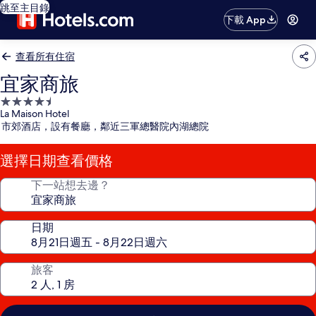
跳至主目錄
下載 App
查看所有住宿
宜家商旅
4.5
La Maison Hotel
星
市郊酒店，設有餐廳，鄰近三軍總醫院內湖總院
級
住
選擇日期查看價格
宿
下一站想去邊？
日期
旅客