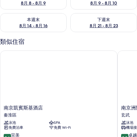
8月 8 - 8月 9
8月 9 - 8月 10
查看本週末 8月 14 - 8月 16的可訂空房
查看下週末 8月 21 - 8月 23
本週末
下週末
8月 14 - 8月 16
8月 21 - 8月 23
類似住宿
南京凱賓斯基酒店
南京洲際
南
南
南京凱賓斯基酒店
南京洲
京
京
秦淮區
玄武
凱
洲
泳池
SPA
泳池
賓
際
免費泊車
免費 Wi-Fi
機場接
斯
酒
基
店
9.6
9.2
完美
卓越