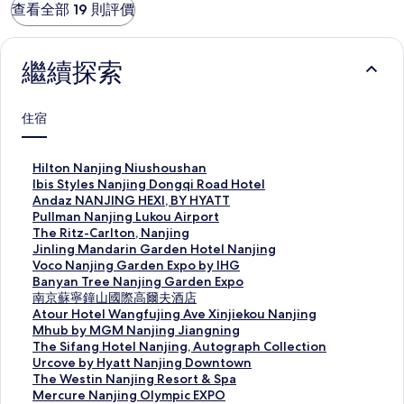
查看全部 19 則評價
繼續探索
住宿
此
Hilton Nanjing Niushoushan
連
此
Ibis Styles Nanjing Dongqi Road Hotel
結
連
此
Andaz NANJING HEXI, BY HYATT
會
結
連
此
Pullman Nanjing Lukou Airport
開
會
結
連
此
The Ritz-Carlton, Nanjing
啟
開
會
結
連
此
Jinling Mandarin Garden Hotel Nanjing
H
啟
開
會
結
連
此
Voco Nanjing Garden Expo by IHG
i
I
啟
開
會
結
連
此
Banyan Tree Nanjing Garden Expo
l
b
A
啟
開
會
結
連
此
南京蘇寧鐘山國際高爾夫酒店
t
i
n
P
啟
開
會
結
連
此
Atour Hotel Wangfujing Ave Xinjiekou Nanjing
o
s
d
u
T
啟
開
會
結
連
此
Mhub by MGM Nanjing Jiangning
n
S
a
l
h
J
啟
開
會
結
連
此
The Sifang Hotel Nanjing, Autograph Collection
N
t
z
l
e
i
V
啟
開
會
結
連
此
Urcove by Hyatt Nanjing Downtown
a
y
N
m
R
n
o
B
啟
開
會
結
連
此
The Westin Nanjing Resort & Spa
n
l
A
a
i
l
c
a
南
啟
開
會
結
連
此
Mercure Nanjing Olympic EXPO