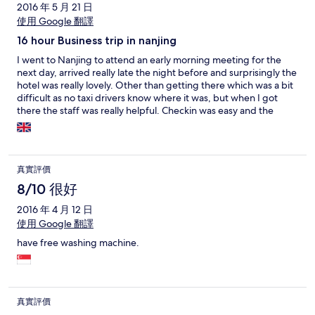
2016 年 5 月 21 日
except that there was no refrigerator. Train station was nearby.
使用 Google 翻譯
Access to Xuanwu Men was about 15 minutes away on foot.
16 hour Business trip in nanjing
I went to Nanjing to attend an early morning meeting for the
next day, arrived really late the night before and surprisingly the
hotel was really lovely. Other than getting there which was a bit
difficult as no taxi drivers know where it was, but when I got
there the staff was really helpful. Checkin was easy and the
room is really nicely decorated. Very modern and comfy. Wifi
works just fine, I was on Voice call for an hour and the quality was
good so I was happy. As my meeting was at 8am I wasn't able to
get up too much earlier and do the check out before I went, the
真實評價
staff was really nice to allow me to checkout at 2pm, it worked
out all good and I took the 3 pm train and left, my time in
8/10 很好
Nanjing was only 16 hours but thanks to this hotel my experience
2016 年 4 月 12 日
was really good.
使用 Google 翻譯
have free washing machine.
真實評價