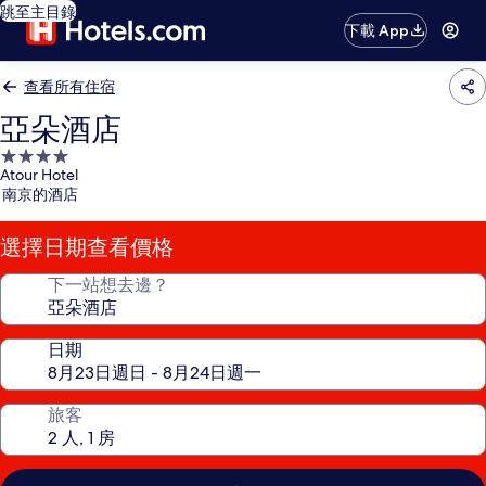
跳至主目錄
下載 App
查看所有住宿
亞朵酒店
4.0
Atour Hotel
星
南京的酒店
級
住
選擇日期查看價格
宿
下一站想去邊？
日期
旅客