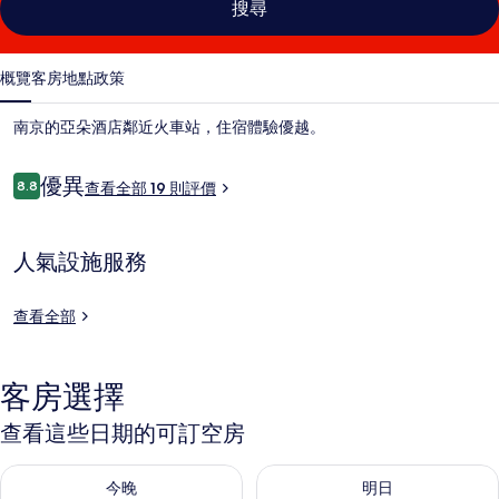
搜尋
概覽
客房
地點
政策
南京的亞朵酒店鄰近火車站，住宿體驗優越。
評
優異
8.8
查看全部 19 則評價
8.8 分，滿分 10 分，
價
人氣設施服務
查看全部
客房選擇
查看這些日期的可訂空房
查看今晚 8月 8 - 8月 9的可訂空房
查看明日 8月 9 - 8月 10的可
今晚
明日