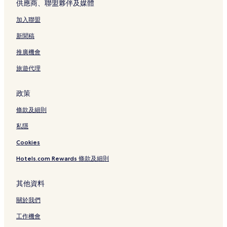
供應商、聯盟夥伴及媒體
n
y
b
b
加入聯盟
y
y
H
I
新聞稿
y
H
a
G
推廣機會
t
頁
旅遊代理
t
面
頁
面
政策
條款及細則
私隱
Cookies
Hotels.com Rewards 條款及細則
其他資料
關於我們
工作機會