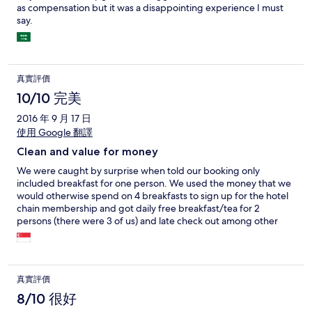
as compensation but it was a disappointing experience I must
say.
真實評價
10/10 完美
2016 年 9 月 17 日
使用 Google 翻譯
Clean and value for money
We were caught by surprise when told our booking only
included breakfast for one person. We used the money that we
would otherwise spend on 4 breakfasts to sign up for the hotel
chain membership and got daily free breakfast/tea for 2
persons (there were 3 of us) and late check out among other
membership privileges. Buffet breakfast was ok and almost the
same for the 4 days we ate there. Mainly local Chinese food with
noodles/dumplings cooked upon order and fried eggs. Smaller
selection of pastries, cereals, toast, etc. We stayed on the 3rd
真實評價
floor facing a small park and it was quiet with double layers of
windows. Ours was a twin room but one bed was bigger than
8/10 很好
the other and could sleep 3 persons. Everything was good