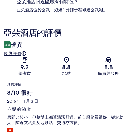
亞朵酒店附近區域有何特色？
亞朵酒店位於玄武，短短 1 分鐘步程即達玄武湖。
亞朵酒店的評價
評
價
優異
8.8
19 則評價
9.2
8.8
8.8
整潔度
地點
職員與服務
評
真實評價
價
8/10 很好
2016 年 11 月 3 日
不錯的酒店
房間比較小，但整體上都算清潔舒適。前台服務員很好，樂於助
人。隣近玄武湖及地鉄站，交通亦方便。