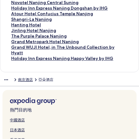
j
e
N
n
t
i
o
n
京
A
啟
開
會
結
連
此
Novotel Nanjing Central Suning
i
s
J
N
z
n
N
y
蘇
t
M
啟
開
會
結
連
此
Holiday Inn Express Nanjing Dongshan by IHG
n
N
I
a
-
g
a
a
寧
o
h
T
啟
開
會
結
連
此
Atour Hotel Confucius Temple Nanjing
g
a
N
n
C
M
n
n
鐘
u
u
h
U
啟
開
會
結
連
此
Shangri-La Nanjing
N
n
G
j
a
a
j
T
山
r
b
e
r
T
啟
開
會
結
連
此
Hanting Hotel
i
j
H
i
r
n
i
r
國
H
b
S
c
h
M
啟
開
會
結
連
此
Jinling Hotel Nanjing
u
i
E
n
l
d
n
e
際
o
y
i
o
e
e
N
啟
開
會
結
連
此
The Purple Palace Nanjing
s
n
X
g
t
a
g
e
高
t
M
f
v
W
r
o
H
啟
開
會
結
連
此
Grand Metropark Hotel Nanjing
h
g
I
L
o
r
G
N
爾
e
G
a
e
e
c
v
o
A
啟
開
會
結
連
此
Grand WUJI Hotel, in The Unbound Collection by
o
D
,
u
n
i
a
a
夫
l
M
n
b
s
u
o
l
t
S
啟
開
會
結
連
Hyatt
u
o
B
k
,
n
r
n
酒
W
N
g
y
t
r
t
i
o
h
H
啟
開
會
結
此
Holiday Inn Express Nanjing Happy Valley by IHG
s
n
Y
o
N
G
d
j
店
a
a
H
H
i
e
e
d
u
a
a
J
啟
開
會
連
h
g
H
u
a
a
e
i
頁
n
n
o
y
n
N
l
a
r
n
n
i
T
啟
開
結
a
q
Y
A
n
r
n
n
面
g
j
t
a
N
a
N
y
H
g
t
n
h
G
啟
會
南京酒店
亞朵酒店
n
i
A
i
j
d
E
g
f
i
e
t
a
n
a
I
o
r
i
l
e
r
G
開
頁
R
T
r
i
e
x
G
u
n
l
t
n
j
n
n
t
i
n
i
P
a
r
啟
面
o
T
p
n
n
p
a
j
g
N
N
j
i
j
n
e
-
g
n
u
n
a
H
a
頁
o
g
H
o
r
i
J
a
a
i
n
i
E
l
L
H
g
r
d
n
o
d
面
r
頁
o
b
d
n
i
n
n
n
g
n
x
C
a
o
H
p
M
d
l
H
t
面
t
y
e
g
a
j
j
g
O
g
p
o
N
t
o
l
e
W
i
熱門目的地
o
頁
e
I
n
A
n
i
i
R
l
C
r
n
a
e
t
e
t
U
d
t
面
l
H
E
v
g
n
n
e
y
e
e
f
n
l
e
P
r
J
a
中國酒店
e
N
G
x
e
n
g
g
s
m
n
s
u
j
頁
l
a
o
I
y
日本酒店
l
a
頁
p
X
i
,
D
o
p
t
s
c
i
面
N
l
p
H
I
頁
n
面
o
i
n
A
o
r
i
r
N
i
n
a
a
a
o
n