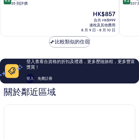
9.6
9.2
酒
玄
分
分
35 則評價
337
店
武
(滿
(滿
現
HK$857
秦
分
分
售
淮
為
為
合共 HK$999
HK$857
區
連稅及其他費用
10
10
8 月 9 日 - 8 月 10 日
分)，
分)，
完
卓
比較類似的住宿
美，
越，
35
337
則
則
評
評
登入查看合資格的折扣及禮遇，更多歷險旅程，更多豐富
價
價
獎賞！
篇
篇
評
評
登入
免費註冊
價
價
關於鄰近區域