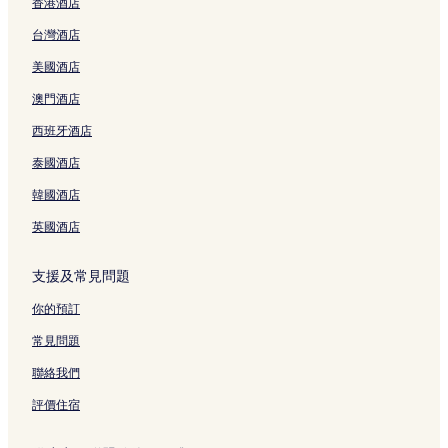
香港酒店
面
j
頁
n
g
u
w
t
c
a
a
u
g
n
c
r
t
n
i
面
j
頁
t
n
&
E
l
n
s
頁
j
e
k
e
E
台灣酒店
n
i
面
o
t
S
X
S
j
T
面
i
N
H
l
x
g
e
g
o
p
P
u
i
e
n
a
o
,
p
美國酒店
頁
k
r
w
a
O
n
n
m
g
n
t
i
r
面
o
a
n
頁
頁
i
g
p
頁
j
e
n
e
澳門酒店
u
p
頁
面
面
n
D
l
面
i
l
T
s
西班牙酒店
N
h
面
g
o
e
n
N
h
s
a
C
頁
n
N
g
a
e
N
泰國酒店
n
o
面
g
a
頁
n
U
a
j
l
s
n
面
j
n
n
韓國酒店
i
l
h
j
i
b
j
n
e
a
i
n
o
i
英國酒店
g
c
n
n
g
u
n
頁
t
b
g
頁
n
g
支援及常見問題
面
i
y
頁
面
d
H
o
I
面
C
a
你的預訂
n
H
o
p
頁
G
l
p
常見問題
面
頁
l
y
面
e
V
聯絡我們
c
a
t
l
評價住宿
i
l
o
e