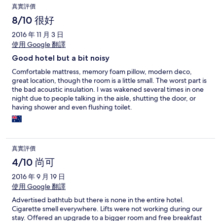
真實評價
8/10 很好
2016 年 11 月 3 日
使用 Google 翻譯
Good hotel but a bit noisy
Comfortable mattress, memory foam pillow, modern deco,
great location, though the room is a little small. The worst part is
the bad acoustic insulation. I was wakened several times in one
night due to people talking in the aisle, shutting the door, or
having shower and even flushing toilet.
真實評價
4/10 尚可
2016 年 9 月 19 日
使用 Google 翻譯
Advertised bathtub but there is none in the entire hotel.
Cigarette smell everywhere. Lifts were not working during our
stay. Offered an upgrade to a bigger room and free breakfast