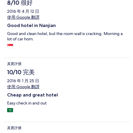
8/10 很好
2016 年 4 月 12 日
使用 Google 翻譯
Good hotel in Nanjian
Good and clean hotel, but the room wall is cracking. Morning a
lot of car horn.
真實評價
10/10 完美
2016 年 1 月 25 日
使用 Google 翻譯
Cheap and great hotel
Easy check in and out
真實評價