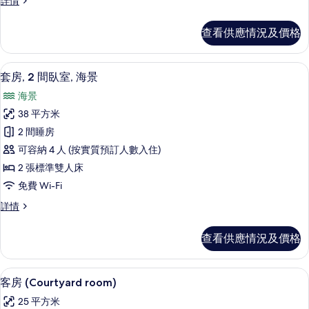
詳情
臥
房,
室,
1
查看供應情況及價格
間
海
臥
景
室,
套房, 2 間臥室, 海景 | 意大利 Fre
載
4
海
的
套房, 2 間臥室, 海景
入
景
相
海景
詳
所
片
情
38 平方米
有
2 間睡房
套
可容納 4 人 (按實質預訂人數入住)
房,
2 張標準雙人床
2
免費 Wi-Fi
間
套
詳情
臥
房,
室,
2
查看供應情況及價格
間
海
臥
景
室,
客房 (Courtyard room) | 意大利
載
3
海
的
客房 (Courtyard room)
入
景
相
25 平方米
詳