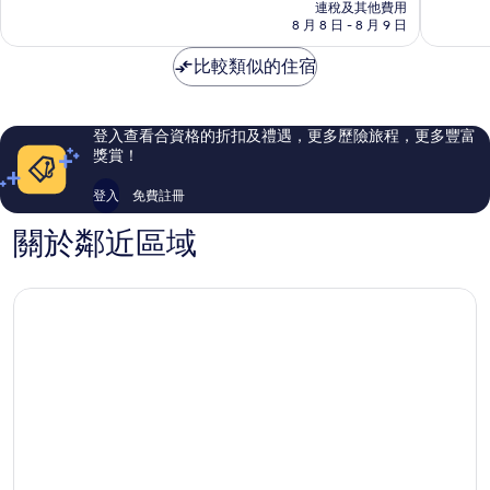
HK$2,596
市
連稅及其他費用
市
10
10
8 月 8 日 - 8 月 9 日
中
中
分)，
分)，
心
心
完
完
比較類似的住宿
美，
美，
629
515
則
則
評
評
登入查看合資格的折扣及禮遇，更多歷險旅程，更多豐富
價
價
獎賞！
篇
篇
評
評
登入
免費註冊
價
價
關於鄰近區域