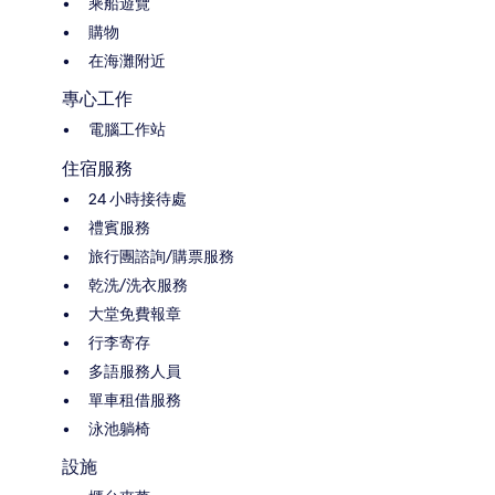
乘船遊覽
購物
在海灘附近
專心工作
電腦工作站
住宿服務
24 小時接待處
禮賓服務
旅行團諮詢/購票服務
乾洗/洗衣服務
大堂免費報章
行李寄存
多語服務人員
單車租借服務
泳池躺椅
設施