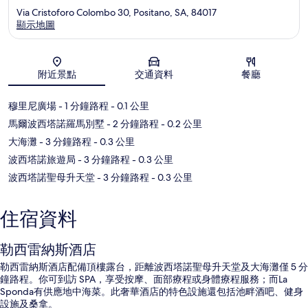
Via Cristoforo Colombo 30, Positano, SA, 84017
顯示地圖
地圖
附近景點
交通資料
餐廳
穆里尼廣場
- 1 分鐘路程
- 0.1 公里
馬爾波西塔諾羅馬別墅
- 2 分鐘路程
- 0.2 公里
大海灘
- 3 分鐘路程
- 0.3 公里
波西塔諾旅遊局
- 3 分鐘路程
- 0.3 公里
波西塔諾聖母升天堂
- 3 分鐘路程
- 0.3 公里
住宿資料
勒西雷納斯酒店
勒西雷納斯酒店配備頂樓露台，距離波西塔諾聖母升天堂及大海灘僅 5 分
鐘路程。你可到訪 SPA，享受按摩、面部療程或身體療程服務；而La
Sponda有供應地中海菜。此奢華酒店的特色設施還包括池畔酒吧、健身
設施及桑拿。