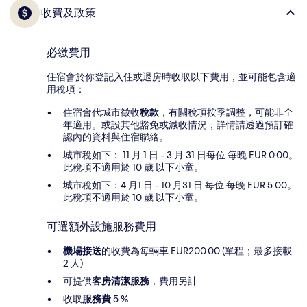
收費及政策
必繳費用
住宿會於你登記入住或退房時收取以下費用，並可能包含適
用稅項：
住宿會代城市徵收
稅款
，有關稅項按季調整，可能非全
年適用。或設其他豁免或減收情況，詳情請透過預訂確
認內的資料與住宿聯絡。
城市稅如下： 11 月 1 日 - 3 月 31 日每位 每晚 EUR 0.00。
此稅項不適用於 10 歲 以下小童。
城市稅如下：4 月1 日 - 10 月31 日 每位 每晚 EUR 5.00。
此稅項不適用於 10 歲 以下小童。
可選額外設施服務費用
機場接送
的收費為每輛車 EUR200.00 (單程；最多接載
2 人)
可提供
客房清潔服務
，費用另計
收取
服務費
5 %