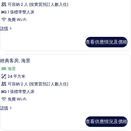
所
片
情
可容納 2 人 (按實質預訂人數入住)
有
1 張標準雙人床
客
免費 Wi-Fi
房
客
詳情
(Courtyard
房
room)
(Courtyard
查看供應情況及價格
room)
的
詳
相
情
經典客房, 海景 | 意大利 Frette 
載
片
5
經典客房, 海景
入
海景
所
24 平方米
有
可容納 2 人 (按實質預訂人數入住)
經
1 張標準雙人床
典
免費 Wi-Fi
客
經
詳情
房,
典
海
客
查看供應情況及價格
房,
景
海