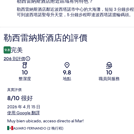
勒西雷納斯酒店附近區域有何特色？
勒西雷納斯酒店鄰近波西塔諾市中心的大海灘，短短 3 分鐘步程
可到波西塔諾聖母升天堂，5 分鐘步程即達波西塔諾渡輪碼頭。
勒西雷納斯酒店的評價
評
價
完美
9.8
206 則評價
10
9.8
10
整潔度
地點
職員與服務
評
真實評價
價
8/10 很好
2026 年 4 月 15 日
使用 Google 翻譯
Muy bien ubicado, acceso directo al Mar!
ALVARO FERNANDO (2 晚行程)