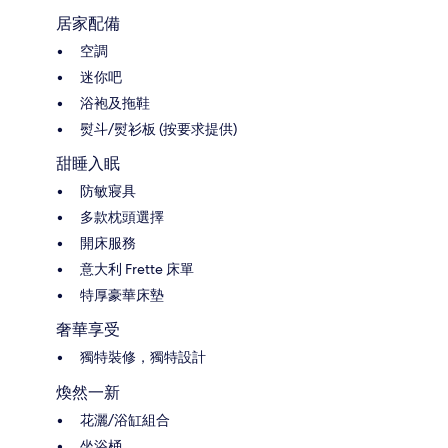
居家配備
空調
迷你吧
浴袍及拖鞋
熨斗/熨衫板 (按要求提供)
甜睡入眠
防敏寢具
多款枕頭選擇
開床服務
意大利 Frette 床單
特厚豪華床墊
奢華享受
獨特裝修，獨特設計
煥然一新
花灑/浴缸組合
坐浴桶