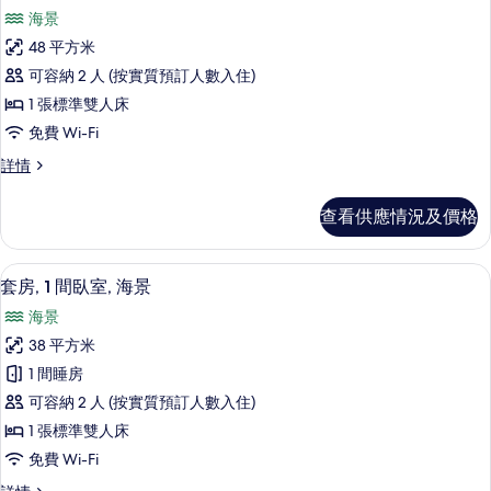
入
情
片
海景
所
48 平方米
有
可容納 2 人 (按實質預訂人數入住)
普
1 張標準雙人床
通
免費 Wi-Fi
套
普
詳情
房,
通
海
套
查看供應情況及價格
房,
景
海
(Superior)
景
意大利 Frette 床單、防敏寢具、特
載
4
(Superior)
的
套房, 1 間臥室, 海景
入
詳
相
海景
情
所
片
38 平方米
有
1 間睡房
套
可容納 2 人 (按實質預訂人數入住)
房,
1 張標準雙人床
1
免費 Wi-Fi
間
套