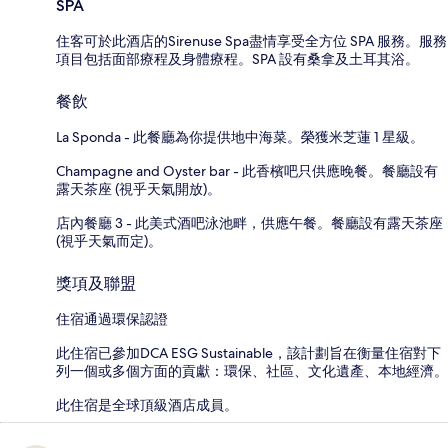
SPA
住客可於此酒店的Sirenuse Spa盡情享受全方位 SPA 服務。服務
項目包括面部療程及身體療程。SPA 設有桑拿及土耳其浴。
餐飲
La Sponda - 此餐廳為你提供地中海菜。榮獲米芝蓮 1 星級。
Champagne and Oyster bar - 此香檳吧只供應晚餐。餐廳設有
露天茶座 (視乎天氣開放)。
店內餐廳 3 - 此美式酒吧泳池畔，供應午餐。餐廳設有露天茶座
(視乎天氣而定)。
獎項及聯盟
住宿通過環保認證
此住宿已參加DCA ESG Sustainable，該計劃旨在衡量住宿對下
列一個或多個方面的貢獻：環保、社區、文化遺產、本地經濟。
此住宿是全球頂級酒店成員。