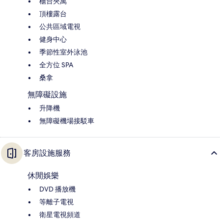
櫃台夾萬
頂樓露台
公共區域電視
健身中心
季節性室外泳池
全方位 SPA
桑拿
無障礙設施
升降機
無障礙機場接駁車
客房設施服務
休閒娛樂
DVD 播放機
等離子電視
衛星電視頻道