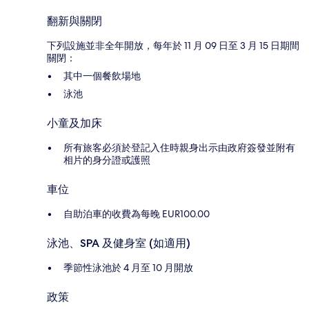
翻新與關閉
下列設施並非全年開放，每年於 11 月 09 日至 3 月 15 日期間
關閉：
其中一個餐飲場地
泳池
小童及加床
所有旅客必須於登記入住時親身出示由政府簽發並附有
相片的身分證或護照
車位
自助泊車的收費為每晚 EUR100.00
泳池、SPA 及健身室 (如適用)
季節性泳池於 4 月至 10 月開放
政策