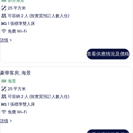
篩
部分海景
所
選
25 平方米
有
條
可容納 2 人 (按實質預訂人數入住)
客
件
1 張標準雙人床
房,
免費 Wi-Fi
露
客
詳情
台
房,
(Pool
露
查看供應情況及價格
台
Terrace
(Pool
View)
Terrace
意大利 Frette 床單、防敏寢具、特
載
的
3
View)
豪華客房, 海景
入
詳
相
海景
情
所
片
25 平方米
有
可容納 2 人 (按實質預訂人數入住)
豪
1 張標準雙人床
華
免費 Wi-Fi
客
豪
詳情
房,
華
海
客