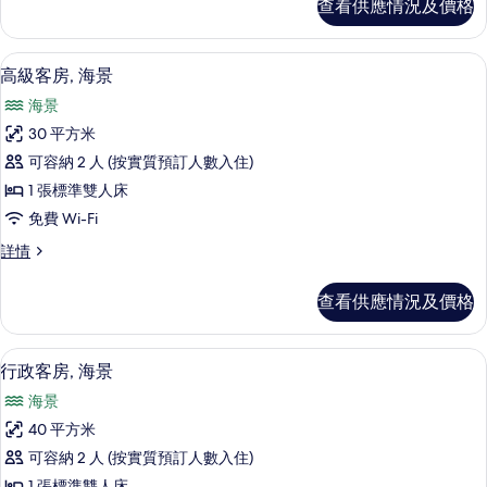
查看供應情況及價格
房,
景
海
的
景
意大利 Frette 床單、防敏寢具、特
載
3
詳
高級客房, 海景
相
入
情
片
海景
所
30 平方米
有
可容納 2 人 (按實質預訂人數入住)
高
1 張標準雙人床
級
免費 Wi-Fi
客
高
詳情
房,
級
海
客
查看供應情況及價格
房,
景
海
的
景
意大利 Frette 床單、防敏寢具、特
載
2
詳
行政客房, 海景
相
入
情
片
海景
所
40 平方米
有
可容納 2 人 (按實質預訂人數入住)
行
1 張標準雙人床