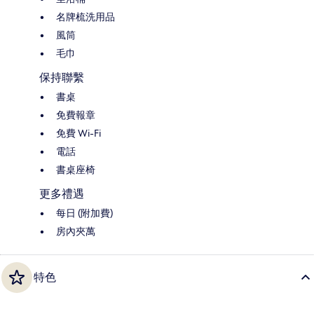
名牌梳洗用品
風筒
毛巾
保持聯繫
書桌
免費報章
免費 Wi-Fi
電話
書桌座椅
更多禮遇
每日 (附加費)
房內夾萬
特色