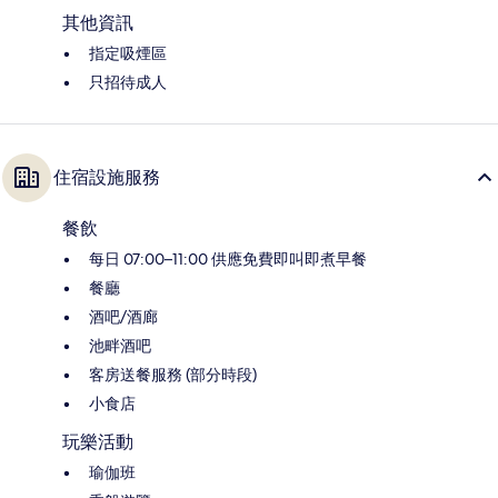
其他資訊
指定吸煙區
只招待成人
住宿設施服務
餐飲
每日 07:00–11:00 供應免費即叫即煮早餐
餐廳
酒吧/酒廊
池畔酒吧
客房送餐服務 (部分時段)
小食店
玩樂活動
瑜伽班