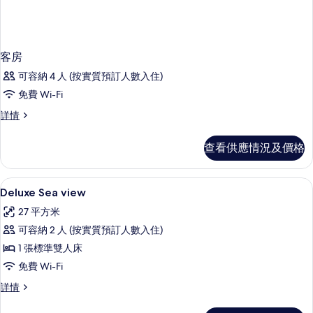
客房
可容納 4 人 (按實質預訂人數入住)
免費 Wi-Fi
客
詳情
房
詳
查看供應情況及價格
情
意大利 Frette 床單、防敏寢具、特
載
2
Deluxe Sea view
入
27 平方米
所
可容納 2 人 (按實質預訂人數入住)
有
1 張標準雙人床
Deluxe
免費 Wi-Fi
Sea
Deluxe
詳情
view
Sea
的
view