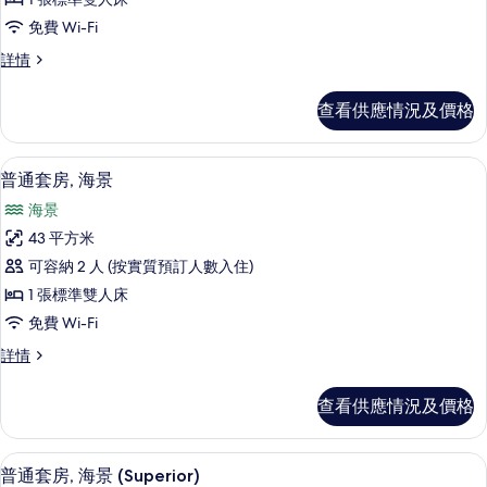
政
免費 Wi-Fi
客
行
詳情
房,
政
海
客
查看供應情況及價格
房,
景
海
的
景
意大利 Frette 床單、防敏寢具、特
載
5
詳
普通套房, 海景
相
入
情
片
海景
所
43 平方米
有
可容納 2 人 (按實質預訂人數入住)
普
1 張標準雙人床
通
免費 Wi-Fi
套
普
詳情
房,
通
海
套
查看供應情況及價格
房,
景
海
的
景
普通套房, 海景 (Superior) | 意大
載
3
詳
普通套房, 海景 (Superior)
相