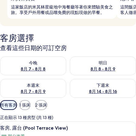
這家飯店的米其林星級地中海餐廳等著你來體驗美食之
這間飯
旅。享受戶外用餐或品嚐免費的現點現做的早餐。
客人徹
客房選擇
查看這些日期的可訂空房
查看今晚 8月 7 - 8月 8的可訂空房
查看明日 8月 8 - 8月 9的可訂
今晚
明日
8月 7 - 8月 8
8月 8 - 8月 9
查看本週末 8月 7 - 8月 9的可訂空房
查看下週末 8月 14 - 8月 16
本週末
下週末
8月 7 - 8月 9
8月 14 - 8月 16
可
所有客房
1 張床
2 張床
用
嘅
正在顯示 13 種房型 (共 13 種)
客
客房, 露台 (Pool Terrace View)
載
2
客房, 露台 (Pool Terrace View)
房
入