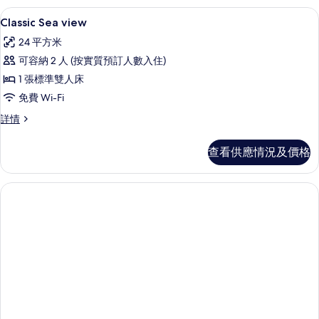
的
景
意大利 Frette 床單、防敏寢具、特
載
3
詳
Classic Sea view
相
入
情
片
24 平方米
所
可容納 2 人 (按實質預訂人數入住)
有
1 張標準雙人床
Classic
免費 Wi-Fi
Sea
Classic
詳情
view
Sea
的
view
查看供應情況及價格
相
詳
情
片