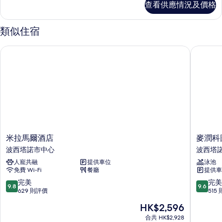
查看供應情況及價格
相
詳
情
片
類似住宿
米拉馬爾酒店
麥潤科圖
米
麥
米拉馬爾酒店
麥潤科
拉
潤
波西塔諾市中心
波西塔
馬
科
人寵共融
提供車位
泳池
爾
圖
免費 Wi-Fi
餐廳
提供車
酒
酒
店
店
9.8
9.6
完美
完美
9.8
9.6
波
波
分
分
629 則評價
515
西
西
(滿
(滿
現
HK$2,596
塔
塔
分
分
售
諾
諾
為
為
合共 HK$2,928