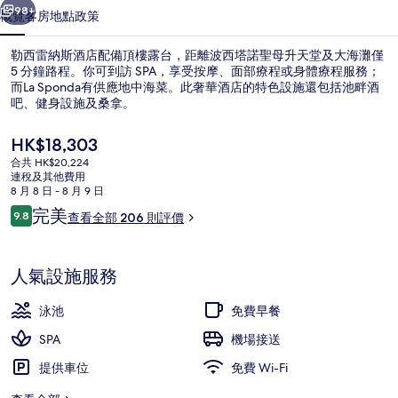
相
98+
概覽
客房
地點
政策
片
勒西雷納斯酒店配備頂樓露台，距離波西塔諾聖母升天堂及大海灘僅
集
5 分鐘路程。你可到訪 SPA，享受按摩、面部療程或身體療程服務；
而La Sponda有供應地中海菜。此奢華酒店的特色設施還包括池畔酒
吧、健身設施及桑拿。
現
HK$18,303
價
合共 HK$20,224
HK$18,303
連稅及其他費用
8 月 8 日 - 8 月 9 日
包每日即叫即煮早餐
評
完美
9.8
查看全部 206 則評價
9.8 分，滿分 10 分，
價
人氣設施服務
泳池
免費早餐
SPA
機場接送
提供車位
免費 Wi-Fi