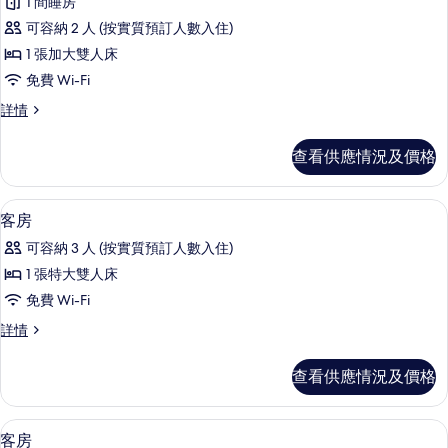
1 間睡房
所
可容納 2 人 (按實質預訂人數入住)
有
1 張加大雙人床
客
免費 Wi-Fi
房
客
詳情
的
房
相
詳
查看供應情況及價格
情
片
客房 | 浴室 | 免費梳洗用品、風筒、
載
2
客房
入
可容納 3 人 (按實質預訂人數入住)
所
1 張特大雙人床
有
免費 Wi-Fi
客
客
詳情
房
房
的
詳
查看供應情況及價格
情
相
片
客房 | 書桌、遮光窗簾/窗簾、隔音、
載
1
客房