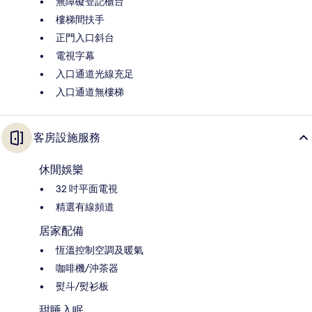
無障礙登記櫃台
樓梯間扶手
正門入口斜台
電視字幕
入口通道光線充足
入口通道無樓梯
客房設施服務
休閒娛樂
32 吋平面電視
精選有線頻道
居家配備
恆溫控制空調及暖氣
咖啡機/沖茶器
熨斗/熨衫板
甜睡入眠