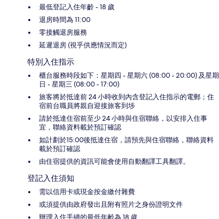
最低登記入住年齡 - 18 歲
退房時間為 11:00
零接觸退房服務
延遲退房 (視乎供應情況而定)
特別入住指示
櫃台服務時段如下：星期四 - 星期六 (08:00 - 20:00) 及星期
日 - 星期三 (08:00 - 17:00)
旅客將於抵達前 24 小時收到內含登記入住指示的電郵；住
宿前台職員將親自迎接旅客到埗
請於抵達住宿前至少 24 小時與住宿聯絡，以安排入住事
宜，聯絡資料載於預訂確認
如計劃於15:00後抵達住宿，請預先與住宿聯絡，聯絡資料
載於預訂確認
由住宿提供的資訊可能會使用自動翻譯工具翻譯。
登記入住須知
需以信用卡或現金按金繳付雜費
或須提供由政府發出且附有照片之身份證明文件
辦理入住手續的最低年齡為 18 歲