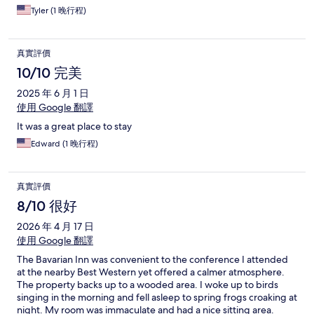
as that would have made my stay that much better.
Tyler (1 晚行程)
真實評價
10/10 完美
2025 年 6 月 1 日
使用 Google 翻譯
It was a great place to stay
Edward (1 晚行程)
真實評價
8/10 很好
2026 年 4 月 17 日
使用 Google 翻譯
The Bavarian Inn was convenient to the conference I attended
at the nearby Best Western yet offered a calmer atmosphere.
The property backs up to a wooded area. I woke up to birds
singing in the morning and fell asleep to spring frogs croaking at
night. My room was immaculate and had a nice sitting area.