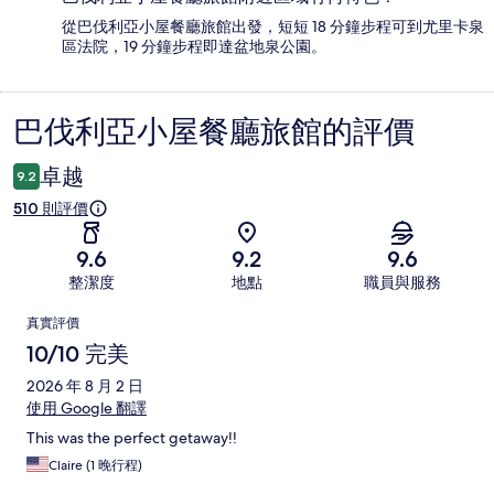
從巴伐利亞小屋餐廳旅館出發，短短 18 分鐘步程可到尤里卡泉
區法院，19 分鐘步程即達盆地泉公園。
巴伐利亞小屋餐廳旅館的評價
評
價
卓越
9.2
510 則評價
9.6
9.2
9.6
整潔度
地點
職員與服務
評
真實評價
價
10/10 完美
2026 年 8 月 2 日
使用 Google 翻譯
This was the perfect getaway!!
Claire (1 晚行程)