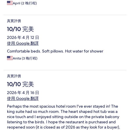
April (2 晚行程)
真實評價
10/10 完美
2026 年 4 月 12 日
使用 Google 翻譯
Comfortable beds. Soft pillows. Hot water for shower
Anita (3 晚行程)
真實評價
10/10 完美
2026 年 4 月 16 日
使用 Google 翻譯
Perhaps the most spacious hotel room I've ever stayed in! The
king suite had so much room. The heart shaped hot tub was a
nice touch and I enjoyed sitting outside on the private balcony
listening to the birds. I hope the restaurant is purchased and
reopened soon (it is closed as of 2026 as they look for a buyer),