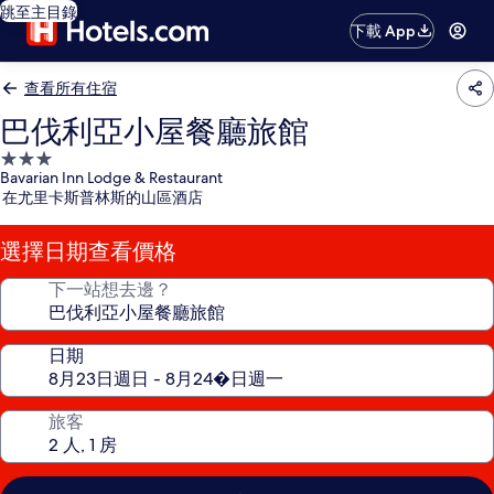
跳至主目錄
下載 App
查看所有住宿
巴伐利亞小屋餐廳旅館
3.0
Bavarian Inn Lodge & Restaurant
星
在尤里卡斯普林斯的山區酒店
級
住
選擇日期查看價格
宿
下一站想去邊？
日期
旅客