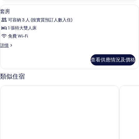
套房 | 書桌、遮光窗簾/窗簾、隔音、
載
6
套房
入
可容納 3 人 (按實質預訂人數入住)
所
1 張特大雙人床
有
免費 Wi-Fi
套
套
詳情
房
房
的
詳
查看供應情況及價格
情
相
片
類似住宿
奧塞奇河旅館
小屋旅館