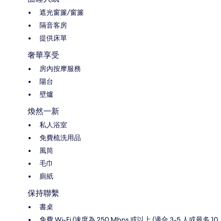
遮光窗簾/窗簾
隔音客房
提供床單
奢華享受
房內按摩服務
陽台
壁爐
煥然一新
私人浴室
免費梳洗用品
風筒
毛巾
廁紙
保持聯繫
書桌
免費 Wi-Fi (速度為 250 Mbps 或以上 (適合 3-5 人或最多 10