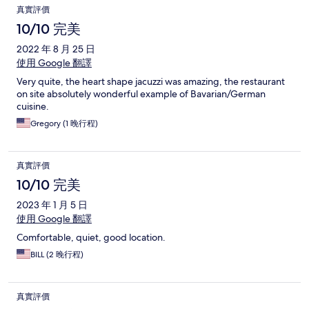
真實評價
10/10 完美
2022 年 8 月 25 日
使用 Google 翻譯
Very quite, the heart shape jacuzzi was amazing, the restaurant
on site absolutely wonderful example of Bavarian/German
cuisine.
Gregory (1 晚行程)
真實評價
10/10 完美
2023 年 1 月 5 日
使用 Google 翻譯
Comfortable, quiet, good location.
BILL (2 晚行程)
真實評價