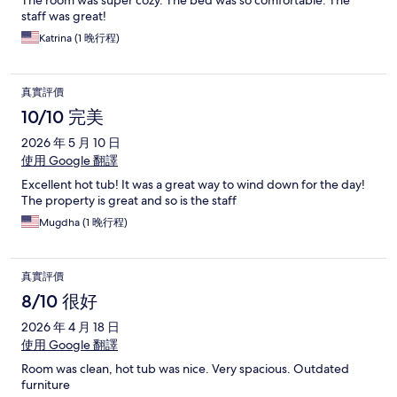
The room was super cozy. The bed was so comfortable. The
staff was great!
Katrina (1 晚行程)
真實評價
10/10 完美
2026 年 5 月 10 日
使用 Google 翻譯
Excellent hot tub! It was a great way to wind down for the day!
The property is great and so is the staff
Mugdha (1 晚行程)
真實評價
8/10 很好
2026 年 4 月 18 日
使用 Google 翻譯
Room was clean, hot tub was nice. Very spacious. Outdated
furniture