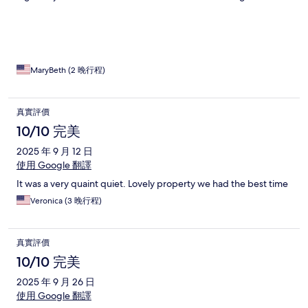
Front desk staff was friendly and the gift shop was a pleasant
surprise.
MaryBeth (2 晚行程)
真實評價
10/10 完美
2025 年 9 月 12 日
使用 Google 翻譯
It was a very quaint quiet. Lovely property we had the best time
Veronica (3 晚行程)
真實評價
10/10 完美
2025 年 9 月 26 日
使用 Google 翻譯