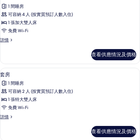
入
1 間睡房
所
可容納 4 人 (按實質預訂人數入住)
有
1 張加大雙人床
客
免費 Wi-Fi
房
客
詳情
的
房
相
詳
查看供應情況及價格
情
片
套房 | 書桌、遮光窗簾/窗簾、隔音、
載
4
套房
入
1 間睡房
所
可容納 2 人 (按實質預訂人數入住)
有
1 張特大雙人床
套
免費 Wi-Fi
房
套
詳情
的
房
相
詳
查看供應情況及價格
情
片