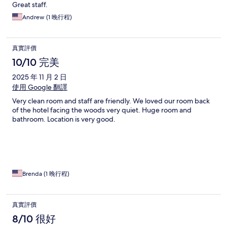
Great staff.
Andrew (1 晚行程)
真實評價
10/10 完美
2025 年 11 月 2 日
使用 Google 翻譯
Very clean room and staff are friendly. We loved our room back
of the hotel facing the woods very quiet. Huge room and
bathroom. Location is very good.
Brenda (1 晚行程)
真實評價
8/10 很好