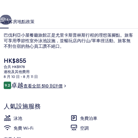
餐
一個
下一個
廳
14+
概覽
客房
地點
政策
旅
巴伐利亞小屋餐廳旅館正是尤里卡斯普林斯行程的理想落腳點。旅客
館
可享用季節性室外泳池設施，並暢玩店內行山/單車徑活動。旅客無
不對住宿的熱心員工讚不絕口。
相
片
現
HK$855
價
集
合共 HK$978
HK$855
連稅及其他費用
8 月 10 日 - 8 月 11 日
評
卓越
9.2
查看全部 510 則評價
外觀
9.2 分，滿分 10 分，
價
人氣設施服務
泳池
免費泊車
免費 Wi-Fi
空調