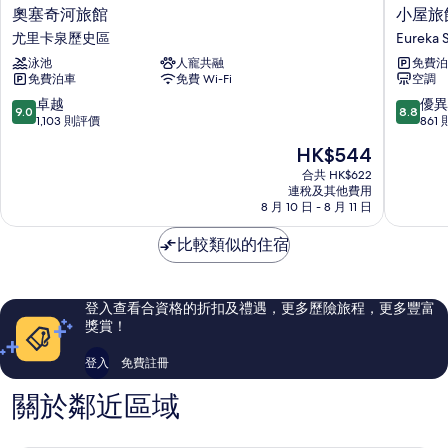
奧
小
奧塞奇河旅館
小屋旅
塞
屋
尤里卡泉歷史區
Eureka 
奇
旅
泳池
人寵共融
免費泊
河
館
免費泊車
免費 Wi-Fi
空調
旅
Eureka
館
Springs
9.0
8.8
卓越
優異
9.0
8.8
尤
分
分
1,103 則評價
861
里
(滿
(滿
現
HK$544
卡
分
分
售
泉
為
為
合共 HK$622
HK$544
歷
連稅及其他費用
10
10
8 月 10 日 - 8 月 11 日
史
分)，
分)，
區
卓
優
比較類似的住宿
越，
異，
1,103
861
則
則
評
評
登入查看合資格的折扣及禮遇，更多歷險旅程，更多豐富
價
價
獎賞！
篇
篇
評
評
登入
免費註冊
價
價
關於鄰近區域