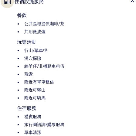
住宿設施服務
餐飲
公共區域提供咖啡/茶
共用微波爐
玩樂活動
行山/單車徑
洞穴探險
綿羊仔/非機動車租借
飛索
附近有單車租借
附近可攀山
附近可騎馬
住宿服務
禮賓服務
旅行團諮詢/購票服務
單車清潔