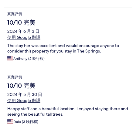
真實評價
10/10 完美
2024 年 6 月 3 日
使用 Google 翻譯
The stay her was excellent and would encourage anyone to
consider this property for you stay in The Springs.
Anthony (2 晚行程)
真實評價
10/10 完美
2024 年 5 月 30 日
使用 Google 翻譯
Happy staff and a beautiful location! I enjoyed staying there and
seeing the beautiful tall trees.
Dale (3 晚行程)