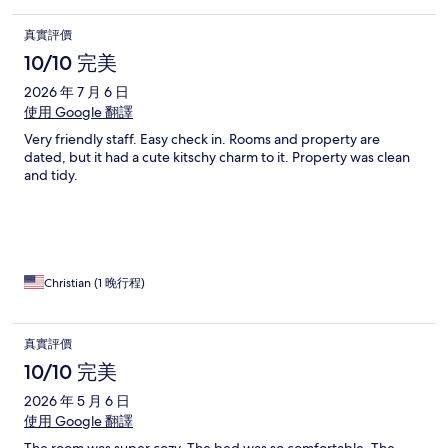
真實評價
10/10 完美
2026 年 7 月 6 日
使用 Google 翻譯
Very friendly staff. Easy check in. Rooms and property are
dated, but it had a cute kitschy charm to it. Property was clean
and tidy.
Christian (1 晚行程)
真實評價
10/10 完美
2026 年 5 月 6 日
使用 Google 翻譯