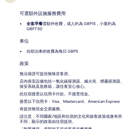
可選額外設施服務費用
全套早餐
需額外收費，成人約為 GBP15，小童約為
GBP7.50
車位
自助泊車的收費為每日 GBP5
政策
無法保證可提供無噪音客房。
店內保安設備包括一氧化碳探測器、滅火筒、煙霧探測器、
保安系統及急救箱，讓住客安心放心。
此住宿接受以信用卡付款。不接受現金。
接受以下信用卡：Visa、Mastercard、American Express
有提供無現金交易服務。
請注意，不同國家/地區和住宿的文化和旅客政策或會有所
不同，顯示的政策由住宿提供。
「附翼建築」房型恕不提供客房送餐服務。