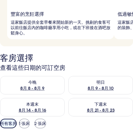
豐富的烹飪選擇
低過敏
這家飯店提供全套早餐來開始新的一天。挑剔的食客可
這家飯
以前往飯店內的咖啡廳享用小吃，或在下班後在酒吧放
的裝飾
鬆身心。
客房選擇
查看這些日期的可訂空房
查看今晚 8月 8 - 8月 9的可訂空房
查看明日 8月 9 - 8月 10的可
今晚
明日
8月 8 - 8月 9
8月 9 - 8月 10
查看本週末 8月 14 - 8月 16的可訂空房
查看下週末 8月 21 - 8月 23
本週末
下週末
8月 14 - 8月 16
8月 21 - 8月 23
可
所有客房
1 張床
2 張床
用