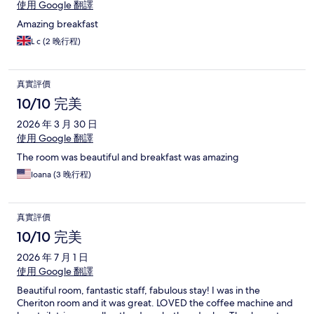
使用 Google 翻譯
Amazing breakfast
L c (2 晚行程)
真實評價
10/10 完美
2026 年 3 月 30 日
使用 Google 翻譯
The room was beautiful and breakfast was amazing
Ioana (3 晚行程)
真實評價
10/10 完美
2026 年 7 月 1 日
使用 Google 翻譯
Beautiful room, fantastic staff, fabulous stay! I was in the
Cheriton room and it was great. LOVED the coffee machine and