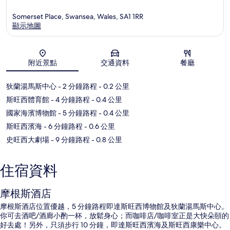
Somerset Place, Swansea, Wales, SA1 1RR
顯示地圖
地圖
附近景點
交通資料
餐廳
狄蘭湯馬斯中心
- 2 分鐘路程
- 0.2 公里
斯旺西體育館
- 4 分鐘路程
- 0.4 公里
國家海濱博物館
- 5 分鐘路程
- 0.4 公里
斯旺西濱海
- 6 分鐘路程
- 0.6 公里
史旺西大劇場
- 9 分鐘路程
- 0.8 公里
住宿資料
摩根斯酒店
摩根斯酒店位置優越，5 分鐘路程即達斯旺西博物館及狄蘭湯馬斯中心。
你可去酒吧/酒廊小酌一杯，放鬆身心；而咖啡店/咖啡室正是大快朵頤的
好去處！另外，只須步行 10 分鐘，即達斯旺西濱海及斯旺西康樂中心。