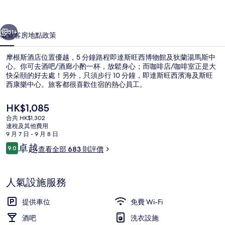
片
一個
下一個
集
51+
概覽
客房
地點
政策
摩根斯酒店位置優越，5 分鐘路程即達斯旺西博物館及狄蘭湯馬斯中
心。你可去酒吧/酒廊小酌一杯，放鬆身心；而咖啡店/咖啡室正是大
快朵頤的好去處！另外，只須步行 10 分鐘，即達斯旺西濱海及斯旺
西康樂中心。旅客都很喜歡住宿的熱心員工。
現
HK$1,085
價
合共 HK$1,302
HK$1,085
連稅及其他費用
9 月 7 日 - 9 月 8 日
內部
評
卓越
9.0
查看全部 683 則評價
9.0 分，滿分 10 分，
價
人氣設施服務
提供車位
免費 Wi-Fi
酒吧
洗衣設施