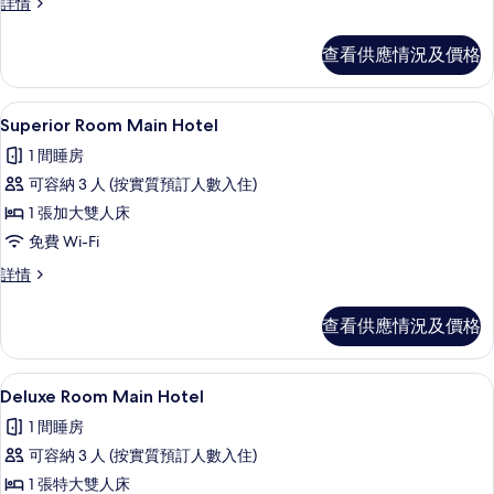
Classic
詳情
Main
Room
Hotel
Main
查看供應情況及價格
的
Hotel
詳
相
情
Superior Room Main Hotel 
載
片
4
Superior Room Main Hotel
入
1 間睡房
所
可容納 3 人 (按實質預訂人數入住)
有
1 張加大雙人床
Superior
免費 Wi-Fi
Room
Superior
詳情
Main
Room
Hotel
Main
查看供應情況及價格
的
Hotel
詳
相
情
Deluxe Room Main Hotel |
載
片
5
Deluxe Room Main Hotel
入
1 間睡房
所
可容納 3 人 (按實質預訂人數入住)
有
1 張特大雙人床