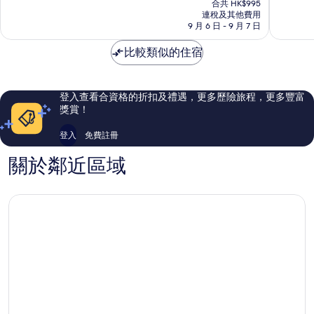
店
店
為
為
合共 HK$995
HK$829
城
連稅及其他費用
聖
10
10
9 月 6 日 - 9 月 7 日
堡
多
分)，
分)，
瑪
優
不
比較類似的住宿
斯
異，
錯，
688
1,004
則
則
評
評
登入查看合資格的折扣及禮遇，更多歷險旅程，更多豐富
價
價
獎賞！
篇
篇
評
評
登入
免費註冊
價
價
關於鄰近區域