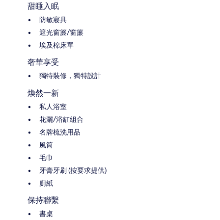
甜睡入眠
防敏寢具
遮光窗簾/窗簾
埃及棉床單
奢華享受
獨特裝修，獨特設計
煥然一新
私人浴室
花灑/浴缸組合
名牌梳洗用品
風筒
毛巾
牙膏牙刷 (按要求提供)
廁紙
保持聯繫
書桌