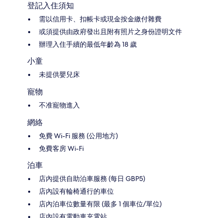
登記入住須知
需以信用卡、扣帳卡或現金按金繳付雜費
或須提供由政府發出且附有照片之身份證明文件
辦理入住手續的最低年齡為 18 歲
小童
未提供嬰兒床
寵物
不准寵物進入
網絡
免費 Wi-Fi 服務 (公用地方)
免費客房 Wi-Fi
泊車
店內提供自助泊車服務 (每日 GBP5)
店內設有輪椅通行的車位
店內泊車位數量有限 (最多 1 個車位/單位)
店內設有電動車充電站