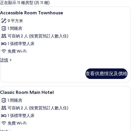
嘅
正在顯示 11 種房型 (共 11 種)
客
Accessible Room Townhouse
載
4
Accessible Room Townhouse
房
入
篩
9 平方米
所
選
1 間睡房
有
條
可容納 2 人 (按實質預訂人數入住)
Accessible
件
1 張標準雙人床
Room
免費 Wi-Fi
Townhouse
的
Accessible
詳情
Room
相
Townhouse
查看供應情況及價格
片
詳
情
Classic Room Main Hotel |
載
4
Classic Room Main Hotel
入
1 間睡房
所
可容納 2 人 (按實質預訂人數入住)
有
1 張標準雙人床
Classic
免費 Wi-Fi
Room