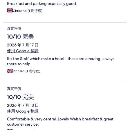
Breakfast and parking especially good.
Christine (1 晚行程)
真實評價
10/10 完美
2026 年 7 月 17 日
使用 Google 翻譯
It’s the Staff which make a hotel - these are amazing, always
there to help.
Richard (1 晚行程)
真實評價
10/10 完美
2026 年 7 月 13 日
使用 Google 翻譯
Comfortable & very central. Lovely Welsh breakfast & great
customer service.