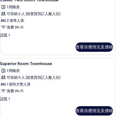
入
1 間睡房
所
可容納 2 人 (按實質預訂人數入住)
有
2 張單人床
Classic
免費 Wi-Fi
Twin
Classic
詳情
Room
Twin
Townhouse
Room
查看供應情況及價格
的
Townhouse
詳
相
情
Superior Room Townhouse 
載
片
4
Superior Room Townhouse
入
1 間睡房
所
可容納 3 人 (按實質預訂人數入住)
有
1 張特大雙人床
Superior
免費 Wi-Fi
Room
Superior
詳情
Townhouse
Room
的
Townhouse
查看供應情況及價格
相
詳