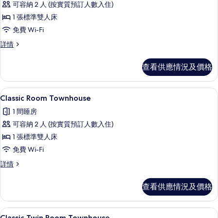
可容納 2 人 (按實質預訂人數入住)
有
1 張標準雙人床
Accessible
免費 Wi-Fi
Room
Accessible
詳情
Main
Room
Hotel
Main
查看供應情況及價格
的
Hotel
詳
相
情
Classic Room Townhouse |
載
片
5
Classic Room Townhouse
入
1 間睡房
所
可容納 2 人 (按實質預訂人數入住)
有
1 張標準雙人床
Classic
免費 Wi-Fi
Room
Classic
詳情
Townhouse
Room
的
Townhouse
查看供應情況及價格
相
詳
情
片
Classic Twin Room Townhou
載
4
Classic Twin Room Townhouse