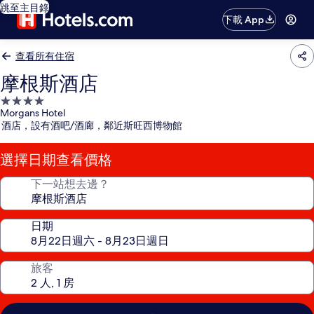
跳至主目錄
下載 App
查看所有住宿
摩根斯酒店
4.0
Morgans Hotel
星
酒店，設有酒吧/酒廊，鄰近斯旺西博物館
級
住
選擇日期查看價格
宿
下一站想去邊？
日期
旅客