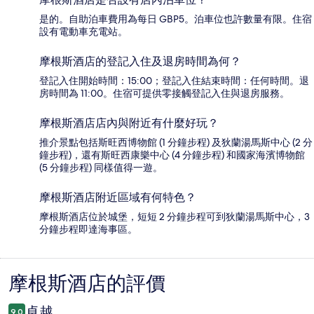
是的。自助泊車費用為每日 GBP5。泊車位也許數量有限。住宿
設有電動車充電站。
摩根斯酒店的登記入住及退房時間為何？
登記入住開始時間：15:00；登記入住結束時間：任何時間。退
房時間為 11:00。住宿可提供零接觸登記入住與退房服務。
摩根斯酒店店內與附近有什麼好玩？
推介景點包括斯旺西博物館 (1 分鐘步程) 及狄蘭湯馬斯中心 (2 分
鐘步程)，還有斯旺西康樂中心 (4 分鐘步程) 和國家海濱博物館
(5 分鐘步程) 同樣值得一遊。
摩根斯酒店附近區域有何特色？
摩根斯酒店位於城堡，短短 2 分鐘步程可到狄蘭湯馬斯中心，3
分鐘步程即達海事區。
摩根斯酒店的評價
評
價
卓越
9.0