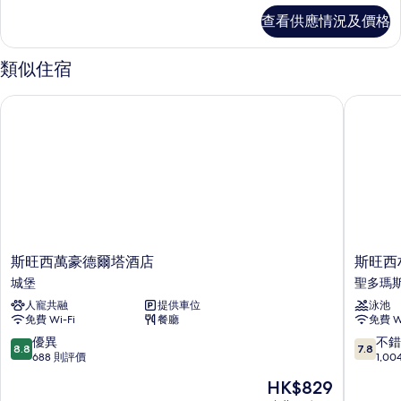
Townhouse
Room
查看供應情況及價格
的
Townhouse
詳
相
情
類似住宿
片
斯旺西萬豪德爾塔酒店
斯旺西村
斯
斯
斯旺西萬豪德爾塔酒店
斯旺西
旺
旺
城堡
聖多瑪
西
西
人寵共融
提供車位
泳池
萬
村
免費 Wi-Fi
餐廳
免費 Wi
豪
城
德
市
8.8
7.8
優異
不錯
8.8
7.8
爾
渡
分
分
688 則評價
1,0
塔
假
(滿
(滿
現
HK$829
酒
酒
分
分
售