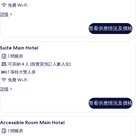
Deluxe
免費 Wi-Fi
Room
Deluxe
詳情
Main
Room
Hotel
Main
查看供應情況及價格
的
Hotel
詳
相
情
Suite Main Hotel | 埃及棉床單
載
片
5
Suite Main Hotel
入
1 間睡房
所
可容納 4 人 (按實質預訂人數入住)
有
1 張特大雙人床
Suite
免費 Wi-Fi
Main
Suite
詳情
Hotel
Main
的
Hotel
查看供應情況及價格
相
詳
情
片
Accessible Room Main Hote
載
5
Accessible Room Main Hotel
入
1 間睡房
所