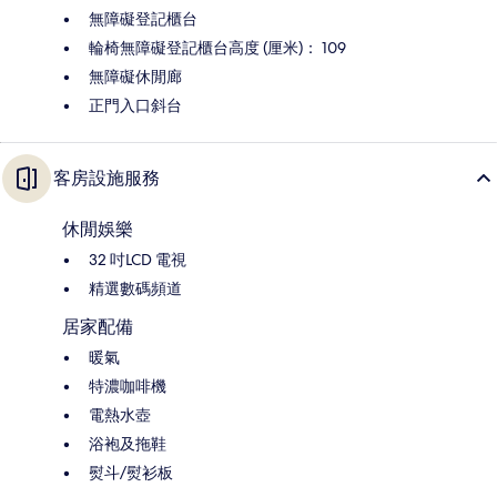
無障礙登記櫃台
輪椅無障礙登記櫃台高度 (厘米)： 109
無障礙休閒廊
正門入口斜台
客房設施服務
休閒娛樂
32 吋LCD 電視
精選數碼頻道
居家配備
暖氣
特濃咖啡機
電熱水壺
浴袍及拖鞋
熨斗/熨衫板