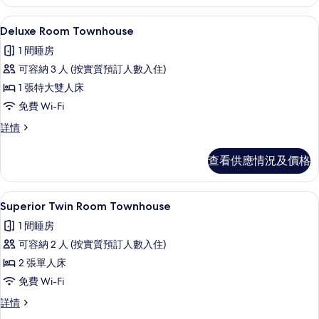
情
片
Deluxe Room Townhouse |
載
4
Deluxe Room Townhouse
入
1 間睡房
所
可容納 3 人 (按實質預訂人數入住)
有
1 張特大雙人床
Deluxe
免費 Wi-Fi
Room
Deluxe
詳情
Townhouse
Room
的
Townhouse
查看供應情況及價格
相
詳
情
片
Superior Twin Room Townho
載
4
Superior Twin Room Townhouse
入
1 間睡房
所
可容納 2 人 (按實質預訂人數入住)
有
2 張單人床
Superior
免費 Wi-Fi
Twin
Superior
詳情
Room
Twin