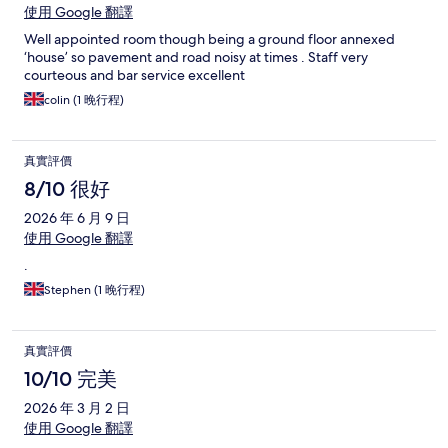
使用 Google 翻譯
Well appointed room though being a ground floor annexed
‘house’ so pavement and road noisy at times . Staff very
courteous and bar service excellent
colin (1 晚行程)
真實評價
8/10 很好
2026 年 6 月 9 日
使用 Google 翻譯
.
Stephen (1 晚行程)
真實評價
10/10 完美
2026 年 3 月 2 日
使用 Google 翻譯