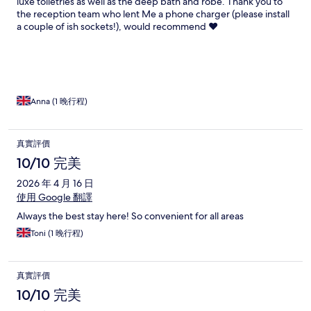
luxe toiletries as well as the deep bath and robe. Thank you to
the reception team who lent Me a phone charger (please install
a couple of ish sockets!), would recommend ♥️
Anna (1 晚行程)
真實評價
10/10 完美
2026 年 4 月 16 日
使用 Google 翻譯
Always the best stay here! So convenient for all areas
Toni (1 晚行程)
真實評價
10/10 完美