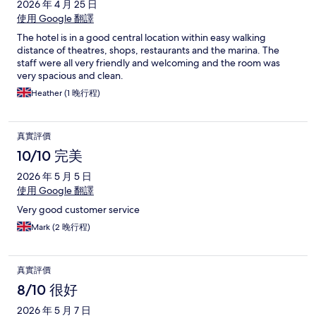
2026 年 4 月 25 日
使用 Google 翻譯
The hotel is in a good central location within easy walking
distance of theatres, shops, restaurants and the marina. The
staff were all very friendly and welcoming and the room was
very spacious and clean.
Heather (1 晚行程)
真實評價
10/10 完美
2026 年 5 月 5 日
使用 Google 翻譯
Very good customer service
Mark (2 晚行程)
真實評價
8/10 很好
2026 年 5 月 7 日