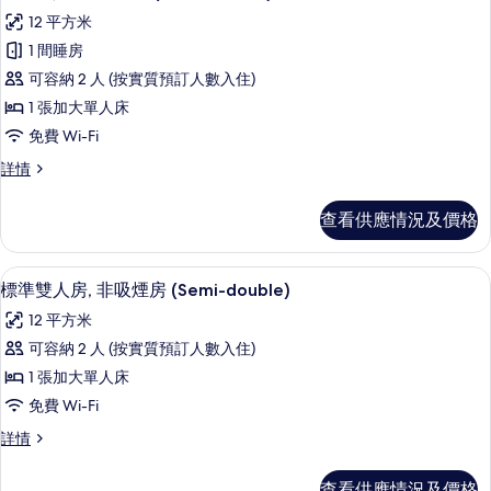
入
煙
房
12 平方米
房
所
(Cleaning
(Cleaning
1 間睡房
有
is
is
可容納 2 人 (按實質預訂人數入住)
Optional
標
Optional
with
1 張加大單人床
準
with
Cost)
免費 Wi-Fi
詳
雙
Cost)
情
標
詳情
的
人
準
相
房,
雙
查看供應情況及價格
人
片
吸
房,
煙
吸
熨斗/熨衫板、免費 Wi-Fi、床單
載
5
煙
標準雙人房, 非吸煙房 (Semi-double)
房
入
房
(Semi-
12 平方米
(Semi-
所
double)
double)
可容納 2 人 (按實質預訂人數入住)
有
詳
的
1 張加大單人床
情
標
相
免費 Wi-Fi
準
片
標
詳情
雙
準
人
雙
查看供應情況及價格