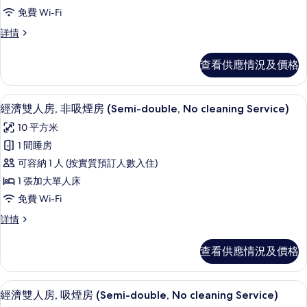
準
免費 Wi-Fi
雙
標
詳情
人
準
房,
雙
查看供應情況及價格
人
非
房,
吸
非
熨斗/熨衫板、免費 Wi-Fi、床單
載
4
吸
經濟雙人房, 非吸煙房 (Semi-double, No cleaning Service)
煙
入
煙
房
10 平方米
房
所
詳
的
1 間睡房
有
情
相
可容納 1 人 (按實質預訂人數入住)
經
片
1 張加大單人床
濟
免費 Wi-Fi
雙
經
詳情
人
濟
房,
雙
查看供應情況及價格
人
非
房,
吸
非
熨斗/熨衫板、免費 Wi-Fi、床單
載
5
吸
經濟雙人房, 吸煙房 (Semi-double, No cleaning Service)
煙
入
煙