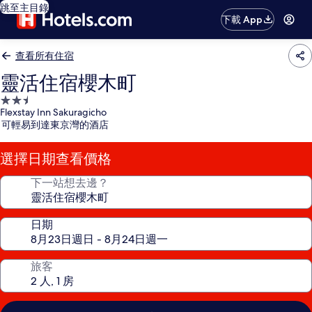
跳至主目錄
下載 App
查看所有住宿
靈活住宿櫻木町
2.5
Flexstay Inn Sakuragicho
星
可輕易到達東京灣的酒店
級
住
選擇日期查看價格
宿
下一站想去邊？
日期
旅客