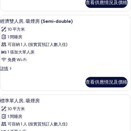
查看供應情況及價格
人
非
房,
吸
非
熨斗/熨衫板、免費 Wi-Fi、床單
載
5
吸
經濟雙人房, 吸煙房 (Semi-double)
煙
入
煙
房
10 平方米
房
所
(Cleaning
(Cleaning
1 間睡房
有
is
is
可容納 1 人 (按實質預訂人數入住)
Optional
經
Optional
with
1 張加大單人床
濟
with
Additional)
免費 Wi-Fi
詳
雙
Additional)
情
經
詳情
的
人
濟
相
房,
雙
查看供應情況及價格
人
片
吸
房,
煙
吸
熨斗/熨衫板、免費 Wi-Fi、床單
載
4
煙
標準單人房, 吸煙房
房
入
房
(Semi-
10 平方米
(Semi-
所
double)
double)
1 間睡房
有
詳
的
可容納 1 人 (按實質預訂人數入住)
情
標
相