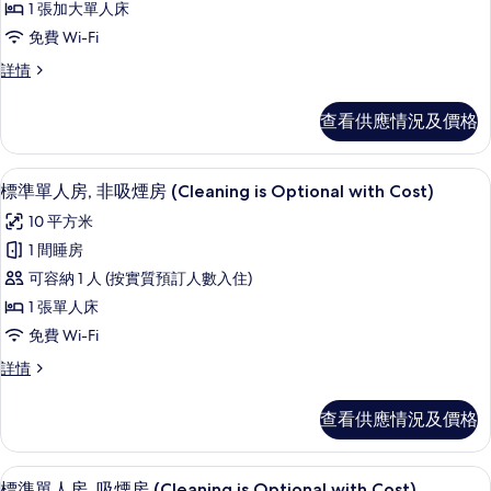
的
情
1 張加大單人床
準
相
免費 Wi-Fi
雙
片
標
詳情
人
準
房,
雙
查看供應情況及價格
人
吸
房,
煙
吸
熨斗/熨衫板、免費 Wi-Fi、床單
載
4
煙
標準單人房, 非吸煙房 (Cleaning is Optional with Cost)
房
入
房
(Semi-
10 平方米
(Semi-
所
double)
double)
1 間睡房
有
詳
的
可容納 1 人 (按實質預訂人數入住)
情
標
相
1 張單人床
準
片
免費 Wi-Fi
單
標
詳情
人
準
房,
單
查看供應情況及價格
人
非
房,
吸
非
熨斗/熨衫板、免費 Wi-Fi、床單
載
4
吸
標準單人房, 吸煙房 (Cleaning is Optional with Cost)