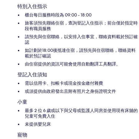
特別入住指示
櫃台每日服務時段為 09:00 - 18:00
旅客須預先聯絡住宿，查詢登記入住指示；前台僅於指定時
段有職員服務
請預先與住宿聯絡，以安排入住事宜，聯絡資料載於預訂確
認
如計劃於18:00後抵達住宿，請預先與住宿聯絡，聯絡資料
載於預訂確認
由住宿提供的資訊可能會使用自動翻譯工具翻譯。
登記入住須知
需以信用卡、扣帳卡或現金按金繳付雜費
或須提供由政府發出且附有照片之身份證明文件
小童
最多 2 位 6 歲或以下與父母或監護人同房並使用現有床舖的
兒童可免費入住
未提供嬰兒床
寵物