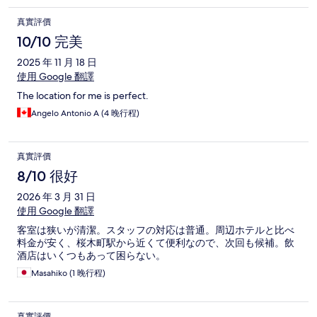
真實評價
10/10 完美
2025 年 11 月 18 日
使用 Google 翻譯
The location for me is perfect.
Angelo Antonio A (4 晚行程)
真實評價
8/10 很好
2026 年 3 月 31 日
使用 Google 翻譯
客室は狭いが清潔。スタッフの対応は普通。周辺ホテルと比べ
料金が安く、桜木町駅から近くて便利なので、次回も候補。飲
酒店はいくつもあって困らない。
Masahiko (1 晚行程)
真實評價