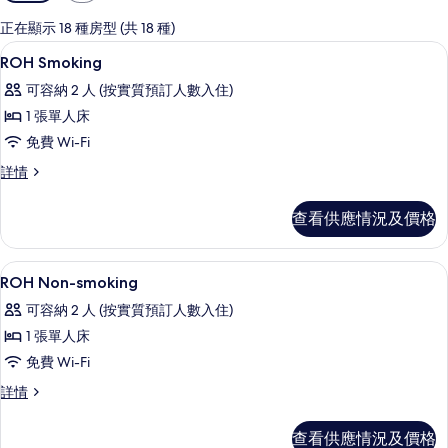
用
嘅
正在顯示 18 種房型 (共 18 種)
客
熨斗/熨衫板、免費 Wi-Fi、床單
載
1
ROH Smoking
房
入
篩
可容納 2 人 (按實質預訂人數入住)
所
選
1 張單人床
有
條
免費 Wi-Fi
ROH
件
ROH
詳情
Smoking
Smoking
的
詳
查看供應情況及價格
情
相
片
熨斗/熨衫板、免費 Wi-Fi、床單
載
1
ROH Non-smoking
入
可容納 2 人 (按實質預訂人數入住)
所
1 張單人床
有
免費 Wi-Fi
ROH
ROH
詳情
Non-
Non-
smoking
smoking
查看供應情況及價格
的
詳